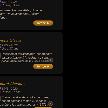
1870
-
1924
oir absolu ».
Russe
, 53 ans
muniste, Homme d'état, Homme
tique, Révolutionnaire (Histoire,
tique).
Tombe ►
olis Glezos
1922
-
2020
Grec
, 97 ans
Politicien et résistant grec, connu pour
sa participation à la résistance contre
+
+
cupation allemande de la Grèce pendant
econde Guerre mondiale où il avait
Tombe ►
oché le drapeau nazi hissé sur
ropole en mai 1941. Communiste au KKE
rtir de 1941, puis à partir de 1950 à la
he socialiste démocratique EDA, député
ouard Limonov
ASOK puis de la SYRIZA, puis plusieurs
 député européen.
1943
-
2020
Russe
, 77 ans
Écrivain et dissident politique russe,
connu pour son roman « Le poète
+
+
e préfère les grands nègres » (1976),