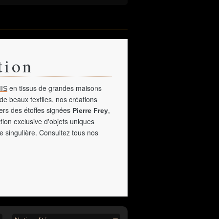
tion
en tissus de grandes maisons
IS
de beaux textiles, nos créations
vers des étoffes signées
,
Pierre Frey
tion exclusive d'objets uniques
e singulière. Consultez tous nos