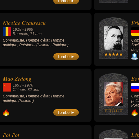
Tombe ►
qui 
se s
fut 
au s
Révo
l'or
dict
et s
Nicolae Ceausescu
Fri
doct
donn
1918
-
1989
nati
Roumain
, 71 ans
marx
Communiste, Homme d'état, Homme
Comm
1960
politique, Président (Histoire, Politique).
Soci
les 
de g
Le p
suit
Tombe ►
cuba
frèr
prog
part
Mao Zedong
Bor
Sant
du P
1893
-
1976
refo
Chinois
, 82 ans
Fide
Communiste, Homme d'état, Homme
Com
prés
politique (Histoire).
poli
Kenn
Poli
Reag
Bush
Tombe ►
déno
diff
obse
Amne
Pol Pot
Lén
déri
exil