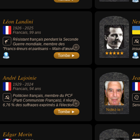
mussolinien de 1926 à sa mort. Il a
développé une théorie de l'hégémonie
culturelle.
Léon Landini
Ne
1926
-
2025
Francais
, 99 ans
Résistant français pendant la Seconde
Guerre mondiale, membre des
+
+
"Francs-tireurs et partisans – Main-d'œuvre
insu
immigrée" (FTP-MOI), connu comme militant
révo
Tombe ►
communiste et témoin actif de la mémoire de
comb
la Résistance.
tsar
André Lajoinie
Jea
1929
-
2024
Francais
, 94 ans
Politicien français, membre du PCF
(Parti Communiste Français), il réunit
+
+
6,76 % des suffrages exprimés à l'élection
Serv
présidentielle de 1988 et fut conseiller
Notez-le !
(199
Tombe ►
régional d’Auvergne, député de l'Allier et
math
président du groupe communiste à
l'Assemblée nationale.
Edgar Morin
Jos