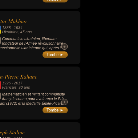
stor Makhno
1888
-
1934
Ukrainien
, 45 ans
Communiste ukrainien, libertaire
fondateur de l'Armée révolutionnaire
+
+
rrectionnelle ukrainienne qui, après la
lution d'Octobre et jusqu'en 1921,
Tombe ►
at à la fois les Armées blanches
istes et l'Armée rouge bolchévique.
n-Pierre Kahane
1926
-
2017
Francais
, 90 ans
Mathématicien et militant communiste
français connu pour avoir reçu le Prix
+
+
ant (1972) et la Médaille Émile-Picard
5) « Pour l’ensemble de son œuvre
Tombe ►
ématique. » .
eph Staline