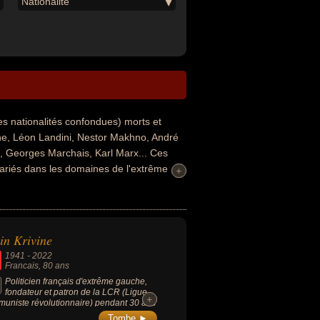
Nationalité
es nationalités confondues) morts et
ne, Léon Landini, Nestor Makhno, André
e, Georges Marchais, Karl Marx... Ces
variés dans les domaines de l'extrême
+
+
onnaire, de la guerre, de l'histoire, du
es, de la science, de l'art, de la
vent également avoir été artiste, auteur
ilosophe, député, député européen,
in Krivine
r régional, enseignant, mathématicien,
1941
-
2022
te, sociologue, criminel contre
Francais
, 80 ans
ités au moment de leurs morts, ils peuvent
Politicien français d'extrême gauche,
fondateur et patron de la LCR (Ligue
+
+
uniste révolutionnaire) pendant 30 ans
1974 à 2009).
Tombe ►