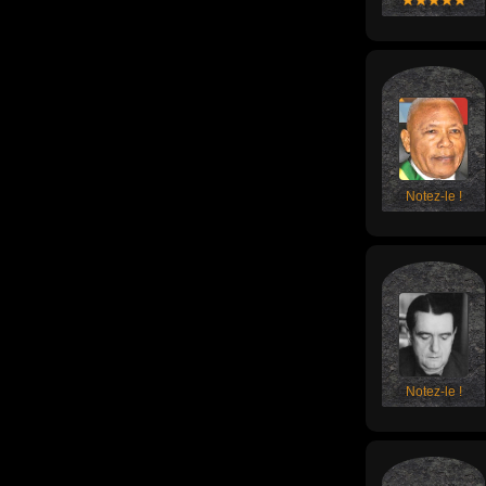
Notez-le !
Notez-le !