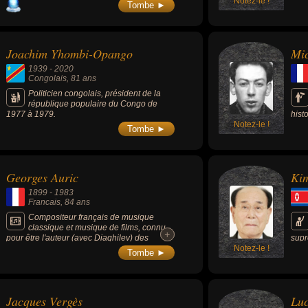
Notez-le !
fond
Tombe ►
bolc
Mosc
York
pro-
Joachim Yhombi-Opango
Mic
diss
URSS
1939
-
2020
l'él
Congolais
, 81 ans
part
guer
Politicien congolais, président de la
avec
république populaire du Congo de
poli
1977 à 1979.
hist
Notez-le !
Colo
Tombe ►
l’En
offi
Georges Auric
Ki
1899
-
1983
Francais
, 84 ans
Compositeur français de musique
classique et musique de films, connu
+
+
pour être l'auteur (avec Diaghilev) des
supr
ballets « Les Fâcheux» et « Les Matelots »
Notez-le !
chef
Tombe ►
ainsi que de la tragédie chorégraphique «
Il s
Phèdre », il signe des musiques de films
dura
aussi célèbres que « Le Sang d'un poète »
(1930), « La Belle et la Bête » (1946) et «
Jacques Vergès
Luc
Orphée » (1950) de Jean Cocteau, « Moulin