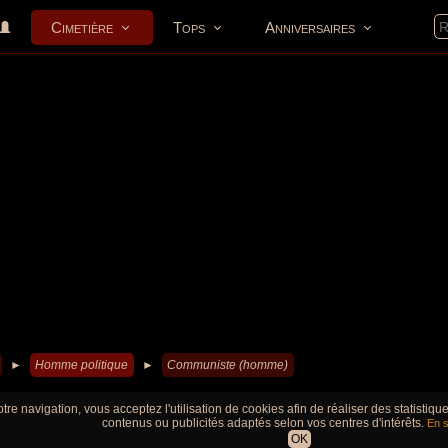
Cimetière
Tops
Anniversaires
►
Homme politique
►
Communiste (homme)
tre navigation, vous acceptez l'utilisation de cookies afin de réaliser des statistiq
contenus ou publicités adaptés selon vos centres d'intérêts.
En s
OK