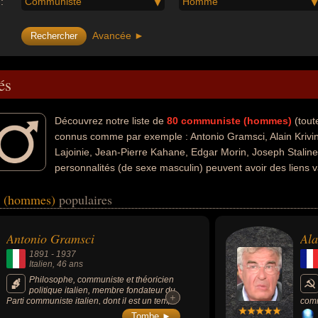
:
Communiste
Homme
Avancée ►
és
Découvrez notre liste de
80
communiste (hommes)
(tout
connus comme par exemple : Antonio Gramsci, Alain Krivi
Lajoinie, Jean-Pierre Kahane, Edgar Morin, Joseph Stalin
personnalités (de sexe masculin) peuvent avoir des liens 
osophie, de la politique, du journalisme, de la ligue communiste révoluti
e (hommes)
populaires
français, de la politique de gauche, de l'enseignement, des mathématiqu
 sociologie, du crime, de la justice ou de l'économie. Ces célébrités peu
ophiques, auteur d'ouvrages politiques, écrivain, homme politique, ph
Antonio Gramsci
Ala
naliste, président d'un parti politique, résistant, anarchiste, conseille
1891
-
1937
hématique, scientifique, autobiographe, biographe, essayiste, humanis
Italien
, 46 ans
utionnaire, économiste ou socialiste. En ce qui concerne leurs national
Philosophe, communiste et théoricien
politique italien, membre fondateur du
, francais, ukrainien, russe ou allemand par exemple.
+
+
Parti communiste italien, dont il est un temps
comm
à la tête, il est emprisonné par le régime
(de 
Tombe ►