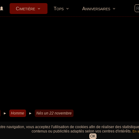
Cimetière
Tops
Anniversaires
►
Homme
►
Nés un 22 novembre
tre navigation, vous acceptez l'utilisation de cookies afin de réaliser des statistiq
contenus ou publicités adaptés selon vos centres d'intérêts.
En s
OK