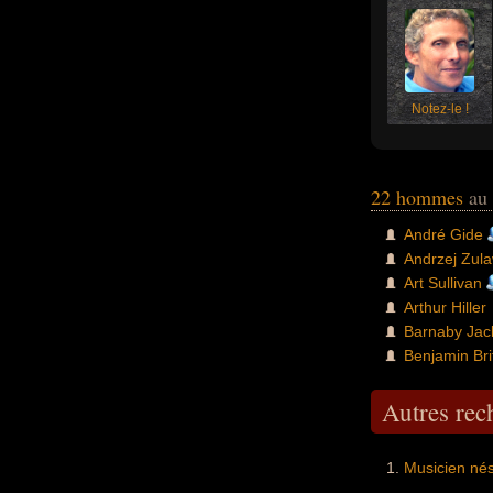
Notez-le !
22 hommes
au 
André Gide
Andrzej Zula
Art Sullivan
Arthur Hiller
Barnaby Jac
Benjamin Bri
Autres re
Musicien né