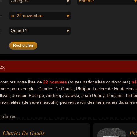
:
Catégorie
Homme
:
un 22 novembre
:
Quand ?
és
couvrez notre liste de
22
hommes
(toutes nationalités confondues)
né
mme par exemple : Charles De Gaulle, Philippe Leclerc de Hauteclocque
llivan, Joaquin Rodrigo, Andrzej Zulawski, Jean Dupuy, Benjamin Britt
rsonnalités (de sexe masculin) peuvent avoir des liens variés dans les d
oite, de la guerre, de l'art, de la littérature, de l'économie, de la musiqu
pulaires
p, du cinéma, du théâtre ou de la performance artistique. Ces célébrit
me politique, militaire, président, maréchal, artiste, écrivain, chef d'
étaire d'état, chanteur, chanteur de variétés, musicien, compositeur, gu
Charles De Gaulle
meur artistique, altiste, pianiste ou poète. En ce qui concerne leurs na