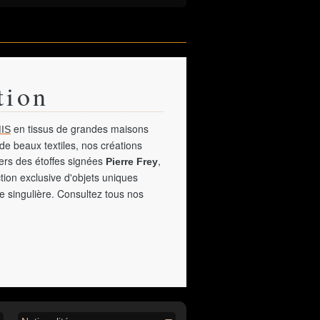
tion
en tissus de grandes maisons
IS
de beaux textiles, nos créations
vers des étoffes signées
,
Pierre Frey
tion exclusive d'objets uniques
e singulière. Consultez tous nos