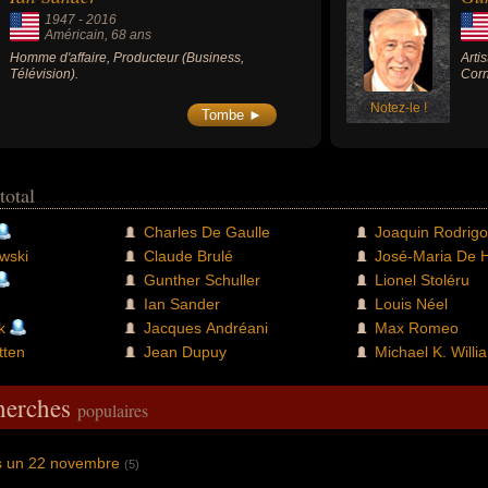
1947
-
2016
Américain
, 68 ans
Homme d'affaire, Producteur (Business,
Arti
Télévision).
Corn
Notez-le !
Tombe ►
total
Charles De Gaulle
Joaquin Rodrigo
wski
Claude Brulé
José-Maria De 
Gunther Schuller
Lionel Stoléru
Ian Sander
Louis Néel
k
Jacques Andréani
Max Romeo
tten
Jean Dupuy
Michael K. Willi
cherches
populaires
s un 22 novembre
(5)