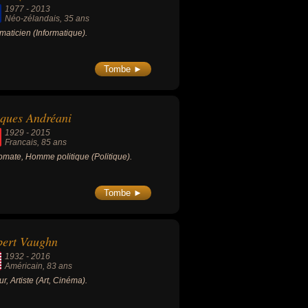
1977
-
2013
Néo-zélandais
, 35 ans
rmaticien (Informatique).
Tombe ►
ques Andréani
1929
-
2015
Francais
, 85 ans
omate, Homme politique (Politique).
Tombe ►
bert Vaughn
1932
-
2016
Américain
, 83 ans
ur, Artiste (Art, Cinéma).