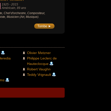
1925
-
2015
Américain
, 89 ans
ste, Chef d'orchestre, Compositeur,
iste, Musicien (Art, Musique).
Tombe ►
Olivier Metzner
Heredia
Philippe Leclerc de
Hauteclocque
Robert Vaughn
Teddy Vrignault
ams