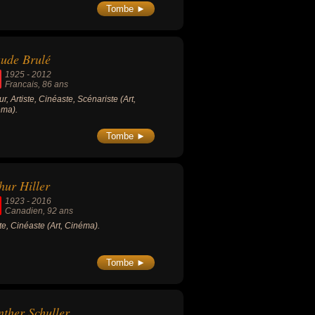
Tombe ►
ude Brulé
1925
-
2012
Francais
, 86 ans
ur, Artiste, Cinéaste, Scénariste (Art,
éma).
Tombe ►
hur Hiller
1923
-
2016
Canadien
, 92 ans
ste, Cinéaste (Art, Cinéma).
Tombe ►
ther Schuller