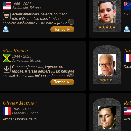
1966
-
2021
Américain
, 54 ans
Info
Acteur américain, célèbre pour son
rôle d’Omar Little dans la série
+
+
policière américaine « The Wire » (« Sur
Écoute » en français) diffusée entre 2002 et
Tombe ►
2008.
Max Romeo
Jac
1944
-
2025
Jamaïcain
, 80 ans
Dipl
Chanteur jamaïcain, légende du
reggae, il laisse derrière lui un héritage
+
+
musical riche, ayant influencé de nombreux
artistes et contribué à populariser le reggae
Notez-le !
Tombe ►
à l'échelle mondiale.​ Son titre "Chase the
Devil" a été samplé par des artistes tels que
Jay-Z et The Prodigy, témoignant de l'impact
durable de son œuvre sur la musique
Olivier Metzner
Ro
contemporaine.
1949
-
2013
Francais
, 63 ans
Avocat, Homme de loi.
Acte