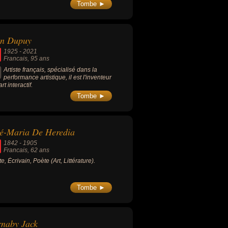
Tombe ►
an Dupuy
1925
-
2021
Francais
, 95 ans
Artiste français, spécialisé dans la
performance artistique, il est l'inventeur
art interactif.
Tombe ►
é-Maria De Heredia
1842
-
1905
Francais
, 62 ans
te, Écrivain, Poète (Art, Littérature).
Tombe ►
naby Jack