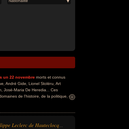
Nationalité
s un 22 novembre
morts et connus
, André Gide, Lionel Stoléru, Art
en, José-Maria De Heredia... Ces
omaines de l'histoire, de la politique, de
+
+
e, de la politique de gauche, de la
és peuvent également avoir été général,
orchestre, député, économiste,
itariste, cinéaste, metteur en scène,
Philippe Leclerc de Hauteclocque
tionalités au moment de leurs morts, ils