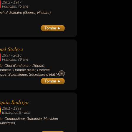
1902
-
1947
Francais
, 45 ans
chal, Militaire (Guerre, Histoire).
Tombe ►
nel Stoléru
1937
-
2016
Francais
, 79 ans
ste, Chef d'orchestre, Député,
nomiste, Homme d'état, Homme
+
+
ique, Scientifique, Secrétaire d'état (Art,
omie, Musique, Politique, Politique de
Tombe ►
te, Politique de gauche, Science).
quin Rodrigo
1901
-
1999
Espagnol
, 97 ans
ste, Compositeur, Guitariste, Musicien
, Musique).