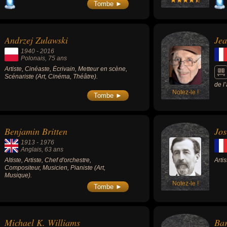
il préconise donc une « Europe des nations
ou « Une larme d'amour » (1973).
Tombe ►
» impliquant la réconciliation franco-
allemande et qui irait « de l'Atlantique à
l'Oural », réalise la force de dissuasion
nucléaire française, retire la France du
Andrzej Zulawski
Je
commandement militaire de l'OTAN, oppose
un veto à l'entrée du Royaume-Uni dans la
1940
-
2016
Communauté européenne, soutient le «
Polonais
, 75 ans
Québec libre », condamne la guerre du Viêt
Artiste, Cinéaste, Écrivain, Metteur en scène,
Nam et reconnaît la Chine communiste.
Scénariste (Art, Cinéma, Théâtre).
de l’
Notez-le !
Tombe ►
Benjamin Britten
Jos
1913
-
1976
Anglais
, 63 ans
Altiste, Artiste, Chef d'orchestre,
Artis
Compositeur, Musicien, Pianiste (Art,
Musique).
Notez-le !
Tombe ►
Michael K. Williams
Bar