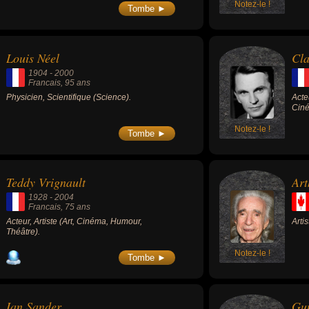
Notez-le !
Tombe ►
Louis Néel
Cla
1904
-
2000
Francais
, 95 ans
Physicien, Scientifique (Science).
Acte
Cin
Notez-le !
Tombe ►
Teddy Vrignault
Art
1928
-
2004
Francais
, 75 ans
Acteur, Artiste (Art, Cinéma, Humour,
Arti
Théâtre).
Notez-le !
Tombe ►
Ian Sander
Gun