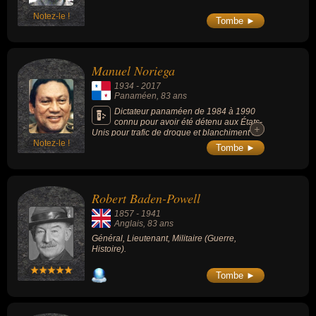
Notez-le !
Tombe ►
Manuel Noriega
1934
-
2017
Panaméen
, 83 ans
Dictateur panaméen de 1984 à 1990
connu pour avoir été détenu aux États-
+
+
Unis pour trafic de drogue et blanchiment et
Notez-le !
condamné au Panama par contumace pour
Tombe ►
meurtres.
Robert Baden-Powell
1857
-
1941
Anglais
, 83 ans
Général, Lieutenant, Militaire (Guerre,
Histoire).
Tombe ►