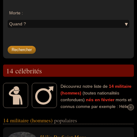
Morte :
Quand ?
14 célébrités
Découvrez notre liste de
14
militaire
(hommes)
(toutes nationalités
confondues)
nés en février
morts et
connus comme par exemple : Hélie
+
+
De Saint Marc, Marcel Bigeard, George Washington, Ariel Sharon,
14 militaire (hommes)
populaires
Chuck Yeager, Ibrahim Coulibaly, Jean De Lattre de Tassigny, Meir
Har-Zion, Manuel Noriega, Robert Baden-Powell... Ces
personnalités (de sexe masculin) peuvent avoir des liens variés