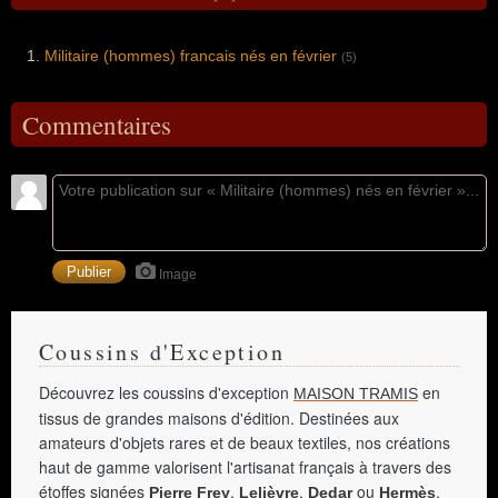
Militaire (hommes) francais nés en février
(5)
Commentaires
Image
Coussins d'Exception
Découvrez les coussins d'exception
en
MAISON TRAMIS
tissus de grandes maisons d'édition. Destinées aux
amateurs d'objets rares et de beaux textiles, nos créations
haut de gamme valorisent l'artisanat français à travers des
étoffes signées
,
,
ou
.
Pierre Frey
Lelièvre
Dedar
Hermès