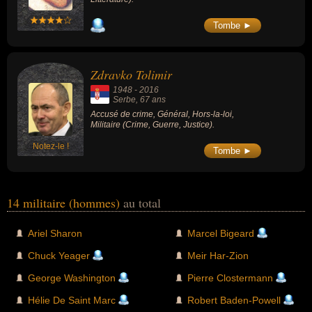
Tombe ►
Zdravko Tolimir
1948
-
2016
Serbe
, 67 ans
Accusé de crime, Général, Hors-la-loi,
Militaire (Crime, Guerre, Justice).
Notez-le !
Tombe ►
14 militaire (hommes)
au total
Ariel Sharon
Marcel Bigeard
Chuck Yeager
Meir Har-Zion
George Washington
Pierre Clostermann
Hélie De Saint Marc
Robert Baden-Powell