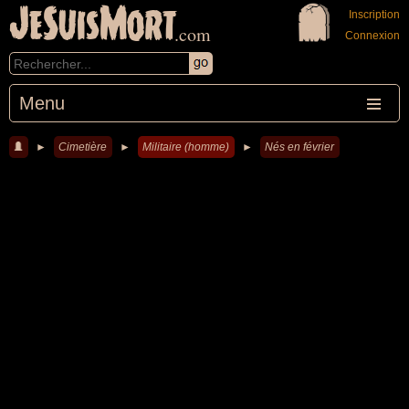
JeSuisMort
Inscription
.com
Connexion
Menu
►
Cimetière
►
Militaire (homme)
►
Nés en février