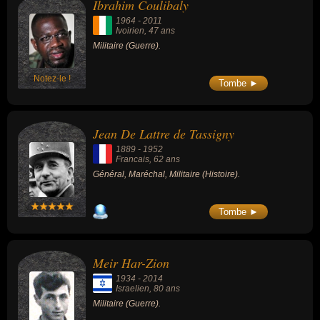
Ibrahim Coulibaly
1964
-
2011
Ivoirien
, 47 ans
Militaire (Guerre).
Notez-le !
Tombe ►
Jean De Lattre de Tassigny
1889
-
1952
Francais
, 62 ans
Général, Maréchal, Militaire (Histoire).
Tombe ►
Meir Har-Zion
1934
-
2014
Israelien
, 80 ans
Militaire (Guerre).