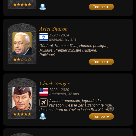
Tombe ►
Ariel Sharon
1928
-
2014
Israelien
, 85 ans
Général, Homme d'état, Homme politique,
Militaire, Premier ministre (Histoire,
Politique).
Tombe ►
Chuck Yeager
1923
-
2020
Américain
, 97 ans
Aviateur américain, légende de
l'aviation, il est le 1er à franchir le mur
+
+
du son, à bord de l'avion fusée Bell X-1 en
1947.
Tombe ►