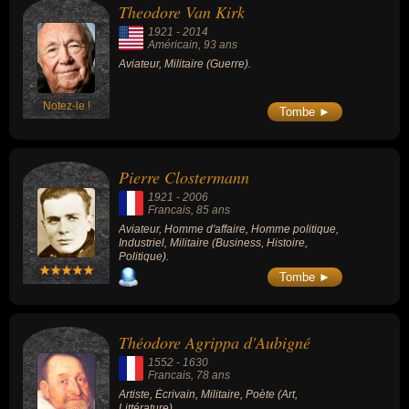
Theodore Van Kirk
1921
-
2014
Américain
, 93 ans
Aviateur, Militaire (Guerre).
Notez-le !
Tombe ►
Pierre Clostermann
1921
-
2006
Francais
, 85 ans
Aviateur, Homme d'affaire, Homme politique,
Industriel, Militaire (Business, Histoire,
Politique).
Tombe ►
Théodore Agrippa d'Aubigné
1552
-
1630
Francais
, 78 ans
Artiste, Écrivain, Militaire, Poète (Art,
Littérature).