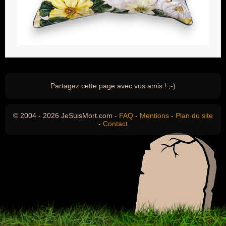
Partagez cette page avec vos amis ! ;-)
© 2004 - 2026 JeSuisMort.com -
FAQ
-
Mentions
-
Plan du site
-
Contact