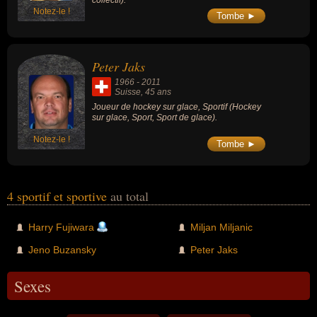
collectif).
Notez-le !
Tombe ►
Peter Jaks
1966
-
2011
Suisse
, 45 ans
Joueur de hockey sur glace, Sportif (Hockey
sur glace, Sport, Sport de glace).
Notez-le !
Tombe ►
4 sportif et sportive
au total
Harry Fujiwara
Miljan Miljanic
Jeno Buzansky
Peter Jaks
Sexes