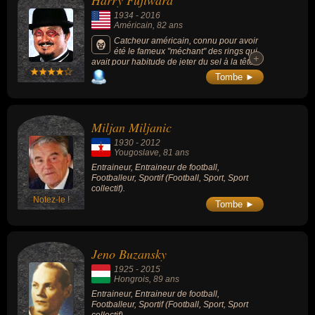
Harry Fujiwara
football, footballeur ou joueur de hockey sur glace. En ce qui
1934
-
2016
concerne leurs nationalités au moment de leurs morts, ils peuvent
Américain
, 82 ans
avoir été américain, yougoslave, hongrois ou suisse par exemple.
Catcheur américain, connu pour avoir
été le fameux "méchant" des rings qui
+
+
avait pour habitude de jeter du sel à la tête
des "gentils" catcheurs pour les aveugler.
Tombe ►
Miljan Miljanic
1930
-
2012
Yougoslave
, 81 ans
Entraineur, Entraineur de football,
Footballeur, Sportif (Football, Sport, Sport
collectif).
Notez-le !
Tombe ►
Jeno Buzansky
1925
-
2015
Hongrois
, 89 ans
Entraineur, Entraineur de football,
Footballeur, Sportif (Football, Sport, Sport