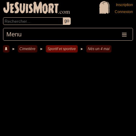
JeSuisMort
Inscription
.com
Connexion
Menu
►
Cimetière
►
Sportif et sportive
►
Nés un 4 mai