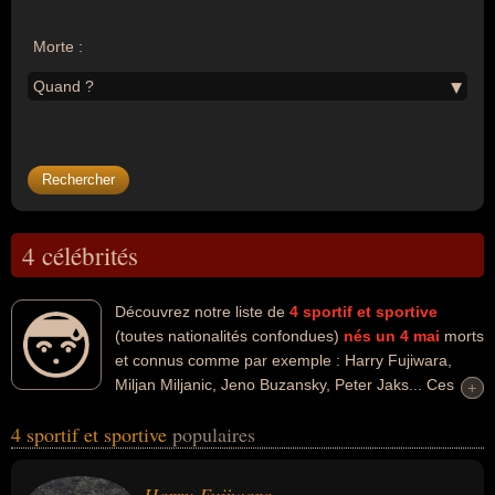
Morte :
Quand ?
4 célébrités
Découvrez notre liste de
4
sportif et sportive
(toutes nationalités confondues)
nés un 4 mai
morts
et connus comme par exemple : Harry Fujiwara,
Miljan Miljanic, Jeno Buzansky, Peter Jaks... Ces
+
+
personnalités peuvent avoir des liens variés dans les domaines du
4 sportif et sportive
populaires
catch, du sport, du sport de combat, du football, du sport collectif,
du hockey sur glace ou du sport de glace. Ces célébrités peuvent
également avoir été catcheur, manager, entraineur, entraineur de