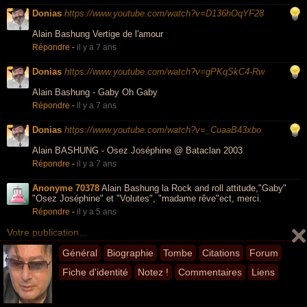
Donias
https://www.youtube.com/watch?v=D136hOqYF28
Alain Bashung Vertige de l'amour
Répondre
-
il y a 7 ans
Donias
https://www.youtube.com/watch?v=gPKqSkC4-Rw
Alain Bashung - Gaby Oh Gaby
Répondre
-
il y a 7 ans
Donias
https://www.youtube.com/watch?v=_CuaaB43xbo
Alain BASHUNG - Osez Joséphine @ Bataclan 2003
Répondre
-
il y a 7 ans
Anonyme 70378
Alain Bashung la Rock and roll attitude,"Gaby"
"Osez Joséphine" et "Volutes", "madame rêve"ect, merci.
Répondre
-
il y a 5 ans
Votre publication...
Général
Biographie
Tombe
Citations
Forum
Liens
Fiche d'identité
Notez !
Commentaires
Liens