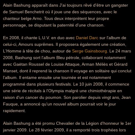
Alain Bashung apparaît dans J'ai toujours rêvé d'être un gangster
de Samuel Benchetrit où il joue une des séquences, avec le
chanteur belge Arno. Tous deux interprètent leur propre
personnage, se disputant la paternité d'une chanson.
En 2008, il chante L.U.V. en duo avec
Daniel Darc
sur l'album de
celui-ci, Amours suprêmes. Il proposera également une création,
L'Homme à tête de chou, autour de
Serge Gainsbourg
. Le 24 mars
2008, Bashung sort l'album Bleu pétrole, collaborant notamment
avec Gaëtan Roussel de Louise Attaque, Arman Méliès et Gérard
Manset, dont il reprend la chanson Il voyage en solitaire qui conclut
l'album. Il entame ensuite une tournée et est notamment
programmé dans plusieurs festivals. Le 10 juin 2008, il commence
une série de récitals à l'Olympia malgré une chimiothérapie en
raison d'un cancer du poumon. Son parolier depuis vingt ans, Jean
Fauque, a annoncé qu'un nouvel album pourrait voir le jour
rapidement.
Alain Bashung a été promu Chevalier de la Légion d'honneur le 1er
janvier 2009. Le 28 février 2009, il a remporté trois trophées lors