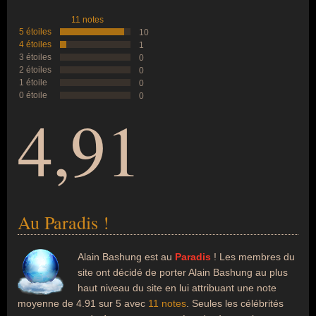
11 notes
5 étoiles
10
4 étoiles
1
3 étoiles
0
2 étoiles
0
1 étoile
0
0 étoile
0
4,91
Au Paradis !
Alain Bashung est au
Paradis
! Les membres du
site ont décidé de porter Alain Bashung au plus
haut niveau du site en lui attribuant une note
moyenne de 4.91 sur 5 avec
11 notes
. Seules les célébrités