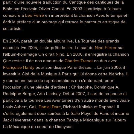
partir d'une nouvelle traduction du Cantique des cantiques de la
Bible par l'écrivain Olivier Cadiot. En 2003 il participe à l'album
consacré à
Léo Ferré
en interprétant la chanson Avec le temps et
écrit la préface d'un ouvrage qui retrace le parcours artistique de
cet artiste.
En 2004, paraît un double album live, La Tournée des grands
espaces. En 2005, il interprête le titre Le sud de
Nino Ferrer
sur
l'album-hommage On dirait Nino. En 2006, il enregistre la chanson
Que reste-t-il de nos amours de
Charles Trenet
en duo avec
Françoise Hardy
pour son disque Parenthèses.... En juin 2006, il
investit la Cité de la Musique à Paris qui lui donne carte blanche. Il
y donne une série de représentations en s'entourant, pour
l'occasion, d'une pléiade d'artistes : Christophe, Dominique A,
Rodolphe Burger, Arto Lindsay. Début 2007, il sort de sa pause et
participe à la tournée Les Aventuriers d'un autre monde avec Jean-
Louis Aubert, Cali,
Daniel Darc
, Richard Kolinka et Raphaël. Il
s'offre également deux soirées à la Salle Pleyel de Paris et incarne
Jack l'éventreur dans la chanson Panique Mécanique sur l'album
La Mécanique du coeur de Dionysos.