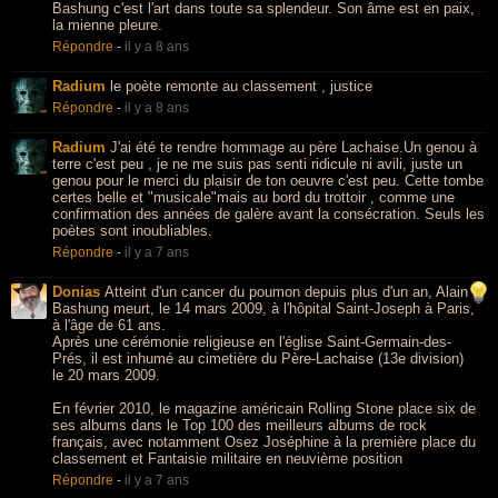
Bashung c'est l'art dans toute sa splendeur. Son âme est en paix,
la mienne pleure.
Répondre
-
il y a 8 ans
Radium
le poète remonte au classement , justice
Répondre
-
il y a 8 ans
Radium
J'ai été te rendre hommage au père Lachaise.Un genou à
terre c'est peu , je ne me suis pas senti ridicule ni avili, juste un
genou pour le merci du plaisir de ton oeuvre c'est peu. Cette tombe
certes belle et "musicale"mais au bord du trottoir , comme une
confirmation des années de galère avant la consécration. Seuls les
poètes sont inoubliables.
Répondre
-
il y a 7 ans
Donias
Atteint d'un cancer du poumon depuis plus d'un an, Alain
Bashung meurt, le 14 mars 2009, à l'hôpital Saint-Joseph à Paris,
à l'âge de 61 ans.
Après une cérémonie religieuse en l'église Saint-Germain-des-
Prés, il est inhumé au cimetière du Père-Lachaise (13e division)
le 20 mars 2009.
En février 2010, le magazine américain Rolling Stone place six de
ses albums dans le Top 100 des meilleurs albums de rock
français, avec notamment Osez Joséphine à la première place du
classement et Fantaisie militaire en neuvième position
Répondre
-
il y a 7 ans