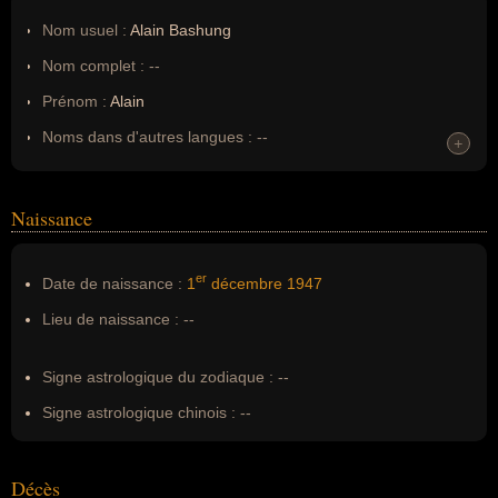
Nom usuel :
Alain Bashung
Nom complet :
--
Prénom :
Alain
Noms dans d'autres langues :
--
+
Homonymes :
0
(aucun)
Naissance
Nom de famille :
Bashung
Pseudonyme :
--
er
Date de naissance :
1
décembre
1947
Surnom :
--
Lieu de naissance :
--
Erreurs d'écriture :
Bachung
Signe astrologique du zodiaque :
--
Signe astrologique chinois :
--
Décès