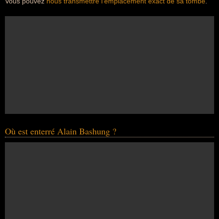
Vous pouvez
nous transmettre l'emplacement exact de sa tombe
.
Où est enterré Alain Bashung ?