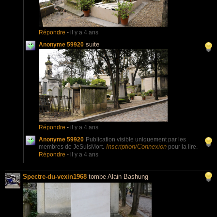
Répondre
-
il y a 4 ans
suite
Anonyme 59920
Répondre
-
il y a 4 ans
Anonyme 59920
Publication visible uniquement par les
Inscription/Connexion
membres de JeSuisMort.
pour la lire.
Répondre
-
il y a 4 ans
Spectre-du-vexin1968
tombe Alain Bashung