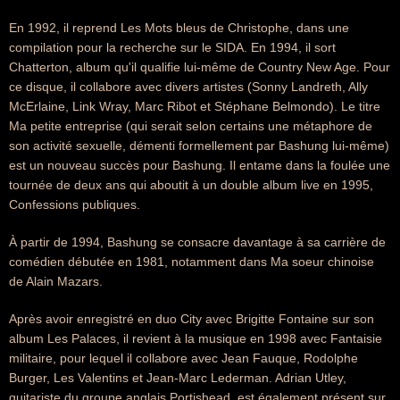
En 1992, il reprend Les Mots bleus de Christophe, dans une
compilation pour la recherche sur le SIDA. En 1994, il sort
Chatterton, album qu'il qualifie lui-même de Country New Age. Pour
ce disque, il collabore avec divers artistes (Sonny Landreth, Ally
McErlaine, Link Wray, Marc Ribot et Stéphane Belmondo). Le titre
Ma petite entreprise (qui serait selon certains une métaphore de
son activité sexuelle, démenti formellement par Bashung lui-même)
est un nouveau succès pour Bashung. Il entame dans la foulée une
tournée de deux ans qui aboutit à un double album live en 1995,
Confessions publiques.
À partir de 1994, Bashung se consacre davantage à sa carrière de
comédien débutée en 1981, notamment dans Ma soeur chinoise
de Alain Mazars.
Après avoir enregistré en duo City avec Brigitte Fontaine sur son
album Les Palaces, il revient à la musique en 1998 avec Fantaisie
militaire, pour lequel il collabore avec Jean Fauque, Rodolphe
Burger, Les Valentins et Jean-Marc Lederman. Adrian Utley,
guitariste du groupe anglais Portishead, est également présent sur