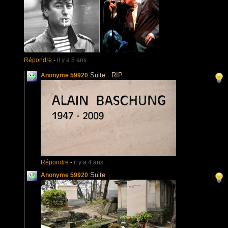
Répondre
-
il y a 8 ans
Suite.. RIP
Anonyme 59920
Répondre
-
il y a 4 ans
Suite
Anonyme 59920