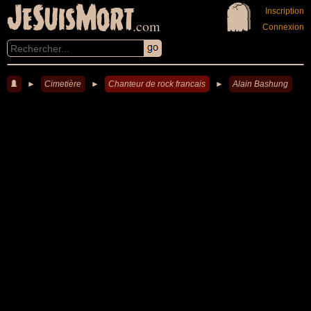
JeSuisMort
Inscription
.com
Connexion
►
Cimetière
►
Chanteur de rock francais
►
Alain Bashung