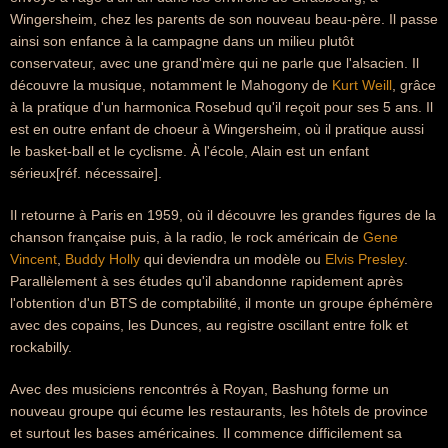
Wingersheim, chez les parents de son nouveau beau-père. Il passe
ainsi son enfance à la campagne dans un milieu plutôt
conservateur, avec une grand'mère qui ne parle que l'alsacien. Il
découvre la musique, notamment le Mahogony de
Kurt Weill
, grâce
à la pratique d'un harmonica Rosebud qu'il reçoit pour ses 5 ans. Il
est en outre enfant de choeur à Wingersheim, où il pratique aussi
le basket-ball et le cyclisme. À l'école, Alain est un enfant
sérieux[réf. nécessaire].
Il retourne à Paris en 1959, où il découvre les grandes figures de la
chanson française puis, à la radio, le rock américain de
Gene
Vincent
,
Buddy Holly
qui deviendra un modèle ou
Elvis Presley
.
Parallèlement à ses études qu'il abandonne rapidement après
l'obtention d'un BTS de comptabilité, il monte un groupe éphémère
avec des copains, les Dunces, au registre oscillant entre folk et
rockabilly.
Avec des musiciens rencontrés à Royan, Bashung forme un
nouveau groupe qui écume les restaurants, les hôtels de province
et surtout les bases américaines. Il commence difficilement sa