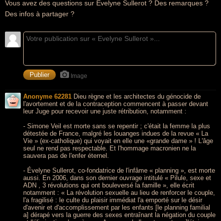
Vous avez des questions sur Evelyne Sullerot ? Des remarques ?
Des infos à partager ?
Image
Anonyme 62281
Dieu règne et les architectes du génocide de
l'avortement et de la contraception commencent à passer devant
leur Juge pour recevoir une juste rétribution, notamment :
- Simone Veil est morte sans se repentir ; c'était la femme la plus
détestée de France, malgré les louanges indues de la revue « La
Vie » (ex-catholique) qui voyait en elle une «grande dame » ! L'âge
seul ne rend pas respectable. Et l'hommage macronien ne la
sauvera pas de l'enfer éternel.
- Évelyne Sullerot, co-fondatrice de l'infâme « planning », est morte
aussi. En 2006, dans son dernier ouvrage intitulé « Pilule, sexe et
ADN , 3 révolutions qui ont bouleversé la famille », elle écrit
notamment : « La révolution sexuelle au lieu de renforcer le couple,
l'a fragilisé : le culte du plaisir immédiat l'a emporté sur le désir
d'avenir et d'accomplissement par les enfants [le planning familial
a] dérapé vers la guerre des sexes entraînant la négation du couple