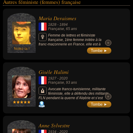
Autres féministe (femmes) française
Maria Deraismes
1828
-
1894
Française
, 65 ans
Femme de lettres et féministe
française, 1ère femme initiée à la
+
+
franc-maçonnerie en France, elle est à
Notez-la !
l'origine de la création de l'ordre maçonnique
Tombe ►
mixte international « le Droit humain ».
Gisèle Halimi
1927
-
2020
Française
, 93 ans
Avocate franco-tunisienne, militante
féministe, elle a défendu des militants
+
+
FLN pendant la guerre d’Algérie et s’est
battue pour la libéralisation de l’avortement
Tombe ►
et la criminalisation du viol.
Anne Sylvestre
1934
-
2020