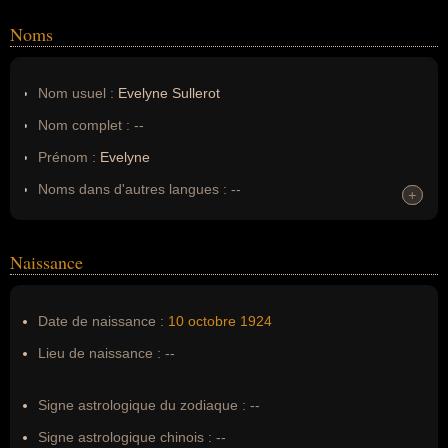
Noms
Nom usuel :
Evelyne Sullerot
Nom complet :
--
Prénom :
Evelyne
Noms dans d'autres langues :
--
+
+
Homonymes :
0
(aucun)
Naissance
Nom de famille :
Sullerot
Pseudonyme :
--
Date de naissance :
10 octobre
1924
Surnom :
--
Lieu de naissance :
--
Erreurs d'écriture :
--
Signe astrologique du zodiaque :
--
Signe astrologique chinois :
--