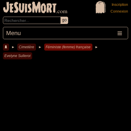
JeSuisMort
Inscription
.com
Connexion
Menu
►
Cimetière
►
Féministe (femme) française
►
Evelyne Sullerot