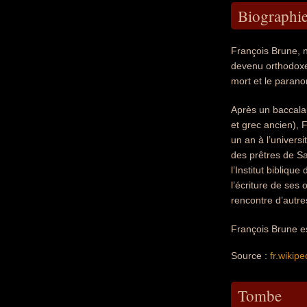
Biographi
François Brune, n
devenu orthodoxe à
mort et le parano
Après un baccalau
et grec ancien), 
un an à l’universi
des prêtres de Sa
l’Institut bibliq
l’écriture de ses
rencontre d’autre
François Brune es
Source :
fr.wikipe
Tombe