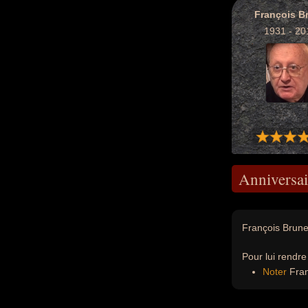
François B
1931 - 20
Anniversai
François Brune
Pour lui rendr
Noter
Fran