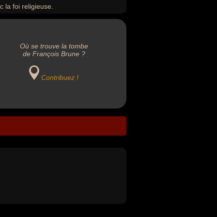
 la foi religieuse.
Où se trouve la tombe
de François Brune ?
Contribuez !