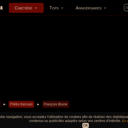
Cimetière
Tops
Anniversaires
►
Prêtre francais
►
François Brune
tre navigation, vous acceptez l'utilisation de cookies afin de réaliser des statistiq
contenus ou publicités adaptés selon vos centres d'intérêts.
En s
OK