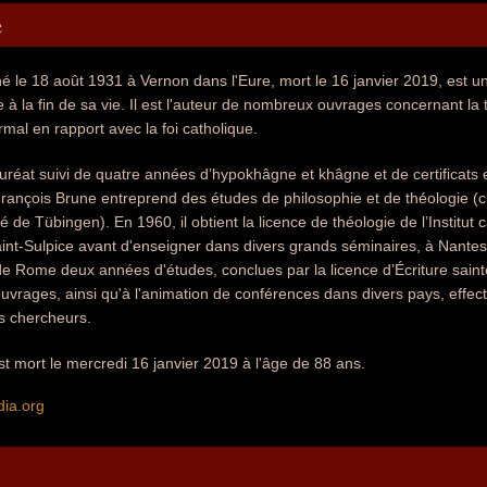
e
é le 18 août 1931 à Vernon dans l'Eure, mort le 16 janvier 2019, est un
 la fin de sa vie. Il est l'auteur de nombreux ouvrages concernant la thé
rmal en rapport avec la foi catholique.
réat suivi de quatre années d’hypokhâgne et khâgne et de certificats e
François Brune entreprend des études de philosophie et de théologie (cin
té de Tübingen). En 1960, il obtient la licence de théologie de l’Institu
int-Sulpice avant d'enseigner dans divers grands séminaires, à Nantes,
ue de Rome deux années d'études, conclues par la licence d’Écriture sain
 ouvrages, ainsi qu'à l'animation de conférences dans divers pays, eff
s chercheurs.
t mort le mercredi 16 janvier 2019 à l'âge de 88 ans.
dia.org