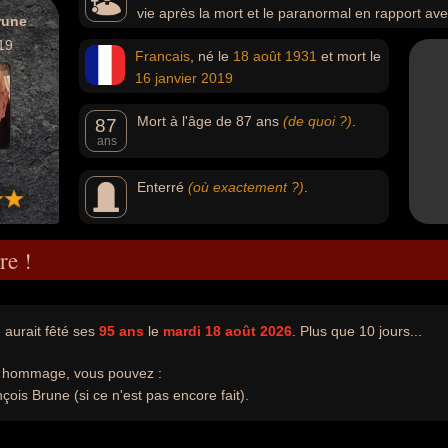
vie après la mort et le paranormal en rapport avec
rune
19
Francais
, né le
18 août
1931
et mort le
16 janvier
2019
Mort à l'âge de 87 ans
(de quoi ?)
.
87
ans
Enterré
(où exactement ?)
.
re !
 aurait fêté ses
95 ans
le
mardi 18 août 2026
. Plus que 10 jours...
e hommage, vous pouvez :
çois Brune (si ce n'est pas encore fait).