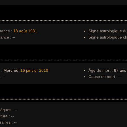
sance :
18 août
1931
Signe astrologique d
sance :
--
Signe astrologique ch
 :
Mercredi
16 janvier
2019
Âge de mort :
87 ans
:
--
Cause de mort :
--
èques :
--
ture :
--
ailles :
--