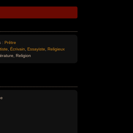
 :
Prêtre
tiste
,
Écrivain
,
Essayiste
,
Religieux
térature, Religion
ne