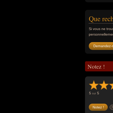
Que rech
Si vous ne tro
personnellement
Demandez-
Notez !
5
5
sur