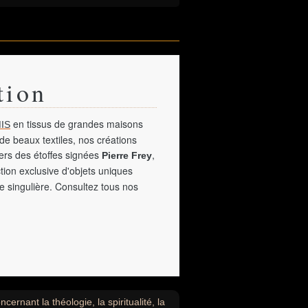
tion
en tissus de grandes maisons
IS
de beaux textiles, nos créations
vers des étoffes signées
,
Pierre Frey
tion exclusive d'objets uniques
e singulière. Consultez tous nos
rnant la théologie, la spiritualité, la