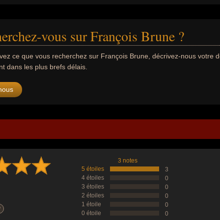
erchez-vous sur François Brune ?
uvez ce que vous recherchez sur François Brune, décrivez-nous votre
 dans les plus brefs délais.
nous
3 notes
5 étoiles
3
4 étoiles
0
3 étoiles
0
2 étoiles
0
1 étoile
0
?
0 étoile
0