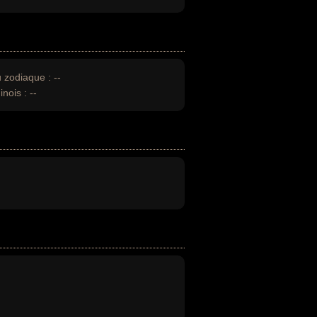
u zodiaque :
--
inois :
--