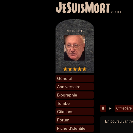
JeSuisMort
.com
1931 - 2019
Général
Anniversaire
Biographie
Tombe
►
Cimetière
Citations
Forum
En poursuivant vo
Fiche d'identité