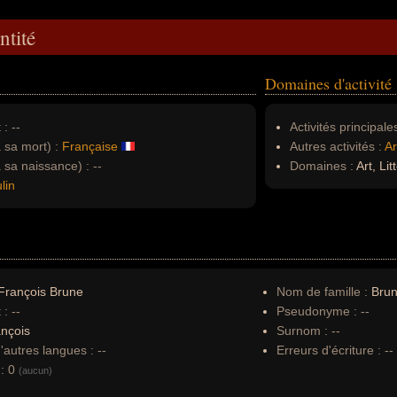
ntité
Domaines d'activité
 :
--
Activités principales
à sa mort) :
Française
Autres activités :
Ar
à sa naissance) :
--
Domaines :
Art, Lit
lin
François Brune
Nom de famille :
Bru
 :
--
Pseudonyme :
--
nçois
Surnom :
--
autres langues :
--
Erreurs d'écriture :
--
:
0
(aucun)