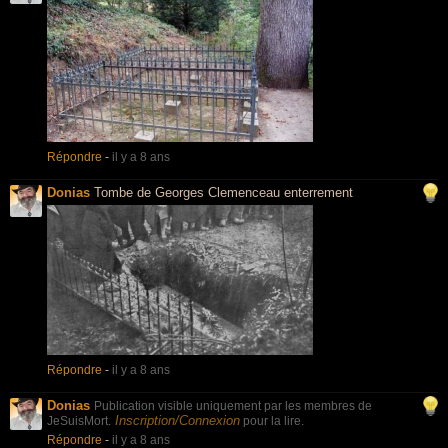
Répondre
-
il y a 8 ans
Donias
Tombe de Georges Clemenceau enterrement
Répondre
-
il y a 8 ans
Donias
Publication visible uniquement par les membres de
Inscription/Connexion
JeSuisMort.
pour la lire.
Répondre
-
il y a 8 ans