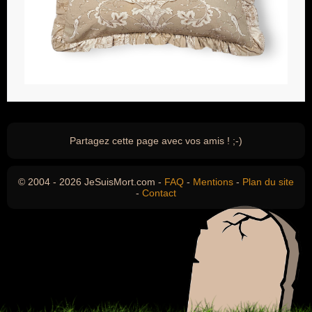
Partagez cette page avec vos amis ! ;-)
© 2004 - 2026 JeSuisMort.com -
FAQ
-
Mentions
-
Plan du site
-
Contact