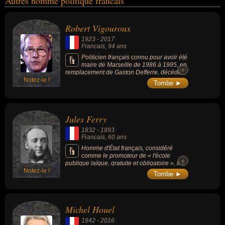
Autres homme politique francais
Robert Vigouroux
1923
-
2017
Francais
, 94 ans
Politicien français connu pour avoir été
maire de Marseille de 1986 à 1995, en
+
remplacement de Gaston Defferre, décédé
Notez-le !
en cours de mandat.
Tombe ►
Jules Ferry
1832
-
1893
Francais
, 60 ans
Homme d'État français, considéré
comme le promoteur de « l'école
+
publique laïque, gratuite et obligatoire », il a
Notez-le !
été considéré, plusieurs décennies après sa
Tombe ►
mort, comme l'un des pères fondateurs de
l'identité républicaine. Il est l'auteur des lois
restaurant l'instruction obligatoire et gratuite
qui avait été instituée en 1793 (sous
Michel Houel
l'impulsion de Louis-Joseph Charlier).
1942
-
2016