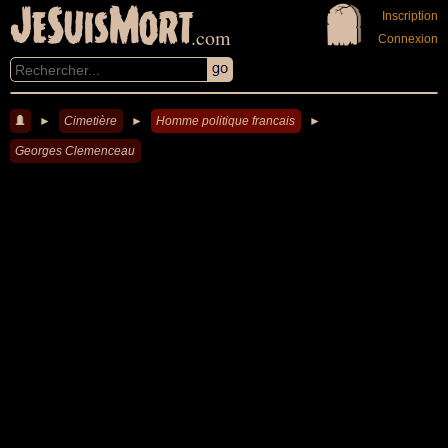
JeSuisMort
Inscription
.com
Connexion
►
Cimetière
►
Homme politique francais
►
Georges Clemenceau