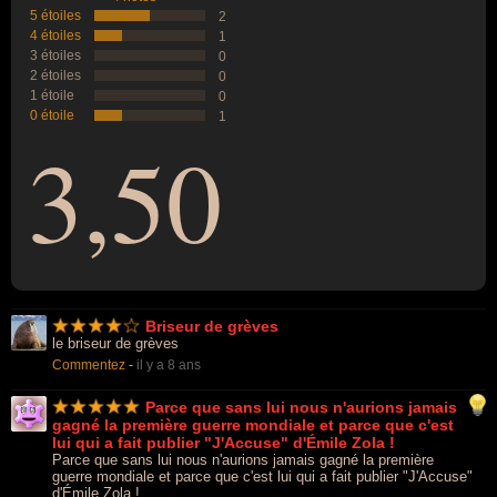
5 étoiles
2
4 étoiles
1
3 étoiles
0
2 étoiles
0
1 étoile
0
0 étoile
1
3,50
Briseur de grèves
le briseur de grèves
Commentez
-
il y a 8 ans
Parce que sans lui nous n'aurions jamais
gagné la première guerre mondiale et parce que c'est
lui qui a fait publier "J'Accuse" d'Émile Zola !
Parce que sans lui nous n'aurions jamais gagné la première
guerre mondiale et parce que c'est lui qui a fait publier "J'Accuse"
d'Émile Zola !