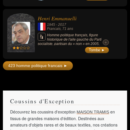
de la négritude avec Léopold Sédar
Senghor. Anticolonialiste résolu, il mena en
parallèle une carrière politique en tant que
député de la Martinique, et maire de Fort-de-
Henri Emmanuelli
France durant 56 années consécutives, de
1945 à 2001.
1945
-
2017
Francais
, 71 ans
Homme politique français, figure
historique de l'aile gauche du Parti
+
socialiste, partisan du « non » en 2005,
député des Landes depuis 1978.
Tombe ►
423 homme politique francais ►
Coussins d'Exception
Découvrez les coussins d'exception
en
MAISON TRAMIS
tissus de grandes maisons d'édition. Destinées aux
amateurs d'objets rares et de beaux textiles, nos créations