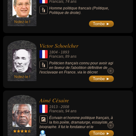
Francais
, 74 ans
Homme politique francais (Politique,
Politique de droite).
Notez-le !
Tombe ►
Victor Schoelcher
1804
-
1893
Francais
, 89 ans
Politicien français connu pour avoir agi
en faveur de l'abolition définitive de
+
l'esclavage en France, via le décret
Notez-le !
d'abolition, signé par le gouvernement
Tombe ►
provisoire de la deuxième République le 27
avril 1848.
Aimé Césaire
1913
-
2008
Francais
, 94 ans
Écrivain et homme politique français, à
la fois poète, dramaturge, essayiste, et
+
biographe. Il fut le fondateur et le
représentant majeur du mouvement littéraire
Tombe ►