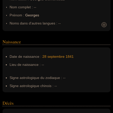
Nom complet :
--
Prénom :
Georges
Noms dans d'autres langues :
--
+
Homonymes :
0
(aucun)
Naissance
Nom de famille :
Clemenceau
Pseudonyme :
--
Date de naissance :
28 septembre
1841
Surnom :
--
Lieu de naissance :
--
Erreurs d'écriture :
georges clémenceau, george
clemenceau, george clémensceau, geoges clémenceau,
Signe astrologique du zodiaque :
--
geoges clemenceau, Georges Clemanceau, george
clémanceau, clémanceau, G. Clemenceau, G.Clemenceau,
Signe astrologique chinois :
--
G Clemenceau
Décès