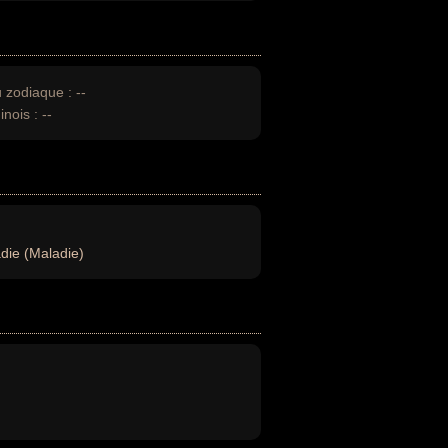
u zodiaque :
--
inois :
--
die (Maladie)