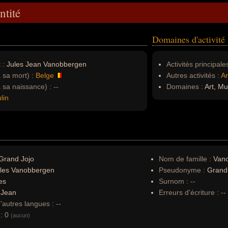
ntité
Domaines d'activité
 :
Jules Jean Vanobbergen
Activités principales
à sa mort) :
Belge
Autres activités :
Ar
à sa naissance) :
--
Domaines :
Art, Mu
lin
Grand Jojo
Nom de famille :
Van
les Vanobbergen
Pseudonyme :
Grand 
es
Surnom :
--
:
Jean
Erreurs d'écriture :
--
autres langues :
--
:
0
(aucun)