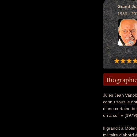
Grand Jo
1936 - 20
Biographi
Jules Jean Vanobb
connu sous le nom
d'une certaine be
on a soif » (1979
Il grandit à Molen
militaire d’abord