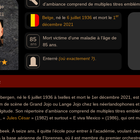
d’ambiance comprend de multiples titres emblémati
jo
on a soif » (1979), « Jules César » (1982) et surtout « E
21
er
Belge
, né le
6 juillet
1936
et mort le
1
culture populaire belge.
décembre
2021
Mort victime d'une maladie à l'âge de
85
ans
85 ans.
Enterré
(où exactement ?)
.
e
ergen, né le 6 juillet 1936 à Ixelles et mort le 1er décembre 2021, es
 de scène de Grand Jojo ou Lange Jojo chez les néerlandophones et les
lgitude. Son répertoire d’ambiance comprend de multiples titres embléma
), «
Jules César
» (1982) et surtout « E viva Mexico » (1986), qui ont m
beek. À seize ans, il quitte l’école pour entrer à l’académie, voulant dev
 à la base aérienne de Florennes, où il est membre du premier orchest