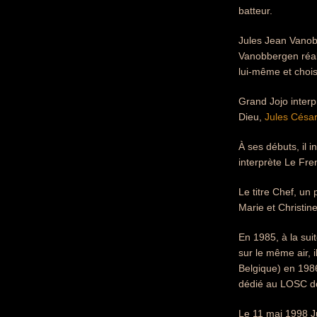
batteur.
Jules Jean Vanobb
Vanobbergen réal
lui-même et chois
Grand Jojo interp
Dieu,
Jules César
À ses débuts, il i
interprète Le Fre
Le titre Chef, un
Marie et Christine
En 1985, à la sui
sur le même air, 
Belgique) en 1986
dédié au LOSC don
Le 11 mai 1998 J