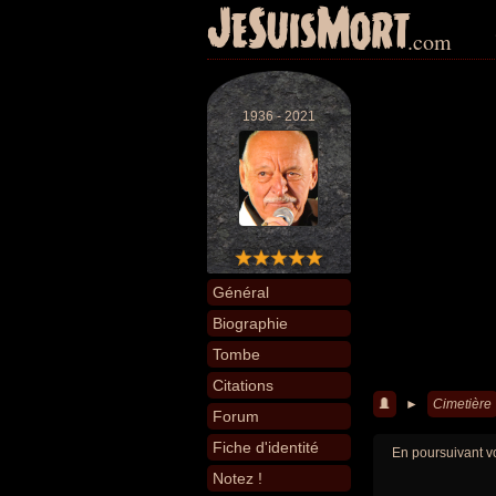
JeSuisMort
.com
1936 - 2021
Général
Biographie
Tombe
Citations
►
Cimetière
Forum
Fiche d'identité
En poursuivant vo
Notez !