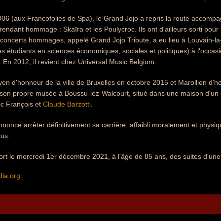
006 (aux Francofolies de Spa), le Grand Jojo a repris la route accom
i rendant hommage : Skaïra et les Poulycroc. Ils ont d'ailleurs sorti 
 concerts hommages, appelé Grand Jojo Tribute, a eu lieu à Louvain-la-
 étudiants en sciences économiques, sociales et politiques) à l'occasio
. En 2012, il revient chez Universal Music Belgium.
yen d'honneur de la ville de Bruxelles en octobre 2015 et Marollien d'
e son propre musée à Boussu-lez-Walcourt, situé dans une maison d'un
ic François et
Claude Barzotti
.
 annonce arrêter définitivement sa carrière, affaibli moralement et phys
vus.
rt le mercredi 1er décembre 2021, à l'âge de 85 ans, des suites d'une
dia.org