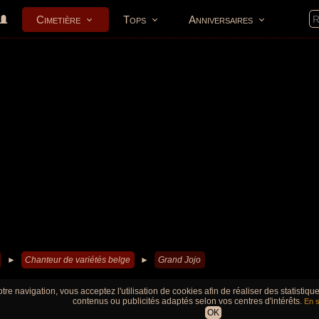
Cimetière
Tops
Anniversaires
►
Chanteur de variétés belge
►
Grand Jojo
tre navigation, vous acceptez l'utilisation de cookies afin de réaliser des statistiq
contenus ou publicités adaptés selon vos centres d'intérêts.
En s
OK