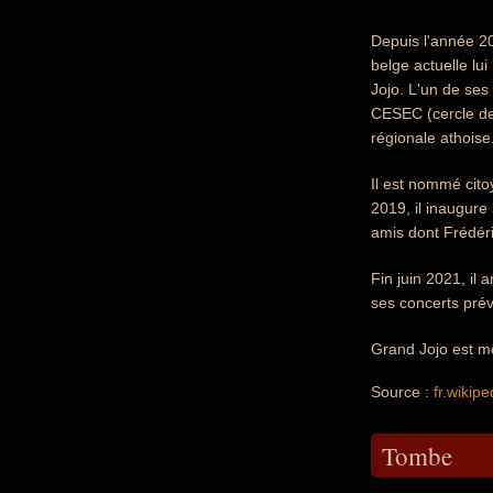
Depuis l'année 2
belge actuelle lu
Jojo. L'un de ses
CESEC (cercle des
régionale athoise
Il est nommé cito
2019, il inaugur
amis dont Frédér
Fin juin 2021, il
ses concerts pré
Grand Jojo est mo
Source :
fr.wikipe
Tombe