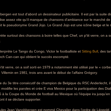
ergen est tout d'abord un dessinateur publicitaire. Il est par la suite d
ise assez vite qu'il manque de chansons d'ambiance sur le marché de l
it le pseudonyme Grand Jojo. Le Grand Jojo est une icône belge et le r
rète surtout des chansons à boire telles que Chef, un p'tit verre, on a 
.
nterprète Le Tango du Congo, Victor le footballiste et
Sitting Bull
, des ta
nch Can-can qui obtient le succès escompté.
 p'tit verre, on a soif sorti en 1979 a notamment été utilisé par le « co
 Villemin en 1981, trois ans avant le début de l'affaire Grégory.
te du 3e titre consécutif de champion de Belgique du RSC Anderlecht, il 
il modifie les paroles et crée E viva Mexico pour la participation des Di
 à la Coupe du Monde de football au Mexique où l'équipe ira jusqu'en dem
t il se déclare supporter.
ules Jean Vanobbergen est nommé Chevalier dans l'ordre de Léopold.