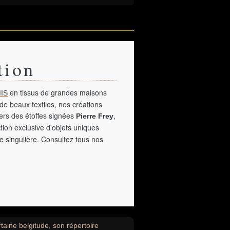
tion
en tissus de grandes maisons
IS
de beaux textiles, nos créations
vers des étoffes signées
,
Pierre Frey
tion exclusive d'objets uniques
e singulière. Consultez tous nos
taine belgitude, son répertoire