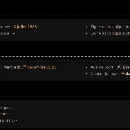
sance :
6 juillet
1936
Signe astrologique d
sance :
--
Signe astrologique ch
er
 :
Mercredi
1
décembre
2021
Âge de mort :
85 ans
:
--
Cause de mort :
Mala
èques :
--
ture :
--
ailles :
--