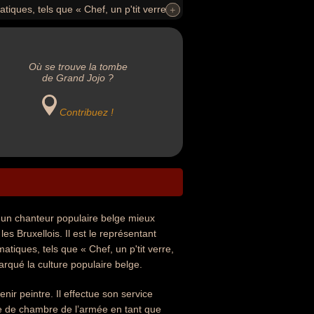
ques, tels que « Chef, un p'tit verre,
+
+
 viva Mexico » (1986), qui ont marqué la
Où se trouve la tombe
de Grand Jojo ?
Contribuez !
t un chanteur populaire belge mieux
 Bruxellois. Il est le représentant
tiques, tels que « Chef, un p'tit verre,
arqué la culture populaire belge.
enir peintre. Il effectue son service
re de chambre de l’armée en tant que