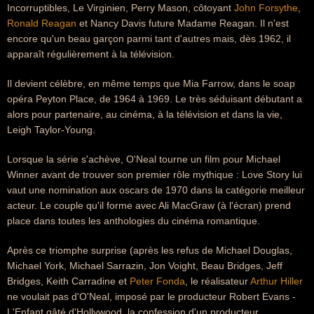
Incorruptibles, Le Virginien, Perry Mason, côtoyant
John Forsythe
,
Ronald Reagan
et Nancy Davis future Madame Reagan. Il n'est
encore qu'un beau garçon parmi tant d'autres mais, dès 1962, il
apparaît régulièrement à la télévision.
Il devient célèbre, en même temps que Mia Farrow, dans le soap
opéra Peyton Place, de 1964 à 1969. Le très séduisant débutant a
alors pour partenaire, au cinéma, à la télévision et dans la vie,
Leigh Taylor-Young.
Lorsque la série s'achève, O'Neal tourne un film pour Michael
Winner avant de trouver son premier rôle mythique : Love Story lui
vaut une nomination aux oscars de 1970 dans la catégorie meilleur
acteur. Le couple qu'il forme avec Ali MacGraw (à l'écran) prend
place dans toutes les anthologies du cinéma romantique.
Après ce triomphe surprise (après les refus de Michael Douglas,
Michael York, Michael Sarrazin, Jon Voight, Beau Bridges, Jeff
Bridges, Keith Carradine et
Peter Fonda
, le réalisateur
Arthur Hiller
ne voulait pas d'O'Neal, imposé par le producteur Robert Evans -
L'Enfant gâté d'Hollywood, la confession d'un producteur