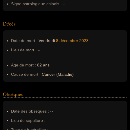
Pseudonyme :
--
Signe astrologique chinois :
--
Surnom :
--
Erreurs d'écriture :
--
Décès
Date de mort :
Vendredi
8 décembre
2023
Lieu de mort :
--
Âge de mort :
82 ans
Cause de mort :
Cancer (Maladie)
Obsèques
Date des obsèques :
--
Lieu de sépulture :
--
Type de funérailles :
--