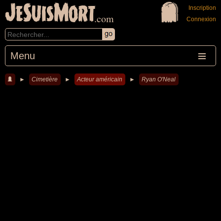
JeSuisMort
Inscription
.com
Connexion
Menu
►
Cimetière
►
Acteur américain
►
Ryan O'Neal