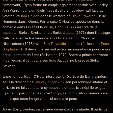
flamboyant), Ryan forme un couple également parfait avec Lesley
Ann Warren dans un téléfilm et s'illustre en cowboy naïf face au
vétéran
William Holden
dans le western de
Blake Edwards
, Deux
Hommes dans l'Ouest. Par la suite O'Neal se spécialise dans la
comédie dans On s'fait la valise, Doc ? (1972) au côté de la
superstar Barbra Streisand, La Barbe à papa (1973) dont il partage
l'affiche avec sa fille lauréate aux Oscars Tatum O'Neal, et
Nickelodeon (1976) avec
Burt Reynolds
, les trois réalisés par
Peter
Bogdanovich
. Il devient le second acteur en importance pour ce qui
est du nombre de films réalisés en 1972. Sacré « prince charmant
» de l'écran, il tient dans ses bras Jacqueline Bisset et Stella
Stevens.
Entre-temps, Ryan O'Neal interprète le rôle-titre de Barry Lyndon,
sous la direction de
Stanley Kubrick
. Si son personnage infâme et
arriviste ne lui vaut pas la sympathie d'un public cinéphile exigeant
(qui ne lui pardonne pas Love Story), sa composition l'immortalise
tandis que cette image veule lui colle à la peau.
Après Barry Lyndon, sa carrière devient plus hésitante. Il participe