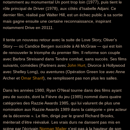
notamment au monumental Un pont trop loin (1977), puis tient le
rôle principal de Driver (1978), aux côtés d'Isabelle Adjani. Ce
dernier film, réalisé par Walter Hill, est un échec public à sa sortie
mais gagne ensuite une certaine reconnaissance, inspirant
notamment Drive en 20111.
Il tente un nouveau retour avec la suite de Love Story, Oliver's
Story — où Candice Bergen succède à Ali McGraw — qui est loin
de renouveler le triomphe du premier film. Il reforme son couple
avec Barbra Streisand dans Tendre combat, sans succès. Ses films
suivants, comédies (Partners avec
John Hurt
, Divorce à Hollywood
avec Shelley Long), ou aventures (Opération Green Ice avec Anne
Archer et
Omar Sharif
), ne remplissent pas non plus les salles.
Dans les années 1980, Ryan O'Neal tourne dans des films ayant
peu de succès, dont la Fièvre du jeu (1985) nommé dans quatre
catégories des Razzie Awards 1985, qui lui valurent de plus une
nomination aux Razzie Awards 1989 dans la catégorie « pire acteur
de la décennie ». Le film, dirigé par le grand Richard Brooks,
mériterait d'être réévalué. Les vrais durs ne dansent pas mis en
scène par l'écrivain
Norman Mailer
n'est pas à la hauteur de son