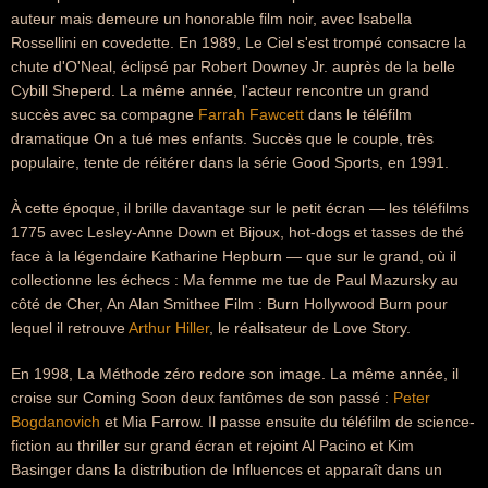
auteur mais demeure un honorable film noir, avec Isabella
Rossellini en covedette. En 1989, Le Ciel s'est trompé consacre la
chute d'O'Neal, éclipsé par Robert Downey Jr. auprès de la belle
Cybill Sheperd. La même année, l'acteur rencontre un grand
succès avec sa compagne
Farrah Fawcett
dans le téléfilm
dramatique On a tué mes enfants. Succès que le couple, très
populaire, tente de réitérer dans la série Good Sports, en 1991.
À cette époque, il brille davantage sur le petit écran — les téléfilms
1775 avec Lesley-Anne Down et Bijoux, hot-dogs et tasses de thé
face à la légendaire Katharine Hepburn — que sur le grand, où il
collectionne les échecs : Ma femme me tue de Paul Mazursky au
côté de Cher, An Alan Smithee Film : Burn Hollywood Burn pour
lequel il retrouve
Arthur Hiller
, le réalisateur de Love Story.
En 1998, La Méthode zéro redore son image. La même année, il
croise sur Coming Soon deux fantômes de son passé :
Peter
Bogdanovich
et Mia Farrow. Il passe ensuite du téléfilm de science-
fiction au thriller sur grand écran et rejoint Al Pacino et Kim
Basinger dans la distribution de Influences et apparaît dans un