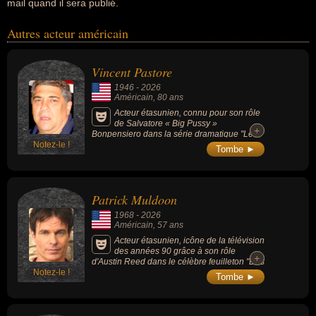
mail quand il sera publié.
Autres acteur américain
Vincent Pastore
1946
-
2026
Américain
, 80 ans
Acteur étasunien, connu pour son rôle
de Salvatore « Big Pussy »
+
+
Bonpensiero dans la série dramatique "Les
Notez-le !
Soprano" (1999-2007), qui lui a valu une
Tombe ►
reconnaissance internationale et un Screen
Actors Guild Award, mais aussi au cinéma
dans "Gotti", "Snatch" et "Revolver", sa voix
dans le film "Gang de requins".
Patrick Muldoon
1968
-
2026
Américain
, 57 ans
Acteur étasunien, icône de la télévision
des années 90 grâce à son rôle
+
+
d'Austin Reed dans le célèbre feuilleton "Des
Notez-le !
jours et des vies" (1965-2022), celui de
Tombe ►
Richard Hart, le compagnon de Jane
Mancini dans la série "Melrose Place" (1992-
1999) ou le pilote Zander Barcalow dans le
film de science-fiction culte "Starship