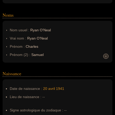
Noms
Nom usuel :
Ryan O'Neal
Vrai nom :
Ryan O'Neal
Prénom :
Charles
Prénom (2) :
Samuel
+
+
Prénom (3) :
Eldridge
Prénom (4) :
Patrick
Naissance
Prénom (5) :
Ryan
Noms dans d'autres langues :
--
Date de naissance :
20 avril
1941
Homonymes :
0
(aucun)
Lieu de naissance :
--
Nom de famille :
O'Neal
Signe astrologique du zodiaque :
--