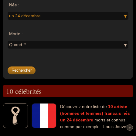
Née :
un 24 décembre
Morte :
Quand ?
10 célébrités
Découvrez notre liste de
10
artiste
(hommes et femmes)
francais
nés
un 24 décembre
morts et connus
comme par exemple : Louis Jouvet,
+
+
Pierre Soulages, Daniel Beretta, Marc Ferro, Yves Debay, Claude