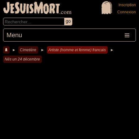
JeSuisMort
Inscription
.com
Connexion
Menu
►
Cimetière
►
Artiste (homme et femme) francais
►
Nés un 24 décembre