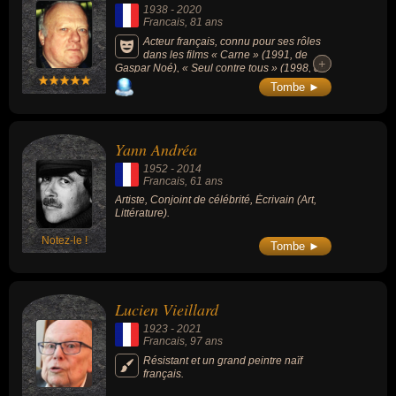
1938
-
2020
Francais
, 81 ans
Acteur français, connu pour ses rôles
dans les films « Carne » (1991, de
+
+
Gaspar Noé), « Seul contre tous » (1998, de
Gaspar Noé) ou « Haute Tension » (2003,
Tombe ►
horreur). Il a également tourné dans les films
de Jean-Pierre Melville, Mathieu Kassovitz et
Jacques Audiard.
Yann Andréa
1952
-
2014
Francais
, 61 ans
Artiste, Conjoint de célébrité, Écrivain (Art,
Littérature).
Notez-le !
Tombe ►
Lucien Vieillard
1923
-
2021
Francais
, 97 ans
Résistant et un grand peintre naïf
français.