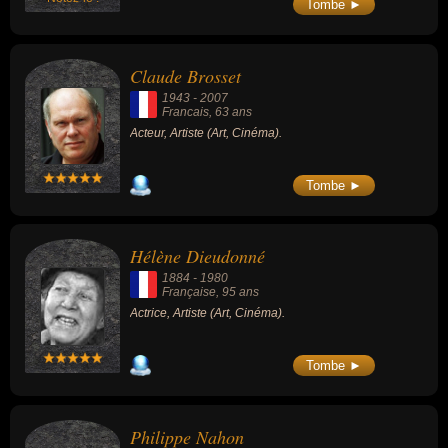
Tombe ►
Claude Brosset
1943
-
2007
Francais
, 63 ans
Acteur, Artiste (Art, Cinéma).
Tombe ►
Hélène Dieudonné
1884
-
1980
Française
, 95 ans
Actrice, Artiste (Art, Cinéma).
Tombe ►
Philippe Nahon