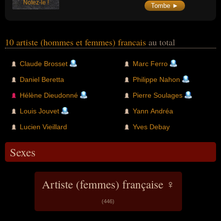
Notez-le !
Tombe ►
10 artiste (hommes et femmes) francais
au total
Claude Brosset
Marc Ferro
Daniel Beretta
Philippe Nahon
Hélène Dieudonné
Pierre Soulages
Louis Jouvet
Yann Andréa
Lucien Vieillard
Yves Debay
Sexes
Artiste (femmes) française ♀
(446)