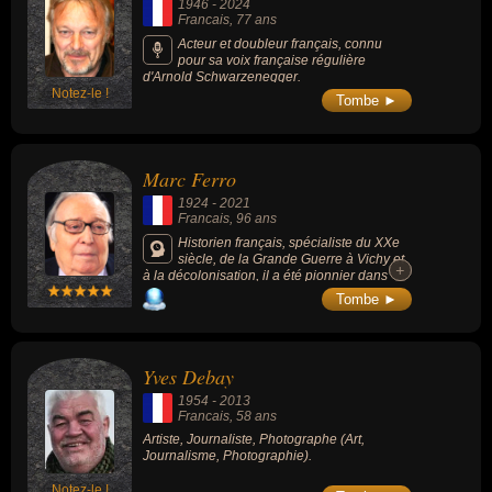
1946
-
2024
Francais
, 77 ans
Acteur et doubleur français, connu
pour sa voix française régulière
d'Arnold Schwarzenegger.
Notez-le !
Tombe ►
Marc Ferro
1924
-
2021
Francais
, 96 ans
Historien français, spécialiste du XXe
siècle, de la Grande Guerre à Vichy et
+
+
à la décolonisation, il a été pionnier dans
l’utilisation des images comme source
Tombe ►
historique. Il fut aussi spécialiste de la
Russie, de l'URSS et de l'histoire du cinéma.
Yves Debay
1954
-
2013
Francais
, 58 ans
Artiste, Journaliste, Photographe (Art,
Journalisme, Photographie).
Notez-le !