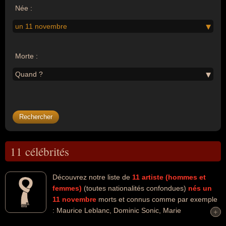
Née :
un 11 novembre
Morte :
Quand ?
11 célébrités
Découvrez notre liste de
11
artiste (hommes et
femmes)
(toutes nationalités confondues)
nés un
11 novembre
morts et connus comme par exemple
: Maurice Leblanc, Dominic Sonic, Marie
+
+
Bashkirtseff, Robert Ryan, Ernestine Anderson, Tyler Christopher,