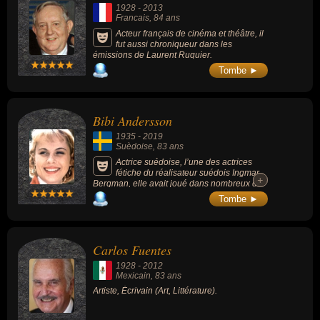
1928
-
2013
Francais
, 84 ans
Acteur français de cinéma et théâtre, il
fut aussi chroniqueur dans les
émissions de Laurent Ruquier.
Tombe ►
Bibi Andersson
1935
-
2019
Suèdoise
, 83 ans
Actrice suédoise, l’une des actrices
fétiche du réalisateur suédois Ingmar
+
+
Bergman, elle avait joué dans nombreux de
ses classiques dont « Le septième sceau »
Tombe ►
(1957), « Les fraises sauvages » (1957) et «
Persona » (1966).
Carlos Fuentes
1928
-
2012
Mexicain
, 83 ans
Artiste, Écrivain (Art, Littérature).