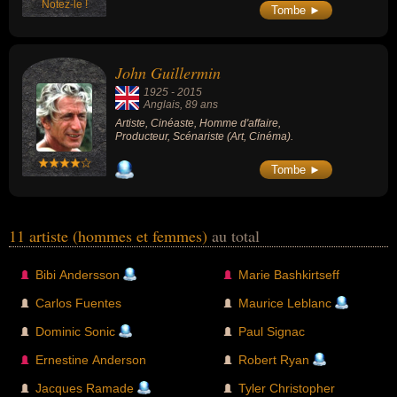
Notez-le !
Tombe ►
John Guillermin
1925
-
2015
Anglais
, 89 ans
Artiste, Cinéaste, Homme d'affaire,
Producteur, Scénariste (Art, Cinéma).
Tombe ►
11 artiste (hommes et femmes)
au total
Bibi Andersson
Marie Bashkirtseff
Carlos Fuentes
Maurice Leblanc
Dominic Sonic
Paul Signac
Ernestine Anderson
Robert Ryan
Jacques Ramade
Tyler Christopher