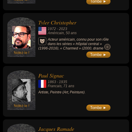
Tombe ►
Tyler Christopher
1972
-
2023
Américain
, 50 ans
Acteur américain, connu pour son rôle
dans les séries « Hôpital central »
+
+
(1996-2016), « Charmed » (2000, drame
Notez-le !
fantastique) ou « Le Caméléon » (1996-200,
Tombe ►
action drame), il était le mari de l'actrice Eva
Longoria de 2002 à 2004.
Paul Signac
1863
-
1935
Francais
, 71 ans
Artiste, Peintre (Art, Peinture).
Notez-le !
Tombe ►
Jacques Ramade