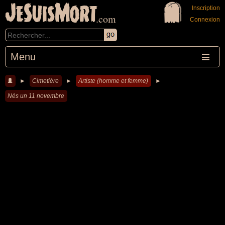
JeSuisMort
Inscription
.com
Connexion
Menu
►
Cimetière
►
Artiste (homme et femme)
►
Nés un 11 novembre