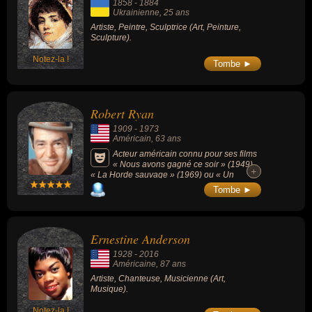
1858
-
1884
Ukrainienne
, 25 ans
Artiste, Peintre, Sculptrice (Art, Peinture,
Sculpture).
Notez-la !
Tombe ►
Robert Ryan
1909
-
1973
Américain
, 63 ans
Acteur américain connu pour ses films
« Nous avons gagné ce soir » (1949),
+
+
« La Horde sauvage » (1969) ou « Un
homme est passé » (1955).
Tombe ►
Ernestine Anderson
1928
-
2016
Américaine
, 87 ans
Artiste, Chanteuse, Musicienne (Art,
Musique).
Notez-la !