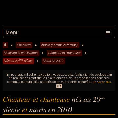
Menu
►
Cimetière
►
Artiste (homme et femme)
►
Musicien et musicienne
►
Chanteur et chanteuse
►
ème
Nés au 20
siècle
►
Morts en 2010
En poursuivant votre navigation, vous acceptez l'utilisation de cookies afin
de réaliser des statistiques d'audiences et vous proposer des services,
contenus ou publicités adaptés selon vos centres d'intérêts.
En savoir plus
OK
Chanteur et chanteuse
nés au 20
ème
siècle
et
morts en 2010