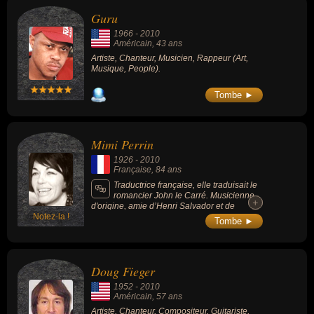
Guru
1966
-
2010
Américain
, 43 ans
Artiste, Chanteur, Musicien, Rappeur (Art,
Musique, People).
Tombe ►
Mimi Perrin
1926
-
2010
Française
, 84 ans
Traductrice française, elle traduisait le
romancier John le Carré. Musicienne
+
+
d'origine, amie d’Henri Salvador et de
Notez-la !
Quincy Jones, et était devenue traductrice
Tombe ►
par hasard.
Doug Fieger
1952
-
2010
Américain
, 57 ans
Artiste, Chanteur, Compositeur, Guitariste,