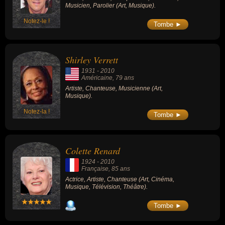
Musicien, Parolier (Art, Musique).
Notez-le !
Tombe ►
Shirley Verrett
1931
-
2010
Américaine
, 79 ans
Artiste, Chanteuse, Musicienne (Art,
Musique).
Notez-la !
Tombe ►
Colette Renard
1924
-
2010
Française
, 85 ans
Actrice, Artiste, Chanteuse (Art, Cinéma,
Musique, Télévision, Théâtre).
Tombe ►