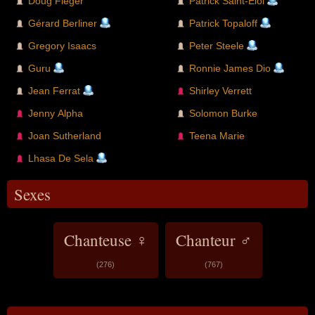
Doug Fieger
Patrick Saint-Eloi
Gérard Berliner
Patrick Topaloff
Gregory Isaacs
Peter Steele
Guru
Ronnie James Dio
Jean Ferrat
Shirley Verrett
Jenny Alpha
Solomon Burke
Joan Sutherland
Teena Marie
Lhasa De Sela
Sexes
Chanteuse ♀
Chanteur ♂
(276)
(767)