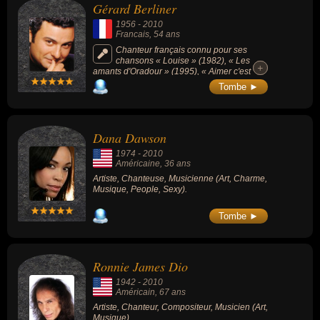
Gérard Berliner
1956
-
2010
Francais
, 54 ans
Chanteur français connu pour ses
chansons « Louise » (1982), « Les
+
+
amants d'Oradour » (1995), « Aimer c'est
plus que vivre » (2006). Il est le demi-frère de
Tombe ►
Bruno Berliner, gangster français des années
1980, membre du célèbre gang des
postiches.
Dana Dawson
1974
-
2010
Américaine
, 36 ans
Artiste, Chanteuse, Musicienne (Art, Charme,
Musique, People, Sexy).
Tombe ►
Ronnie James Dio
1942
-
2010
Américain
, 67 ans
Artiste, Chanteur, Compositeur, Musicien (Art,
Musique).