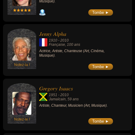
Musique).
Tombe ►
Jenny Alpha
1910
-
2010
Française
, 100 ans
Actrice, Artiste, Chanteuse (Art, Cinéma,
Musique).
Notez-la !
Tombe ►
Gregory Isaacs
1951
-
2010
Jamaïcain
, 59 ans
Artiste, Chanteur, Musicien (Art, Musique).
Notez-le !
Tombe ►