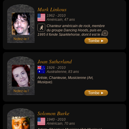
Mark Linkous
1962
-
2010
Américain
, 47 ans
Chanteur américain de rock, membre
du groupe Dancing Hoods, puis en
+
+
1995 il fonde Sparklehorse, dont il est le seul
Notez-le !
membre permanent. Parmi ses chansons les
Tombe ►
plus connues : « Daddy's Gone » (2010), «
Piano Fire » (2001) ou « Spirit Ditch K
(1995).
Joan Sutherland
1926
-
2010
Australienne
, 83 ans
Artiste, Chanteuse, Musicienne (Art,
Musique).
Notez-la !
Tombe ►
Solomon Burke
1940
-
2010
Américain
, 70 ans