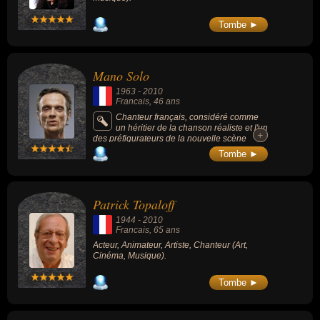
Tombe ►
Mano Solo
1963
-
2010
Francais
, 46 ans
Chanteur français, considéré comme
un héritier de la chanson réaliste et l'un
+
+
des préfigurateurs de la nouvelle scène
française. Parmi ses chansons célèbre : «
Tombe ►
Allo Paris » (1993), « Je suis venu vous voir
» (1997) ou « Au creux de ton bras » (1993).
Patrick Topaloff
1944
-
2010
Francais
, 65 ans
Acteur, Animateur, Artiste, Chanteur (Art,
Cinéma, Musique).
Tombe ►