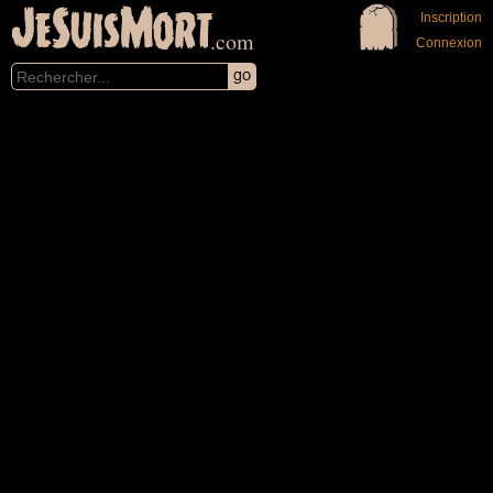
JeSuisMort
Inscription
.com
Connexion