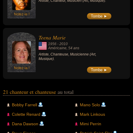
Artiste, Chanteur, Musicien (Art, Musique).
Notez-le !
Tombe ►
Teena Marie
1956
-
2010
Américaine
, 54 ans
Artiste, Chanteuse, Musicienne (Art,
Musique).
Notez-la !
Tombe ►
21 chanteur et chanteuse
au total
Bobby Farrell
Mano Solo
Colette Renard
Mark Linkous
Dana Dawson
Mimi Perrin