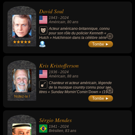
David Soul
1943
-
2024
Américain
, 80 ans
Acteur américano-britannique, connu
pour son rôle du policier Kenneth «
+
+
Hutch » Hutchinson dans la célèbre série
télévisée Starsky et Hutch (1975-1979).
Tombe ►
Kris Kristofferson
1936
-
2024
Américain
, 88 ans
Chanteur et acteur américain, légende
de la musique country connu pour ses
+
+
titres « Sunday Mornin’Comin’Down » (1969)
Notez-le !
ou « Me and Bobby McGee » (1970) et ses
Tombe ►
rôles dans « Une étoile est née » (1976,
drame musical, avec Barbra Streisand) et «
Pat Garrett et Billy le Kid » (1973, western, de
Sam Peckinpah).
Sérgio Mendes
1941
-
2024
Brésilien
, 83 ans