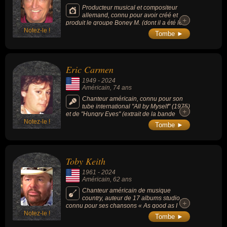
Producteur musical et compositeur
allemand, connu pour avoir créé et
+
+
produit le groupe Boney M. (dont il a été le
Notez-le !
chanteur en studio) et le groupe Milli Vanilli.
Tombe ►
Il a écrit tous les morceaux de ces 2 groupes.
Eric Carmen
1949
-
2024
Américain
, 74 ans
Chanteur américain, connu pour son
tube international "All by Myself" (1975)
+
+
et de "Hungry Eyes" (extrait de la bande
Notez-le !
originale du film "Dirty Dancing" de 1987).
Tombe ►
Toby Keith
1961
-
2024
Américain
, 62 ans
Chanteur américain de musique
country, auteur de 17 albums studio,
+
+
connu pour ses chansons « As good as I
Notez-le !
once was », « I love this bar » ou « American
Tombe ►
soldier ».