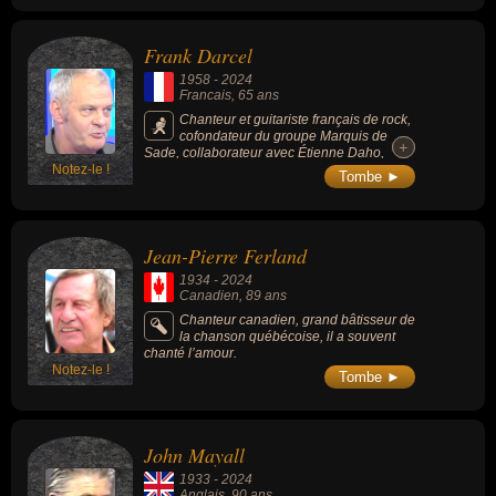
Frank Darcel
1958
-
2024
Francais
, 65 ans
Chanteur et guitariste français de rock,
cofondateur du groupe Marquis de
+
+
Sade, collaborateur avec Étienne Daho,
Notez-le !
militant nationaliste et séparatiste breton.
Tombe ►
Jean-Pierre Ferland
1934
-
2024
Canadien
, 89 ans
Chanteur canadien, grand bâtisseur de
la chanson québécoise, il a souvent
chanté l’amour.
Notez-le !
Tombe ►
John Mayall
1933
-
2024
Anglais
, 90 ans