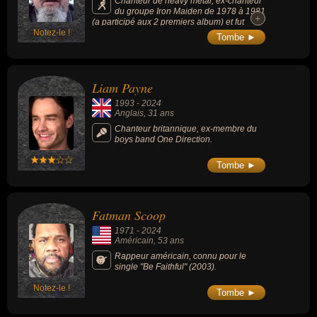
Chanteur de heavy metal, ex-chanteur
du groupe Iron Maiden de 1978 à 1981
+
+
(a participé aux 2 premiers album) et fut
Notez-le !
remplacé par Bruce Dickinson.
Tombe ►
Liam Payne
1993
-
2024
Anglais
, 31 ans
Chanteur britannique, ex-membre du
boys band One Direction.
Tombe ►
Fatman Scoop
1971
-
2024
Américain
, 53 ans
Rappeur américain, connu pour le
single "Be Faithful" (2003).
Notez-le !
Tombe ►