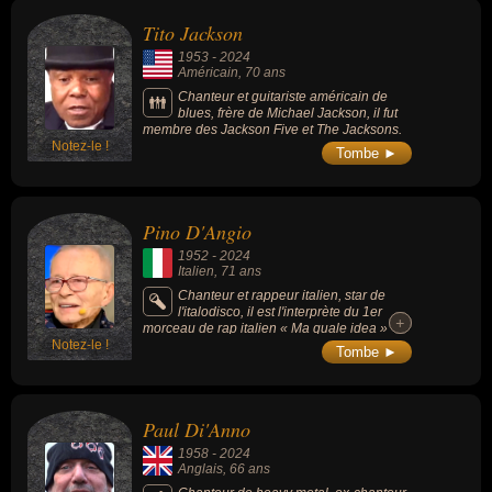
dans les domaines de l'art, du blues, de la musique, du rap, de
Tito Jackson
variétés, du metal, de la pop, de la radio, du cinéma, de la
1953
-
2024
télévision, de la country, de la bossa nova ou du jazz. Ces
Américain
, 70 ans
célébrités peuvent également avoir été artiste, chanteur de blues,
Chanteur et guitariste américain de
blues, frère de Michael Jackson, il fut
frère de célébrité, guitariste, guitariste de blues, musicien, chanteur
membre des Jackson Five et The Jacksons.
de variétés, compositeur, compositeur de variétés, homme
Notez-le !
Tombe ►
d'affaire, producteur, producteur de musique, rappeur, chanteur de
metal, chanteur de pop, animateur, animateur de radio, acteur,
chanteur de country, chanteur de bossa nova, compositeur de jazz,
Pino D'Angio
pianiste ou trompettiste. En ce qui concerne leurs nationalités au
1952
-
2024
moment de leurs morts, ils peuvent avoir été américain, italien,
Italien
, 71 ans
anglais, brésilien ou francais par exemple.
Chanteur et rappeur italien, star de
l'italodisco, il est l'interprète du 1er
+
+
morceau de rap italien « Ma quale idea »
Notez-le !
(1980).
Tombe ►
Paul Di'Anno
1958
-
2024
Anglais
, 66 ans