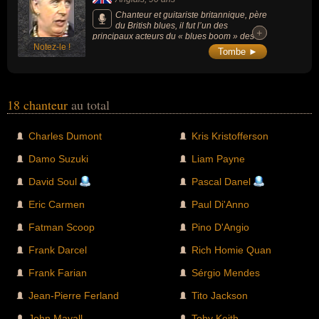
Chanteur et guitariste britannique, père
du British blues, il fut l’un des
+
+
principaux acteurs du « blues boom » des
Notez-le !
années 1960. A la tête des Bluesbreakers, il
Tombe ►
a révélé de nombreux talents comme Eric
Clapton ou Mick Taylor.
18 chanteur
au total
Charles Dumont
Kris Kristofferson
Damo Suzuki
Liam Payne
David Soul
Pascal Danel
Eric Carmen
Paul Di'Anno
Fatman Scoop
Pino D'Angio
Frank Darcel
Rich Homie Quan
Frank Farian
Sérgio Mendes
Jean-Pierre Ferland
Tito Jackson
John Mayall
Toby Keith