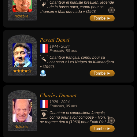
Chanteur et pianiste brésilien, légende
de la bossa nova, connu pour sa
+
+
chanson « Mas que nada » (1963,
Notez-le !
composée par Jorge Ben Jor), a contribué à
Tombe ►
la diffusion de la bossa nova, du samba jazz
et de la MPB à l'extérieur du Brésil.
Pascal Danel
1944
-
2024
Francais
, 80 ans
Chanteur français, connu pour sa
chanson « Les Neiges du Kilimandjaro
» (1966).
Tombe ►
Charles Dumont
1929
-
2024
Francais
, 95 ans
Chanteur et compositeur français,
connu pour avoir composé « Non, je
+
+
ne regrette rien » (1960) pour Édith Piaf, il a
Notez-le !
également composé pour Barbra Streisand,
Tombe ►
Dalida ou Tino Rossi.