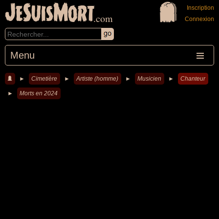
JeSuisMort
Inscription
.com
Connexion
Menu
►
Cimetière
►
Artiste (homme)
►
Musicien
►
Chanteur
►
Morts en 2024