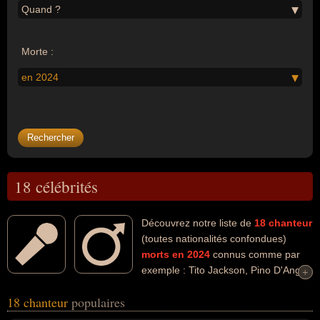
Quand ?
Morte :
en 2024
18 célébrités
Découvrez notre liste de
18
chanteur
(toutes nationalités confondues)
morts en 2024
connus comme par
exemple : Tito Jackson, Pino D'Angio,
+
+
Paul Di'Anno, Liam Payne, Fatman Scoop, David Soul, Kris
18 chanteur
populaires
Kristofferson, Sérgio Mendes, Pascal Danel, Charles Dumont... Ces
personnalités (de sexe masculin) peuvent avoir des liens variés