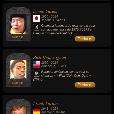
Damo Suzuki
1950
-
2024
Japonais
, 74 ans
Chanteur japonais de rock, connu pour
son appartenance de 1970 à 1973 à
Can, un groupe de krautrock.
Notez-le !
Tombe ►
Rich Homie Quan
1990
-
2024
Américain
, 33 ans
Rappeur américain, connu pour sa
chanson « « Flex (Ooh, Ooh, Ooh) »
(2015).
Notez-le !
Tombe ►
Frank Farian
1941
-
2024
Allemand
, 82 ans