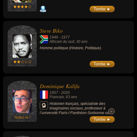
Tombe ►
Steve Biko
1946
-
1977
Africain du sud
, 30 ans
Homme politique (Histoire, Politique).
Tombe ►
Dominique Kalifa
1957
-
2020
Francais
, 63 ans
Historien français, spécialiste des
imaginaires sociaux, professeur à
+
+
l’université Paris-I Panthéon-Sorbonne où il
Notez-le !
dirigeait le Centre d’histoire du XIXe siècle, il
Tombe ►
était également un collaborateur régulier du
quotidien « Libération ».