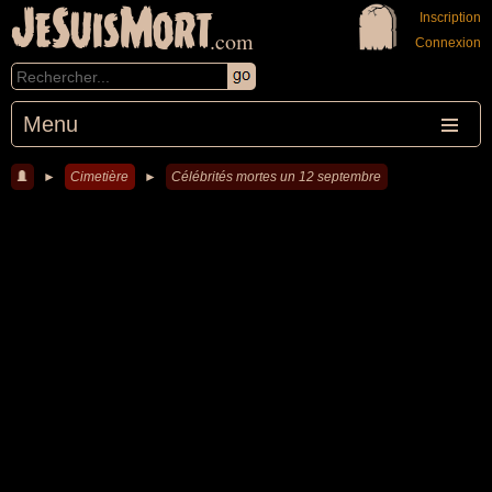
JeSuisMort
Inscription
.com
Connexion
Menu
►
Cimetière
►
Célébrités mortes un 12 septembre