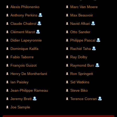
Alexis Philonenko
Marc Van Moere
Anthony Perkins
Max Beauvoir
Claude Chabrol
Navid Afkari
Clément Marot
Otto Sander
Didier Lapeyronnie
Philippe Pascal
Dominique Kalifa
Rachid Taha
Fabio Taborre
Ray Dolby
François Guizot
Raymond Burr
Henry De Montherlant
Ron Springett
Ian Paisley
Sid Watkins
Jean-Philippe Rameau
Steve Biko
Jeremy Brett
Terence Conran
Joe Sample