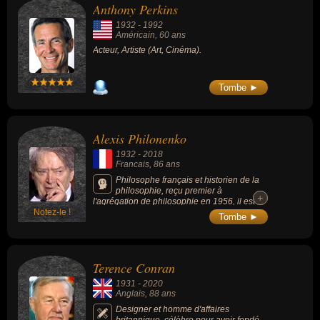
Anthony Perkins
1932
-
1992
Américain
, 60 ans
Acteur, Artiste (Art, Cinéma).
Tombe ►
Alexis Philonenko
1932
-
2018
Francais
, 86 ans
Philosophe français et historien de la
philosophie, reçu premier à
+
+
l'agrégation de philosophie en 1956, il est
Notez-le !
professeur émérite à l’université de Caen,
Tombe ►
Genève et Rouen. Spécialiste de
philosophie allemande, il est considéré
comme l’un des meilleurs spécialistes de
l’histoire de la philosophie.
Terence Conran
1931
-
2020
Anglais
, 88 ans
Designer et homme d'affaires
britannique, célèbre pour avoir fondé