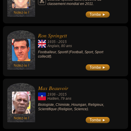
classement mondial en 2011.
Notez-le !
Tombe ►
Ron Springett
1935
-
2015
Anglais
, 80 ans
Footballeur, Sportif (Football, Sport, Sport
collectif).
Notez-le !
Tombe ►
Max Beauvoir
1936
-
2015
Haïtien
, 79 ans
Biologiste, Chimiste, Houngan, Religieux,
Scientifique (Religion, Science).
Notez-le !
Tombe ►