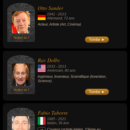
Otto Sander
1941
-
2013
Allemand
, 72 ans
Acteur, Artiste (Art, Cinéma).
Notez-le !
Tombe ►
Ray Dolby
1933
-
2013
Américain
, 80 ans
Ingénieur, Inventeur, Scientifique (Invention,
Science).
Notez-le !
Tombe ►
Fabio Taborre
1985
-
2021
Italien
, 36 ans
Coureur cycliste italien, 23ème au