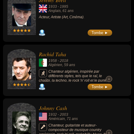
Jeremy Brett
chanteur de raï, chanteur de rock, musicien, compositeur,
1933
-
1995
guitariste, compositeur de rock, musicologue, scientifique,
Anglais
, 61 ans
académicien, écrivain, romancier, poète, homme politique,
Acteur, Artiste (Art, Cinéma).
enseignant ou historien. En ce qui concerne leurs nationalités au
moment de leurs morts, ils peuvent avoir été anglais, algérien,
Tombe ►
américain, francais ou africain du sud par exemple.
Rachid Taha
1958
-
2018
Algérien
, 59 ans
Chanteur algérien, inspirée par
différents styles, tels que le raï, le
+
+
chaâbi, la techno, le rock 'n' roll et le punk, il
fut leader du mythique groupe Carte de
Tombe ►
Séjour dans les années 1980, et l'une des
figures du rock de cette décennie de la
France Black-Blanc-Beur. Il est connu pour
avoir repris la chanson Charles Trenet «
Johnny Cash
Douce France ».
1932
-
2003
Américain
, 71 ans
Chanteur, guitariste et auteur-
compositeur de musique country
+
+