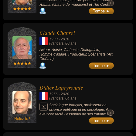
+
+
Habitat (chaîne de magasins) et The Conran
Shop (enseigne de design et décoration
Tombe ►
d'intérieur), mais également le Design
Museum (musée consacré au design
contemporain sous toutes ses formes :
design industriel et graphique, mode
Claude Chabrol
vestimentaire, mobilier et architecture).
1930
-
2010
Francais
, 80 ans
Acteur, Artiste, Cinéaste, Dialoguiste,
Homme d'affaire, Producteur, Scénariste (Art,
Cinéma).
Tombe ►
Didier Lapeyronnie
1956
-
2020
Francais
, 64 ans
Sociologue français, professeur en
science politique et en sociologie, il
+
+
avait consacré l’essentiel de ses travaux aux
Notez-le !
quartiers périphériques et à l’étude de la
Tombe ►
formation des ghettos urbains.