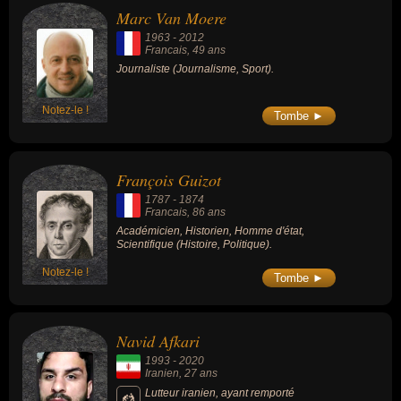
Marc Van Moere
1963
-
2012
Francais
, 49 ans
Journaliste (Journalisme, Sport).
Notez-le !
Tombe ►
François Guizot
1787
-
1874
Francais
, 86 ans
Académicien, Historien, Homme d'état,
Scientifique (Histoire, Politique).
Notez-le !
Tombe ►
Navid Afkari
1993
-
2020
Iranien
, 27 ans
Lutteur iranien, ayant remporté