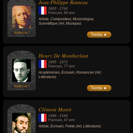
Jean-Philippe Rameau
1683
-
1764
Francais
, 80 ans
Artiste, Compositeur, Musicologue,
Scientifique (Art, Musique).
Notez-le !
Tombe ►
Henry De Montherlant
1895
-
1972
Francais
, 77 ans
Académicien, Écrivain, Romancier (Art,
Littérature).
Notez-le !
Tombe ►
Clément Marot
1496
-
1544
Francais
, 47 ans
Artiste, Écrivain, Poète (Art, Littérature).