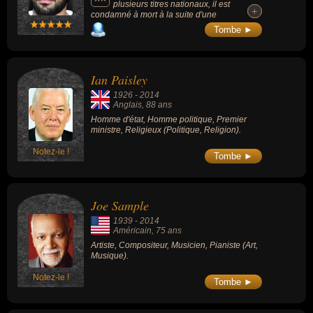
plusieurs titres nationaux, il est
+
+
condamné à mort à la suite d'une
manifestation antigouvernementale, puis
Tombe ►
exécuté par pendaison.
Ian Paisley
1926
-
2014
Anglais
, 88 ans
Homme d'état, Homme politique, Premier
ministre, Religieux (Politique, Religion).
Notez-le !
Tombe ►
Joe Sample
1939
-
2014
Américain
, 75 ans
Artiste, Compositeur, Musicien, Pianiste (Art,
Musique).
Notez-le !
Tombe ►