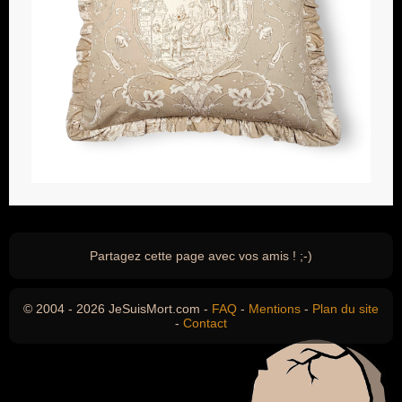
Partagez cette page avec vos amis ! ;-)
© 2004 - 2026 JeSuisMort.com -
FAQ
-
Mentions
-
Plan du site
-
Contact