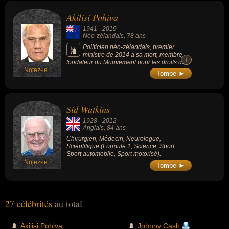
Akilisi Pohiva
1941
-
2019
Néo-zélandais
, 78 ans
Politicien néo-zélandais, premier
ministre de 2014 à sa mort, membre
+
+
fondateur du Mouvement pour les droits de
Notez-le !
l’homme et la démocratie, ainsi que du parti
Tombe ►
politique qui en émane : le Parti démocrate
des îles des Amis, il est l'un des principaux
activistes ayant fait campagne pour
l'instauration de la démocratie aux Tonga.
Sid Watkins
1928
-
2012
Anglais
, 84 ans
Chirurgien, Médecin, Neurologue,
Scientifique (Formule 1, Science, Sport,
Sport automobile, Sport motorisé).
Notez-le !
Tombe ►
27 célébrités
au total
Akilisi Pohiva
Johnny Cash