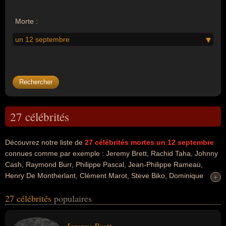
Morte :
un 12 septembre
27 célébrités
Découvrez notre liste de
27
célébrités mortes un 12 septembre
connues comme par exemple : Jeremy Brett, Rachid Taha, Johnny
Cash, Raymond Burr, Philippe Pascal, Jean-Philippe Rameau,
Henry De Montherlant, Clément Marot, Steve Biko, Dominique
+
+
Kalifa... Ces personnalités peuvent avoir des liens variés dans les
27 célébrités
populaires
domaines de l'art, du cinéma, de la musique, du raï, du rock, de la
littérature, de l'histoire, de la politique ou de l'enseignement. Ces
célébrités peuvent également avoir été acteur, artiste, chanteur,