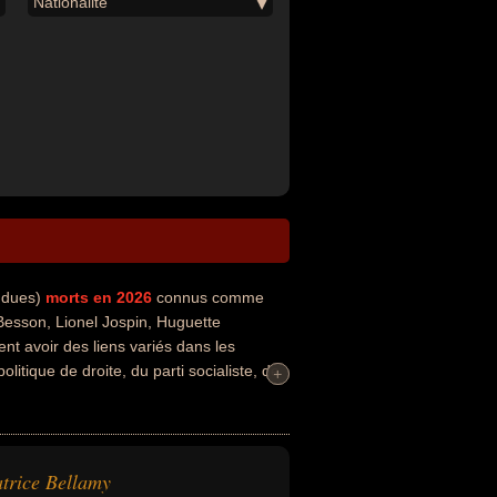
Nationalité
ondues)
morts en 2026
connus comme
 Besson, Lionel Jospin, Huguette
nt avoir des liens variés dans les
olitique de droite, du parti socialiste, de
+
+
la corruption, de la justice ou de la
que, maire, ministre, ministre de la
e, conseiller général, conseiller régional,
nistre d'État, ministre de l'éducation,
trice Bellamy
ique, éditeur, enseignant, homme d'affaire,