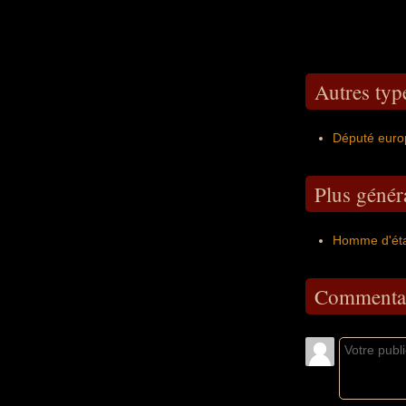
Autres typ
Député euro
Plus génér
Homme d'éta
Commentai