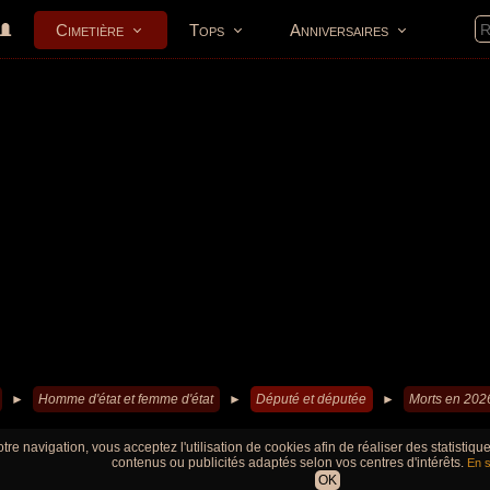
Cimetière
Tops
Anniversaires
►
Homme d'état et femme d'état
►
Député et députée
►
Morts en 202
tre navigation, vous acceptez l'utilisation de cookies afin de réaliser des statistiq
contenus ou publicités adaptés selon vos centres d'intérêts.
En s
OK