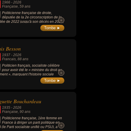
1966
-
2026
nt de fonds, député européen, hors-la-loi,
Française
, 59 ans
rs morts, ils peuvent avoir été francais,
Politicienne française de droite,
députée de la 2e circonscription de la
+
+
ée de 2022 jusqu'à son décès en 2026,
 ancrée localement, elle a marqué la vie
Tombe ►
tique et associative de La Roche-sur-Yon
 occupant les fonctions de conseillère
cipale et départementale, son
gement de longue date dans la lutte
is Besson
re le cancer, étant notamment à l'origine
 La Joséphine », une course solidaire
1937
-
2026
% féminine devenue un événement
Francais
, 88 ans
ntournable dans la région.
Politicien français, socialiste célèbre
pour avoir été le « ministre du droit au
+
+
ment », marquant l'histoire sociale
çaise avec la loi Besson de 1990 (texte
Tombe ►
latif qui a instauré le principe
amental que le droit à un logement
nt est un devoir de solidarité pour
semble de la nation), l'un des grands
uette Bouchardeau
itectes de la loi SRU de 2000 (qui oblige
communes urbaines à disposer d'un
1935
-
2026
a minimal de 20 % de logements
Française
, 90 ans
aux).
Politicienne française, 1ère femme en
France à diriger un parti politique en
+
+
 (le Parti socialiste unifié ou PSU), a