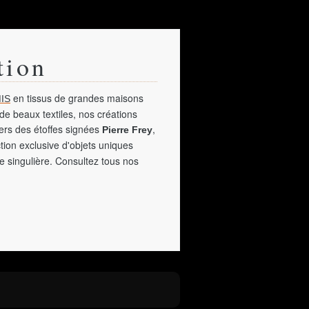
tion
en tissus de grandes maisons
IS
de beaux textiles, nos créations
vers des étoffes signées
,
Pierre Frey
tion exclusive d'objets uniques
e singulière. Consultez tous nos