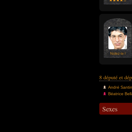
Notez-le !
8 député et dé
André Santin
Béatrice Bel
Sexes