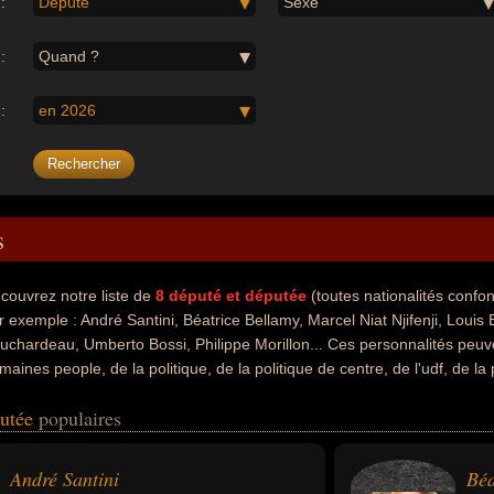
:
Député
Sexe
:
Quand ?
:
en 2026
s
couvrez notre liste de
8
député et députée
(toutes nationalités conf
r exemple : André Santini, Béatrice Bellamy, Marcel Niat Njifenji, Louis
uchardeau, Umberto Bossi, Philippe Morillon... Ces personnalités peuve
maines people, de la politique, de la politique de centre, de l'udf, de la p
uche, de l'art, de la littérature, de l'enseignement, de la philosophie, de 
putée
populaires
rités peuvent également avoir été centriste, homme d'état, homme politi
r municipal, ingénieur, président du Sénat, sénateur, vice-premier ministr
il général, socialiste, artiste, auteur d'ouvrages politiques, écrivain, mi
André Santini
Béa
président d'un parti politique, biographe, candidat à une élection polit