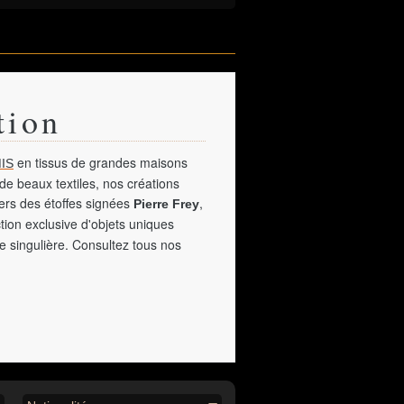
tion
en tissus de grandes maisons
IS
de beaux textiles, nos créations
vers des étoffes signées
,
Pierre Frey
tion exclusive d'objets uniques
e singulière. Consultez tous nos