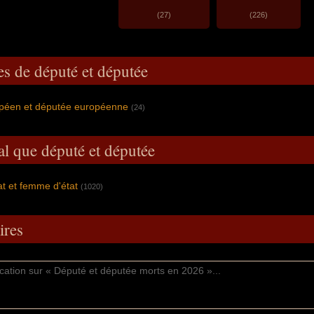
(27)
(226)
es de député et députée
péen et députée européenne
(24)
al que député et députée
t et femme d'état
(1020)
res