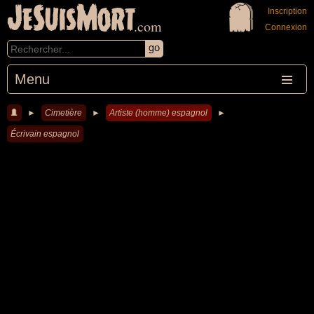
JeSuisMort
Inscription
.com
Connexion
Menu
►
Cimetière
►
Artiste (homme) espagnol
►
Écrivain espagnol