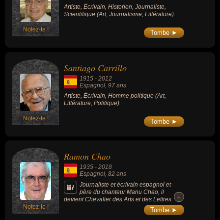
Artiste, Écrivain, Historien, Journaliste,
Scientifique (Art, Journalisme, Littérature).
Notez-le !
Tombe ►
Santiago Carrillo
1915
-
2012
Espagnol
, 97 ans
Artiste, Écrivain, Homme politique (Art,
Littérature, Politique).
Notez-le !
Tombe ►
Ramon Chao
1935
-
2018
Espagnol
, 82 ans
Journaliste et écrivain espagnol et
père du chanteur Manu Chao, il
+
+
devient Chevalier des Arts et des Lettres
Notez-le !
(1991) et Officier des Arts et des Lettres‎
Tombe ►
(2001).