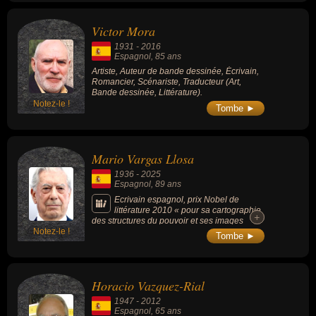
Victor Mora
1931
-
2016
Espagnol
, 85 ans
Artiste, Auteur de bande dessinée, Écrivain,
Romancier, Scénariste, Traducteur (Art,
Bande dessinée, Littérature).
Notez-le !
Tombe ►
Mario Vargas Llosa
1936
-
2025
Espagnol
, 89 ans
Ecrivain espagnol, prix Nobel de
littérature 2010 « pour sa cartographie
+
+
des structures du pouvoir et ses images
Notez-le !
aiguisées de la résistance de l'individu, de
Tombe ►
sa révolte et de son échec ».
Horacio Vazquez-Rial
1947
-
2012
Espagnol
, 65 ans