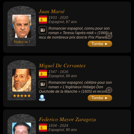
Juan Marsé
1933
-
2020
Espagnol
, 87 ans
Romancier espagnol, connu pour son
roman « Teresa l'après-midi » (1966), a
+
+
reçu de nombreux prix dont le Prix Planeta
Notez-le !
en 1978 pour « La Fille à la culotte d'or » et
Tombe ►
le Prix Cervantes en 2008.
Miguel De Cervantes
1547
-
1616
Espagnol
, 68 ans
Romancier espagnol, célèbre pour son
roman « L’Ingénieux Hidalgo Don
+
+
Quichotte de la Manche » (1605) et reconnu
comme le premier roman moderne. Sa
Tombe ►
parodie grandiose des romans de chevalerie
et la création des personnages mythiques de
Don Quichotte, Sancho Panza et Dulcinée,
ont fait de Cervantes la plus grande figure de
Federico Mayor Zaragoza
la littérature espagnole.
1934
-
2024
Espagnol
, 90 ans