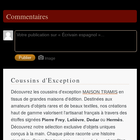
Commentaires
Image
Coussins d'Exception
Découvrez les coussins d'exception
en
MAISON TRAMIS
tissus de grandes maisons d'édition. Destinées aux
amateurs d'objets rares et de beaux textiles, nos créations
haut de gamme valorisent l'artisanat français à travers des
étoffes signées
,
,
ou
.
Pierre Frey
Lelièvre
Dedar
Hermès
Découvrez notre sélection exclusive d'objets uniques
conçus à la main. Chaque pièce raconte une histoire