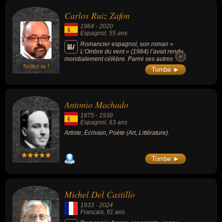
diplomate, directeur, enseignant, homme d'affaire, homme d'état,
Carlos Ruiz Zafon
homme politique, militant, ministre, ministre de l'éducation ou
1964
-
2020
photographe. En ce qui concerne leurs nationalités au moment de
Espagnol
, 55 ans
leurs morts, ils peuvent avoir été francais par exemple.
Romancier espagnol, son roman «
L’Ombre du vent » (1984) l’avait rendu
+
+
mondialement célèbre. Parmi ses autres
Notez-le !
romans connus : « Le Jeu de l'ange » (2009),
Tombe ►
« Le Prisonnier du ciel » (2012), « Marina »
(2011) ou « Cycle de la brume » (3 romans
de 1993 à 1995).
Antonio Machado
1875
-
1939
Espagnol
, 63 ans
Artiste, Écrivain, Poète (Art, Littérature).
Tombe ►
Michel Del Castillo
1933
-
2024
Francais
, 91 ans