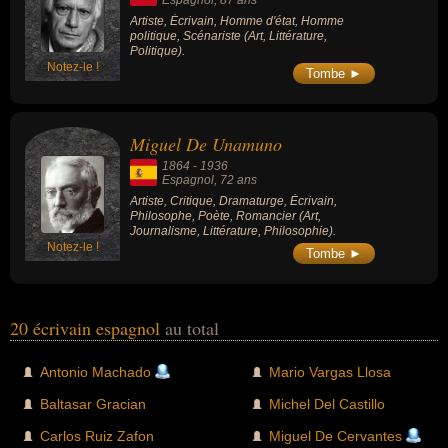
Artiste, Écrivain, Homme d'état, Homme
politique, Scénariste (Art, Littérature,
Politique).
Notez-le !
Tombe ►
Miguel De Unamuno
1864
-
1936
Espagnol
, 72 ans
Artiste, Critique, Dramaturge, Écrivain,
Philosophe, Poète, Romancier (Art,
Journalisme, Littérature, Philosophie).
Notez-le !
Tombe ►
20 écrivain espagnol
au total
Antonio Machado
Mario Vargas Llosa
Baltasar Gracian
Michel Del Castillo
Carlos Ruiz Zafon
Miguel De Cervantes