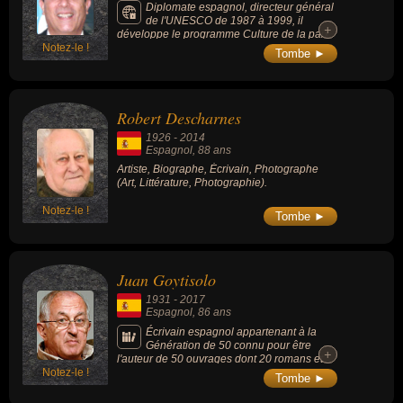
Diplomate espagnol, directeur général
de l'UNESCO de 1987 à 1999, il
+
+
développe le programme Culture de la paix
Notez-le !
et obtient que l'assemblée générale des
Tombe ►
Nations Unies déclare l'an 2000 « Année
internationale pour la Culture de paix » et de
2001-2010 « Décennie internationale de la
promotion d'une culture de la non-violence et
Robert Descharnes
de la paix au profit des enfants du monde ».
1926
-
2014
Espagnol
, 88 ans
Artiste, Biographe, Écrivain, Photographe
(Art, Littérature, Photographie).
Notez-le !
Tombe ►
Juan Goytisolo
1931
-
2017
Espagnol
, 86 ans
Écrivain espagnol appartenant à la
Génération de 50 connu pour être
+
+
l'auteur de 50 ouvrages dont 20 romans et
Notez-le !
avoir reçu le prix Cervantes en 2015 (la plus
Tombe ►
haute récompense littéraire espagnole).