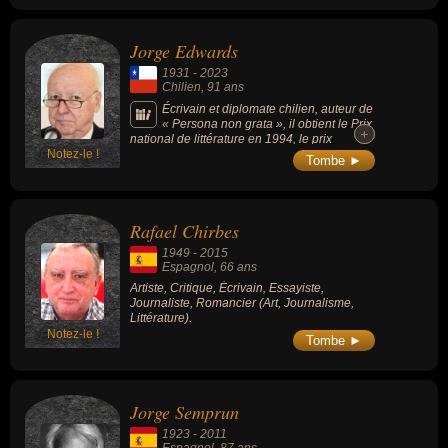
Jorge Edwards
1931
-
2023
Chilien
, 91 ans
Écrivain et diplomate chilien, auteur de
« Persona non grata », il obtient le Prix
+
+
national de littérature en 1994, le prix
Notez-le !
Cervantes pour l’ensemble de son œuvre en
Tombe ►
1999 et avait servi la diplomatie chilienne
avant le coup d’Etat d’Augusto Pinochet.
Rafael Chirbes
1949
-
2015
Espagnol
, 66 ans
Artiste, Critique, Écrivain, Essayiste,
Journaliste, Romancier (Art, Journalisme,
Littérature).
Notez-le !
Tombe ►
Jorge Semprun
1923
-
2011
Espagnol
, 87 ans