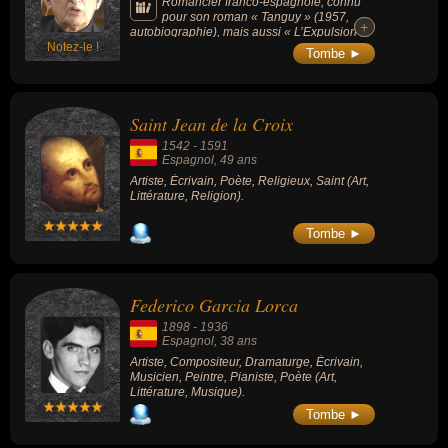
Romancier franco-espagnole, connu
pour son roman « Tanguy » (1957,
+
+
autobiographie), mais aussi « L’Expulsion »
Notez-le !
(2018), « Le Vent de la nuit » (1972), « La
Tombe ►
Nuit du décret » (1981), « Le crime des pères
» (1993), « Colette , une certaine France »
(1999) et son « Dictionnaire amoureux de
l’Espagne » (2005).
Saint Jean de la Croix
1542
-
1591
Espagnol
, 49 ans
Artiste, Écrivain, Poète, Religieux, Saint (Art,
Littérature, Religion).
Tombe ►
Federico Garcia Lorca
1898
-
1936
Espagnol
, 38 ans
Artiste, Compositeur, Dramaturge, Écrivain,
Musicien, Peintre, Pianiste, Poète (Art,
Littérature, Musique).
Tombe ►