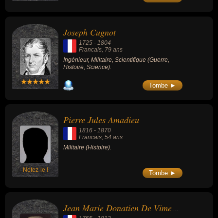
Joseph Cugnot
1725
-
1804
Francais
, 79 ans
Ingénieur, Militaire, Scientifique (Guerre,
Histoire, Science).
Tombe ►
Pierre Jules Amadieu
1816
-
1870
Francais
, 54 ans
Militaire (Histoire).
Notez-le !
Tombe ►
Jean Marie Donatien De Vimeur de Rochambeau