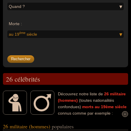
Quand ?
Morte :
ème
au 19
siècle
26 célébrités
Découvrez notre liste de
26
militaire
(hommes)
(toutes nationalités
confondues)
morts au 19ème siècle
connus comme par exemple :
+
+
Giuseppe Garibaldi, Davy Crockett, Napoléon Bonaparte, Patrice
26 militaire (hommes)
populaires
de Mac Mahon, Pascal Paoli, Charles-François Dumouriez, Claude