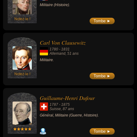
Militaire (Histoire).
Notez-le !
Tombe ►
Carl Von Clausewitz
1780
-
1831
Allemand
, 51 ans
Militaire.
Notez-le !
Tombe ►
Guillaume-Henri Dufour
1787
-
1875
Suisse
, 87 ans
Général, Militaire (Guerre, Histoire).
Tombe ►