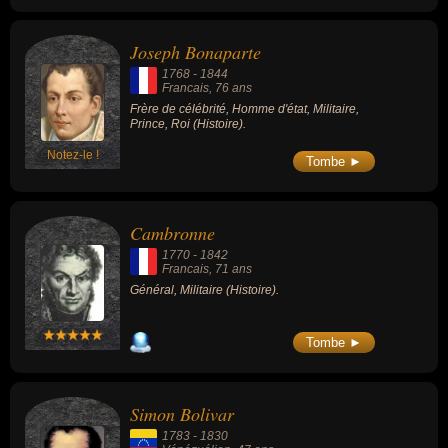
Joseph Bonaparte
1768
-
1844
Francais
, 76 ans
Frère de célébrité, Homme d'état, Militaire,
Prince, Roi (Histoire).
Notez-le !
Tombe ►
Cambronne
1770
-
1842
Francais
, 71 ans
Général, Militaire (Histoire).
Tombe ►
Simon Bolivar
1783
-
1830