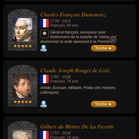
Charles-François Dumouriez
1739
-
1823
Francais
, 84 ans
Général français, vainqueur avec
Kellermann de la bataille de Valmy, qui
+
+
devient par la suite opposant à la Première
République française.
Tombe ►
Claude Joseph Rouget de Lisle
1760
-
1836
Francais
, 76 ans
Artiste, Écrivain, Militaire, Poète (Art, Histoire,
Littérature).
Tombe ►
Gilbert du Motier De La Fayette
1757
-
1834
Francais
, 76 ans