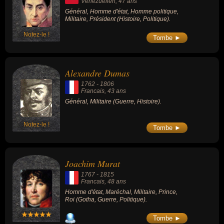
Vénézuélien
, 47 ans
Général, Homme d'état, Homme politique,
Militaire, Président (Histoire, Politique).
Notez-le !
Tombe ►
Alexandre Dumas
1762
-
1806
Francais
, 43 ans
Général, Militaire (Guerre, Histoire).
Notez-le !
Tombe ►
Joachim Murat
1767
-
1815
Francais
, 48 ans
Homme d'état, Maréchal, Militaire, Prince,
Roi (Gotha, Guerre, Politique).
Tombe ►