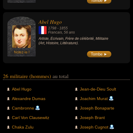
Tombe ►
par Napoléon Ier en 1804, est surnommé par
l'Empereur le « Brave des braves ».
Abel Hugo
1798
-
1855
Francais
, 56 ans
Artiste, Écrivain, Frère de célébrité, Militaire
(Art, Histoire, Littérature).
Notez-le !
Tombe ►
26 militaire (hommes)
au total
Abel Hugo
Jean-de-Dieu Soult
Alexandre Dumas
Joachim Murat
Cambronne
Joseph Bonaparte
Carl Von Clausewitz
Joseph Brant
Chaka Zulu
Joseph Cugnot