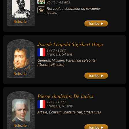
Zoulou
, 41 ans
Roi zoulou, fondateur du royaume
zoulou.
Notez-le !
Tombe ►
Joseph Léopold Sigisbert Hugo
1773
-
1828
Francais
, 54 ans
Général, Militaire, Parent de célébrité
(Guerre, Histoire).
Notez-le !
Tombe ►
Pierre choderlos De laclos
1741
-
1803
Francais
, 61 ans
Artiste, Écrivain, Militaire (Art, Littérature).
Notez-le !
Tombe ►