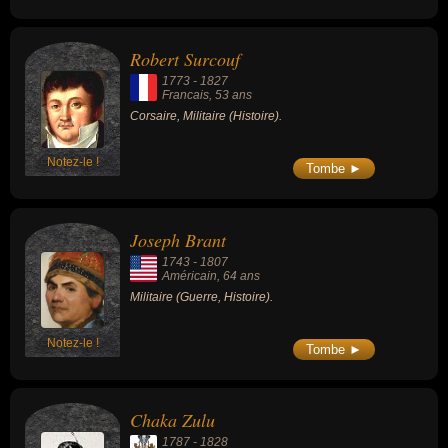
Robert Surcouf
1773
-
1827
Francais
, 53 ans
Corsaire, Militaire (Histoire).
Notez-le !
Tombe ►
Joseph Brant
1743
-
1807
Américain
, 64 ans
Militaire (Guerre, Histoire).
Notez-le !
Tombe ►
Chaka Zulu
1787
-
1828