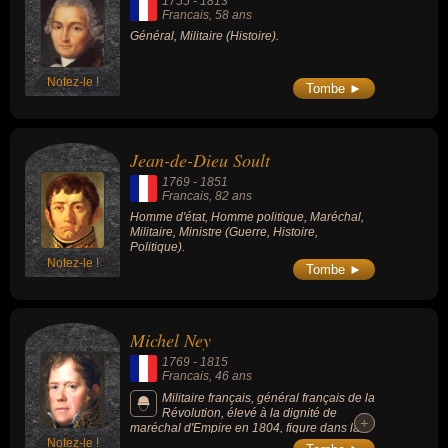
1755
-
1813
Francais
, 58 ans
Général, Militaire (Histoire).
Notez-le !
Tombe ►
Jean-de-Dieu Soult
1769
-
1851
Francais
, 82 ans
Homme d'état, Homme politique, Maréchal,
Militaire, Ministre (Guerre, Histoire,
Politique).
Notez-le !
Tombe ►
Michel Ney
1769
-
1815
Francais
, 46 ans
Militaire français, général français de la
Révolution, élevé à la dignité de
+
+
maréchal d'Empire en 1804, figure dans la
Notez-le !
première promotion des maréchaux nommés