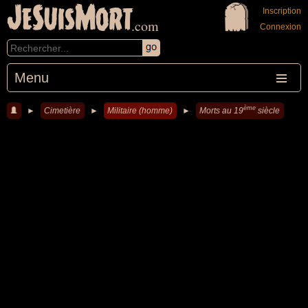
JeSuisMort
Inscription
.com
Connexion
Menu
ème
►
Cimetière
►
Militaire (homme)
►
Morts au 19
siècle