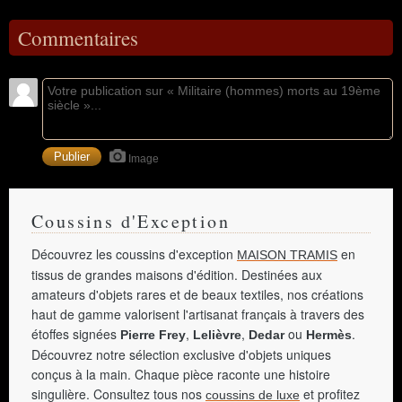
Commentaires
Image
Coussins d'Exception
Découvrez les coussins d'exception
en
MAISON TRAMIS
tissus de grandes maisons d'édition. Destinées aux
amateurs d'objets rares et de beaux textiles, nos créations
haut de gamme valorisent l'artisanat français à travers des
étoffes signées
,
,
ou
.
Pierre Frey
Lelièvre
Dedar
Hermès
Découvrez notre sélection exclusive d'objets uniques
conçus à la main. Chaque pièce raconte une histoire
singulière. Consultez tous nos
et profitez
coussins de luxe