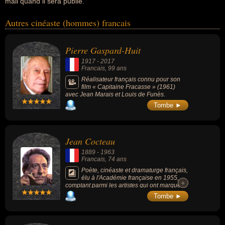
mail quand il sera publié.
Autres cinéaste (hommes) francais
Pierre Gaspard-Huit
1917
-
2017
Francais
, 99 ans
Réalisateur français connu pour son
film « Capitaine Fracasse » (1961)
avec Jean Marais et Louis de Funès.
Tombe ►
Jean Cocteau
1889
-
1963
Francais
, 74 ans
Poète, cinéaste et dramaturge français,
élu à l'Académie française en 1955,
+
+
comptant parmi les artistes qui ont marqué le
XXe siècle, il a côtoyé la plupart de ceux qui
Tombe ►
ont animé la vie artistique de son époque. Il
a été l'imprésario de son temps, le lanceur
de modes, le bon génie d'innombrables
artistes. En dépit de ses œuvres littéraires et