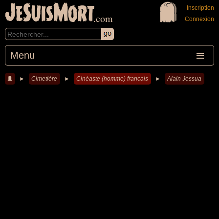
JeSuisMort
Inscription
.com
Connexion
Menu
►
Cimetière
►
Cinéaste (homme) francais
►
Alain Jessua