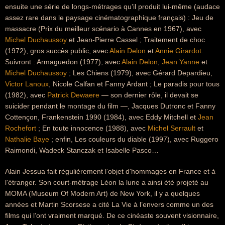
ensuite une série de longs-métrages qu’il produit lui-même (audace
assez rare dans le paysage cinématographique français) : Jeu de
massacre (Prix du meilleur scénario à Cannes en 1967), avec
Michel Duchaussoy
et Jean-Pierre Cassel ; Traitement de choc
(1972), gros succès public, avec
Alain Delon
et
Annie Girardot
.
Suivront : Armaguedon (1977), avec
Alain Delon
,
Jean Yanne
et
Michel Duchaussoy
; Les Chiens (1979), avec Gérard Depardieu,
Victor Lanoux
, Nicole Calfan et Fanny Ardant ; Le paradis pour tous
(1982), avec
Patrick Dewaere
— son dernier rôle, il devait se
suicider pendant le montage du film —, Jacques Dutronc et Fanny
Cottençon, Frankenstein 1990 (1984), avec Eddy Mitchell et
Jean
Rochefort
; En toute innocence (1988), avec
Michel Serrault
et
Nathalie Baye
; enfin, Les couleurs du diable (1997), avec Ruggero
Raimondi, Wadeck Stanczak et Isabelle Pasco…
Alain Jessua fait régulièrement l’objet d'hommages en France et à
l'étranger. Son court-métrage Léon la lune a ainsi été projeté au
MOMA (Museum Of Modern Art) de New York, il y a quelques
années et Martin Scorsese a cité La Vie à l’envers comme un des
films qui l’ont vraiment marqué. De ce cinéaste souvent visionnaire,