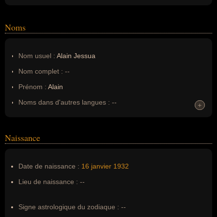
Noms
Nom usuel :
Alain Jessua
Nom complet :
--
Prénom :
Alain
Noms dans d'autres langues :
--
+
+
Homonymes :
0
(aucun)
Naissance
Nom de famille :
Jessua
Pseudonyme :
--
Date de naissance :
16 janvier
1932
Surnom :
--
Lieu de naissance :
--
Erreurs d'écriture :
--
Signe astrologique du zodiaque :
--