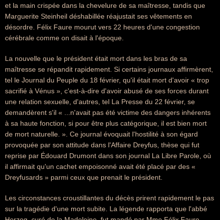
et la main crispée dans la chevelure de sa maîtresse, tandis que
Marguerite Steinheil déshabillée réajustait ses vêtements en
désordre. Félix Faure mourut vers 22 heures d'une congestion
cérébrale comme on disait à l'époque.
La nouvelle que le président était mort dans les bras de sa
maîtresse se répandit rapidement. Si certains journaux affirmèrent,
tel le Journal du Peuple du 18 février, qu'il était mort d'avoir « trop
sacrifié à Vénus », c'est-à-dire d'avoir abusé de ses forces durant
une relation sexuelle, d'autres, tel La Presse du 22 février, se
demandèrent s'il « ...n'avait pas été victime des dangers inhérents
à sa haute fonction, si pour être plus catégorique, il est bien mort
de mort naturelle. ». Ce journal évoquait l'hostilité à son égard
provoquée par son attitude dans l'Affaire Dreyfus, thèse qui fut
reprise par Édouard Drumont dans son journal La Libre Parole, où
il affirmait qu'un cachet empoisonné avait été placé par des «
Dreyfusards » parmi ceux que prenait le président.
Les circonstances croustillantes du décès prirent rapidement le pas
sur la tragédie d'une mort subite. La légende rapporta que l'abbé
Herzog, curé de la Madeleine, fut mandé par Mme Félix Faure