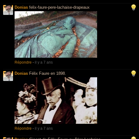
Donias
felix-faure-pere-lachaise-drapeaux
Répondre
-
il y a 7 ans
Donias
Félix Faure en 1898.
Répondre
-
il y a 7 ans