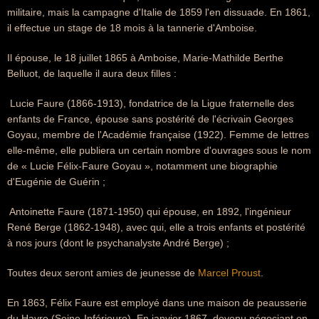
militaire, mais la campagne d'Italie de 1859 l'en dissuade. En 1861,
il effectue un stage de 18 mois à la tannerie d'Amboise.
Il épouse, le 18 juillet 1865 à Amboise, Marie-Mathilde Berthe
Belluot, de laquelle il aura deux filles :
 Lucie Faure (1866-1913), fondatrice de la Ligue fraternelle des
enfants de France, épouse sans postérité de l'écrivain Georges
Goyau, membre de l'Académie française (1922). Femme de lettres
elle-même, elle publiera un certain nombre d'ouvrages sous le nom
de « Lucie Félix-Faure Goyau », notamment une biographie
d'Eugénie de Guérin ;
 Antoinette Faure (1871-1950) qui épouse, en 1892, l'ingénieur
René Berge (1862-1948), avec qui, elle a trois enfants et postérité
à nos jours (dont le psychanalyste André Berge) ;
Toutes deux seront amies de jeunesse de
Marcel Proust
.
En 1863, Félix Faure est employé dans une maison de peausserie
du Havre (Seine-Inférieure). En janvier 1867, devenu négociant en