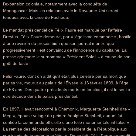
l'expansion coloniale, notamment avec la conquête de
Madagascar. Mais les relations avec le Royaume-Uni seront
tendues avec la crise de Fachoda.
Le mandat présidentiel de Félix Faure est marqué par l'affaire
Dreyfus. Félix Faure demeure, par « légalisme commode », hostile
à une révision du procès bien que son journal montre que
progressivement il est convaincu de l'innocence du capitaine. La
presse grinçante le surnomme « Président Soleil » à cause de son
goût du faste.
Félix Faure, dont on a dit qu'il était plus célèbre par sa mort que
par sa vie, mourut au palais de l'Élysée le 16 février 1899, à l'âge
de 58 ans. Des quatre présidents morts en fonction, il est le seul à
être décédé dans le palais présidentiel.
En 1897, il avait rencontré à Chamonix, Marguerite Steinheil dite «
Meg », épouse volage du peintre Adolphe Steinheil, auquel fut
confiée la commande officielle d'une toile monumentale intitulée «
La remise des décorations par le président de la République aux
survivants de la redoute brûlée. ». De ce fait, Félix Faure se rendit