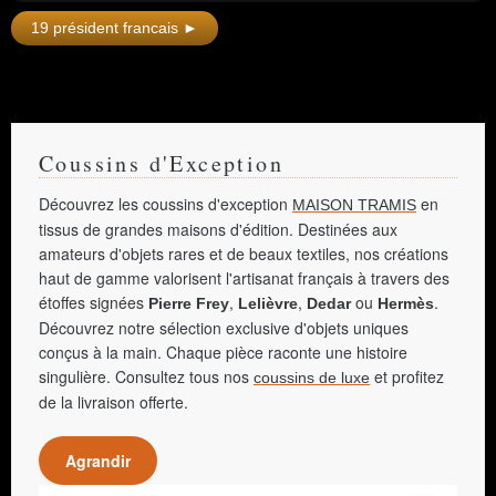
pour un mouvement populaire (UMP), en
président (1958-1959). En 1958, sous son
2002. Retiré de la vie politique, il siège
19 président francais ►
impulsion le territoire français de l'Oubangui-
jusqu’en 2011 au Conseil constitutionnel,
Chari est transformé en un État baptisé «
dont il est membre de droit en tant qu'ancien
République centrafricaine », qu'il dote d'un
président de la République.
drapeau, d'une devise et d'un hymne conçus
originellement pour l'Afrique-Équatoriale
française (AEF).
Coussins d'Exception
Découvrez les coussins d'exception
en
MAISON TRAMIS
tissus de grandes maisons d'édition. Destinées aux
amateurs d'objets rares et de beaux textiles, nos créations
haut de gamme valorisent l'artisanat français à travers des
étoffes signées
,
,
ou
.
Pierre Frey
Lelièvre
Dedar
Hermès
Découvrez notre sélection exclusive d'objets uniques
conçus à la main. Chaque pièce raconte une histoire
singulière. Consultez tous nos
et profitez
coussins de luxe
de la livraison offerte.
Agrandir