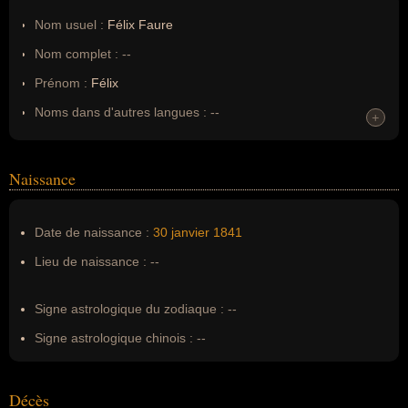
Nom usuel :
Félix Faure
Nom complet :
--
Prénom :
Félix
Noms dans d'autres langues :
--
+
Homonymes :
0
(aucun)
Naissance
Nom de famille :
Faure
Pseudonyme :
--
Date de naissance :
30 janvier
1841
Surnom :
--
Lieu de naissance :
--
Erreurs d'écriture :
--
Signe astrologique du zodiaque :
--
Signe astrologique chinois :
--
Décès