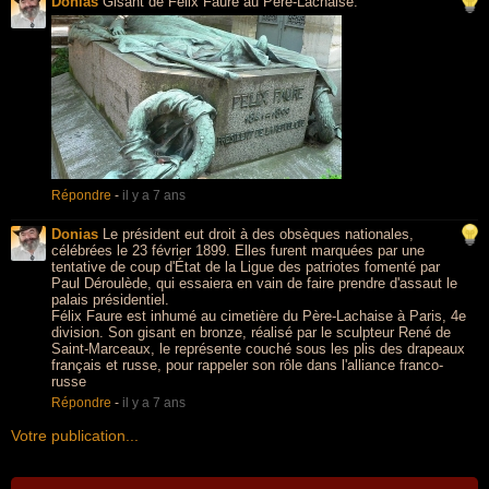
Donias
Gisant de Félix Faure au Père-Lachaise.
Répondre
-
il y a 7 ans
Donias
Le président eut droit à des obsèques nationales,
célébrées le 23 février 1899. Elles furent marquées par une
tentative de coup d'État de la Ligue des patriotes fomenté par
Paul Déroulède, qui essaiera en vain de faire prendre d'assaut le
palais présidentiel.
Félix Faure est inhumé au cimetière du Père-Lachaise à Paris, 4e
division. Son gisant en bronze, réalisé par le sculpteur René de
Saint-Marceaux, le représente couché sous les plis des drapeaux
français et russe, pour rappeler son rôle dans l'alliance franco-
russe
Répondre
-
il y a 7 ans
Votre publication...