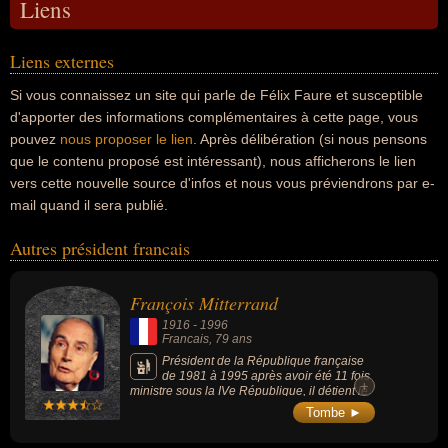
Liens
Liens externes
Si vous connaissez un site qui parle de Félix Faure et susceptible
d'apporter des informations complémentaires à cette page, vous
pouvez
nous proposer le lien
. Après délibération (si nous pensons
que le contenu proposé est intéressant), nous afficherons le lien
vers cette nouvelle source d'infos et nous vous préviendrons par e-
mail quand il sera publié.
Autres président francais
François Mitterrand
1916
-
1996
Francais
, 79 ans
Président de la République française
de 1981 à 1995 après avoir été 11 fois
+
ministre sous la IVe République, il détient le
record de longévité à la présidence de la
Tombe ►
République française en effectuant 2
septennats complets. Il est le premier