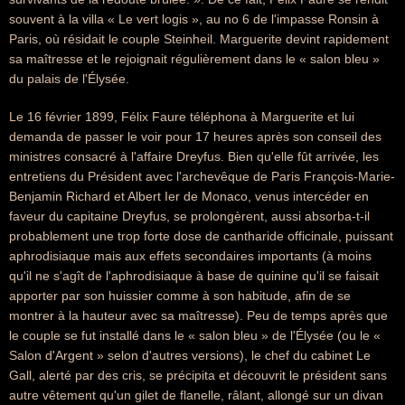
souvent à la villa « Le vert logis », au no 6 de l'impasse Ronsin à
Paris, où résidait le couple Steinheil. Marguerite devint rapidement
sa maîtresse et le rejoignait régulièrement dans le « salon bleu »
du palais de l'Élysée.
Le 16 février 1899, Félix Faure téléphona à Marguerite et lui
demanda de passer le voir pour 17 heures après son conseil des
ministres consacré à l'affaire Dreyfus. Bien qu'elle fût arrivée, les
entretiens du Président avec l'archevêque de Paris François-Marie-
Benjamin Richard et Albert Ier de Monaco, venus intercéder en
faveur du capitaine Dreyfus, se prolongèrent, aussi absorba-t-il
probablement une trop forte dose de cantharide officinale, puissant
aphrodisiaque mais aux effets secondaires importants (à moins
qu'il ne s'agît de l'aphrodisiaque à base de quinine qu'il se faisait
apporter par son huissier comme à son habitude, afin de se
montrer à la hauteur avec sa maîtresse). Peu de temps après que
le couple se fut installé dans le « salon bleu » de l'Élysée (ou le «
Salon d'Argent » selon d'autres versions), le chef du cabinet Le
Gall, alerté par des cris, se précipita et découvrit le président sans
autre vêtement qu'un gilet de flanelle, râlant, allongé sur un divan