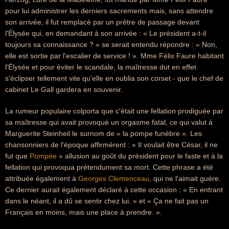
pour lui administrer les derniers sacrements mais, sans attendre
son arrivée, il fut remplacé par un prêtre de passage devant
l'Élysée qui, en demandant à son arrivée : « Le président a-t-il
toujours sa connaissance ? » se serait entendu répondre : « Non,
elle est sortie par l'escalier de service ! ». Mme Félix Faure habitant
l'Élysée et pour éviter le scandale, la maîtresse dut en effet
s'éclipser tellement vite qu'elle en oublia son corset - que le chef de
cabinet Le Gall gardera en souvenir.
La rumeur populaire colporta que c'était une fellation prodiguée par
sa maîtresse qui avait provoqué un orgasme fatal, ce qui valut à
Marguerite Steinheil le surnom de « la pompe funèbre ». Les
chansonniers de l'époque affirmèrent : « Il voulait être César, il ne
fut que
Pompée
» allusion au goût du président pour le faste et à la
fellation qui provoqua prétendument sa mort. Cette phrase a été
attribuée également à
Georges Clemenceau
, qui ne l'aimait guère.
Ce dernier aurait également déclaré à cette occasion : « En entrant
dans le néant, il a dû se sentir chez lui. » et « Ça ne fait pas un
Français en moins, mais une place à prendre. ».