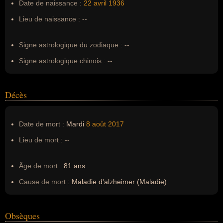
Date de naissance :
22 avril
1936
Surnom :
--
Lieu de naissance :
--
Erreurs d'écriture :
Glen Travis Campbell
Signe astrologique du zodiaque :
--
Signe astrologique chinois :
--
Décès
Date de mort :
Mardi
8 août
2017
Lieu de mort :
--
Âge de mort :
81 ans
Cause de mort :
Maladie d'alzheimer (Maladie)
Obsèques