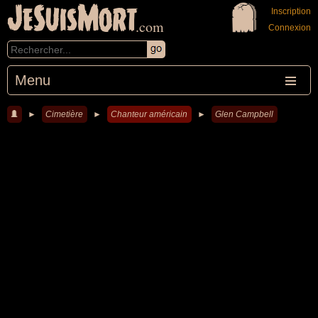
JeSuisMort
Inscription
.com
Connexion
Menu
►
Cimetière
►
Chanteur américain
►
Glen Campbell