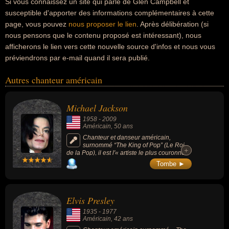
Si vous connaissez un site qui parle de Glen Campbell et
susceptible d'apporter des informations complémentaires à cette
page, vous pouvez
nous proposer le lien
. Après délibération (si
nous pensons que le contenu proposé est intéressant), nous
afficherons le lien vers cette nouvelle source d'infos et nous vous
préviendrons par e-mail quand il sera publié.
Autres chanteur américain
Michael Jackson
1958
-
2009
Américain
, 50 ans
Chanteur et danseur américain,
surnommé “The King of Pop” (Le Roi
+
+
de la Pop), il est l'« artiste le plus couronné
de succès de tous les temps » (Livre
Tombe ►
Guinness des records) et la figure majeure
de la musique pop des années 1980. Sept
de ses albums solo parus de son vivant
figurent parmi les albums les plus vendus au
Elvis Presley
monde : Off the Wall (1979), Thriller (1982),
Bad (1987), Dangerous (1991), HIStory
1935
-
1977
(1995), Blood on the Dance Floor (1997) et
Américain
, 42 ans
Invincible (2001). Il conçoit des clips