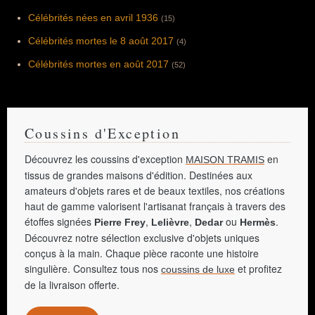
et de ses techniques d’enregistrement
originales en studio et de ses improvisations
Célébrités nées en avril 1936
(15)
sortant des sentiers battus. Son décès,
survenant après celui de Brian Jones et
Célébrités mortes le 8 août 2017
(4)
précédant ceux de Janis Joplin et Jim
Morrison participe au mythe fondateur du
Célébrités mortes en août 2017
(52)
Club des 27.
Coussins d'Exception
Découvrez les coussins d'exception
en
MAISON TRAMIS
tissus de grandes maisons d'édition. Destinées aux
amateurs d'objets rares et de beaux textiles, nos créations
haut de gamme valorisent l'artisanat français à travers des
étoffes signées
,
,
ou
.
Pierre Frey
Lelièvre
Dedar
Hermès
Découvrez notre sélection exclusive d'objets uniques
conçus à la main. Chaque pièce raconte une histoire
singulière. Consultez tous nos
et profitez
coussins de luxe
de la livraison offerte.