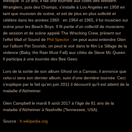
Mexique. À 18 ans, il fait une tournée aux côtés des Western
Wranglers, puis des Champs, s'installe à Los Angeles en 1958 en
tant que musicien de scène, et est de plus en plus sollicité et
célèbre dans les années 1960 : en 1964 et 1965, il fut musicien sur
scène pour les Beach Boys. Il fit partie d'un collectif de musiciens
de session et de scène appelé The Wrecking Crew, présent sur
l'effet Wall of Sound de
Phil Spector
; on peut aussi entendre Glen
sur l'album Pet Sounds, on peut le voir dans le film Le Sillage de la
violence (Baby, the Rain Must Fall) aux côtés de Steve Mc Queen.
Il participa à une tournée des Bee Gees.
Lors de la sortie de son album Ghost on a Canvas, il annonce que
celui-ci sera son dernier album, suivi d'une dernière tournée. Ceci
s'explique par le fait qu'en juin 2011 il découvrit qu'il est atteint de la
maladie d'Alzheimer.
Glen Campbell le mardi 8 août 2017 à l'âge de 81 ans de la
maladie d'Alzheimer à Nashville (Tennessee, USA).
Source :
fr.wikipedia.org