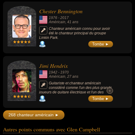
le grunge).
Chester Bennington
1976
-
2017
Américain
, 41 ans
Chanteur américain connu pour avoir
été le chanteur principal du groupe
Linkin Park.
Tombe ►
Jimi Hendrix
1942
-
1970
Américain
, 27 ans
Guitariste et chanteur américain
considéré comme l'un des plus grands
+
+
joueurs de guitare électrique et l'un des
musiciens les plus importants du XXe siècle
Tombe ►
dont l'influence dépasse largement le cadre
de la musique rock (la plupart des styles
musicaux qui se développèrent dans les
268 chanteur américain ►
années 1970 reprirent certains éléments de
sa musique). Il fut un des artistes les plus
novateurs de la musique populaire de son
Autres points communs avec Glen Campbell
siècle, notamment en raison de son
approche révolutionnaire de son instrument