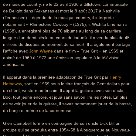
de musique country, né le 22 avril 1936 à Billstown, communauté
de Delight dans l'Arkansas et mort le 8 août 2017 à Nashville
(Tennessee). Légende de la musique country, il interprète
notamment « Rhinestone Cowboy » (1975), « Wichita Lineman »
(1968), a enregistré plus de 70 albums au long de sa carrière
longue d'un demi-siècle au cours de laquelle il a vendu plus de 45
millions de disques au moment de sa mort. Il a également partagé
l'affiche avec
John Wayne
dans le film « True Grit » en 1969 et
animé de 1969 à 1972 une émission populaire à la télévision
américaine.
Il apparut dans la première adaptation de True Grit par
Henry
Hathaway
, sorti en 1969 sous le titre français de Cent dollars pour
un shérif, western américain. Il apprit la guitare avec son oncle,
Boo, tout jeune encore, et joua sans savoir lire les notes. En plus
de savoir jouer de la guitare, il savait notamment jouer de la basse,
du banjo et même de la cornemuse.
Glen Campbell forme en compagnie de son oncle Dick Bill un
groupe qui se produira entre 1954-58 à Albuquerque au Nouveau-