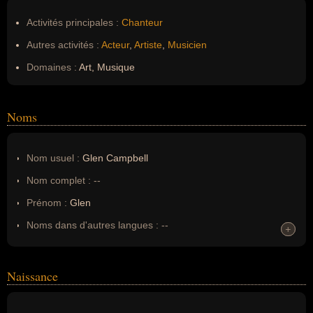
Activités principales :
Chanteur
Autres activités :
Acteur
,
Artiste
,
Musicien
Domaines :
Art, Musique
Noms
Nom usuel :
Glen Campbell
Nom complet :
--
Prénom :
Glen
Noms dans d'autres langues :
--
+
+
Homonymes :
0
(aucun)
Naissance
Nom de famille :
Campbell
Pseudonyme :
--