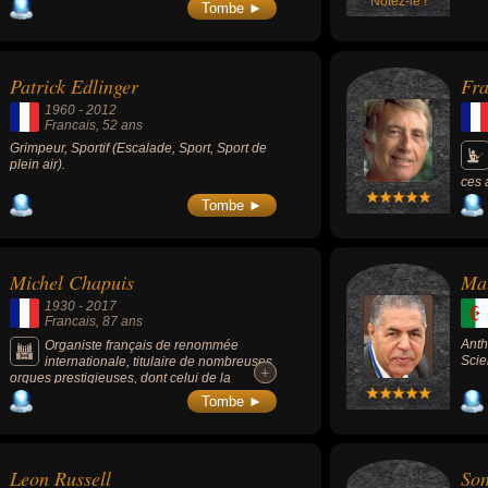
(1975-1976).
Notez-le !
Tombe ►
Patrick Edlinger
Fra
1960
-
2012
Francais
, 52 ans
Grimpeur, Sportif (Escalade, Sport, Sport de
plein air).
ces 
célè
Tombe ►
disc
célè
fran
nota
Michel Chapuis
Ma
Amou
1956
1930
-
2017
musi
Francais
, 87 ans
des 
Anth
Organiste français de renommée
Scie
internationale, titulaire de nombreuses
+
+
orgues prestigieuses, dont celui de la
cathédrale Notre-Dame (Paris), ainsi que de
Tombe ►
celui de la chapelle du Château de
Versailles, il fut également professeur de
plusieurs générations d’organistes de
renom.
Leon Russell
Son