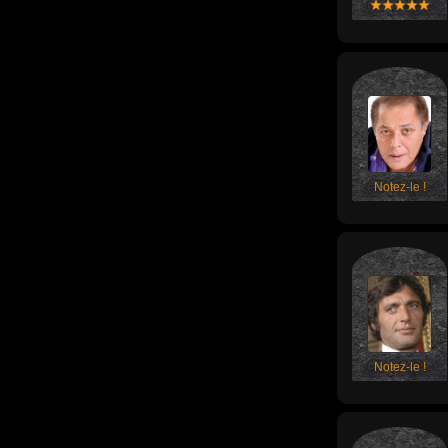
Notez-le !
Notez-le !