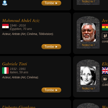
Notez-le !
Tombe ►
Mahmoud Abdel Aziz
Jer
1946
-
2016
Égyptien
, 70 ans
Acteur, Artiste (Art, Cinéma, Télévision).
conti
Notez-le !
réta
Tombe ►
en r
Gabriele Tinti
Eli
1932
-
1991
Italien
, 59 ans
Acteur, Artiste (Art, Cinéma).
(186
Notez-la !
Sud 
Tombe ►
Umberto Giordano
War