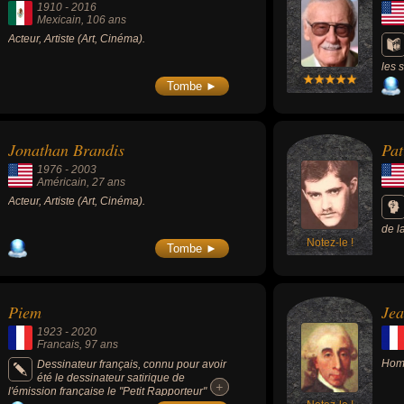
1910
-
2016
logue, philosophe, psychanalyste ou scientifique. En ce qui concerne 
Mexicain
, 106 ans
t avoir été mexicain, américain, francais ou algérien par exemple.
Acteur, Artiste (Art, Cinéma).
les 
les 
Tombe ►
beau
Jonathan Brandis
Pat
1976
-
2003
Américain
, 27 ans
Acteur, Artiste (Art, Cinéma).
de l
Notez-le !
élec
Tombe ►
et p
musi
Piem
Jea
1923
-
2020
Francais
, 97 ans
Homm
Dessinateur français, connu pour avoir
été le dessinateur satirique de
+
+
l'émission française le "Petit Rapporteur"