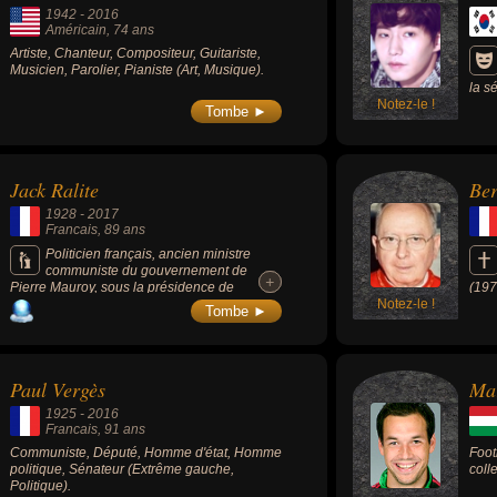
1942
-
2016
Américain
, 74 ans
Artiste, Chanteur, Compositeur, Guitariste,
Musicien, Parolier, Pianiste (Art, Musique).
la s
Notez-le !
the 
Tombe ►
Two 
(201
Insp
Cool
Jack Ralite
Ber
1928
-
2017
Francais
, 89 ans
Politicien français, ancien ministre
communiste du gouvernement de
+
+
Pierre Mauroy, sous la présidence de
(197
François Mitterrand, en charge de la santé
Notez-le !
Mars
Tombe ►
(1981-1983) puis ministre délégué à l’emploi
(1983-1984). Dans un article paru en 2015,
Les Inrocks se demandaient s’il n’était pas le
plus grand ministre de la culture de tous les
Paul Vergès
Ma
temps.
1925
-
2016
Francais
, 91 ans
Communiste, Député, Homme d'état, Homme
Foot
politique, Sénateur (Extrême gauche,
colle
Politique).