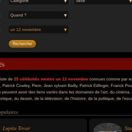
:
Catégorie
Sexe
:
Quand ?
:
un 12 novembre
és
liste de
25
célébrités mortes un 12 novembre
connues comme par exe
 Patrick Cowley, Piem, Jean sylvain Bailly, Patrick Edlinger, Franck Po
 peuvent avoir des liens variés dans les domaines de l'art, du cinéma,
nique, du dessin, de la télévision, de l'histoire, de la politique, de l'esc
 de l'enseignement, de la musique classique, de la philosophie, de la rel
opulaires
 avoir été acteur, artiste, auteur de bande dessinée, éditeur, éditeur
riste de bandes dessinées, chanteur, compositeur, compositeur de mus
ique, animateur, animateur de télévision, caricaturiste, dessinateur, h
Lupita Tovar
Sta
, chef d'orchestre, compositeur d'easy listening, compositeur de variét