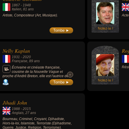
1867
-
1948
Italien
, 81 ans
Artiste, Compositeur (Art, Musique).
Acte
Notez-le !
Tombe ►
Nelly Kaplan
Ro
1931
-
2020
Française
, 89 ans
Rési
Écrivaine et cinéaste française,
cousine de la Nouvelle Vague et
+
+
proche d'André Breton, elle est l'autrice de
l'étendard joyeusement féministe « La
Notez-le !
Tombe ►
Fiancée du pirate » (1969, comédie
dramatique, satire).
Jihadi John
1988
-
2015
Anglais
, 27 ans
Bourreau, Criminel, Croyant, Djihadiste,
Hors-la-loi, Islamiste, Terroriste (Djihadisme,
Guerre, Justice, Religion, Terrorisme).