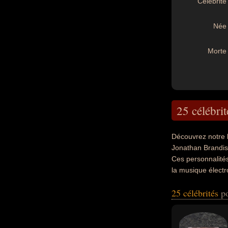
Célébrité 
Née 
Morte 
25 célébrit
Découvrez notre 
Jonathan Brandis,
Ces personnalités
la musique électro
d'easy listening,
25 célébrités
p
peuvent également
scénariste, scéna
producteur de mus
arrangeur musical