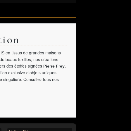
tion
en tissus de grandes maisons
IS
de beaux textiles, nos créations
vers des étoffes signées
,
Pierre Frey
tion exclusive d'objets uniques
e singulière. Consultez tous nos