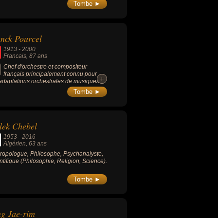
Tombe ►
nck Pourcel
1913
-
2000
Francais
, 87 ans
Chef d'orchestre et compositeur
français principalement connu pour
+
+
adaptations orchestrales de musiques
bres dans le style easy listening. Sa
Tombe ►
ographie très importante fut la plus
bre et vendue en tant qu'orchestre
çais de musique légère et de variétés,
mment dans les 2 principales séries : «
lek Chebel
r, Danse et Violons » (54 volumes entre
 et 1977) et « Pages célèbres (de la
1953
-
2016
que classique) » (10 volumes au cours
Algérien
, 63 ans
années 1960).
ropologue, Philosophe, Psychanalyste,
ntifique (Philosophie, Religion, Science).
Tombe ►
g Jae-rim