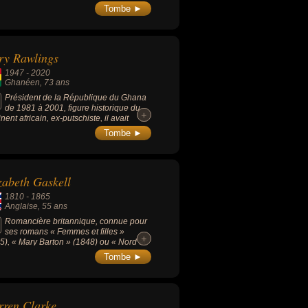
Tombe ►
ry Rawlings
1947
-
2020
Ghanéen
, 73 ans
Président de la République du Ghana
de 1981 à 2001, figure historique du
+
+
nent africain, ex-putschiste, il avait
bli les libertés démocratiques au Ghana
Tombe ►
égnant pendant près de deux décennies.
zabeth Gaskell
1810
-
1865
Anglaise
, 55 ans
Romancière britannique, connue pour
ses romans « Femmes et filles »
+
+
5), « Mary Barton » (1848) ou « Nord et
» (1854).
Tombe ►
ren Clarke