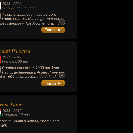
1985
-
2024
Sud coréen
, 39 ans
Acteur et mannequin sud-coréen,
connu pour son rôle de guerrier dans
+
+
érie historique « The Moon embracing
Sun » (2012), il a également joué dans «
Tombe ►
Weeks » (2013), « Our Gap-soon »
6-2017), et d'autres K-dramas dont «
iring Generations », « Hot Ramen », «
 Guys » et « Queen Woo ».
nard Panafieu
1931
-
2017
Francais
, 86 ans
Cardinal français en 2003 par Jean-
Paul II, archevêque d'Aix-en-Provence
+
+
8 à 1994) et archevêque émérite de
eille (1995-2006).
Tombe ►
rton Fulop
1983
-
2015
Hongrois
, 32 ans
balleur, Sportif (Football, Sport, Sport
ctif).