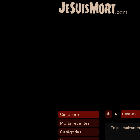
JeSuisMort
.com
Cimetière
►
Cimetière
Morts récentes
En poursuivant vo
Catégories