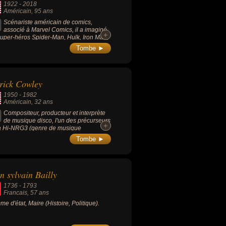
1922
-
2018
leurs nationalités au moment de leurs
Américain
, 95 ans
Scénariste américain de comics,
associé à Marvel Comics, il a imaginé
+
+
super-héros Spider-Man, Hulk, Iron Man,
Avengers, les X-Men, ainsi que
Tombe ►
coup d'autres.
rick Cowley
1950
-
1982
Américain
, 32 ans
Compositeur, producteur et interprète
de musique disco, l'un des précurseurs
+
+
a Hi-NRG3 (genre de musique
tronique créée en 1981 à San Francisco)
Tombe ►
lus généralement l'un des pionniers de la
que électronique de danse.
n sylvain Bailly
1736
-
1793
Francais
, 57 ans
e d'état, Maire (Histoire, Politique).