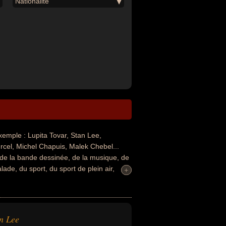
Nationalité
mple : Lupita Tovar, Stan Lee,
urcel, Michel Chapuis, Malek Chebel...
 de la bande dessinée, de la musique, de
alade, du sport, du sport de plein air,
+
+
igion ou de la science. Ces célébrités
 de bandes dessinées, homme d'affaire,
ique électronique, musicien, producteur,
omme d'état, maire, grimpeur, sportif,
n Lee
és, enseignant, organiste, professeur de