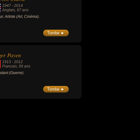
1947
-
2014
Anglais
, 67 ans
ur, Artiste (Art, Cinéma).
Tombe ►
ger Payen
1913
-
2012
Francais
, 99 ans
stant (Guerre).
Tombe ►