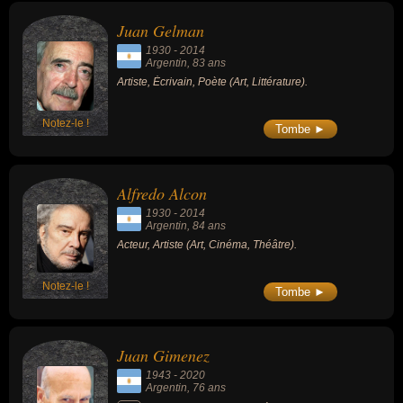
Juan Gelman
1930
-
2014
Argentin
, 83 ans
Artiste, Écrivain, Poète (Art, Littérature).
Notez-le !
Tombe ►
Alfredo Alcon
1930
-
2014
Argentin
, 84 ans
Acteur, Artiste (Art, Cinéma, Théâtre).
Notez-le !
Tombe ►
Juan Gimenez
1943
-
2020
Argentin
, 76 ans