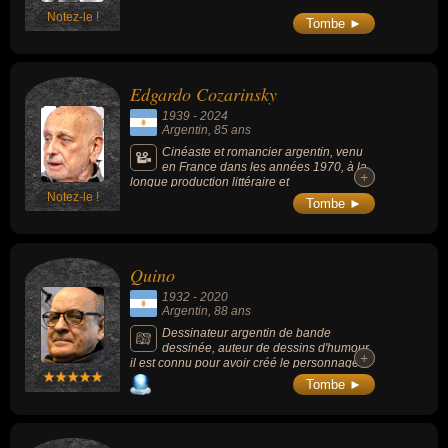
Notez-le !
Tombe ►
Edgardo Cozarinsky
1939
-
2024
Argentin
, 85 ans
Cinéaste et romancier argentin, venu
en France dans les années 1970, à la
+
+
longue production littéraire et
Notez-le !
cinématographique.
Tombe ►
Quino
1932
-
2020
Argentin
, 88 ans
Dessinateur argentin de bande
dessinée, auteur de dessins d'humour,
+
+
il est connu pour avoir créé le personnage
satirique de Mafalda, une petite fille brune
Tombe ►
mise en scène dans des comic strips.