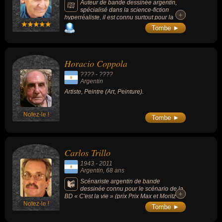
Auteur de bande dessinée argentin,
spécialisé dans la science-fiction
+
+
hyperréaliste, il est connu surtout pour la
série « La Caste des Méta-Barons » (1992-
Tombe ►
2003).
Horacio Coppola
???? - ????
Argentin
Artiste, Peintre (Art, Peinture).
Notez-le !
Tombe ►
Carlos Trillo
1943
-
2011
Argentin
, 68 ans
Scénariste argentin de bande
dessinée connu pour le scénario de la
+
+
BD « C'est la vie » (prix Prix Max et Moritz en
Notez-le !
2002) et « La Grande Arnaque » (Alph-Art du
Tombe ►
scénario au festival d'Angoulême en 1999).