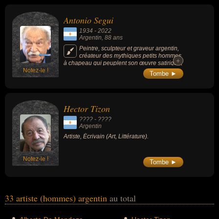
Antonio Segui
1934
-
2022
Argentin
, 88 ans
Peintre, sculpteur et graveur argentin,
créateur des mythiques petits hommes
+
+
à chapeau qui peuplent son œuvre satirique,
Notez-le !
il est l’auteur d’une œuvre figurative
Tombe ►
prolifique de peintures, d’estampes, de
lithographies et de gravures qui illustrent une
vision ironique de la société, imprégnée de
nostalgie et de poésie.
Hector Tizon
???? - ????
Argentin
Artiste, Écrivain (Art, Littérature).
Notez-le !
Tombe ►
33 artiste (hommes) argentin
au total