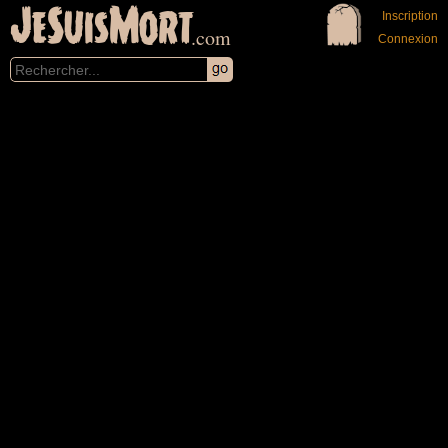
JeSuisMort
Inscription
.com
Connexion