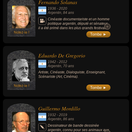
Fernando Solanas
1936
-
2020
Argentin
, 84 ans
Cinéaste documentariste et un homme
politique argentin, député et sénateur,
+
+
il a été primé dans les plus grands festivals
Notez-le !
européens (Grand Prix à Venise, Prix de la
Tombe ►
mise en scène à Cannes, Ours d'or
d'honneur à Berlin) et a reçu 2 Grand Coraux
à La Havane. Parmi ses films connus : «
L'Heure des brasiers » (1968, documentaire
Eduardo De Gregorio
politique), « Le Sud » (1988, drame) ou «
Mémoire d'un saccage » (2003,
1942
-
2012
documentaire).
Argentin
, 70 ans
Artiste, Cinéaste, Dialoguiste, Enseignant,
Scénariste (Art, Cinéma).
Notez-le !
Tombe ►
Guillermo Mordillo
1932
-
2019
Argentin
, 86 ans
Dessinateur de bande dessinée
argentin, connu pour ses animaux aux