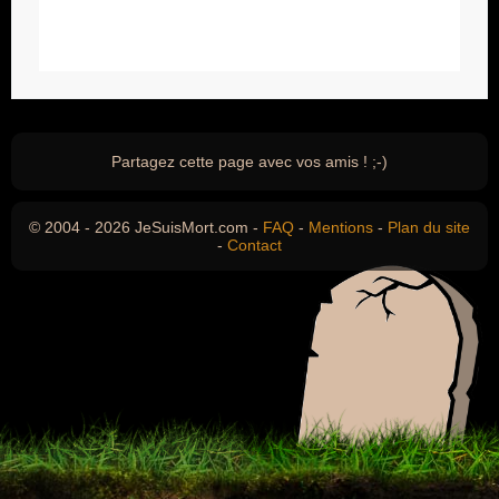
Partagez cette page avec vos amis ! ;-)
© 2004 - 2026 JeSuisMort.com -
FAQ
-
Mentions
-
Plan du site
-
Contact