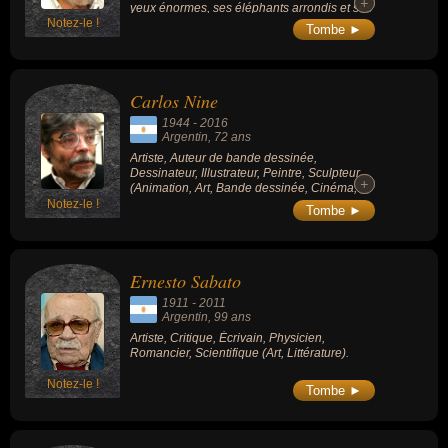
+
+
yeux énormes, ses éléphants arrondis et ses
Notez-le !
girafes au long cou qu’il dessinait avec
Tombe ►
beaucoup d’humour. Ses dessins muets ont
fait le tour du monde dans les années 1970.
Carlos Nine
1944
-
2016
Argentin
, 72 ans
Artiste, Auteur de bande dessinée,
Dessinateur, Illustrateur, Peintre, Sculpteur
+
+
(Animation, Art, Bande dessinée, Cinéma,
Dessin, Peinture, Sculpture).
Notez-le !
Tombe ►
Ernesto Sabato
1911
-
2011
Argentin
, 99 ans
Artiste, Critique, Écrivain, Physicien,
Romancier, Scientifique (Art, Littérature).
Notez-le !
Tombe ►