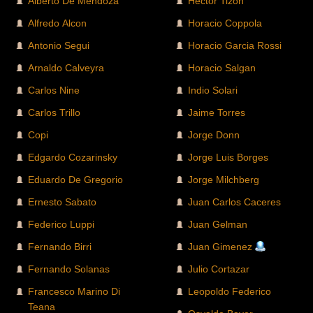
Alberto De Mendoza
Hector Tizon
Alfredo Alcon
Horacio Coppola
Antonio Segui
Horacio Garcia Rossi
Arnaldo Calveyra
Horacio Salgan
Carlos Nine
Indio Solari
Carlos Trillo
Jaime Torres
Copi
Jorge Donn
Edgardo Cozarinsky
Jorge Luis Borges
Eduardo De Gregorio
Jorge Milchberg
Ernesto Sabato
Juan Carlos Caceres
Federico Luppi
Juan Gelman
Fernando Birri
Juan Gimenez
Fernando Solanas
Julio Cortazar
Francesco Marino Di
Leopoldo Federico
Teana