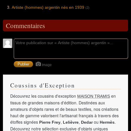
Artiste (hommes) argentin nés en 1939
(2)
Commentaires
Image
Coussins d'Exception
Découvrez les coussins d'exception
en
MAISON TRAMIS
tissus de grandes maisons d'édition. Destinées aux
amateurs d'objets rares et de beaux textiles, nos créations
haut de gamme valorisent l'artisanat français à travers des
étoffes signées
,
,
ou
.
Pierre Frey
Lelièvre
Dedar
Hermès
Découvrez notre sélection exclusive d'objets uniques