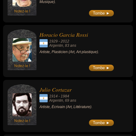
Musique).
Notez-le !
Tombe ►
Horacio Garcia Rossi
1929
-
2012
Argentin
, 83 ans
Artiste, Plasticien (Art, Art plastique).
Notez-le !
Tombe ►
Julio Cortazar
1914
-
1984
Argentin
, 69 ans
Artiste, Écrivain (Art, Littérature).
Notez-le !
Tombe ►