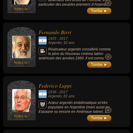
défenseur des droits de l’homme, en
+
+
particulier des peuples premiers d’Argentine,
Notez-le !
auteur de plusieurs ouvrages sur le
Tombe ►
mouvement anarchiste argentin.
Fernando Birri
1925
-
2017
Argentin
, 92 ans
Réalisateur argentin considéré comme
le père du Nouveau cinéma latino-
+
+
américain des années 1960. Il est connu
Notez-le !
pour son documentaire « Tire dié » (« Jetez
Tombe ►
dix centimes », 1960) sur les pauvres de la
ville de Sante Fe.
Federico Luppi
1936
-
2017
Argentin
, 81 ans
Acteur argentin emblématique et très
populaire en Argentine (mais aussi en
+
+
Espagne ou encore en Amérique latine), a
Notez-le !
tourné dans une centaine de films dont «
Tombe ►
Temps de la revanche » (1981) ou « Les
Derniers Jours de la victime » (1982). Il
faisait parti de ses comédiens qui