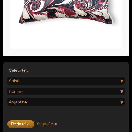
Célébrité :
Artiste
Homme
Argentine
Avancée ►