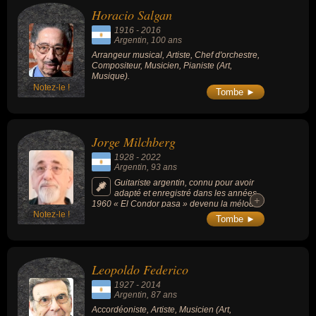
parvenaient à transcender leurs rôles et à
Horacio Salgan
incarner l'air du temps, en représentant la
perplexité, le désespoir et l'impuissance
1916
-
2016
d'une société argentine qui a assisté dans
Argentin
, 100 ans
les années 1970 à la dégringolade du
Arrangeur musical, Artiste, Chef d'orchestre,
populisme, au déferlement des violences et
Compositeur, Musicien, Pianiste (Art,
à l'instauration de la plus sanglante de ses
Musique).
dictatures militaires (1976-1983).
Notez-le !
Tombe ►
Jorge Milchberg
1928
-
2022
Argentin
, 93 ans
Guitariste argentin, connu pour avoir
adapté et enregistré dans les années
+
+
1960 « El Condor pasa » devenu la mélodie
Notez-le !
andine probablement la plus connue au
Tombe ►
monde au moment de sa mort.
Leopoldo Federico
1927
-
2014
Argentin
, 87 ans
Accordéoniste, Artiste, Musicien (Art,