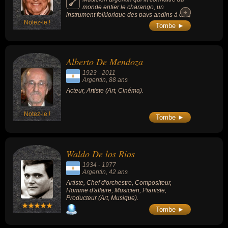
monde entier le charango, un
+
+
instrument folklorique des pays andins à cinq
Notez-le !
paires de cordes doubles, qui trouvera ses
Tombe ►
lettres de noblesse dans la Misa Criolla du
compositeur Ariel Ramírez, en 1964.
Alberto De Mendoza
1923
-
2011
Argentin
, 88 ans
Acteur, Artiste (Art, Cinéma).
Notez-le !
Tombe ►
Waldo De los Rios
1934
-
1977
Argentin
, 42 ans
Artiste, Chef d'orchestre, Compositeur,
Homme d'affaire, Musicien, Pianiste,
Producteur (Art, Musique).
Tombe ►