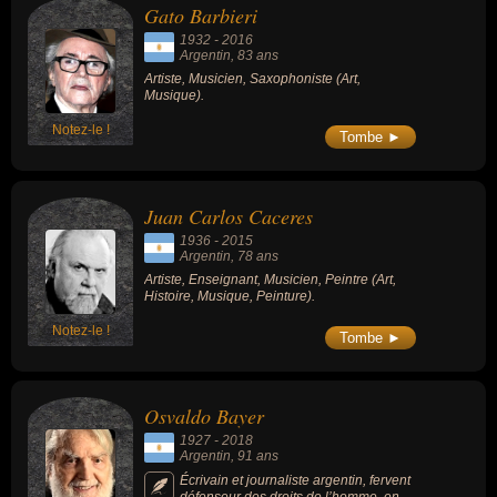
Gato Barbieri
1932
-
2016
Argentin
, 83 ans
Artiste, Musicien, Saxophoniste (Art,
Musique).
Notez-le !
Tombe ►
Juan Carlos Caceres
1936
-
2015
Argentin
, 78 ans
Artiste, Enseignant, Musicien, Peintre (Art,
Histoire, Musique, Peinture).
Notez-le !
Tombe ►
Osvaldo Bayer
1927
-
2018
Argentin
, 91 ans
Écrivain et journaliste argentin, fervent