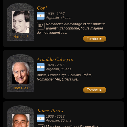
Copi
1939
-
1987
Argentin
, 48 ans
Romancier, dramaturge et dessinateur
argentin francophone, figure majeure
du mouvement gay.
Notez-le !
Tombe ►
Arnaldo Calveyra
1929
-
2015
Argentin
, 86 ans
Artiste, Dramaturge, Écrivain, Poète,
Romancier (Art, Littérature).
Notez-le !
Tombe ►
Jaime Torres
1938
-
2018
Argentin
, 80 ans
Musicien argentin qui fit connaître au