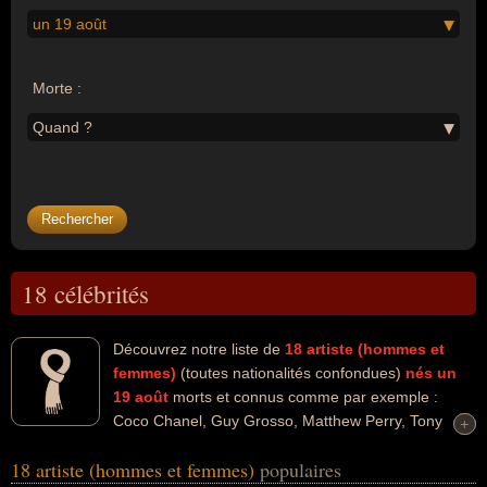
un 19 août
Morte :
Quand ?
18 célébrités
Découvrez notre liste de
18
artiste (hommes et
femmes)
(toutes nationalités confondues)
nés un
19 août
morts et connus comme par exemple :
Coco Chanel, Guy Grosso, Matthew Perry, Tony
+
+
Longo, Fred Dalton Thompson, Nate Dogg, Gustave Caillebotte,
18 artiste (hommes et femmes)
populaires
Maurice Barrès, Angus Scrimm, Christopher Malcolm... Ces