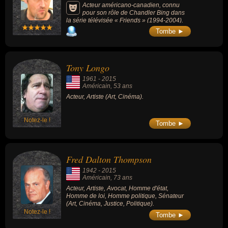
Acteur américano-canadien, connu
pour son rôle de Chandler Bing dans
la série télévisée « Friends » (1994-2004).
Tombe ►
Tony Longo
1961
-
2015
Américain
, 53 ans
Acteur, Artiste (Art, Cinéma).
Notez-le !
Tombe ►
Fred Dalton Thompson
1942
-
2015
Américain
, 73 ans
Acteur, Artiste, Avocat, Homme d'état,
Homme de loi, Homme politique, Sénateur
(Art, Cinéma, Justice, Politique).
Notez-le !
Tombe ►