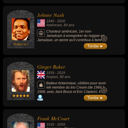
Johnny Nash
1940
-
2020
Américain
, 80 ans
Chanteur américain, 1er non-
Jamaïcain à enregistrer du reggae en
+
+
Jamaïque, un genre qu'il contribua à faire
Notez-le !
découvrir au grand public avec ses succès.
Tombe ►
Son tube international « I Can See Clearly
Now » de 1972 n'est cependant pas un
reggae.
Ginger Baker
1939
-
2019
Anglais
, 80 ans
Batteur britannique, célèbre pour avoir
été membre du trio Cream (de 1966 à
+
+
1968, avec Jack Bruce et Eric Clapton). Il fut
un des premiers musiciens de sa génération
Tombe ►
à se tourner vers les sons africains.
Frank McCourt
1930
-
2009