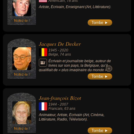
Américain
, 78 ans
Artiste, Écrivain, Enseignant (Art, Littérature).
Notez-le !
Tombe ►
Jacques De Decker
1945
-
2020
Belge
, 74 ans
Écrivain et journaliste belge, auteur de
livres sur son pays, la Belgique, qu’il
+
+
qualifiait de « plus imaginaire du monde », il
Notez-le !
avait exploré brillamment les champs de la
Tombe ►
fiction, seul auteur de son pays à écrire dans
ses trois langues nationales, il exerce ses
talents dans les genres littéraires les plus
multiples (théâtre, roman, nouvelle, essai,
Jean-françois Bizot
biographie, traduction, critique).
1944
-
2007
Francais
, 63 ans
Animateur, Artiste, Écrivain (Art, Cinéma,
Littérature, Radio, Télévision).
Notez-le !
Tombe ►