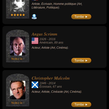
Artiste, Écrivain, Homme politique (Art,
Littérature, Politique).
Tombe ►
Angus Scrimm
1926
-
2016
Américain
, 89 ans
Acteur, Artiste (Art, Cinéma).
Notez-le !
Tombe ►
Christopher Malcolm
1946
-
2014
Écossais
, 67 ans
Acteur, Artiste, Cinéaste (Art, Cinéma).
Notez-le !
Tombe ►