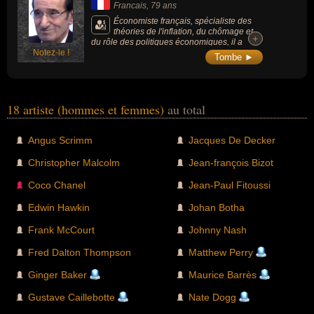
Francais
, 79 ans
Économiste français, spécialiste des
théories de l'inflation, du chômage et
+
+
du rôle des politiques économiques, il a
Notez-le !
présidé l’Observatoire français des
Tombe ►
conjonctures économiques de 1989 à 2010.
18 artiste (hommes et femmes)
au total
Angus Scrimm
Jacques De Decker
Christopher Malcolm
Jean-françois Bizot
Coco Chanel
Jean-Paul Fitoussi
Edwin Hawkin
Johan Botha
Frank McCourt
Johnny Nash
Fred Dalton Thompson
Matthew Perry
Ginger Baker
Maurice Barrès
Gustave Caillebotte
Nate Dogg