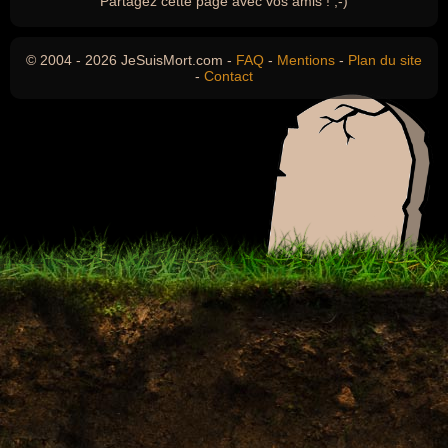
Partagez cette page avec vos amis ! ;-)
© 2004 - 2026 JeSuisMort.com -
FAQ
-
Mentions
-
Plan du site
-
Contact