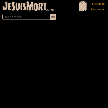
JeSuisMort
Inscription
.com
Connexion