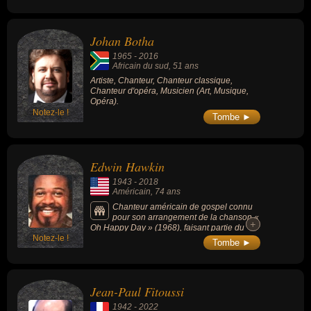
Johan Botha
1965
-
2016
Africain du sud
, 51 ans
Artiste, Chanteur, Chanteur classique,
Chanteur d'opéra, Musicien (Art, Musique,
Opéra).
Notez-le !
Tombe ►
Edwin Hawkin
1943
-
2018
Américain
, 74 ans
Chanteur américain de gospel connu
pour son arrangement de la chanson «
+
+
Oh Happy Day » (1968), faisant partie du
Notez-le !
Songs of the Century (les plus grandes
Tombe ►
chansons du 21ème siècle).
Jean-Paul Fitoussi
1942
-
2022