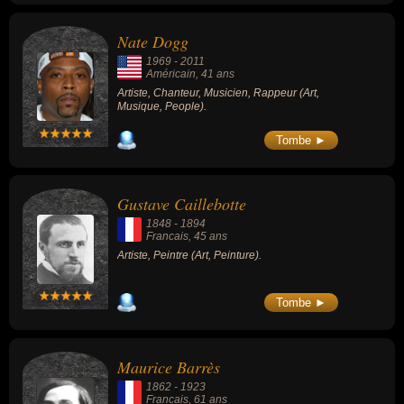
Nate Dogg
1969
-
2011
Américain
, 41 ans
Artiste, Chanteur, Musicien, Rappeur (Art,
Musique, People).
Tombe ►
Gustave Caillebotte
1848
-
1894
Francais
, 45 ans
Artiste, Peintre (Art, Peinture).
Tombe ►
Maurice Barrès
1862
-
1923
Francais
, 61 ans