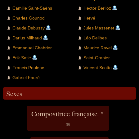
Camille Saint-Saëns
Hector Berlioz
Charles Gounod
Hervé
Claude Debussy
Jules Massenet
Darius Milhaud
Léo Delibes
Emmanuel Chabrier
Maurice Ravel
Erik Satie
Saint-Granier
Francis Poulenc
Vincent Scotto
Gabriel Fauré
Sexes
Compositrice française ♀
(9)