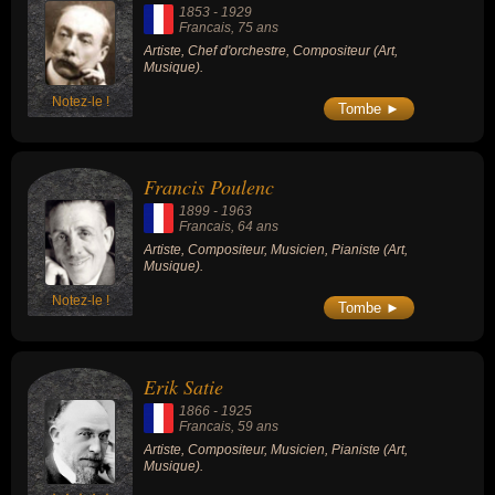
1853
-
1929
Francais
, 75 ans
Artiste, Chef d'orchestre, Compositeur (Art,
Musique).
Notez-le !
Tombe ►
Francis Poulenc
1899
-
1963
Francais
, 64 ans
Artiste, Compositeur, Musicien, Pianiste (Art,
Musique).
Notez-le !
Tombe ►
Erik Satie
1866
-
1925
Francais
, 59 ans
Artiste, Compositeur, Musicien, Pianiste (Art,
Musique).