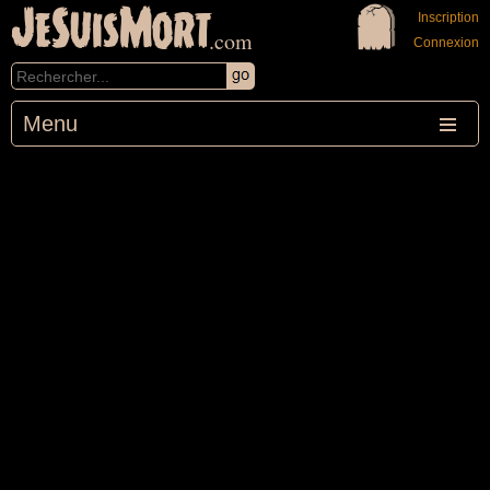
JeSuisMort
Inscription
.com
Connexion
Menu