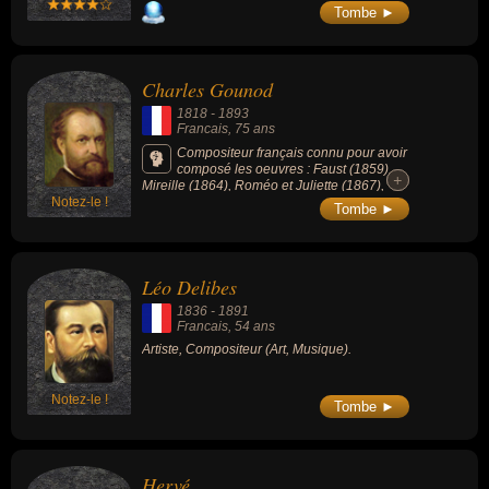
Tombe ►
Charles Gounod
1818
-
1893
Francais
, 75 ans
Compositeur français connu pour avoir
composé les oeuvres : Faust (1859),
+
+
Mireille (1864), Roméo et Juliette (1867),
Notez-le !
Marche funèbre d'une marionnette (1872) ou
Tombe ►
Petite Symphonie (1885).
Léo Delibes
1836
-
1891
Francais
, 54 ans
Artiste, Compositeur (Art, Musique).
Notez-le !
Tombe ►
Hervé