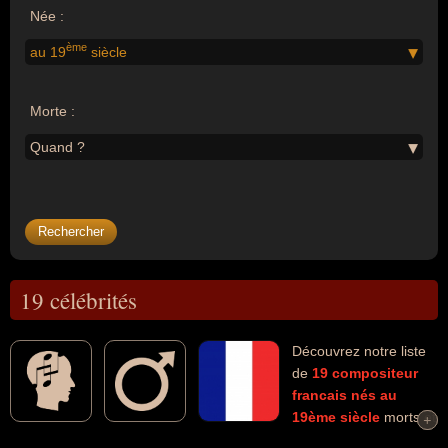
Née :
ème
au 19
siècle
Morte :
Quand ?
19 célébrités
Découvrez notre liste
de
19
compositeur
francais
nés au
19ème siècle
morts et
+
+
connus comme par exemple : Claude Debussy, Maurice Ravel,