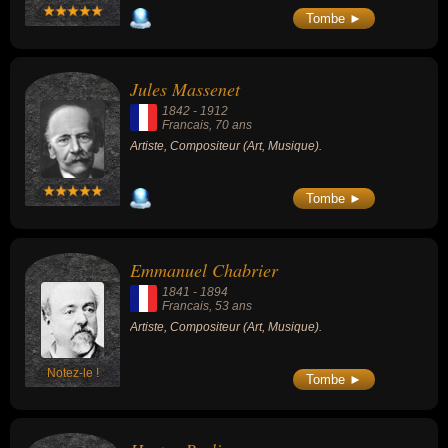
Tombe ►
Jules Massenet
1842
-
1912
Francais
, 70 ans
Artiste, Compositeur (Art, Musique).
Tombe ►
Emmanuel Chabrier
1841
-
1894
Francais
, 53 ans
Artiste, Compositeur (Art, Musique).
Notez-le !
Tombe ►