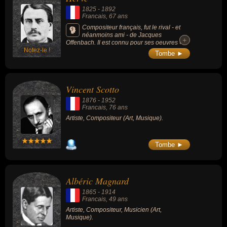
1825
-
1892
Francais
, 67 ans
Compositeur français, fut le rival - et
néanmoins ami - de Jacques
+
+
Offenbach. Il est connu pour ses oeuvres «
Notez-le !
Chilpéric » (1868), « Le Petit Faust » (1869)
Tombe ►
ou l'opérette « Mam'zelle Nitouche » (1883).
Vincent Scotto
1876
-
1952
Francais
, 76 ans
Artiste, Compositeur (Art, Musique).
Tombe ►
Albéric Magnard
1865
-
1914
Francais
, 49 ans
Artiste, Compositeur, Musicien (Art,
Musique).