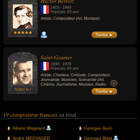
Hector Berlioz
1803
-
1869
Francais
, 65 ans
Artiste, Compositeur (Art, Musique).
Tombe ►
Saint-Granier
1890
-
1976
Francais
, 85 ans
Artiste, Chanteur, Cinéaste, Compositeur,
Journaliste, Musicien, Scénariste (Art,
+
+
Cinéma, Journalisme, Musique, Radio,
Théâtre).
Notez-le !
Tombe ►
19 compositeur francais
au total
Albéric Magnard
Georges Auric
André MESSAGER
Georges Bizet