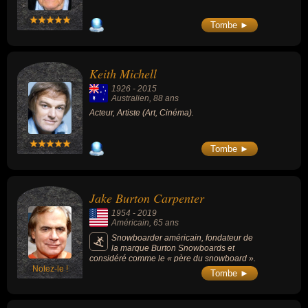
Tombe ►
Keith Michell
1926
-
2015
Australien
, 88 ans
Acteur, Artiste (Art, Cinéma).
Tombe ►
Jake Burton Carpenter
1954
-
2019
Américain
, 65 ans
Snowboarder américain, fondateur de
la marque Burton Snowboards et
considéré comme le « père du snowboard ».
Notez-le !
Tombe ►