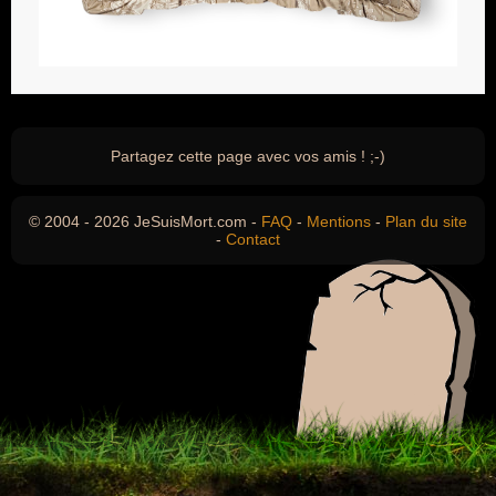
Partagez cette page avec vos amis ! ;-)
© 2004 - 2026 JeSuisMort.com -
FAQ
-
Mentions
-
Plan du site
-
Contact