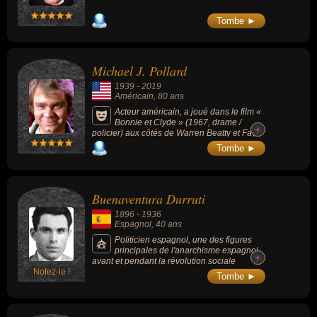
Tombe ►
Michael J. Pollard
1939
-
2019
Américain
, 80 ans
Acteur américain, a joué dans le film «
Bonnie et Clyde » (1967, drame /
+
+
policier) aux côtés de Warren Beatty et Faye
Dunaway ; ou encore dans la série TV « Star
Tombe ►
Trek » (1966-1969, science-fiction).
Buenaventura Durruti
1896
-
1936
Espagnol
, 40 ans
Politicien espagnol, une des figures
principales de l'anarchisme espagnol
+
+
avant et pendant la révolution sociale
Notez-le !
espagnole de 1936.
Tombe ►