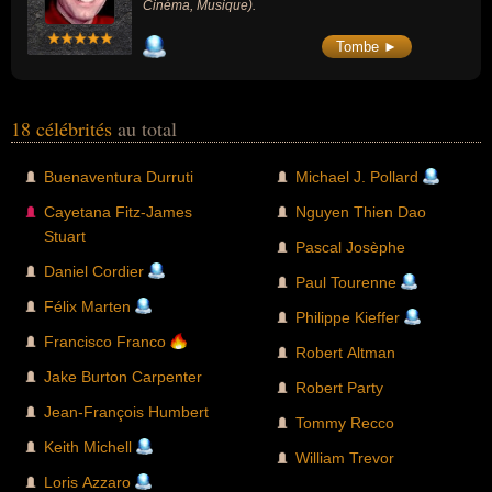
Cinéma, Musique).
Tombe ►
18 célébrités
au total
Buenaventura Durruti
Michael J. Pollard
Cayetana Fitz-James
Nguyen Thien Dao
Stuart
Pascal Josèphe
Daniel Cordier
Paul Tourenne
Félix Marten
Philippe Kieffer
Francisco Franco
Robert Altman
Jake Burton Carpenter
Robert Party
Jean-François Humbert
Tommy Recco
Keith Michell
William Trevor
Loris Azzaro