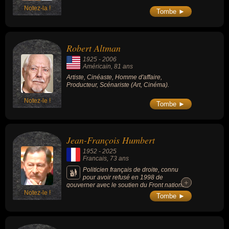
Notez-la !
Tombe ►
Robert Altman
1925
-
2006
Américain
, 81 ans
Artiste, Cinéaste, Homme d'affaire,
Producteur, Scénariste (Art, Cinéma).
Notez-le !
Tombe ►
Jean-François Humbert
1952
-
2025
Francais
, 73 ans
Politicien français de droite, connu
pour avoir refusé en 1998 de
+
+
gouverner avec le soutien du Front national,
Notez-le !
démissionnant immédiatement après son
Tombe ►
élection grâce à leurs voix. Il fut président du
conseil régional de Franche-Comté de 1998
à 2004 et sénateur du Doubs de 1998 à
2014.