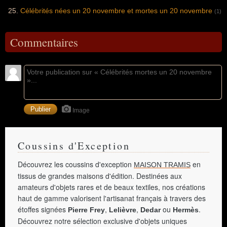
Célébrités nées un 20 novembre et mortes un 20 novembre
(1)
Commentaires
Image
Coussins d'Exception
Découvrez les coussins d'exception
en
MAISON TRAMIS
tissus de grandes maisons d'édition. Destinées aux
amateurs d'objets rares et de beaux textiles, nos créations
haut de gamme valorisent l'artisanat français à travers des
étoffes signées
,
,
ou
.
Pierre Frey
Lelièvre
Dedar
Hermès
Découvrez notre sélection exclusive d'objets uniques