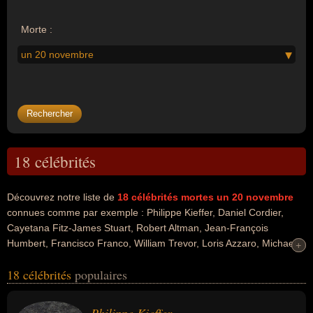
Morte :
un 20 novembre
18 célébrités
Découvrez notre liste de
18
célébrités mortes un 20 novembre
connues comme par exemple : Philippe Kieffer, Daniel Cordier,
Cayetana Fitz-James Stuart, Robert Altman, Jean-François
Humbert, Francisco Franco, William Trevor, Loris Azzaro, Michael
+
+
J. Pollard, Buenaventura Durruti... Ces personnalités peuvent avoir
18 célébrités
populaires
des liens variés dans les domaines de la guerre, de l'art, de la
collection, de l'histoire, de la littérature, de la politique, du gotha,
people, du cinéma, de la politique de droite, de l'ump, de la mode