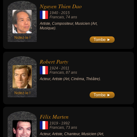
Nguyen Thien Dao
1940
-
2015
Francais
, 74 ans
Artiste, Compositeur, Musicien (Art,
Musique).
Notez-le !
Tombe ►
Robert Party
1924
-
2011
Francais
, 87 ans
Acteur, Artiste (Art, Cinéma, Théâtre).
Notez-le !
Tombe ►
Félix Marten
1919
-
1992
Francais
, 73 ans
Acteur, Artiste, Chanteur, Musicien (Art,