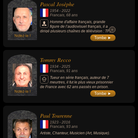
Pascal Josèphe
1954
-
2022
Francais
, 68 ans
Homme d'affaire français, grande
figure de l’audiovisuel français, il a
+
+
dirigé plusieurs chaînes de télévision : TF1,
Notez-le !
La Cinq, France 2 et France 3.
Tombe ►
Tommy Recco
1934
-
2025
Francais
, 91 ans
Tueur en série français, auteur de 7
meurtres, il fut le plus vieux prisonnier
de France avec 62 ans passés en prison.
Notez-le !
Tombe ►
Paul Tourenne
1923
-
2016
Francais
, 93 ans
Artiste, Chanteur, Musicien (Art, Musique).