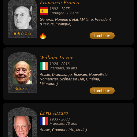
Francisco Franco
1892
-
1975
Espagnol
, 82 ans
Général, Homme d'état, Militaire, Président
(Histoire, Politique).
Tombe ►
William Trevor
1928
-
2016
Irlandais
, 88 ans
Artiste, Dramaturge, Écrivain, Nouvelliste,
Romancier, Scénariste (Art, Cinéma,
Littérature).
Notez-le !
Tombe ►
Loris Azzaro
1933
-
2003
Francais
, 70 ans
Artiste, Couturier (Art, Mode).