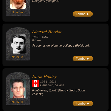
Religieux (Religion).
Notez-le !
Tombe ►
édouard Herriot
1872
-
1957
84 ans
Académicien, Homme politique (Politique).
Notez-le !
Tombe ►
Norm Hadley
1964
-
2016
Canadien
, 51 ans
Rugbyman, Sportif (Rugby, Sport, Sport
collectif).
Notez-le !
Tombe ►