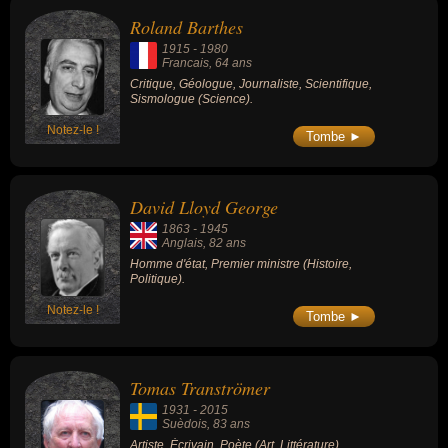
Roland Barthes
1915
-
1980
Francais
, 64 ans
Critique, Géologue, Journaliste, Scientifique,
Sismologue (Science).
Notez-le !
Tombe ►
David Lloyd George
1863
-
1945
Anglais
, 82 ans
Homme d'état, Premier ministre (Histoire,
Politique).
Notez-le !
Tombe ►
Tomas Tranströmer
1931
-
2015
Suèdois
, 83 ans
Artiste, Écrivain, Poète (Art, Littérature).