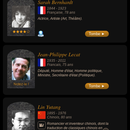
Sarah Bernhardt
1844
-
1923
Française
, 78 ans
Actrice, Artiste (Art, Théâtre).
Tombe ►
Jean-Philippe Lecat
1935
-
2011
Francais
, 75 ans
Député, Homme d'état, Homme politique,
Ministre, Secrétaire d'état (Politique).
Notez-le !
Tombe ►
Lin Yutang
1895
-
1976
Chinois
, 80 ans
Romancier et inventeur chinois, dont la
traduction de classiques chinois en