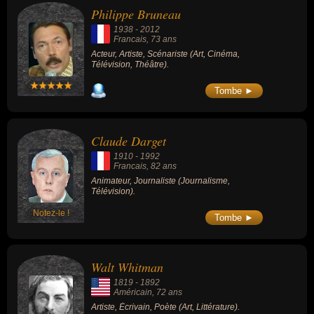
Philippe Bruneau
1938
-
2012
Francais
, 73 ans
Acteur, Artiste, Scénariste (Art, Cinéma,
Télévision, Théâtre).
Tombe ►
Claude Darget
1910
-
1992
Francais
, 82 ans
Animateur, Journaliste (Journalisme,
Télévision).
Notez-le !
Tombe ►
Walt Whitman
1819
-
1892
Américain
, 72 ans
Artiste, Écrivain, Poète (Art, Littérature).