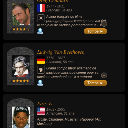
Greg Centauro
l'invention, de l'histoire ou de la science. Ces célébrités peuvent
1977
-
2011
également avoir été artiste, metteur en scène, star du x,
Francais
, 34 ans
compositeur, chanteur, musicien, rappeur, homme d'état, prince,
Acteur français de films
pornographiques connu pour avoir été
écrivain, romancier, romancier d'espionnage, acteur, député,
+
+
le conjoint de l'actrice pornographique Clara
homme politique, ministre, secrétaire d'état, enseignant, inventeur,
Morgane.
Tombe ►
président, médecin ou scientifique. En ce qui concerne leurs
nationalités au moment de leurs morts, ils peuvent avoir été
francais, allemand, américain, chinois ou papous par exemple.
Ludwig Van Beethoven
1770
-
1827
Allemand
, 56 ans
Grand compositeur allemand de
musique classique connu pour sa
+
+
musique symphonique, il a préparé
l’évolution vers le romantisme en musique et
Tombe ►
influencé la musique occidentale pendant
une grande partie du XIXe siècle : « Molto
Vivace », « Ode à la joie », « Hymne à La
Joie », « Sonate au Clair de lune », « La
Eazy-E
lettre à Élise », etc.
1963
-
1995
Américain
, 31 ans
Artiste, Chanteur, Musicien, Rappeur (Art,
Musique).