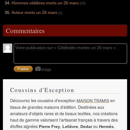
Hommes célèbres morts un 26 mars
(24)
Acteur morts un 26 mars
(1)
Commentaires
Image
Coussins d'Exception
Découvrez les coussins d'exception
en
MAISON TRAMIS
tissus de grandes maisons d'édition. Destinées aux
amateurs d'objets rares et de beaux textiles, nos créations
haut de gamme valorisent l'artisanat français à travers des
étoffes signées
,
,
ou
.
Pierre Frey
Lelièvre
Dedar
Hermès