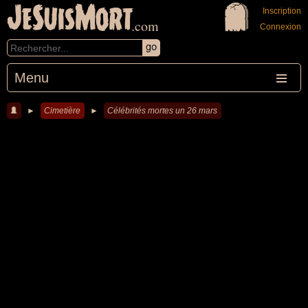
JeSuisMort
Inscription
.com
Connexion
Menu
►
Cimetière
►
Célébrités mortes un 26 mars