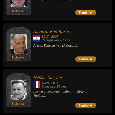
Notez-le !
Tombe ►
Augusto Roa Bastos
1917
-
2005
Paraguayen
, 87 ans
Artiste, Écrivain (Art, Littérature).
Notez-le !
Tombe ►
Hélène Surgère
1928
-
2011
Française
, 82 ans
Actrice, Artiste (Art, Cinéma, Télévision,
Théâtre).
Notez-la !
Tombe ►