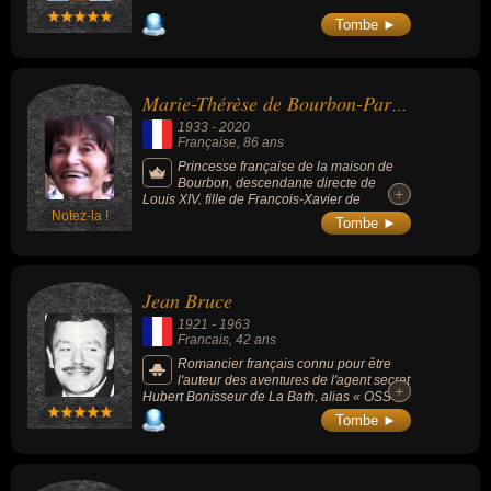
Tombe ►
Marie-Thérèse de Bourbon-Parme
1933
-
2020
Française
, 86 ans
Princesse française de la maison de
Bourbon, descendante directe de
+
+
Louis XIV, fille de François-Xavier de
Notez-la !
Bourbon-Parme, prétendant au trône
Tombe ►
d'Espagne, et de Madeleine de Bourbon
Busset, duchesse de Parme. Elle est la
filleule de sa tante paternelle, Zita de
Bourbon-Parme, dernière impératrice
Jean Bruce
d'Autriche.
1921
-
1963
Francais
, 42 ans
Romancier français connu pour être
l'auteur des aventures de l'agent secret
+
+
Hubert Bonisseur de La Bath, alias « OSS
117 », narrées dans la série littéraire du
Tombe ►
même nom et dont de nombreuses
aventures ont été portées à l'écran depuis
les années 1960.