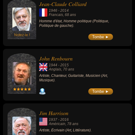
Jean-Claude Colliard
1946
-
2014
Francais
, 68 ans
Homme d'état, Homme politique (Politique,
Politique de gauche).
Notez-le !
Tombe ►
John Renbourn
1944
-
2015
Anglais
, 70 ans
Artiste, Chanteur, Guitariste, Musicien (Art,
Musique).
Tombe ►
Jim Harrison
1937
-
2016
Américain
, 78 ans
Artiste, Écrivain (Art, Littérature).