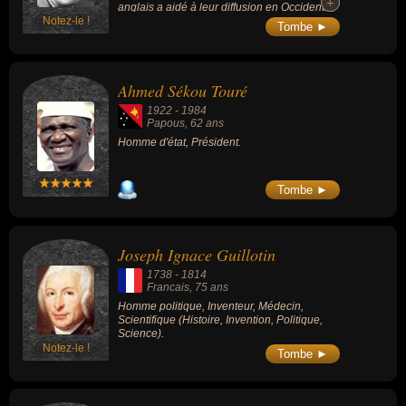
+
+
anglais a aidé à leur diffusion en Occident. Il
Notez-le !
travaille sur la romanisation du chinois, crée
Tombe ►
un système d'indexation des caractères
chinois et invente une machine à écrire
adaptée à l'écriture chinoise. Un de ses
romans les plus connus est « Un moment à
Ahmed Sékou Touré
Pékin » (1939) et il est l'auteur d'un
dictionnaire chinois-anglais, paru en 1972.
1922
-
1984
Papous
, 62 ans
Homme d'état, Président.
Tombe ►
Joseph Ignace Guillotin
1738
-
1814
Francais
, 75 ans
Homme politique, Inventeur, Médecin,
Scientifique (Histoire, Invention, Politique,
Science).
Notez-le !
Tombe ►