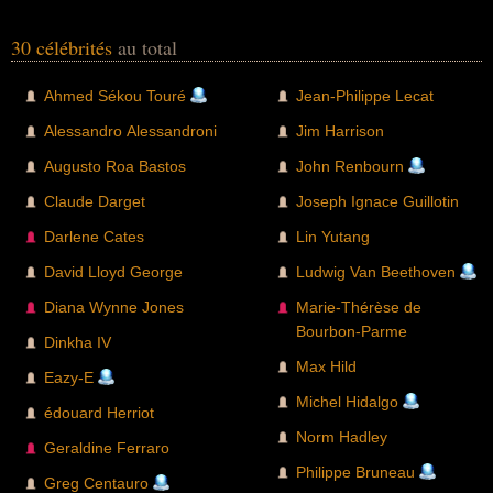
30 célébrités
au total
Ahmed Sékou Touré
Jean-Philippe Lecat
Alessandro Alessandroni
Jim Harrison
Augusto Roa Bastos
John Renbourn
Claude Darget
Joseph Ignace Guillotin
Darlene Cates
Lin Yutang
David Lloyd George
Ludwig Van Beethoven
Diana Wynne Jones
Marie-Thérèse de
Bourbon-Parme
Dinkha IV
Max Hild
Eazy-E
Michel Hidalgo
édouard Herriot
Norm Hadley
Geraldine Ferraro
Philippe Bruneau
Greg Centauro