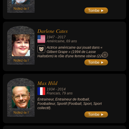
Notez-le !
Tombe ►
Darlene Cates
1947
-
2017
Américaine
, 69 ans
Actrice américaine qui jouait dans «
Gilbert Grape » (1994 de Lasse
+
+
Hallstörm) le rôle d'une femme obèse (226
Notez-la !
kg à l'époque) qui était la mère de Johnny
Tombe ►
Depp et DiCaprio .
Max Hild
1934
-
2014
Francais
, 79 ans
Entraineur, Entraineur de football,
Footballeur, Sportif (Football, Sport, Sport
collectif).
Notez-le !
Tombe ►