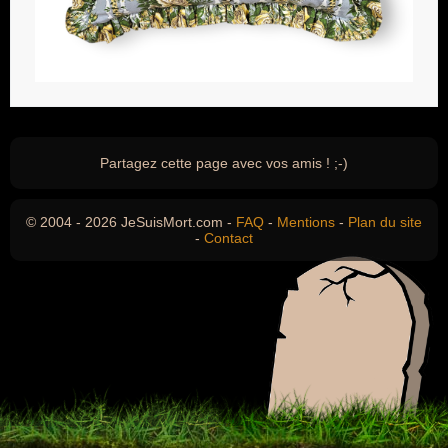
Partagez cette page avec vos amis ! ;-)
© 2004 - 2026 JeSuisMort.com -
FAQ
-
Mentions
-
Plan du site
-
Contact