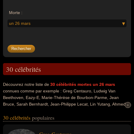
Morte :
un 26 mars
30 célébrités
Découvrez notre liste de
30
célébrités mortes un 26 mars
connues comme par exemple : Greg Centauro, Ludwig Van
Beethoven, Eazy-E, Marie-Thérèse de Bourbon-Parme, Jean
Bruce, Sarah Bernhardt, Jean-Philippe Lecat, Lin Yutang, Ahmed
+
+
Sékou Touré, Joseph Ignace Guillotin... Ces personnalités peuvent
30 célébrités
populaires
avoir des liens variés dans les domaines de l'art, du charme, du
cinéma, de la pornographie, de la musique, du gotha, de la
littérature, du théâtre, de la politique, de l'enseignement, de