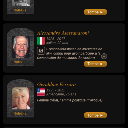
Notez-le !
Tombe ►
Alessandro Alessandroni
1925
-
2017
Italien
, 92 ans
Compositeur italien de musiques de
film, connu pour avoir participé à la
+
+
composition de musiques de western
Notez-le !
spaghettis (notamment de Sergio Leone) : «
Tombe ►
Pour une poignée de dollars, « Et pour
quelques dollars de plus », « Le Bon, la
Brute et le Truand », « Il était une fois dans
l'Ouest », etc.
Geraldine Ferraro
1935
-
2011
Américaine
, 75 ans
Femme d'état, Femme politique (Politique).
Notez-la !
Tombe ►