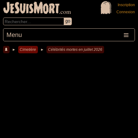
JeSuisMort
Inscription
.com
Connexion
Menu
►
Cimetière
►
Célébrités mortes en juillet 2026