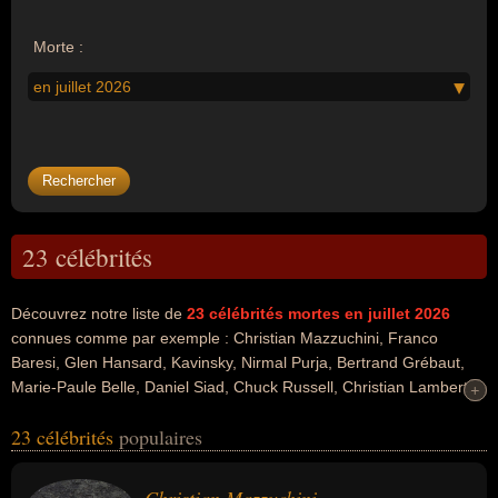
Morte :
en juillet 2026
23 célébrités
Découvrez notre liste de
23
célébrités mortes en juillet 2026
connues comme par exemple : Christian Mazzuchini, Franco
Baresi, Glen Hansard, Kavinsky, Nirmal Purja, Bertrand Grébaut,
Marie-Paule Belle, Daniel Siad, Chuck Russell, Christian Lambert...
+
+
Ces personnalités peuvent avoir des liens variés dans les
23 célébrités
populaires
domaines de l'art, du cinéma, de la télévision, du théâtre, du
football, du sport, du sport collectif, du folk rock, de la musique, du
jeux, du jeux vidéo, de la musique électronique, de l'alpinisme, du