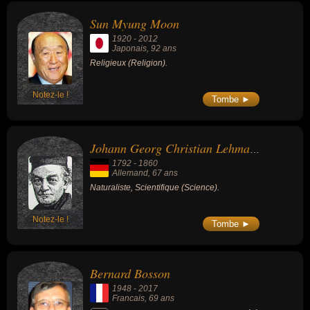
Sun Myung Moon
1920
-
2012
Japonais
, 92 ans
Religieux (Religion).
Notez-le !
Tombe ►
Johann Georg Christian Lehmann
1792
-
1860
Allemand
, 67 ans
Naturaliste, Scientifique (Science).
Notez-le !
Tombe ►
Bernard Bosson
1948
-
2017
Francais
, 69 ans