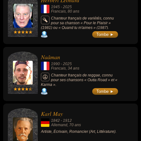
Herbert Léonard
formule 1, du sport automobile ou du sport motorisé. Ces célébrités
1945
-
2025
peuvent également avoir été artiste, chanteur, chanteur de
Francais
, 80 ans
variétés, musicien, chanteur de reggae, écrivain, romancier,
Chanteur français de variétés, connu
pour sa chanson « Pour le Plaisir »
guitariste, danseur, acteur, animateur, historien, historien du
(1981) ou « Quand tu m'aimes » (1987).
journalisme, historien du journalisme sportif, journaliste, journaliste
Tombe ►
sportif, scientifique, pilote de course ou sportif. En ce qui concerne
leurs nationalités au moment de leurs morts, ils peuvent avoir été
francais, allemand, anglais, argentin ou autrichien par exemple.
Naâman
1990
-
2025
Francais
, 34 ans
Chanteur français de reggae, connu
pour ses chansons « Outta Road » et «
Karma ».
Tombe ►
Karl May
1842
-
1912
Allemand
, 70 ans
Artiste, Écrivain, Romancier (Art, Littérature).