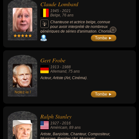
Claude Lombard
1945
-
2021
Belge
, 76 ans
Chanteuse et actrice belge, connue
pour avoir interprété de nombreux
+
+
génériques de séries d'animation. Choriste
de Charles Aznavour pendant plus de 30
Tombe ►
ans, elle a aussi dirigé de nombreux
doublages de films, de séries et de dessins
animés.
Gert Frobe
1913
-
1988
Allemand
, 75 ans
Acteur, Artiste (Art, Cinéma).
Notez-le !
Tombe ►
Ralph Stanley
1927
-
2016
Américain
, 89 ans
Artiste, Banjoïste, Chanteur, Compositeur,
Musicien, Parolier (Art, Musique).