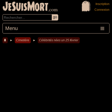
JeSuisMort
Inscription
.com
Connexion
Menu
►
Cimetière
►
Célébrités nées un 25 février