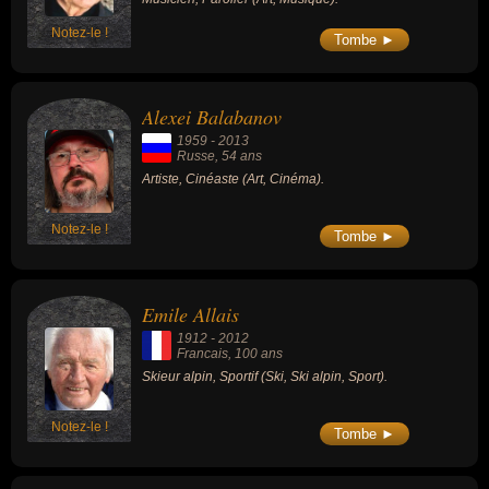
Notez-le !
Tombe ►
Alexei Balabanov
1959
-
2013
Russe
, 54 ans
Artiste, Cinéaste (Art, Cinéma).
Notez-le !
Tombe ►
Emile Allais
1912
-
2012
Francais
, 100 ans
Skieur alpin, Sportif (Ski, Ski alpin, Sport).
Notez-le !
Tombe ►