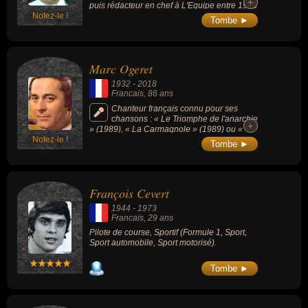
+
+
puis rédacteur en chef à L'Equipe entre 1955
Notez-le !
et 1977, il a largement contribué à hisser au
Tombe ►
plus haut le journalisme de sport dans
l'après-guerre. Spécialisé plus
particulièrement dans le cyclisme, il fut le
créateur du Tour de France de l'Avenir. C'est
Marc Ogeret
également un historien du journalisme
sportif, un écrivain du cyclisme, auteur de
1932
-
2018
plusieurs ouvrages.
Francais
, 86 ans
Chanteur français connu pour ses
chansons : « Le Triomphe de l'anarchie
+
+
» (1989), « La Carmagnole » (1989) ou «
Notez-le !
Maintenant que la jeunesse » (1986).
Tombe ►
François Cevert
1944
-
1973
Francais
, 29 ans
Pilote de course, Sportif (Formule 1, Sport,
Sport automobile, Sport motorisé).
Tombe ►