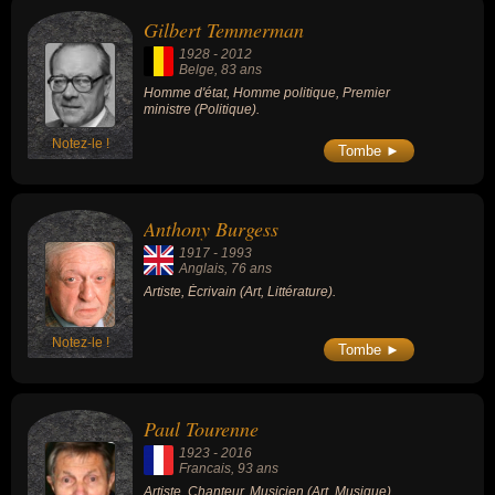
Gilbert Temmerman
1928
-
2012
Belge
, 83 ans
Homme d'état, Homme politique, Premier
ministre (Politique).
Notez-le !
Tombe ►
Anthony Burgess
1917
-
1993
Anglais
, 76 ans
Artiste, Écrivain (Art, Littérature).
Notez-le !
Tombe ►
Paul Tourenne
1923
-
2016
Francais
, 93 ans
Artiste, Chanteur, Musicien (Art, Musique).