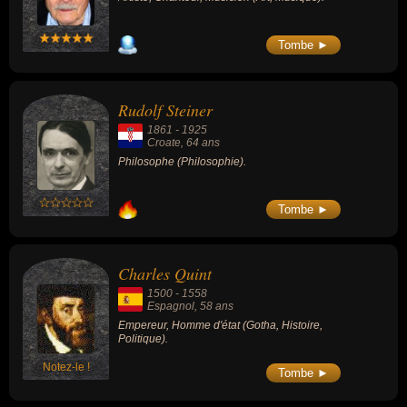
Tombe ►
Rudolf Steiner
1861
-
1925
Croate
, 64 ans
Philosophe (Philosophie).
Tombe ►
Charles Quint
1500
-
1558
Espagnol
, 58 ans
Empereur, Homme d'état (Gotha, Histoire,
Politique).
Notez-le !
Tombe ►