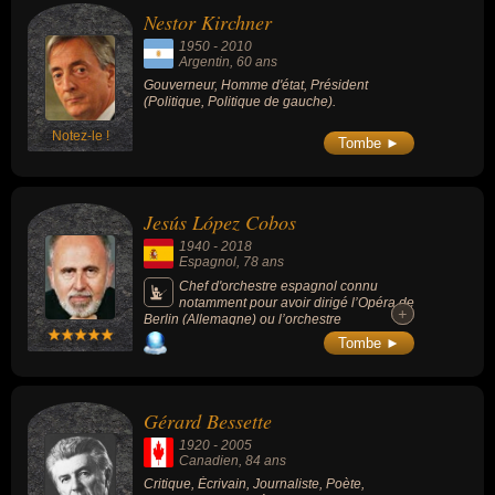
Nestor Kirchner
1950
-
2010
Argentin
, 60 ans
Gouverneur, Homme d'état, Président
(Politique, Politique de gauche).
Notez-le !
Tombe ►
Jesús López Cobos
1940
-
2018
Espagnol
, 78 ans
Chef d'orchestre espagnol connu
notamment pour avoir dirigé l’Opéra de
+
+
Berlin (Allemagne) ou l’orchestre
symphonique de Cincinnati (Ohio, USA).
Tombe ►
Gérard Bessette
1920
-
2005
Canadien
, 84 ans
Critique, Écrivain, Journaliste, Poète,