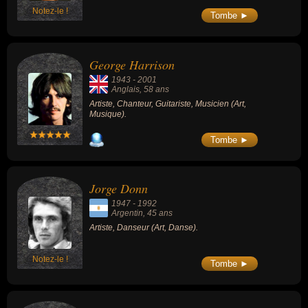
Notez-le !
Tombe ►
George Harrison
1943
-
2001
Anglais
, 58 ans
Artiste, Chanteur, Guitariste, Musicien (Art,
Musique).
Tombe ►
Jorge Donn
1947
-
1992
Argentin
, 45 ans
Artiste, Danseur (Art, Danse).
Notez-le !
Tombe ►