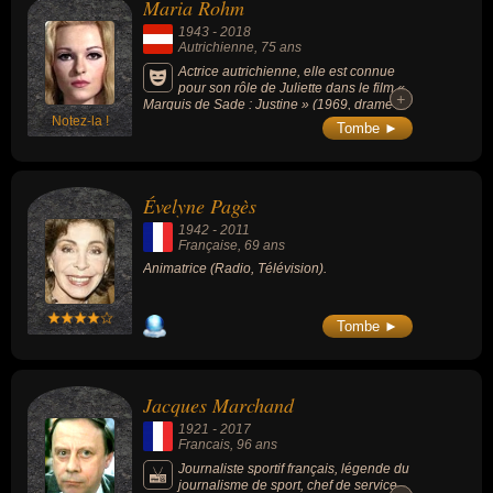
Maria Rohm
1943
-
2018
Autrichienne
, 75 ans
Actrice autrichienne, elle est connue
pour son rôle de Juliette dans le film «
+
+
Marquis de Sade : Justine » (1969, drame /
Notez-la !
érotique, avec Klaus Kinski).
Tombe ►
Évelyne Pagès
1942
-
2011
Française
, 69 ans
Animatrice (Radio, Télévision).
Tombe ►
Jacques Marchand
1921
-
2017
Francais
, 96 ans
Journaliste sportif français, légende du
journalisme de sport, chef de service