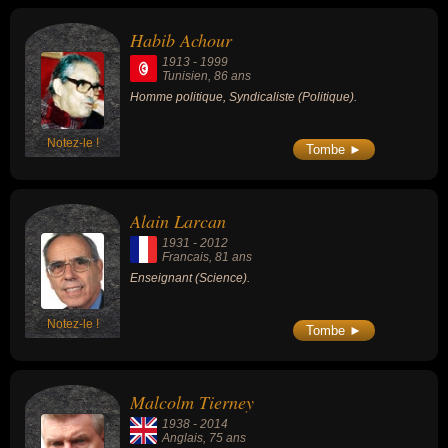
Habib Achour
1913
-
1999
Tunisien
, 86 ans
Homme politique, Syndicaliste (Politique).
Notez-le !
Tombe ►
Alain Larcan
1931
-
2012
Francais
, 81 ans
Enseignant (Science).
Notez-le !
Tombe ►
Malcolm Tierney
1938
-
2014
Anglais
, 75 ans