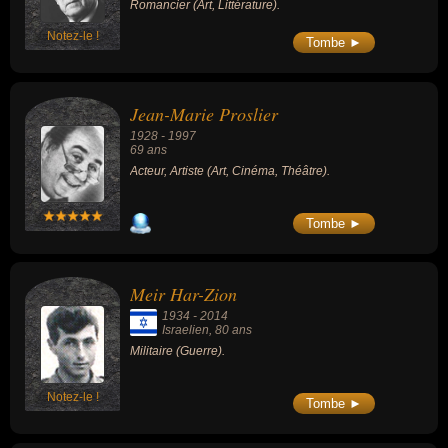
Romancier (Art, Littérature).
Notez-le !
Tombe ►
Jean-Marie Proslier
1928
-
1997
69 ans
Acteur, Artiste (Art, Cinéma, Théâtre).
Tombe ►
Meir Har-Zion
1934
-
2014
Israelien
, 80 ans
Militaire (Guerre).
Notez-le !
Tombe ►