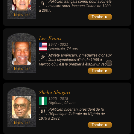
Politicien français connu pour avoir été
ministre sous Jacques Chirac de 1983
à 2007.
Notez-le !
Tombe ►
Lee Evans
1947
-
2021
Américain
, 74 ans
Athlète américain, 2 médailles d’or aux
Jeux olympiques d'été de 1968 à
+
+
Mexico où il est le premier à établir un record
Notez-le !
du monde sur 400 mètres en moins de 44
Tombe ►
secondes (43 s 86), lequel tiendra durant 20
ans.
Shehu Shagari
1925
-
2018
Nigérian
, 93 ans
Politicien nigérian, président de la
République fédérale du Nigéria de
1979 à 1983.
Notez-le !
Tombe ►