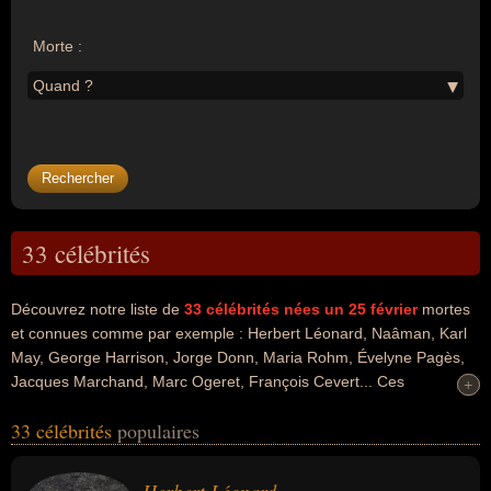
Morte :
Quand ?
33 célébrités
Découvrez notre liste de
33
célébrités nées un 25 février
mortes
et connues comme par exemple : Herbert Léonard, Naâman, Karl
May, George Harrison, Jorge Donn, Maria Rohm, Évelyne Pagès,
Jacques Marchand, Marc Ogeret, François Cevert... Ces
+
+
personnalités peuvent avoir des liens variés dans les domaines de
33 célébrités
populaires
l'art, de la musique, people, de variétés, du reggae, de la
littérature, de la danse, du cinéma, de la radio, de la télévision, du
cyclisme, du journalisme, du journalisme sportif, du sport, de la