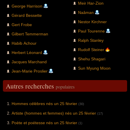
Meir Har-Zion
George Harrison
Naâman
Gérard Bessette
Nestor Kirchner
Gert Frobe
Paul Tourenne
Gilbert Temmerman
Ralph Stanley
Habib Achour
Rudolf Steiner
Herbert Léonard
Shehu Shagari
Jacques Marchand
Sun Myung Moon
Jean-Marie Proslier
Autres recherches
populaires
Hommes célèbres nés un 25 février
(30)
Artiste (hommes et femmes) nés un 25 février
(17)
Poète et poétesse nés un 25 février
(1)