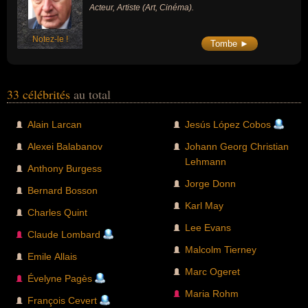
Acteur, Artiste (Art, Cinéma).
Notez-le !
Tombe ►
33 célébrités
au total
Alain Larcan
Jesús López Cobos
Alexei Balabanov
Johann Georg Christian
Lehmann
Anthony Burgess
Jorge Donn
Bernard Bosson
Karl May
Charles Quint
Lee Evans
Claude Lombard
Malcolm Tierney
Emile Allais
Marc Ogeret
Évelyne Pagès
Maria Rohm
François Cevert