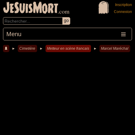
JeSuisMort
Inscription
.com
Connexion
Menu
►
Cimetière
►
Metteur en scène francais
►
Marcel Maréchal