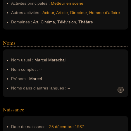
Activités principales :
Metteur en scène
Autres activités :
Acteur
,
Artiste
,
Directeur
,
Homme d'affaire
Domaines :
Art, Cinéma, Télévision, Théâtre
Noms
Nom usuel :
Marcel Maréchal
Nom complet :
--
Prénom :
Marcel
Noms dans d'autres langues :
--
+
+
Homonymes :
0
(aucun)
Naissance
Nom de famille :
Maréchal
Pseudonyme :
--
Date de naissance :
25 décembre
1937