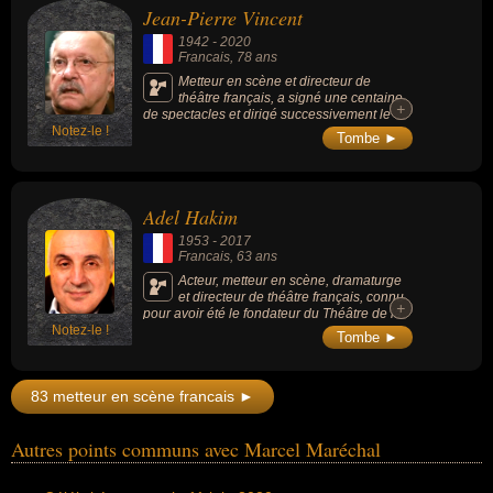
Jean-Pierre Vincent
1942
-
2020
Francais
, 78 ans
Metteur en scène et directeur de
théâtre français, a signé une centaine
+
+
de spectacles et dirigé successivement le
Notez-le !
Théâtre national de Strasbourg (TNS), la
Tombe ►
Comédie-Française et les Amandiers, à
Nanterre (Hauts-de-Seine). Pédagogue
exceptionnel, il est le « père » de théâtre de
nombre de talents, qu’il s’agisse de Denis
Adel Hakim
Podalydès, de Stanislas Nordey,
d’Emmanuelle Béart, de Pascal Rambert et
1953
-
2017
de bien d’autres.
Francais
, 63 ans
Acteur, metteur en scène, dramaturge
et directeur de théâtre français, connu
+
+
pour avoir été le fondateur du Théâtre de la
Notez-le !
Balance (Paris) et le directeur du centre
Tombe ►
dramatique national du Val-de-Marne, à la
manufacture des Oeillets (Ivry-sur-Seine). Il a
mis en scène Eschyle, Botho Strauss,
83 metteur en scène francais ►
Goldoni, Pirandello, Shakespeare, Sophocle,
Gabriel Calderon, Marivaux...
Autres points communs avec Marcel Maréchal