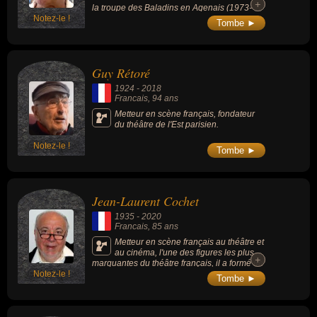
+
+
la troupe des Baladins en Agenais (1973-
Notez-le !
2015).
Tombe ►
Guy Rétoré
1924
-
2018
Francais
, 94 ans
Metteur en scène français, fondateur
du théâtre de l'Est parisien.
Notez-le !
Tombe ►
Jean-Laurent Cochet
1935
-
2020
Francais
, 85 ans
Metteur en scène français au théâtre et
au cinéma, l'une des figures les plus
+
+
marquantes du théâtre français, il a formé un
Notez-le !
grand nombre d’acteurs parmi lesquels
Tombe ►
Isabelle Huppert, Fabrice Lucchini ou Gérard
Depardieu.