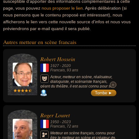
susceptible d'apporter des informations complémentaires à cette
page, vous pouvez
nous proposer le lien
. Après délibération (si
nous pensons que le contenu proposé est intéressant), nous
afficherons le lien vers cette nouvelle source d'infos et nous vous
préviendrons par e-mail quand il sera publié.
Autres metteur en scène francais
Robert Hossein
1927
-
2020
Francais
, 93 ans
Acteur, metteur en scène, réalisateur,
dialoguiste, et scénariste français,
+
+
géant du théâtre, il est aussi connu pour ses
rôles au cinéma ou la télévision. Parmi ses
Tombe ►
films connus : « Toi, le venin » (1959,
policier), « Madame Sans-Gêne » (1961,
historique), « Angélique Marquise des Anges
» (1964, aventure, avec Michèle Mercier), «
Roger Louret
Prêtres interdits » (1973, drame), « Liberté,
égalité, choucroute » (1985, comédie, avec
1950
-
2023
Michel Serrault) et « Les Misérables » (182,
Francais
, 72 ans
drame, avec Lino Ventura).
Metteur en scène français, connu pour
être le metteur en scène et créateur de