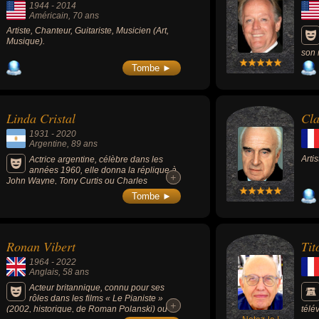
1944
-
2014
Américain
, 70 ans
Artiste, Chanteur, Guitariste, Musicien (Art,
Musique).
son 
comp
Tombe ►
road
fils
ains
Fond
Linda Cristal
Cla
meil
inte
1931
-
2020
dram
Argentine
, 89 ans
Arti
Actrice argentine, célèbre dans les
années 1960, elle donna la réplique à
+
+
John Wayne, Tony Curtis ou Charles
Bronson. Elle a joué dans « Comanche »
Tombe ►
(1956), « Alamo » (1960), « Les Deux
cavaliers » (1961), « Les Légions » (1960)
ou « Mister Majestyk » (1974).
Ronan Vibert
Tit
1964
-
2022
Anglais
, 58 ans
Acteur britannique, connu pour ses
rôles dans les films « Le Pianiste »
+
+
(2002, historique, de Roman Polanski) ou «
télé