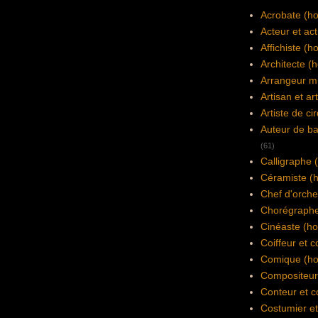
Acrobate (h
Acteur et act
Affichiste 
Architecte 
Arrangeur mu
Artisan et ar
Artiste de c
Auteur de b
(61)
Calligraphe
Céramiste (
Chef d'orch
Chorégraph
Cinéaste (h
Coiffeur et c
Comique (h
Compositeur 
Conteur et 
Costumier et