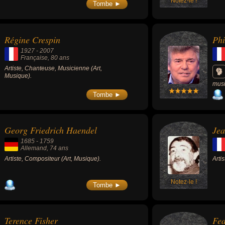
Dans l'ombre de Mary » (2013, biopic, avec
Notez-le !
épis
Tombe ►
Tom Hanks) ou la série « Les Borgia » (2011-
titre.
2013).
Régine Crespin
Phi
1927
-
2007
Française
, 80 ans
Artiste, Chanteuse, Musicienne (Art,
Musique).
musi
Tombe ►
Georg Friedrich Haendel
Jea
1685
-
1759
Allemand
, 74 ans
Artiste, Compositeur (Art, Musique).
Artis
Notez-le !
Tombe ►
Terence Fisher
Fed