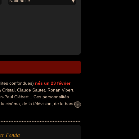
Nationalité
alités confondues)
nés un 23 février
Cristal, Claude Sautet, Ronan Vibert,
n-Paul Clébert... Ces personnalités
du cinéma, de la télévision, de la bande
+
+
nt avoir été chanteur, guitariste,
té, producteur, producteur de cinéma,
ancier, romancier policier, scénariste de
qui concerne leurs nationalités au
er Fonda
allemand par exemple.