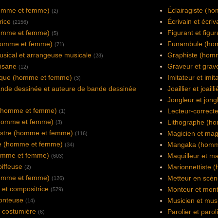
omme et femme)
Éclairagiste (h
(2)
rice
Écrivain et écriv
(2156)
(homme et femme)
Figurant et figu
(5)
(homme et femme)
Funambule (ho
(71)
sical et arrangeuse musicale
Graphiste (hom
(28)
tisane
Graveur et grav
(12)
irque (homme et femme)
Imitateur et imit
(3)
ande dessinée et auteure de bande dessinée
Joaillier et joaill
Jongleur et jong
 (homme et femme)
Lecteur-correcteu
(1)
homme et femme)
Lithographe (h
(3)
estre (homme et femme)
Magicien et mag
(116)
e (homme et femme)
Mangaka (homm
(34)
omme et femme)
Maquilleur et ma
(603)
oiffeuse
Marionnettiste
(2)
omme et femme)
Metteur en scèn
(126)
et compositrice
Monteur et mon
(579)
conteuse
Musicien et mus
(14)
 costumière
Parolier et parol
(6)