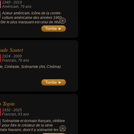
1940
-
2019
Américain
, 79 ans
Acteur américain, icône de la contre-
culture américaine des années 1960,
+
+
rôle le plus marquant est celui de Wyatt,
agnon biker de Dennis Hopper dans le
Tombe ►
-movie « Easy Rider » (1969). Il est le
 d'Henry Fonda et le frère de Jane Fonda
i que le père de Bridget et de Justin
a. Il a été nommé pour l'Oscar du
ude Sautet
leur acteur en 1997 pour son
rprétation dans « L'Or de la vie » (1997,
1924
-
2000
e, de Victor Nuñez).
Francais
, 76 ans
ste, Cinéaste, Scénariste (Art, Cinéma).
Tombe ►
o Topin
1932
-
2025
Francais
, 93 ans
Scénariste et écrivain français, célèbre
pour être le créateur de la série
+
+
visée Navarro, dont il a scénarisé les 108