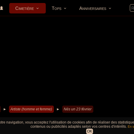
Cimetière
Tops
Anniversaires
►
Artiste (homme et femme)
►
Nés un 23 février
tre navigation, vous acceptez l'utilisation de cookies afin de réaliser des statistiq
contenus ou publicités adaptés selon vos centres d'intérêts.
En s
OK