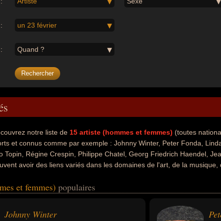
:
Artiste
Sexe
:
un 23 février
:
Quand ?
és
couvrez notre liste de
15
artiste (hommes et femmes)
(toutes nation
rts et connus comme par exemple : Johnny Winter, Peter Fonda, Linda 
to Topin, Régine Crespin, Philippe Chatel, Georg Friedrich Haendel, Jea
uvent avoir des liens variés dans les domaines de l'art, de la musique, 
nalisme, de la littérature ou de variétés. Ces célébrités peuvent égaleme
mmes et femmes)
populaires
 cinéaste, descendant de célébrité, homme d'affaire, parent de célébri
 de livre pour enfants, écrivain, essayiste, journaliste, nouvelliste, rom
 chanteur de variétés, compositeur ou compositeur de variétés. En ce 
Johnny Winter
Pet
orts, ils peuvent avoir été américain, argentin, francais, anglais ou 