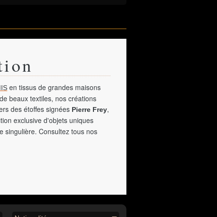
tion
en tissus de grandes maisons
IS
de beaux textiles, nos créations
vers des étoffes signées
,
Pierre Frey
tion exclusive d'objets uniques
e singulière. Consultez tous nos