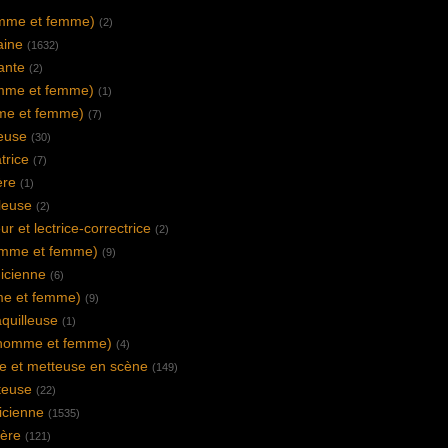
omme et femme)
(2)
aine
(1632)
rante
(2)
mme et femme)
(1)
me et femme)
(7)
euse
(30)
atrice
(7)
ière
(1)
leuse
(2)
r et lectrice-correctrice
(2)
omme et femme)
(9)
icienne
(6)
e et femme)
(9)
quilleuse
(1)
 (homme et femme)
(4)
e et metteuse en scène
(149)
teuse
(22)
icienne
(1535)
ière
(121)