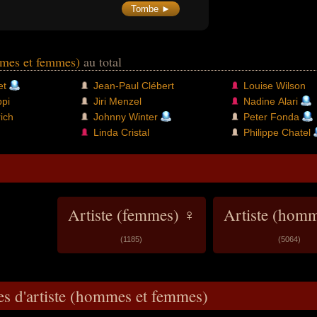
Tombe ►
mmes et femmes)
au total
et
Jean-Paul Clébert
Louise Wilson
ppi
Jiri Menzel
Nadine Alari
ich
Johnny Winter
Peter Fonda
Linda Cristal
Philippe Chatel
Artiste (femmes) ♀
Artiste (hom
(1185)
(5064)
es d'artiste (hommes et femmes)