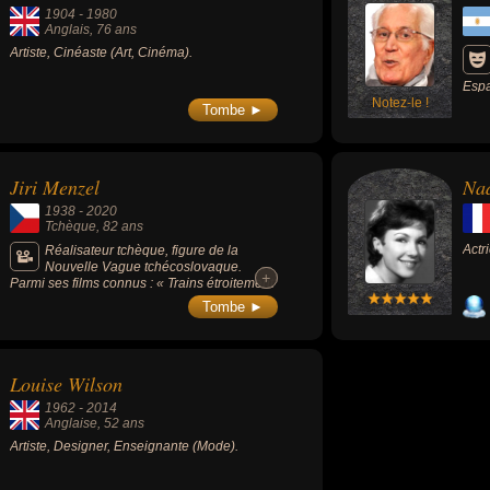
1904
-
1980
Anglais
, 76 ans
Artiste, Cinéaste (Art, Cinéma).
Espa
Notez-le !
tour
Tombe ►
Temp
Dern
fais
parv
Jiri Menzel
Nad
inca
perp
1938
-
2020
d'un
Tchèque
, 82 ans
les 
Actr
popu
Réalisateur tchèque, figure de la
à l'
Nouvelle Vague tchécoslovaque.
+
+
dict
Parmi ses films connus : « Trains étroitement
surveillés » (1966, comédie dramatique), «
Tombe ►
Un été capricieux » (1968, comédie) ou «
Mon cher petit village » (1985, comédie).
Louise Wilson
1962
-
2014
Anglaise
, 52 ans
Artiste, Designer, Enseignante (Mode).