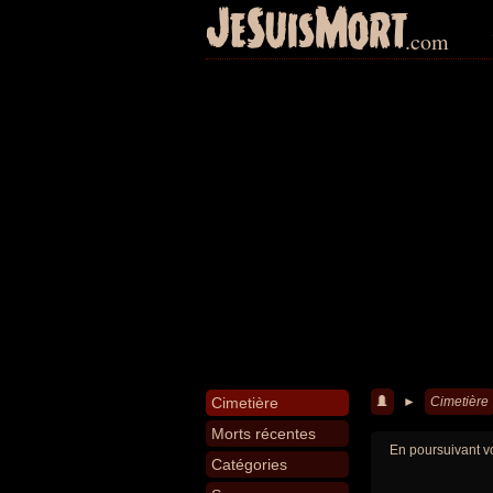
JeSuisMort
.com
Cimetière
►
Cimetière
Morts récentes
En poursuivant vo
Catégories