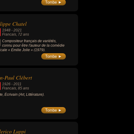
odes avec Roger Hanin dans le rôle-
Tombe ►
lippe Chatel
1948
-
2021
Francais
, 72 ans
Compositeur français de variétés,
connu pour être l'auteur de la comédie
cale « Emilie Jolie » (1979).
Tombe ►
n-Paul Clébert
1926
-
2011
Francais
, 85 ans
te, Écrivain (Art, Littérature).
Tombe ►
erico Luppi