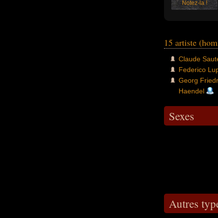
Notez-la !
15 artiste (ho
Claude Saut
Federico Lu
Georg Friedr
Haendel
Sexes
Autres typ