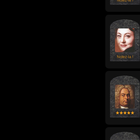
Notez-le !
Notez-la !