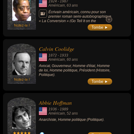
1924
-
1987
jour férié aux États-Unis.
mouvement), une possible implication du FBI
Américain
, 63 ans
est évoquée.
Écrivain américain, connu pour son
premier roman semi-autobiographique
+
+
« La Conversion » (Go Tell It on the
Notez-le !
Mountain), paru en 1953, et sa nouvelle «
Tombe ►
Blues pour Sonny » (Sonny's Blues). Ses
essais explorent les non-dits et les tensions
sous-jacentes autour des distinctions
raciales, sexuelles et de classe au sein des
Calvin Coolidge
sociétés occidentales, en particulier dans
l'Amérique du milieu du XXe siècle.
1872
-
1933
Américain
, 60 ans
Avocat, Gouverneur, Homme d'état, Homme
de loi, Homme politique, Président (Histoire,
Politique).
Notez-le !
Tombe ►
Abbie Hoffman
1936
-
1989
Américain
, 52 ans
Anarchiste, Homme politique (Politique).