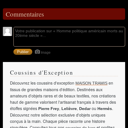
Commentaires
Image
Coussins d'Exception
Découvrez les coussins d'exception
en
MAISON TRAMIS
tissus de grandes maisons d'édition. Destinées aux
amateurs d'objets rares et de beaux textiles, nos créations
haut de gamme valorisent l'artisanat français à travers des
étoffes signées
,
,
ou
.
Pierre Frey
Lelièvre
Dedar
Hermès
Découvrez notre sélection exclusive d'objets uniques
conçus à la main. Chaque pièce raconte une histoire
singulière. Consultez tous nos
et profitez
coussins de luxe