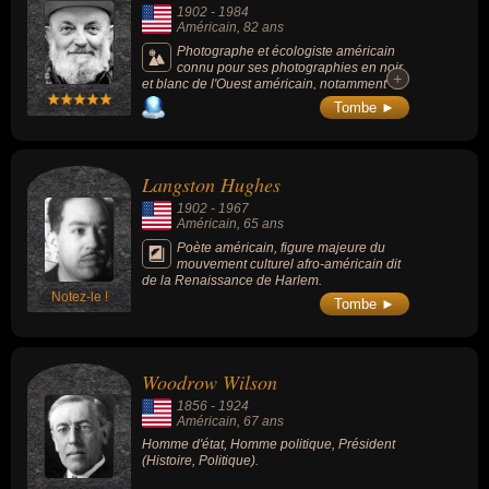
protection des consommateurs, l'Hepburn
1902
-
1984
Act (en) de 1906 (qui renforce les pouvoirs
Américain
, 82 ans
de la Commission du commerce entre États),
et le Pure Food and Drug Act de 1906 (qui
Photographe et écologiste américain
fonde la Food and Drug Administration).
connu pour ses photographies en noir
+
+
et blanc de l'Ouest américain, notamment
dans la Sierra Nevada, et plus
Tombe ►
particulièrement du parc national de
Yosemite. Une de ses plus célèbres
photographies s'intitule « Moonrise,
Hernandez, Nouveau Mexique ».
Langston Hughes
1902
-
1967
Américain
, 65 ans
Poète américain, figure majeure du
mouvement culturel afro-américain dit
de la Renaissance de Harlem.
Notez-le !
Tombe ►
Woodrow Wilson
1856
-
1924
Américain
, 67 ans
Homme d'état, Homme politique, Président
(Histoire, Politique).