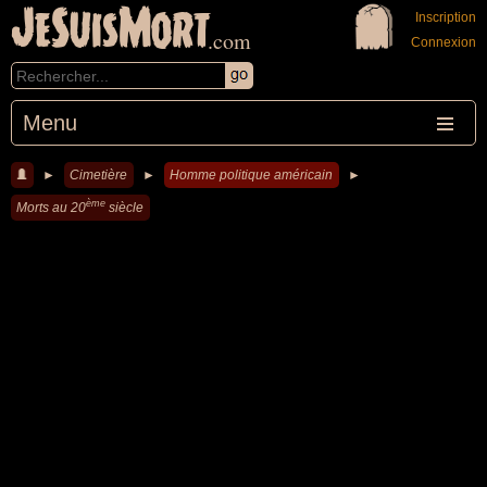
JeSuisMort
Inscription
.com
Connexion
Menu
►
Cimetière
►
Homme politique américain
►
ème
Morts au 20
siècle