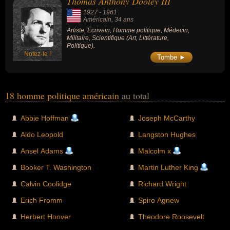
Thomas Anthony Dooley III
1927
-
1961
Américain
, 34 ans
Artiste, Écrivain, Homme politique, Médecin,
Militaire, Scientifique (Art, Littérature,
Politique).
Notez-le !
Tombe ►
18 homme politique américain
au total
Abbie Hoffman
Joseph McCarthy
Aldo Leopold
Langston Hughes
Ansel Adams
Malcolm x
Booker T. Washington
Martin Luther King
Calvin Coolidge
Richard Wright
Erich Fromm
Spiro Agnew
Herbert Hoover
Theodore Roosevelt