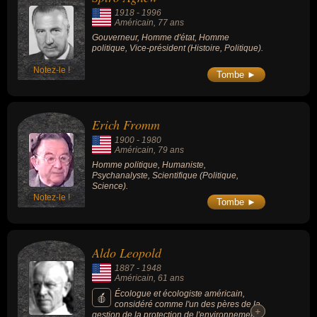
1918
-
1996
Américain
, 77 ans
Gouverneur, Homme d'état, Homme
politique, Vice-président (Histoire, Politique).
Notez-le !
Tombe ►
Erich Fromm
1900
-
1980
Américain
, 79 ans
Homme politique, Humaniste,
Psychanalyste, Scientifique (Politique,
Science).
Notez-le !
Tombe ►
Aldo Leopold
1887
-
1948
Américain
, 61 ans
Écologue et écologiste américain,
considéré comme l'un des pères de la
+
+
gestion de la protection de l'environnement