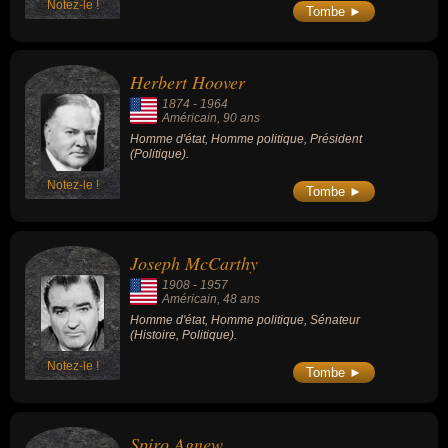
Notez-le !
Tombe ►
Herbert Hoover
1874
-
1964
Américain
, 90 ans
Homme d'état, Homme politique, Président
(Politique).
Notez-le !
Tombe ►
Joseph McCarthy
1908
-
1957
Américain
, 48 ans
Homme d'état, Homme politique, Sénateur
(Histoire, Politique).
Notez-le !
Tombe ►
Spiro Agnew