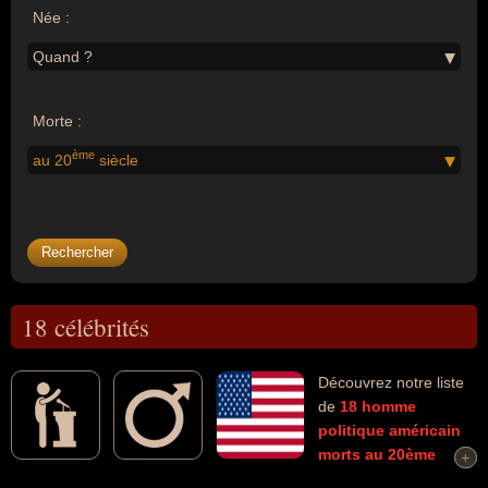
Née :
Quand ?
Morte :
ème
au 20
siècle
18 célébrités
Découvrez notre liste
de
18
homme
politique
américain
morts au 20ème
+
+
siècle
connus comme par exemple : Martin Luther King, Malcolm