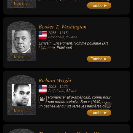
Notez-le !
aux États-Unis, il a influencé le
Tombe ►
développement de l'éthique
environnementale moderne et le mouvement
pour la protection des espaces naturels.
Booker T. Washington
1856
-
1915
Américain
, 59 ans
Écrivain, Enseignant, Homme politique (Art,
Littérature, Politique).
Notez-le !
Tombe ►
Richard Wright
1908
-
1960
Américain
, 52 ans
Romancier afro-américain, connu pour
son roman « Native Son » (1940) est
+
+
un best-seller qui traverse les barrières des
Notez-le !
préjugés racistes de son temps, Orson
Tombe ►
Welles en fera une adaptation pour le théâtre
en 1941 et Rashid Johnson un film « Native
Son » (2019).