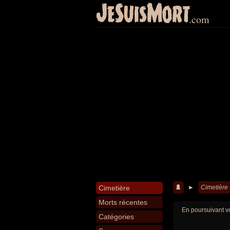
JeSuisMort
.com
Cimetière
►
Cimetière
Morts récentes
En poursuivant vo
Catégories