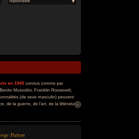
Nationalité
rts en 1945
connus comme par
enito Mussolini, Franklin Roosevelt,
rsonnalités (de sexe masculin) peuvent
, de la guerre, de l'art, de la littérature,
+
+
ébrités peuvent également avoir été
azi, général, militaire, artiste, écrivain,
ce qui concerne leurs nationalités au moment
.
rge Patton