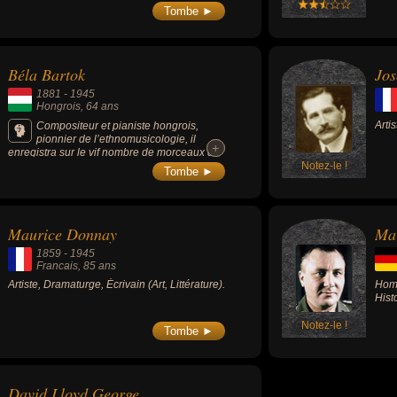
Tombe ►
Béla Bartok
Jos
1881
-
1945
Hongrois
, 64 ans
Arti
Compositeur et pianiste hongrois,
pionnier de l’ethnomusicologie, il
+
+
enregistra sur le vif nombre de morceaux de
musique folklorique d’Europe de l'Est. Il est
Notez-le !
Tombe ►
influencé à ses débuts par Richard Strauss,
Liszt et Brahms dans le style tzigano-
hongrois du verbunkos ; puis sa découverte
de Claude Debussy et des chants paysans
Maurice Donnay
Ma
slaves l'oriente vers un nouveau style très
personnel où sont intégrées les découvertes
1859
-
1945
de Stravinsky et Schönberg.
Francais
, 85 ans
Artiste, Dramaturge, Écrivain (Art, Littérature).
Homm
Histo
Notez-le !
Tombe ►
David Lloyd George