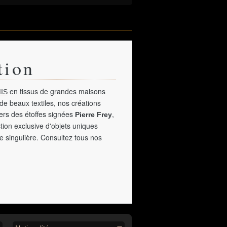
tion
en tissus de grandes maisons
IS
de beaux textiles, nos créations
vers des étoffes signées
,
Pierre Frey
tion exclusive d'objets uniques
e singulière. Consultez tous nos