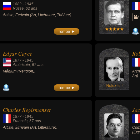
1883
-
1945
Russe
, 62 ans
Artiste, Écrivain (Art, Littérature, Théâtre).
Tombe ►
Edgar Cayce
Rob
1877
-
1945
Américain
, 67 ans
Médium (Religion).
Arch
Art).
Notez-le !
Tombe ►
Charles Regismanset
Jac
1877
-
1945
Francais
, 67 ans
Artiste, Écrivain (Art, Littérature).
Comm
(Ext