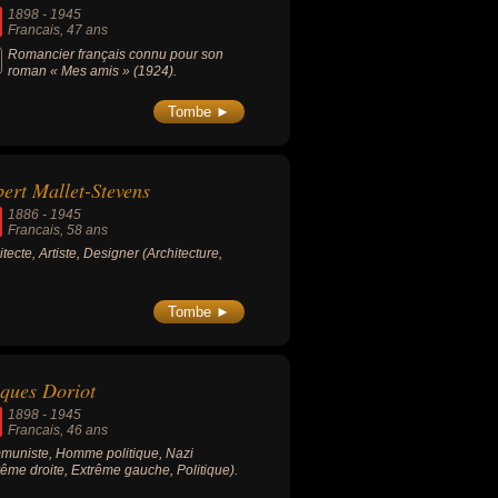
1898
-
1945
Francais
, 47 ans
Romancier français connu pour son
roman « Mes amis » (1924).
Tombe ►
ert Mallet-Stevens
1886
-
1945
Francais
, 58 ans
itecte, Artiste, Designer (Architecture,
Tombe ►
ques Doriot
1898
-
1945
Francais
, 46 ans
uniste, Homme politique, Nazi
rême droite, Extrême gauche, Politique).