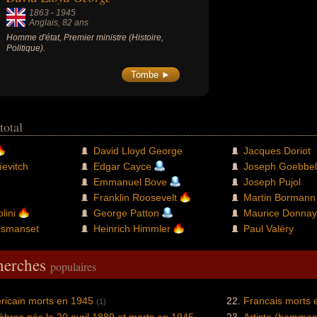
1863
-
1945
Anglais
, 82 ans
Homme d'état, Premier ministre (Histoire,
Politique).
Tombe ►
total
David Lloyd George
Jacques Doriot
ïevitch
Edgar Cayce
Joseph Goebbel
Emmanuel Bove
Joseph Pujol
Franklin Roosevelt
Martin Bormann
lini
George Patton
Maurice Donnay
ismanset
Heinrich Himmler
Paul Valéry
cherches
populaires
ricain morts en 1945
Francais morts 
(1)