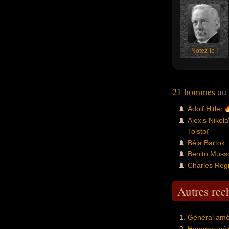
Notez-le !
21 hommes
au 
Adolf Hitler
Alexis Nikola
Tolstoï
Béla Bartok
Benito Musso
Charles Reg
Autres re
Général amé