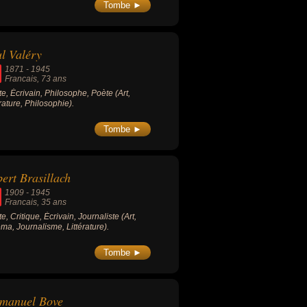
nisée. Si les opinions des
Tombe ►
andants alliés à son sujet étaient
ent mitigées, il était tenu en haute
me par ses adversaires allemands. Le
 « Patton » de 1970 a remporté sept
l Valéry
rs et a contribué à faire de lui un héros
laire américain.
1871
-
1945
Francais
, 73 ans
ste, Écrivain, Philosophe, Poète (Art,
érature, Philosophie).
Tombe ►
ert Brasillach
1909
-
1945
Francais
, 35 ans
te, Critique, Écrivain, Journaliste (Art,
ma, Journalisme, Littérature).
Tombe ►
manuel Bove