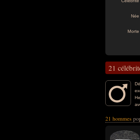
Célébrité 
Née 
Morte 
21 célébrit
Dé
ex
He
av
de la politique, 
21 hommes
po
chancelier, crimin
poète, ministre, p
de leurs morts, i