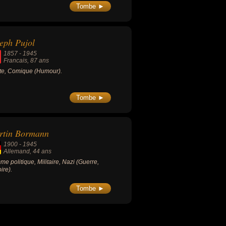
Tombe ►
eph Pujol
1857
-
1945
Francais
, 87 ans
ste, Comique (Humour).
Tombe ►
rtin Bormann
1900
-
1945
Allemand
, 44 ans
e politique, Militaire, Nazi (Guerre,
ire).
Tombe ►