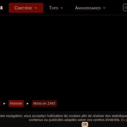
Cimetière
Tops
Anniversaires
►
Homme
►
Morts en 1945
tre navigation, vous acceptez l'utilisation de cookies afin de réaliser des statistiq
contenus ou publicités adaptés selon vos centres d'intérêts.
En s
OK