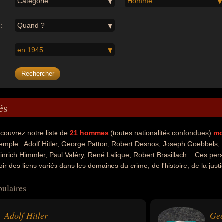
:
Catégorie
Homme
:
Quand ?
:
en 1945
és
couvrez notre liste de
21
hommes
(toutes nationalités confondues)
mo
emple : Adolf Hitler, George Patton, Robert Desnos, Joseph Goebbels, B
inrich Himmler, Paul Valéry, René Lalique, Robert Brasillach... Ces pe
oir des liens variés dans les domaines du crime, de l'histoire, de la justice
de la philosophie, de la joaillerie, du cinéma ou du journalisme. Ces cél
pulaires
el contre l'humanité, criminel de guerre, homme d'état, homme politique, n
résident, philosophe, joaillier, vitrailliste, critique ou journaliste. En 
ls peuvent avoir été allemand, américain, francais ou italien par exemple
Adolf Hitler
Geo