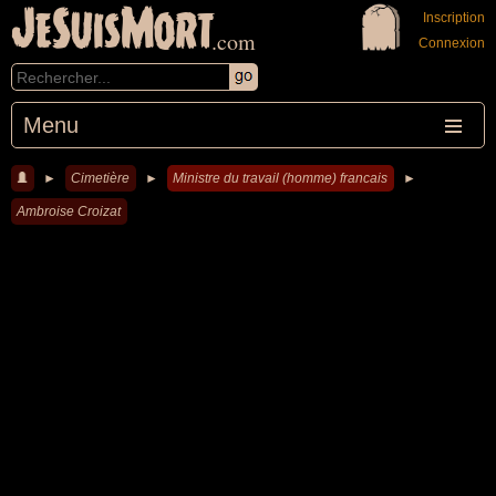
JeSuisMort
Inscription
.com
Connexion
Menu
►
Cimetière
►
Ministre du travail (homme) francais
►
Ambroise Croizat