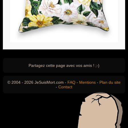
Partagez cette page avec vos amis ! ;-)
© 2004 - 2026 JeSuisMort.com -
FAQ
-
Mentions
-
Plan du site
-
Contact