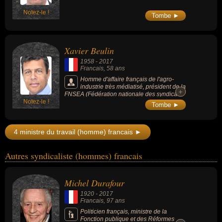
Notez-le !
Tombe ►
Xavier Beulin
1958
-
2017
Francais
, 58 ans
Homme d'affaire français de l'agro-
industrie très médiatisé, président de la
+
+
FNSEA (Fédération nationale des syndicats
Notez-le !
d'exploitants agricoles) de 2010 à 2017 et
Tombe ►
connu pour ses statuts paradoxaux d'homme
d'affaire et de syndicaliste.
4 ministre du travail (homme) francais ►
Autres syndicaliste (hommes) francais
Michel Durafour
1920
-
2017
Francais
, 97 ans
Politicien français, ministre de la
Fonction publique et des Réformes