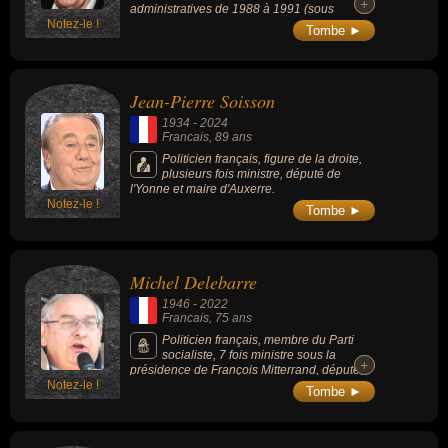
+
+
administratives de 1988 à 1991 (sous
Notez-le !
François Mitterrand) après avoir été Ministre
Tombe ►
du Travail de 1974 à 1976 (sous Valéry
Giscard d'Estaing), fut l'un des premiers «
ministres d'ouverture », expression inventée
pour lui quand une poignée de centristes
Jean-Pierre Soisson
avaient accepté la main tendue de François
Mitterrand en 1988. Le geste politique avait
1934
-
2024
frappé à l'époque et la formule est restée
Francais
, 89 ans
depuis.
Politicien français, figure de la droite,
plusieurs fois ministre, député de
l'Yonne et maire d'Auxerre.
Notez-le !
Tombe ►
Michel Delebarre
1946
-
2022
Francais
, 75 ans
Politicien français, membre du Parti
socialiste, 7 fois ministre sous la
+
+
présidence de François Mitterrand, député
Notez-le !
puis sénateur du Nord, il est maire de
Tombe ►
Dunkerque pendant 25 ans (1989-2014).