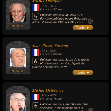
Michel Durafour
1920
-
2017
Francais
, 97 ans
Politicien français, ministre de la
Fonction publique et des Réformes
+
+
administratives de 1988 à 1991 (sous
Notez-le !
François Mitterrand) après avoir été Ministre
Tombe ►
du Travail de 1974 à 1976 (sous Valéry
Giscard d'Estaing), fut l'un des premiers «
ministres d'ouverture », expression inventée
pour lui quand une poignée de centristes
Jean-Pierre Soisson
avaient accepté la main tendue de François
Mitterrand en 1988. Le geste politique avait
1934
-
2024
frappé à l'époque et la formule est restée
Francais
, 89 ans
depuis.
Politicien français, figure de la droite,
plusieurs fois ministre, député de
l'Yonne et maire d'Auxerre.
Notez-le !
Tombe ►
Michel Delebarre
1946
-
2022
Francais
, 75 ans
Politicien français, membre du Parti
socialiste, 7 fois ministre sous la
+
+