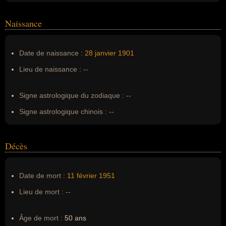
Homonymes :
0
(aucun)
Naissance
Nom de famille :
Croizat
Pseudonyme :
--
Date de naissance :
28 janvier
1901
Surnom :
--
Lieu de naissance :
--
Erreurs d'écriture :
--
Signe astrologique du zodiaque :
--
Signe astrologique chinois :
--
Décès
Date de mort :
11 février
1951
Lieu de mort :
--
Âge de mort :
50 ans