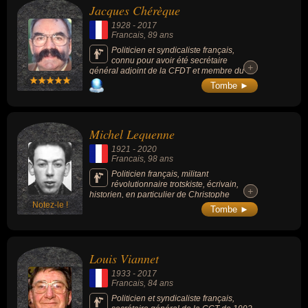
Jacques Chérèque
1928
-
2017
Francais
, 89 ans
Politicien et syndicaliste français,
connu pour avoir été secrétaire
+
+
général adjoint de la CFDT et membre du
gouvernement de Michel Rocard en tant que
Tombe ►
ministre délégué sous la présidence de
François Mitterrand (en 1988 et 1991). Il est
le père du syndicaliste François Chérèque
mort presque 1 an avant lui.
Michel Lequenne
1921
-
2020
Francais
, 98 ans
Politicien français, militant
révolutionnaire trotskiste, écrivain,
+
+
historien, en particulier de Christophe
Notez-le !
Colomb, il était aussi correcteur (à
Tombe ►
l’Encyclopaedia Universalis et au Journal
officiel) et adepte du mouvement surréaliste.
Louis Viannet
1933
-
2017
Francais
, 84 ans
Politicien et syndicaliste français,