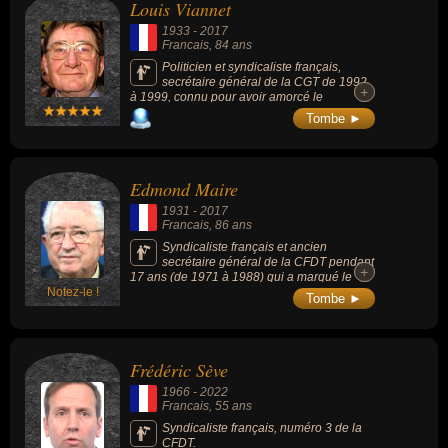
Louis Viannet
1933
-
2017
Francais
, 84 ans
Politicien et syndicaliste français,
secrétaire général de la CGT de 1992
+
+
à 1999, connu pour avoir amorcé le
renouveau de la CGT et sa prise de distance
Tombe ►
avec le PCF en quittant le bureau national de
ce Parti en 1996. Il est également connu
pour son interventions syndicaliste lors des
grèves de 1995, notamment pour avoir traité
Edmond Maire
Alain Juppé de « Tartuffe de la concertation »
afin de protester contre son plan sur la
1931
-
2017
Sécurité sociale et la retraite des
Francais
, 86 ans
fonctionnaires et des régimes spéciaux.
Syndicaliste français et ancien
secrétaire général de la CFDT pendant
+
+
17 ans (de 1971 à 1988) qui a marqué le
Notez-le !
syndicat de son empreinte : recentrage de la
Tombe ►
CFDT sur l'action syndicale et la proximité
avec les travailleurs, penseur de la
deuxième gauche et de la transformation
sociale.
Frédéric Sève
1966
-
2022
Francais
, 55 ans
Syndicaliste français, numéro 3 de la
CFDT.