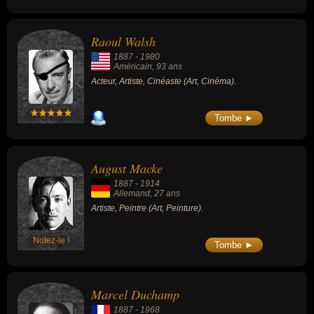
Raoul Walsh
1887
-
1980
Américain
, 93 ans
Acteur, Artiste, Cinéaste (Art, Cinéma).
Tombe ►
August Macke
1887
-
1914
Allemand
, 27 ans
Artiste, Peintre (Art, Peinture).
Notez-le !
Tombe ►
Marcel Duchamp
1887
-
1968