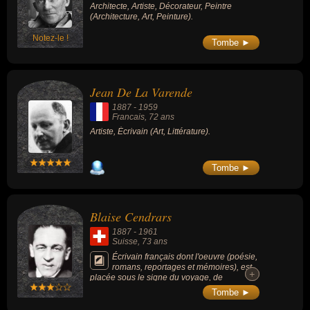
Architecte, Artiste, Décorateur, Peintre
(Architecture, Art, Peinture).
Notez-le !
Tombe ►
Jean De La Varende
1887
-
1959
Francais
, 72 ans
Artiste, Écrivain (Art, Littérature).
Tombe ►
Blaise Cendrars
1887
-
1961
Suisse
, 73 ans
Écrivain français dont l'oeuvre (poésie,
romans, reportages et mémoires), est
+
+
placée sous le signe du voyage, de
l'aventure, de la découverte et de l'exaltation
Tombe ►
du monde moderne où l'imaginaire se mêle
au réel de façon inextricable. Il est connu