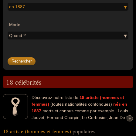
en 1887
Morte :
Quand ?
18 célébrités
Découvrez notre liste de
18
artiste (hommes et
femmes)
(toutes nationalités confondues)
nés en
1887
morts et connus comme par exemple : Louis
Jouvet, Fernand Charpin, Le Corbusier, Jean De La
+
+
Varende, Blaise Cendrars, Arthur Rubinstein, Albert Willemetz, Jean
18 artiste (hommes et femmes)
populaires
Ray, Sophie Tucker, Pierre Jean Jouve... Ces personnalités