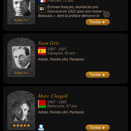
Francais
, 72 ans
Écrivain français, lauréat du prix
Goncourt en 1921 pour son roman «
+
+
Batouala », dont la préface dénonce le
Notez-le !
colonialisme.
Tombe ►
Juan Gris
1887
-
1927
Espagnol
, 40 ans
Artiste, Peintre (Art, Peinture).
Notez-le !
Tombe ►
Marc Chagall
1887
-
1985
Biélorusse
, 97 ans
Artiste, Peintre (Art, Peinture).
Tombe ►