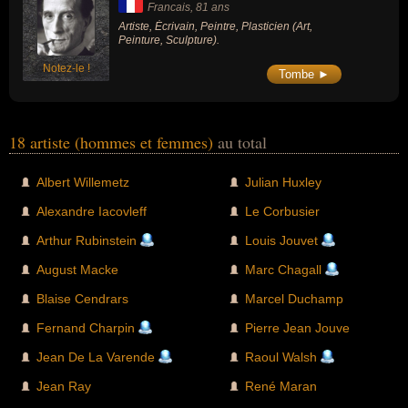
Francais
, 81 ans
Artiste, Écrivain, Peintre, Plasticien (Art,
Peinture, Sculpture).
Notez-le !
Tombe ►
18 artiste (hommes et femmes)
au total
Albert Willemetz
Julian Huxley
Alexandre Iacovleff
Le Corbusier
Arthur Rubinstein
Louis Jouvet
August Macke
Marc Chagall
Blaise Cendrars
Marcel Duchamp
Fernand Charpin
Pierre Jean Jouve
Jean De La Varende
Raoul Walsh
Jean Ray
René Maran