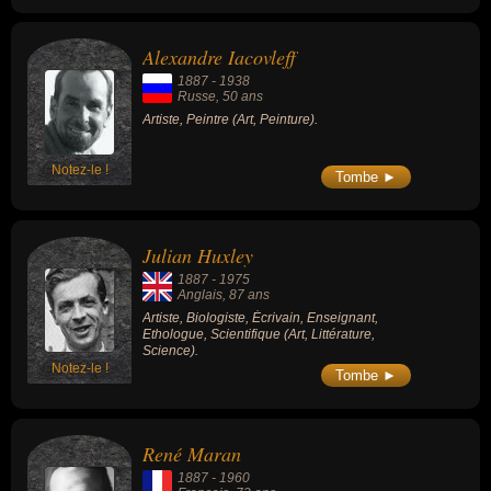
Alexandre Iacovleff
1887
-
1938
Russe
, 50 ans
Artiste, Peintre (Art, Peinture).
Notez-le !
Tombe ►
Julian Huxley
1887
-
1975
Anglais
, 87 ans
Artiste, Biologiste, Écrivain, Enseignant,
Ethologue, Scientifique (Art, Littérature,
Science).
Notez-le !
Tombe ►
René Maran
1887
-
1960