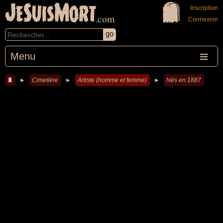
JeSuisMort
Inscription
.com
Connexion
Menu
►
Cimetière
►
Artiste (homme et femme)
►
Nés en 1887