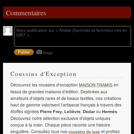
Commentaires
Image
Coussins d'Exception
Découvrez les coussins d'exception
en
MAISON TRAMIS
tissus de grandes maisons d'édition. Destinées aux
amateurs d'objets rares et de beaux textiles, nos créations
haut de gamme valorisent l'artisanat français à travers des
étoffes signées
,
,
ou
.
Pierre Frey
Lelièvre
Dedar
Hermès
Découvrez notre sélection exclusive d'objets uniques
conçus à la main. Chaque pièce raconte une histoire
singulière. Consultez tous nos
et profitez
coussins de luxe