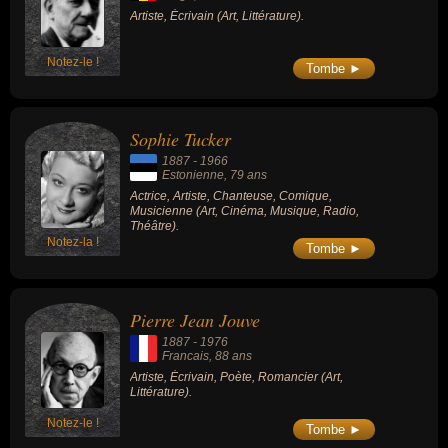
Maurice Chevalier, Yvonne Printemps,
Artiste, Écrivain (Art, Littérature).
Mistinguett, Arletty, Joséphine Baker,
Danielle Darrieux, Pauline Carton,
Fernandel, Bourvil, Dranem, Henri Garat,
Victor Boucher, Jean Gabin, Pierre Fresnay,
Notez-le !
Tombe ►
Michel Simon, Barbara, Léo Ferré, Suzy
Delair, etc.
Sophie Tucker
1887
-
1966
Estonienne
, 79 ans
Actrice, Artiste, Chanteuse, Comique,
Musicienne (Art, Cinéma, Musique, Radio,
Théâtre).
Notez-la !
Tombe ►
Pierre Jean Jouve
1887
-
1976
Francais
, 88 ans
Artiste, Écrivain, Poète, Romancier (Art,
Littérature).
Notez-le !
Tombe ►