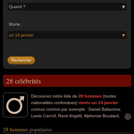
Quand ?
Morte :
un 14 janvier
28 célébrités
Découvrez notre liste de
28
hommes
(toutes
nationalités confondues)
morts un 14 janvier
connus comme par exemple : Daniel Balavoine,
Lewis Carroll, René Angélil, Alphonse Boudard,
+
+
Thierry Sabine, Ricardo Montalban, Jacques Faizant, Alan
28 hommes
populaires
Rickman, Humphrey Bogart, Conrad Bain... Ces personnalités (de