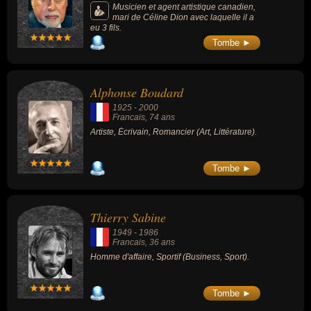
Musicien et agent artistique canadien,
mari de Céline Dion avec laquelle il a
eu 3 fils.
Tombe ►
Alphonse Boudard
1925
-
2000
Francais
, 74 ans
Artiste, Écrivain, Romancier (Art, Littérature).
Tombe ►
Thierry Sabine
1949
-
1986
Francais
, 36 ans
Homme d'affaire, Sportif (Business, Sport).
Tombe ►