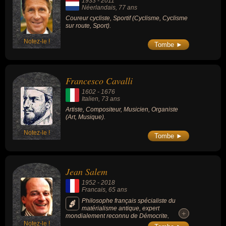
1933
-
2011
Néerlandais
, 77 ans
Coureur cycliste, Sportif (Cyclisme, Cyclisme
sur route, Sport).
Notez-le !
Tombe ►
Francesco Cavalli
1602
-
1676
Italien
, 73 ans
Artiste, Compositeur, Musicien, Organiste
(Art, Musique).
Notez-le !
Tombe ►
Jean Salem
1952
-
2018
Francais
, 65 ans
Philosophe français spécialiste du
matérialisme antique, expert
+
+
mondialement reconnu de Démocrite,
Notez-le !
Epicure ou Lucrèce. Fidèle aux idéaux de