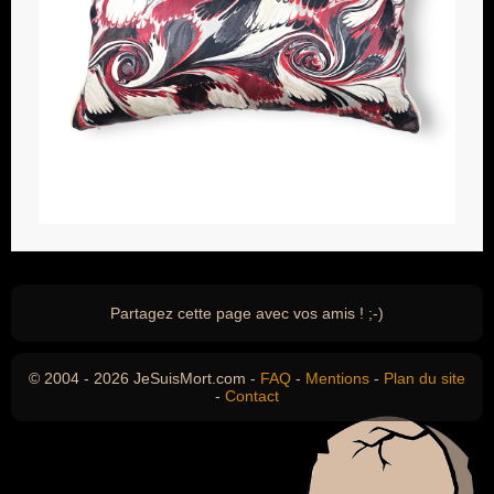
Partagez cette page avec vos amis ! ;-)
© 2004 - 2026 JeSuisMort.com -
FAQ
-
Mentions
-
Plan du site
-
Contact