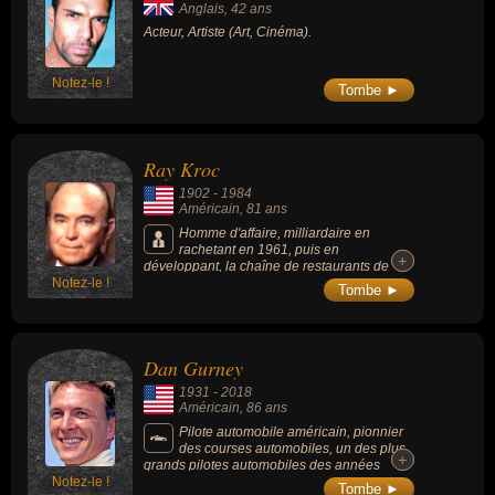
Anglais
, 42 ans
Acteur, Artiste (Art, Cinéma).
Notez-le !
Tombe ►
Ray Kroc
1902
-
1984
Américain
, 81 ans
Homme d'affaire, milliardaire en
rachetant en 1961, puis en
+
+
développant, la chaîne de restaurants de
Notez-le !
hamburgers McDonald's aux deux frères
Tombe ►
Richard et Maurice McDonald.
Dan Gurney
1931
-
2018
Américain
, 86 ans
Pilote automobile américain, pionnier
des courses automobiles, un des plus
+
+
grands pilotes automobiles des années
Notez-le !
1960, a pris le départ de 86 Grands Prix de
Tombe ►