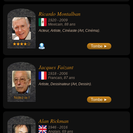
Ricardo Montalban
1920
-
2009
Mexicain
, 88 ans
Acteur, Artiste, Cinéaste (Art, Cinéma).
Tombe ►
Jacques Faizant
1918
-
2006
Francais
, 87 ans
Artiste, Dessinateur (Art, Dessin).
Notez-le !
Tombe ►
Alan Rickman
1946
-
2016
Anglais
, 69 ans