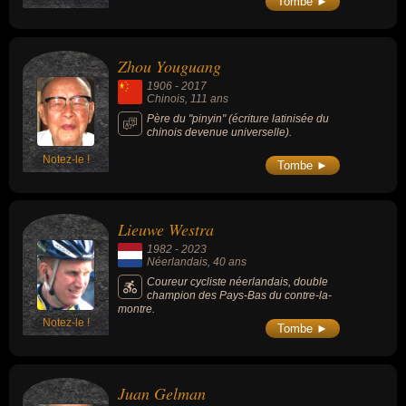
Tombe ►
Marx, il dénonçait la perte de repères d'une
gauche envoûtée par les sirènes libérales.
Zhou Youguang
1906
-
2017
Chinois
, 111 ans
Père du "pinyin" (écriture latinisée du
chinois devenue universelle).
Notez-le !
Tombe ►
Lieuwe Westra
1982
-
2023
Néerlandais
, 40 ans
Coureur cycliste néerlandais, double
champion des Pays-Bas du contre-la-
montre.
Notez-le !
Tombe ►
Juan Gelman