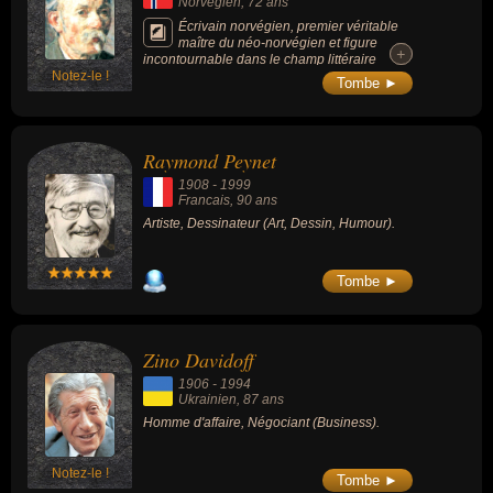
Norvégien
, 72 ans
Écrivain norvégien, premier véritable
maître du néo-norvégien et figure
+
+
incontournable dans le champ littéraire
Notez-le !
norvégien.
Tombe ►
Raymond Peynet
1908
-
1999
Francais
, 90 ans
Artiste, Dessinateur (Art, Dessin, Humour).
Tombe ►
Zino Davidoff
1906
-
1994
Ukrainien
, 87 ans
Homme d'affaire, Négociant (Business).
Notez-le !
Tombe ►