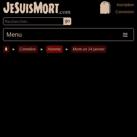
JeSuisMort
Inscription
.com
Connexion
Menu
►
Cimetière
►
Homme
►
Morts un 14 janvier