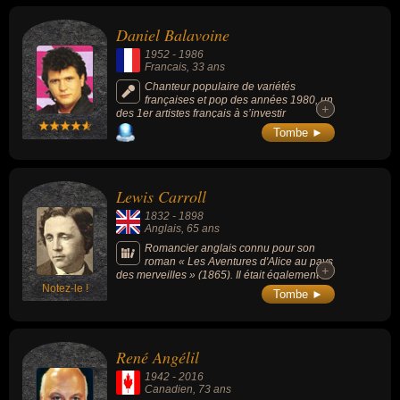
sexe masculin) peuvent avoir des liens variés dans les domaines
de l'art, de la musique, de la littérature, de la photographie, de la
Daniel Balavoine
science, du business, du sport, du cinéma ou du dessin. Ces
1952
-
1986
célébrités peuvent également avoir été artiste, chanteur,
Francais
, 33 ans
compositeur, musicien, écrivain, mathématicien, photographe,
Chanteur populaire de variétés
françaises et pop des années 1980, un
romancier, scientifique, amant de célébrité, homme d'affaire,
+
+
des 1er artistes français à s’investir
imprésario, sportif, acteur, cinéaste, dessinateur, metteur en scène
personnellement dans l'humanitaire.
Tombe ►
ou scénariste. En ce qui concerne leurs nationalités au moment de
leurs morts, ils peuvent avoir été francais, anglais, canadien,
mexicain ou américain par exemple.
Lewis Carroll
1832
-
1898
Anglais
, 65 ans
Romancier anglais connu pour son
roman « Les Aventures d'Alice au pays
+
+
des merveilles » (1865). Il était également
Notez-le !
photographe et mathématicien.
Tombe ►
René Angélil
1942
-
2016
Canadien
, 73 ans