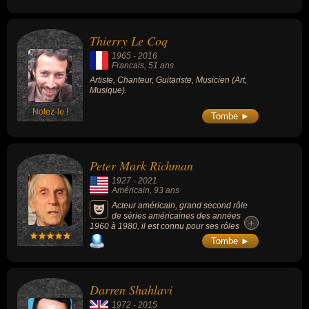
Thierry Le Coq
1965
-
2016
Francais
, 51 ans
Artiste, Chanteur, Guitariste, Musicien (Art,
Musique).
Notez-le !
Tombe ►
Peter Mark Richman
1927
-
2021
Américain
, 93 ans
Acteur américain, grand second rôle
de séries américaines des années
+
+
1960 à 1980, il est connu pour ses rôles
dans les films « Y a-t-il un flic pour sauver le
Tombe ►
président ? » (1991, comédie, avec Leslie
Nielsen), « Vendredi 13, chapitre VIII :
L'Ultime Retour » (1989, horreur) ou la série
« Santa Barbara » (dans 28 épisodes en
Darren Shahlavi
1984).
1972
-
2015