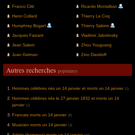
Franco Citti
Ricardo Montalban
Henri Collard
Thierry Le Coq
Humphrey Bogart
Thierry Sabine
Jacques Faizant
Vladimir Jabotinsky
Jean Salem
Zhou Youguang
Juan Gelman
Zino Davidoff
Autres recherches
populaires
Hommes célèbres nés un 14 janvier et morts un 14 janvier
(1)
Hommes célèbres nés le 27 janvier 1832 et morts un 14
janvier
(1)
Francais morts un 14 janvier
(8)
Musicien morts un 14 janvier
(3)
Artiste (hommes) morts un 14 janvier