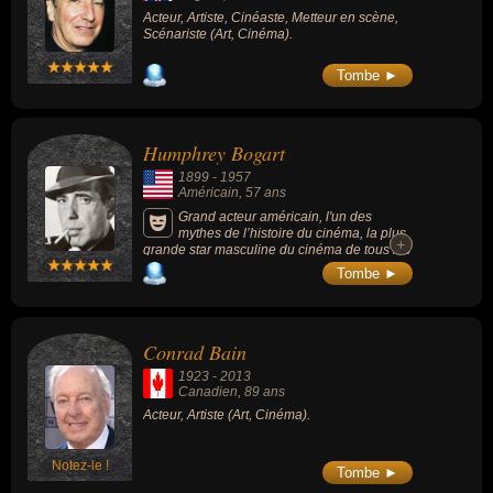
Acteur, Artiste, Cinéaste, Metteur en scène,
Scénariste (Art, Cinéma).
Tombe ►
Humphrey Bogart
1899
-
1957
Américain
, 57 ans
Grand acteur américain, l'un des
mythes de l’histoire du cinéma, la plus
+
+
grande star masculine du cinéma de tous les
temps selon l'AFI, oscar du meilleur acteur
Tombe ►
pour son rôle dans L'Odyssée de l'African
Queen (1952).
Conrad Bain
1923
-
2013
Canadien
, 89 ans
Acteur, Artiste (Art, Cinéma).
Notez-le !
Tombe ►