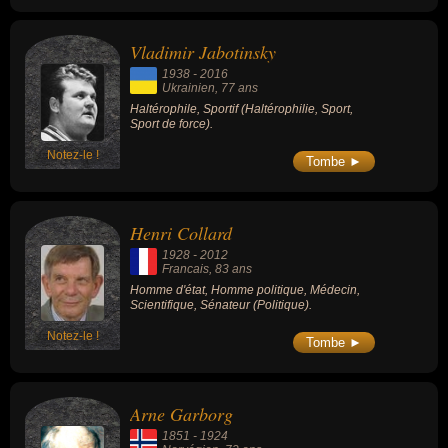
Vladimir Jabotinsky
1938
-
2016
Ukrainien
, 77 ans
Haltérophile, Sportif (Haltérophilie, Sport,
Sport de force).
Notez-le !
Tombe ►
Henri Collard
1928
-
2012
Francais
, 83 ans
Homme d'état, Homme politique, Médecin,
Scientifique, Sénateur (Politique).
Notez-le !
Tombe ►
Arne Garborg
1851
-
1924