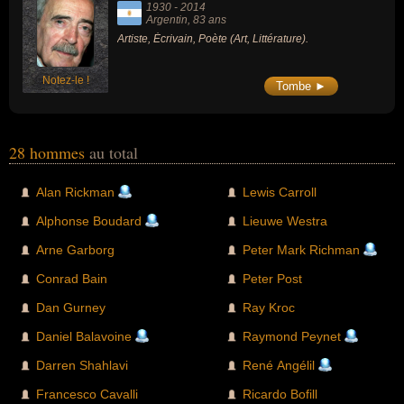
1930
-
2014
Argentin
, 83 ans
Artiste, Écrivain, Poète (Art, Littérature).
Notez-le !
Tombe ►
28 hommes
au total
Alan Rickman
Lewis Carroll
Alphonse Boudard
Lieuwe Westra
Arne Garborg
Peter Mark Richman
Conrad Bain
Peter Post
Dan Gurney
Ray Kroc
Daniel Balavoine
Raymond Peynet
Darren Shahlavi
René Angélil
Francesco Cavalli
Ricardo Bofill