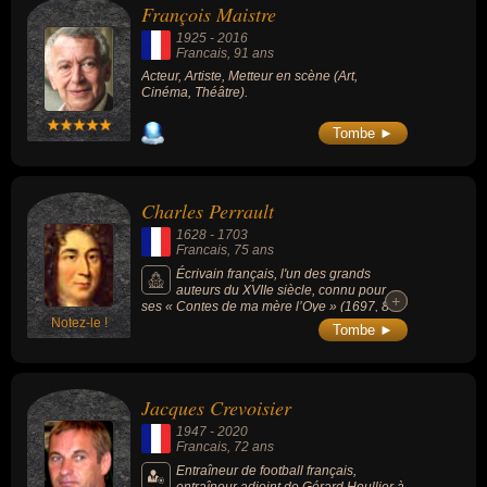
François Maistre
1925
-
2016
Francais
, 91 ans
Acteur, Artiste, Metteur en scène (Art,
Cinéma, Théâtre).
Tombe ►
Charles Perrault
1628
-
1703
Francais
, 75 ans
Écrivain français, l'un des grands
auteurs du XVIIe siècle, connu pour
+
+
ses « Contes de ma mère l’Oye » (1697, 8
Notez-le !
contes de fées) devenu un classique de la
Tombe ►
littérature enfantine, occultant tout le reste de
la production littéraire de son auteur, à savoir
la collecte et la retranscription écrite de
contes issus de la tradition orale française. Il
Jacques Crevoisier
devint ainsi l'un des formalisateurs du genre
littéraire écrit du conte merveilleux.
1947
-
2020
Francais
, 72 ans
Entraîneur de football français,
entraîneur adjoint de Gérard Houllier à