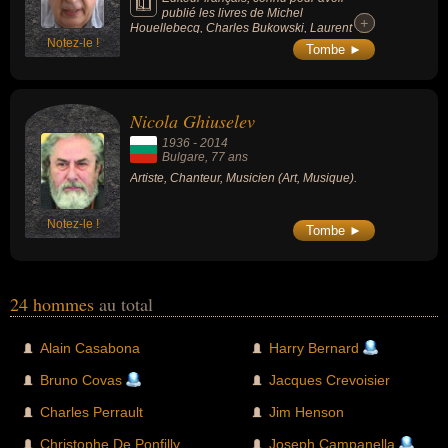
publié les livres de Michel
+
+
Houellebecq, Charles Bukowski, Laurent
Notez-le !
Obertone et Jean-Louis Costes avec Grand
Tombe ►
Père. Il était éditeur et directeur littéraire des
éditions Ring.
Nicola Ghiuselev
1936
-
2014
Bulgare
, 77 ans
Artiste, Chanteur, Musicien (Art, Musique).
Notez-le !
Tombe ►
24 hommes
au total
Alain Casabona
Harry Bernard
Bruno Covas
Jacques Crevoisier
Charles Perrault
Jim Henson
Christophe De Ponfilly
Joseph Campanella