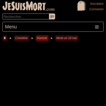
JeSuisMort
Inscription
.com
Connexion
Menu
►
Cimetière
►
Homme
►
Morts un 16 mai