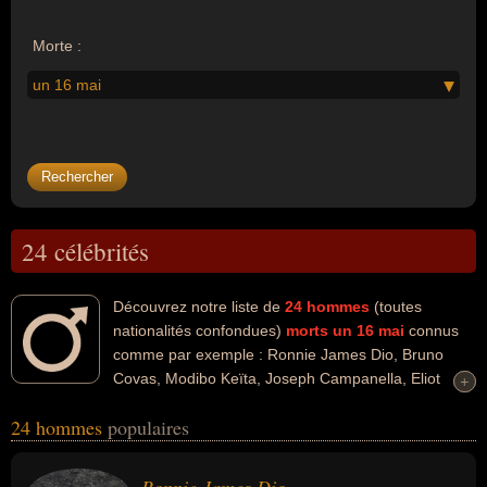
Morte :
un 16 mai
24 célébrités
Découvrez notre liste de
24
hommes
(toutes
nationalités confondues)
morts un 16 mai
connus
comme par exemple : Ronnie James Dio, Bruno
Covas, Modibo Keïta, Joseph Campanella, Eliot
+
+
Ness, Joseph Fourier, Lawrence d'Arabie, Sammy Davis jr., Alain
24 hommes
populaires
Casabona, Gérard Jouannest... Ces personnalités (de sexe
masculin) peuvent avoir des liens variés dans les domaines de l'art,
de la musique, de la politique, de la politique de gauche, du