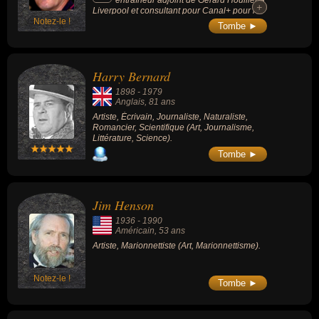
+
+
Liverpool et consultant pour Canal+ pour le
Notez-le !
football anglais.
Tombe ►
Harry Bernard
1898
-
1979
Anglais
, 81 ans
Artiste, Écrivain, Journaliste, Naturaliste,
Romancier, Scientifique (Art, Journalisme,
Littérature, Science).
Tombe ►
Jim Henson
1936
-
1990
Américain
, 53 ans
Artiste, Marionnettiste (Art, Marionnettisme).
Notez-le !
Tombe ►