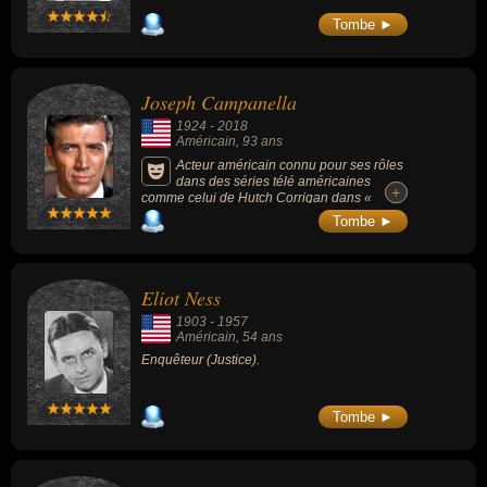
Tombe ►
Joseph Campanella
1924
-
2018
Américain
, 93 ans
Acteur américain connu pour ses rôles
dans des séries télé américaines
+
+
comme celui de Hutch Corrigan dans «
Dynastie 2 : les Colby » (1985-1987) ou
Tombe ►
encore « Amour, gloire et beauté » (1995-
1996, 2000-2003).
Eliot Ness
1903
-
1957
Américain
, 54 ans
Enquêteur (Justice).
Tombe ►