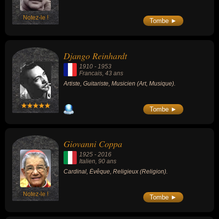
Notez-le !
Tombe ►
Django Reinhardt
1910
-
1953
Francais
, 43 ans
Artiste, Guitariste, Musicien (Art, Musique).
Tombe ►
Giovanni Coppa
1925
-
2016
Italien
, 90 ans
Cardinal, Évêque, Religieux (Religion).
Notez-le !
Tombe ►