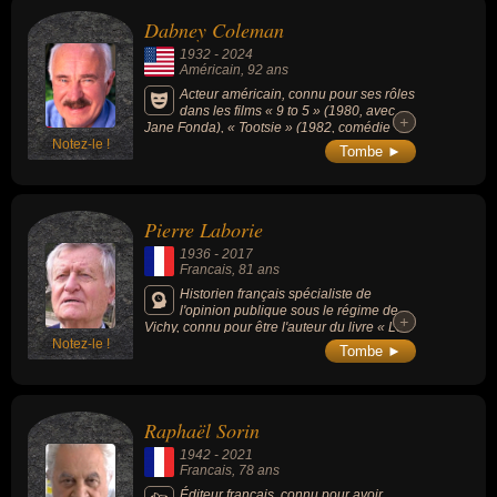
Dabney Coleman
1932
-
2024
Américain
, 92 ans
Acteur américain, connu pour ses rôles
dans les films « 9 to 5 » (1980, avec
+
+
Jane Fonda), « Tootsie » (1982, comédie
Notez-le !
romantique, avec Dustin Hoffman) ou encore
Tombe ►
la série « Yellowstone » (2018, avec Kevin
Costner).
Pierre Laborie
1936
-
2017
Francais
, 81 ans
Historien français spécialiste de
l'opinion publique sous le régime de
+
+
Vichy, connu pour être l'auteur du livre « Le
Notez-le !
Chagrin et le venin » (un des ouvrages les
Tombe ►
plus importants sur la France des années
1940).
Raphaël Sorin
1942
-
2021
Francais
, 78 ans
Éditeur français, connu pour avoir