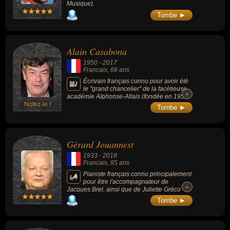
Musique).
Tombe ►
Alain Casabona
1950
-
2017
Francais
, 66 ans
Écrivain français connu pour avoir été
le "grand chancelier" de la facétieuse
+
+
académie Alphonse-Allais (fondée en 1954
Notez-le !
à l'occasion du centenaire de la naissance
Tombe ►
d'Alphonse Allais).
Gérard Jouannest
1933
-
2018
Francais
, 85 ans
Pianiste français connu principalement
pour être l'accompagnateur de
+
+
Jacques Brel, ainsi que de Juliette Gréco
dont il fut l'époux.
Tombe ►