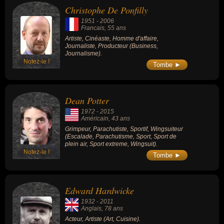
Christophe De Ponfilly
1951
-
2006
Francais
, 55 ans
Artiste, Cinéaste, Homme d'affaire,
Journaliste, Producteur (Business,
Journalisme).
Notez-le !
Tombe ►
Dean Potter
1972
-
2015
Américain
, 43 ans
Grimpeur, Parachutiste, Sportif, Wingsuiteur
(Escalade, Parachutisme, Sport, Sport de
plein air, Sport extreme, Wingsuit).
Notez-le !
Tombe ►
Edward Hardwicke
1932
-
2011
Anglais
, 78 ans
Acteur, Artiste (Art, Cuisine).