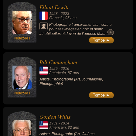
Elliott Erwitt
1928
-
2023
Francais
, 95 ans
Photographe franco-américain, connu
pour ses images en noir et blanc
+
+
inhabituelles et doyen de l’agence Magnum,
Notez-le !
ses photos de chiens incroyablement
Tombe ►
célèbres avaient fait de l’ombre à ses photos
plus politiques.
Bill Cunningham
1929
-
2016
Américain
, 87 ans
Artiste, Photographe (Art, Journalisme,
Photographie).
Notez-le !
Tombe ►
Gordon Willis
1931
-
2014
Américain
, 82 ans
Artiste, Photographe (Art, Cinéma,