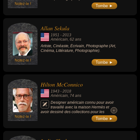
Notez-le !
Tombe ►
Allan Sekula
1951
-
2013
Américain
, 62 ans
Artiste, Cinéaste, Écrivain, Photographe (Art,
Cinéma, Littérature, Photographie).
Notez-le !
Tombe ►
Hilton McConnico
1943
-
2018
Américain
, 74 ans
Designer américain connu pour avoir
travaillé avec la maison Hermès et
+
+
avoir dessiné des collections pour les
Notez-le !
cristalleries Saint-Louis et Daum.
Tombe ►