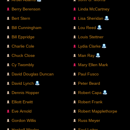
Berry Berenson
Linda McCartney
Bert Stern
Lisa Sheridan
Bill Cunningham
Lou Reed
Bill Eppridge
Louis Stettner
Charlie Cole
Lydia Clarke
Chuck Close
Man Ray
Cy Twombly
Mary Ellen Mark
David Douglas Duncan
Paul Fusco
David Lynch
Peter Beard
Dennis Hopper
Robert Capa
Elliott Erwitt
Robert Frank
Eve Arnold
Robert Mapplethorpe
Gordon Willis
Russ Meyer
Haskell Wexler
Saul Leiter