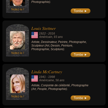
Photographie).
Notez-le !
Tombe ►
Louis Stettner
1922
-
2016
Américain
, 93 ans
Artiste, Dessinateur, Peintre, Photographe,
Sculpteur (Art, Dessin, Peinture,
Photographie, Sculpture).
Notez-le !
Tombe ►
Linda McCartney
1941
-
1998
Américaine
, 56 ans
Artiste, Conjointe de célébrité, Photographe
(Art, People, Photographie).
Notez-la !
Tombe ►