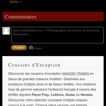
siècle
(1)
Commentaires
Image
Coussins d'Exception
Découvrez les coussins d'exception
en
MAISON TRAMIS
tissus de grandes maisons d'édition. Destinées aux
amateurs d'objets rares et de beaux textiles, nos créations
haut de gamme valorisent l'artisanat français à travers des
étoffes signées
,
,
ou
.
Pierre Frey
Lelièvre
Dedar
Hermès
Découvrez notre sélection exclusive d'objets uniques
conçus à la main. Chaque pièce raconte une histoire