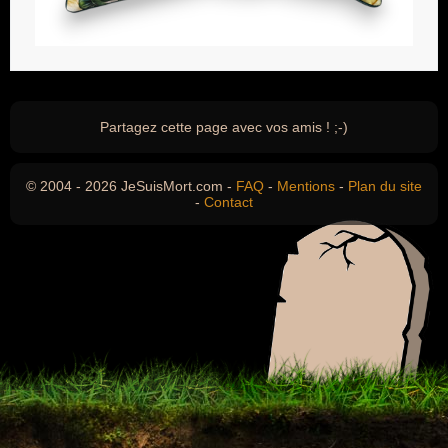
Partagez cette page avec vos amis ! ;-)
© 2004 - 2026 JeSuisMort.com -
FAQ
-
Mentions
-
Plan du site
-
Contact