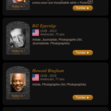
+
+
connu pour son inoubliable série « Funeral
Notez-le !
Train », en 1968, dans laquelle il a
Tombe ►
photographié les Américains massés pour
voir passer le convoi portant la dépouille du
sénateur Robert Kennedy (frère du Président
américain JFK, assassiné 5 ans plus tôt).
Bill Eppridge
1938
-
2013
Américain
, 75 ans
Artiste, Journaliste, Photographe (Art,
Journalisme, Photographie).
Notez-le !
Tombe ►
Howard Bingham
1939
-
2016
Américain
, 77 ans
Artiste, Photographe (Art, Photographie).
Notez-le !
Tombe ►