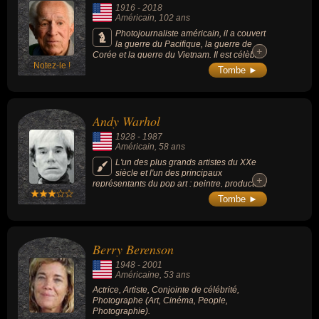
qualifié de « lynchien », est devenu
1916
-
2018
reconnaissable pour de nombreux
Américain
, 102 ans
spectateurs et critiques.
Photojournaliste américain, il a couvert
la guerre du Pacifique, la guerre de
+
+
Corée et la guerre du Vietnam. Il est célèbre
Notez-le !
par ailleurs pour ses reportages sur Pablo
Tombe ►
Picasso, Martin Gray et Henri Cartier-
Bresson.
Andy Warhol
1928
-
1987
Américain
, 58 ans
L'un des plus grands artistes du XXe
siècle et l'un des principaux
+
+
représentants du pop art : peintre, producteur
musical et cinéaste d'avant-garde.
Tombe ►
Berry Berenson
1948
-
2001
Américaine
, 53 ans
Actrice, Artiste, Conjointe de célébrité,
Photographe (Art, Cinéma, People,
Photographie).