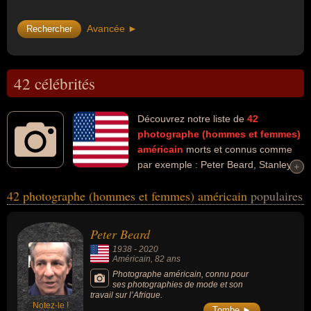
Avancée ►
42 célébrités
Découvrez notre liste de
42
photographe (hommes et femmes)
américain
morts et connus comme
par exemple : Peter Beard, Stanley
+
+
Greene, Robert Frank, Charlie Cole, William Klein, John Baldessari,
42 photographe (hommes et femmes) américain
populaires
Robert Capa, David Lynch, David Douglas Duncan, Andy Warhol...
Ces personnalités peuvent avoir des liens variés dans les
domaines de l'art, de l'aventure, du journalisme, de la mode, de la
Peter Beard
photographie, du cinéma, de la peinture, de l'architecture, de la
1938
-
2020
guerre, de la musique ou du dessin. Ces célébrités peuvent
Américain
, 82 ans
également avoir été artiste, aventurier, journaliste, photojournaliste,
Photographe américain, connu pour
ses photographies de mode et son
cinéaste, peintre, plasticien, architecte, conjoint de célébrité, acteur,
travail sur l’Afrique.
homme d'affaire, monteur, musicien, parolier, producteur,
Notez-le !
Tombe ►