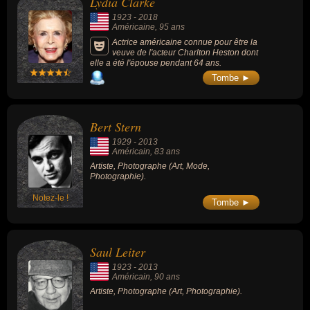
Lydia Clarke
1923
-
2018
Américaine
, 95 ans
Actrice américaine connue pour être la
veuve de l'acteur Charlton Heston dont
elle a été l'épouse pendant 64 ans.
Tombe ►
Bert Stern
1929
-
2013
Américain
, 83 ans
Artiste, Photographe (Art, Mode,
Photographie).
Notez-le !
Tombe ►
Saul Leiter
1923
-
2013
Américain
, 90 ans
Artiste, Photographe (Art, Photographie).