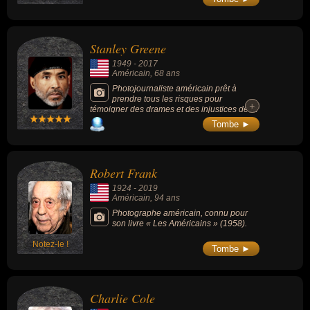
producteur de cinéma, scénariste, militaire, designer ou
dessinateur. En ce qui concerne leurs nationalités au moment de
leurs morts, ils peuvent avoir été francais par exemple.
Stanley Greene
1949
-
2017
Américain
, 68 ans
Photojournaliste américain prêt à
prendre tous les risques pour
+
+
témoigner des drames et des injustices de la
planète, connu pour ses photos de guerre de
Tombe ►
Tchétchénie, d'Afghanistan, du Darfour, d'Irak
ou encore du Rwanda (5 fois primé au World
Press Photo). Un pilier de l'agence VU et
cofondateur de l'agence Noor.
Robert Frank
1924
-
2019
Américain
, 94 ans
Photographe américain, connu pour
son livre « Les Américains » (1958).
Notez-le !
Tombe ►
Charlie Cole