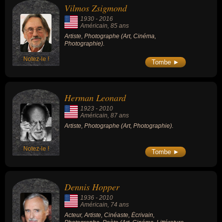
Vilmos Zsigmond
1930
-
2016
Américain
, 85 ans
Artiste, Photographe (Art, Cinéma,
Photographie).
Notez-le !
Tombe ►
Herman Leonard
1923
-
2010
Américain
, 87 ans
Artiste, Photographe (Art, Photographie).
Notez-le !
Tombe ►
Dennis Hopper
1936
-
2010
Américain
, 74 ans
Acteur, Artiste, Cinéaste, Écrivain,