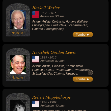
Haskell Wexler
1922
-
2015
Américain
, 93 ans
Acteur, Artiste, Cinéaste, Homme d'affaire,
Photographe, Producteur, Scénariste (Art,
Cinéma, Photographie).
Notez-le !
Tombe ►
Herschell Gordon Lewis
1929
-
2016
Américain
, 87 ans
Acteur, Artiste, Cinéaste, Compositeur,
Homme d'affaire, Photographe, Producteur,
+
+
Scénariste (Art, Cinéma, Musique,
Photographie).
Notez-le !
Tombe ►
Robert Mapplethorpe
1946
-
1989
Américain
, 42 ans
Artiste, Photographe (Art, Photographie).