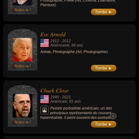
Photographe, Poète (Art, Cinéma, Littérature,
Peinture).
Notez-le !
Tombe ►
Eve Arnold
1912
-
2012
Américaine
, 99 ans
Artiste, Photographe (Art, Photographie).
Notez-la !
Tombe ►
Chuck Close
1940
-
2021
Américain
, 81 ans
Peintre portraitiste américain, un des
principaux représentants du courant
+
+
hyperréaliste, il peint souvent des portraits
Notez-le !
au moyen d'une gigantesque échelle (son
Tombe ►
premier tableau majeur, Big Nude, mesurait
3 mètres de haut sur 6,5 de large).