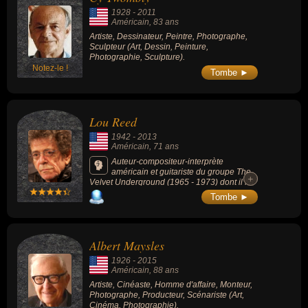
1928
-
2011
Américain
, 83 ans
Artiste, Dessinateur, Peintre, Photographe,
Sculpteur (Art, Dessin, Peinture,
Photographie, Sculpture).
Notez-le !
Tombe ►
Lou Reed
1942
-
2013
Américain
, 71 ans
Auteur-compositeur-interprète
américain et guitariste du groupe The
+
+
Velvet Underground (1965 - 1973) dont il fut
le principal auteur et compositeur des
Tombe ►
chansons devenus populaires après la
séparation du groupe en 1970.
Albert Maysles
1926
-
2015
Américain
, 88 ans
Artiste, Cinéaste, Homme d'affaire, Monteur,
Photographe, Producteur, Scénariste (Art,
Cinéma, Photographie).