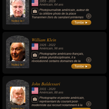
1955
-
2019
Américain
, 64 ans
Photojournaliste américain, auteur de
la célèbre photo de la place
+
+
Tiananmen (lors du sanglant printemps
Notez-le !
1989, il avait immortalisé pour Newsweek
Tombe ►
«l’homme au char», un anonyme faisant face
à une colonne de blindés). Il avait alors reçu
le prestigieux World Press Photo of the Year
en 1990.
William Klein
1926
-
2022
Américain
, 96 ans
Photographe américano-français,
artiste pluridisciplinaire, il a
+
+
révolutionné certains domaines de la
Notez-le !
photographie comme la photographie de
Tombe ►
mode et la photographie de rue. Ses
ouvrages sur les grandes capitales
mondiales New York, Rome, Moscou, Tokyo,
Paris, ont concouru à faire de lui l’un des
John Baldessari
photographes les plus illustres et influents de
sa génération.
1931
-
2020
Américain
, 88 ans
Photographe et peintre américain,
représentant du courant post-
+
+
moderniste qui recourt notamment à la
Notez-le !
photographie. Inspiré par le travail de peintre