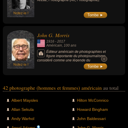
Notez-le !
Tombe ►
John G. Morris
1916
-
2017
Américain
, 100 ans
Éditeur américain de photographies et
figure importante du photojournalisme,
+
+
considéré comme une légende du
Notez-le !
photojournalisme du XXe siècle. Il est connu
Tombe ►
pour avoir édité les photos de son ami
Robert Capa prises lors du débarquement
de Normandie, le 6 juin 1944. John Morris
était l'un des responsables de l'agence
Magnum (coopérative photographique co-
42 photographe (hommes et femmes) américain
au total
créée en 1947 par Robert Capa) durant de
longues années et y a joué un rôle très
important.
Albert Maysles
Hilton McConnico
Allan Sekula
Howard Bingham
Andy Warhol
John Baldessari
Ansel Adams
John G. Morris