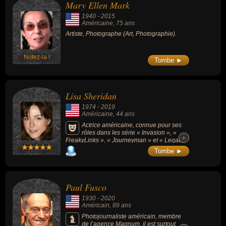
Mary Ellen Mark
1940
-
2015
Américaine
, 75 ans
Artiste, Photographe (Art, Photographie).
Notez-la !
Tombe ►
Lisa Sheridan
1974
-
2019
Américaine
, 44 ans
Actrice américaine, connue pour ses
rôles dans les série « Invasion », «
+
+
FreakyLinks », « Journeyman » et « Legacy
».
Tombe ►
Paul Fusco
1930
-
2020
Américain
, 89 ans
Photojournaliste américain, membre
de l’agence Magnum, il est surtout