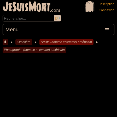
JeSuisMort
Inscription
.com
Connexion
Menu
►
Cimetière
►
Artiste (homme et femme) américain
►
Photographe (homme et femme) américain