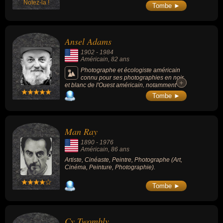
Notez-la !
Tombe ►
Ansel Adams
1902
-
1984
Américain
, 82 ans
Photographe et écologiste américain
connu pour ses photographies en noir
+
+
et blanc de l'Ouest américain, notamment
dans la Sierra Nevada, et plus
Tombe ►
particulièrement du parc national de
Yosemite. Une de ses plus célèbres
photographies s'intitule « Moonrise,
Hernandez, Nouveau Mexique ».
Man Ray
1890
-
1976
Américain
, 86 ans
Artiste, Cinéaste, Peintre, Photographe (Art,
Cinéma, Peinture, Photographie).
Tombe ►
Cy Twombly