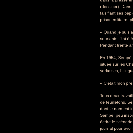
dans la presse en
(dessiner). Dans 
falsifiant ses pa
prison militaire, p
« Quand je suis a
souriants. J'ai ét
Pendant trente ans
En 1954, Sempé f
située sur les Ch
yorkaises, biling
« C’était mon pr
Tous deux travail
de feuilletons. S
dont le nom est i
Sempé, peu inspi
écrire le scénario
journal pour avoi