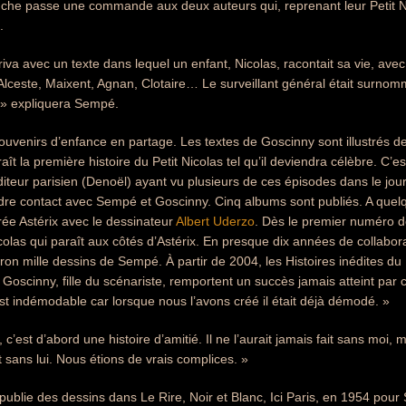
e passe une commande aux deux auteurs qui, reprenant leur Petit Nico
.
rriva avec un texte dans lequel un enfant, Nicolas, racontait sa vie, av
 Alceste, Maixent, Agnan, Clotaire… Le surveillant général était surnommé
e » expliquera Sempé.
uvenirs d’enfance en partage. Les textes de Goscinny sont illustrés d
t la première histoire du Petit Nicolas tel qu’il deviendra célèbre. C’es
teur parisien (Denoël) ayant vu plusieurs de ces épisodes dans le jou
dre contact avec Sempé et Goscinny. Cinq albums sont publiés. A quelq
ée Astérix avec le dessinateur
Albert Uderzo
. Dès le premier numéro d
icolas qui paraît aux côtés d’Astérix. En presque dix années de collabora
viron mille dessins de Sempé. À partir de 2004, les Histoires inédites du
 Goscinny, fille du scénariste, remportent un succès jamais atteint par c
est indémodable car lorsque nous l’avons créé il était déjà démodé. »
, c’est d’abord une histoire d’amitié. Il ne l’aurait jamais fait sans moi, 
it sans lui. Nous étions de vrais complices. »
blie des dessins dans Le Rire, Noir et Blanc, Ici Paris, en 1954 pour