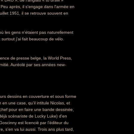
« DRO », de l'anglais « to draw »
 Peu après, il s'engage dans l'armée en
illet 1951, il se retrouve souvent en
 où les gens n'étaient pas naturellement
t surtout j'ai fait beaucoup de vélo.
ence de presse belge, la World Press,
amitié. Auréolé par ses années new-
eurs dessins en couverture et sous forme
 une case, qu’il intitule Nicolas, et
n chef pour en faire une bande dessinée,
déjà scénariste de Lucky Luke) d'en
Goscinny est licencié par l’éditeur du
 s’en va lui aussi. Trois ans plus tard,