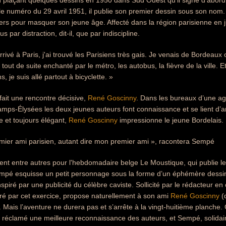
 plaçant quelques dessins en 1950 dans Sud Ouest qu'il signe d'abord 
le numéro du 29 avril 1951, il publie son premier dessin sous son nom.
piers pour masquer son jeune âge. Affecté dans la région parisienne en ju
lus par distraction, dit-il, que par indiscipline.
rrivé à Paris, j'ai trouvé les Parisiens très gais. Je venais de Bordeaux
é tout de suite enchanté par le métro, les autobus, la fièvre de la ville. E
, je suis allé partout à bicyclette. »
ait une rencontre décisive,
René Goscinny
. Dans les bureaux d’une ag
amps-Élysées les deux jeunes auteurs font connaissance et se lient d’
ue et toujours élégant,
René Goscinny
impressionne le jeune Bordelais.
emier ami parisien, autant dire mon premier ami », racontera Sempé
lent entre autres pour l'hebdomadaire belge Le Moustique, qui publie l
empé esquisse un petit personnage sous la forme d’un éphémère dessin en
nspiré par une publicité du célèbre caviste. Sollicité par le rédacteur e
ré par cet exercice, propose naturellement à son ami
René Goscinny
(
. Mais l’aventure ne durera pas et s’arrête à la vingt-huitième planche. 
r réclamé une meilleure reconnaissance des auteurs, et Sempé, solidaire,