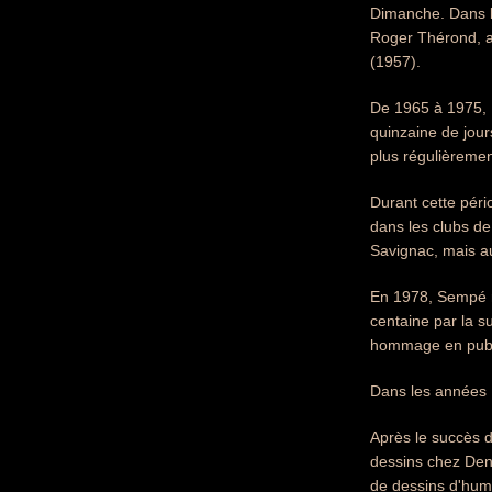
Dimanche. Dans le
Roger Thérond, av
(1957).
De 1965 à 1975,
quinzaine de jour
plus régulièreme
Durant cette pério
dans les clubs de
Savignac, mais a
En 1978, Sempé ré
centaine par la 
hommage en publi
Dans les années 1
Après le succès d
dessins chez Deno
de dessins d'humou