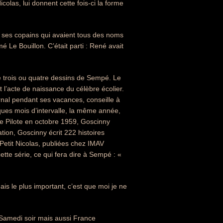
las, lui donnent cette fois-ci la forme
ec ses copains qui avaient tous des noms
 Le Bouillon. C’était parti : René avait
e trois ou quatre dessins de Sempé. Le
t l’acte de naissance du célèbre écolier.
rnal pendant ses vacances, conseille à
ues mois d’intervalle, la même année,
e Pilote en octobre 1959, Goscinny
tion, Goscinny écrit 222 histoires
 Petit Nicolas, publiées chez IMAV
ette série, ce qui fera dire à Sempé : «
mais le plus important, c’est que moi je ne
 Samedi soir mais aussi France