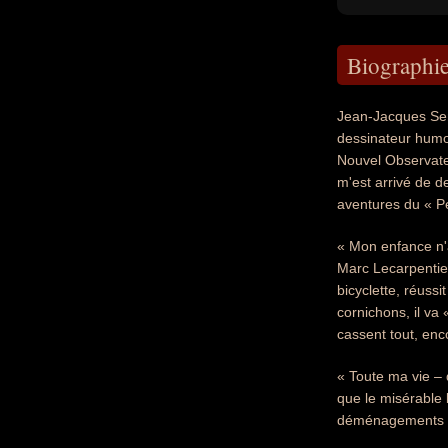
Biographi
Jean-Jacques Sem
dessinateur humor
Nouvel Observateu
m'est arrivé de d
aventures du « Pe
« Mon enfance n'a
Marc Lecarpentier
bicyclette, réuss
cornichons, il va 
cassent tout, enc
« Toute ma vie – 
que le misérable b
déménagements e