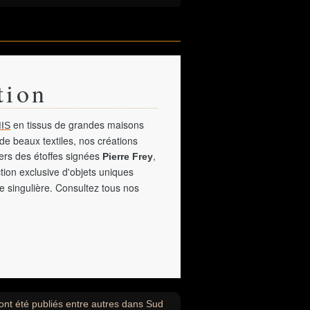
tion
en tissus de grandes maisons
IS
de beaux textiles, nos créations
vers des étoffes signées
,
Pierre Frey
tion exclusive d'objets uniques
e singulière. Consultez tous nos
ont été publiés entre autres dans Sud