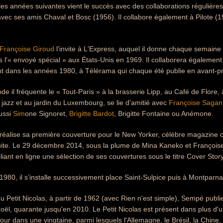
s années suivantes vient le succès avec des collaborations régulières 
ec ses amis Chaval et Bosc (1956). Il collabore également à Pilote (19
Françoise Giroud
l'invite à L'Express, auquel il donne chaque semaine 
s l'« envoyé spécial » aux États-Unis en 1969. Il collaborera également
nt dans les années 1980, à Télérama qui chaque été publie en avant-p
de il fréquente le « Tout-Paris » à la brasserie Lipp, au Café de Flore, 
 jazz et au jardin du Luxembourg, se lie d'amitié avec
Françoise Sagan
ussi
Sim
one Signoret,
Brigitte Bardot
, Brigitte Fontaine ou Anémone.
alise sa première couverture pour le New Yorker, célèbre magazine cul
suite. Le 29 décembre 2014, sous la plume de Mina Kaneko et François
ant en ligne une sélection de ses couvertures sous le titre Cover St
980, il s’installe successivement place Saint-Sulpice puis à Montparn
u Petit Nicolas, à partir de 1962 (avec Rien n'est simple), Sempé pu
ël, quarante jusqu'en 2010. Le Petit Nicolas est présent dans plus d'
r dans une vingtaine, parmi lesquels l'Allemagne, le Brésil, la Chine, la