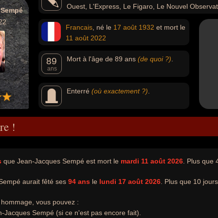
Ouest, L'Express, Le Figaro, Le Nouvel Observa
 Sempé
Moustique, Le Rire, Noir et Blanc, Ici Paris, Paris Match et b
22
Francais
, né le
17 août
1932
et mort le
aventures du « Petit Nicolas » dont l'auteur est René Gos
11 août
2022
Mort à l'âge de 89 ans
(de quoi ?)
.
89
ans
Enterré
(où exactement ?)
.
re !
s
que Jean-Jacques Sempé est mort le
mardi 11 août 2026
. Plus que 4
Sempé aurait fêté ses
94 ans
le
lundi 17 août 2026
. Plus que 10 jours
e hommage, vous pouvez :
-Jacques Sempé (si ce n'est pas encore fait).