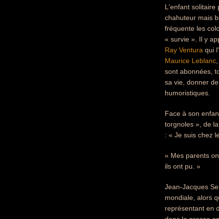
L'enfant solitair
chahuteur mais bo
fréquente les col
« survie ». Il y a
Ray Ventura
qui l
Maurice Leblanc
sont abonnées, tou
sa vie, donner de
humoristiques.
Face à son enfan
torgnoles », de la
: « Je suis chez 
« Mes parents ont
ils ont pu. »
Jean-Jacques Semp
mondiale, alors qu
représentant en d