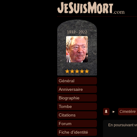
JeSuisMort
.com
1932 - 2022
Général
Anniversaire
Biographie
Tombe
►
Cimetière
Citations
Forum
En poursuivant vo
Fiche d'identité