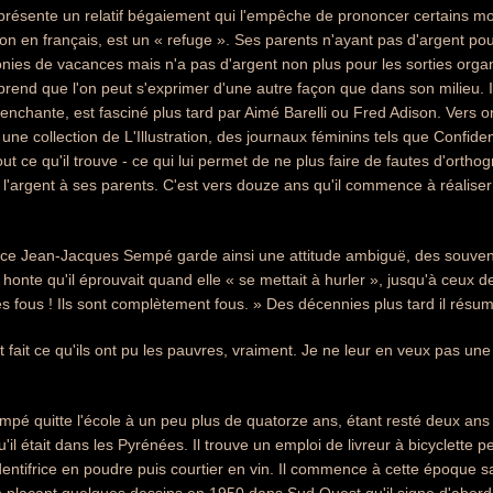
e présente un relatif bégaiement qui l'empêche de prononcer certains mots
n en français, est un « refuge ». Ses parents n'ayant pas d'argent pour 
onies de vacances mais n'a pas d'argent non plus pour les sorties orga
pprend que l'on peut s'exprimer d'une autre façon que dans son milieu. Il
'enchante, est fasciné plus tard par Aimé Barelli ou Fred Adison. Vers on
, une collection de L'Illustration, des journaux féminins tels que Confi
t ce qu'il trouve - ce qui lui permet de ne plus faire de fautes d'orthog
 l'argent à ses parents. C'est vers douze ans qu'il commence à réalis
ce Jean-Jacques Sempé garde ainsi une attitude ambiguë, des souveni
 honte qu'il éprouvait quand elle « se mettait à hurler », jusqu'à ceux de 
les fous ! Ils sont complètement fous. » Des décennies plus tard il résum
 fait ce qu'ils ont pu les pauvres, vraiment. Je ne leur en veux pas un
é quitte l'école à un peu plus de quatorze ans, étant resté deux ans
'il était dans les Pyrénées. Il trouve un emploi de livreur à bicyclette
entifrice en poudre puis courtier en vin. Il commence à cette époque s