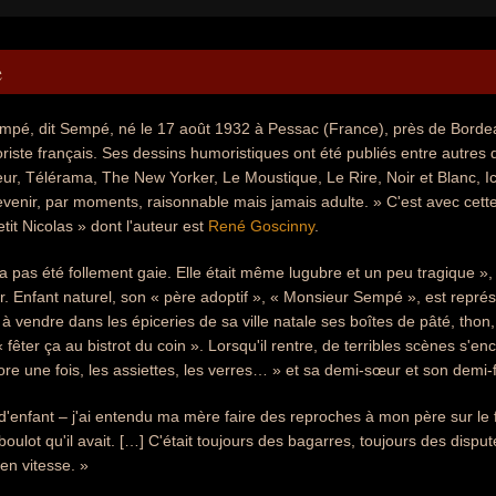
e
pé, dit Sempé, né le 17 août 1932 à Pessac (France), près de Bordeau
iste français. Ses dessins humoristiques ont été publiés entre autres
r, Télérama, The New Yorker, Le Moustique, Le Rire, Noir et Blanc, Ici 
evenir, par moments, raisonnable mais jamais adulte. » C'est avec cette i
tit Nicolas » dont l'auteur est
René Goscinny
.
 pas été follement gaie. Elle était même lugubre et un peu tragique »
. Enfant naturel, son « père adoptif », « Monsieur Sempé », est repré
it à vendre dans les épiceries de sa ville natale ses boîtes de pâté, tho
« fêter ça au bistrot du coin ». Lorsqu'il rentre, de terribles scènes s'e
ore une fois, les assiettes, les verres… » et sa demi-sœur et son demi-f
d'enfant – j'ai entendu ma mère faire des reproches à mon père sur le fai
oulot qu'il avait. […] C'était toujours des bagarres, toujours des disput
n vitesse. »