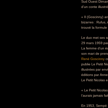
Sud Ouest Dimanch
d’un conte illustré
« Il (Goscinny) a
bizarres : Rufus,
trouvé la formul
Le duo met ses so
29 mars 1959 paraî
La femme d’un édi
son mari de pren
René Goscinny
cr
publie Le Petit N
illustrées par en
éditions par Anne
Le Petit Nicolas 
« Le Petit Nicolas
l’aurais jamais fa
En 1953, Sempé pu