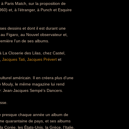
à Paris Match, sur la proposition de
60) et, à l’étranger, à Punch et Esquire
ses dessins et dont il est durant une
 au Figaro, au Nouvel observateur et,
remière l'un de ses albums.
à La Closerie des Lilas, chez Castel,
,
Jacques Tati
,
Jacques Prévert
et
turel américain. Il en créera plus d'une
e Mouly, le même magazine lui rend
ory: Jean-Jacques Sempé's Dancers.
asse.
blie presque chaque année un album de
une quarantaine de pays, et ses albums
 Corée, les États-Unis, la Grèce, l'Italie,