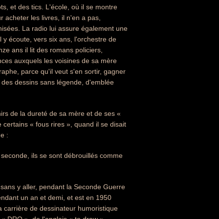
, et des tics. L'école, où il se montre
acheter les livres, il n'en a pas,
nisées. La radio lui assure également une
 y écoute, vers six ans, l'orchestre de
ze ans il lit des romans policiers,
dences auxquels les voisines de sa mère
raphe, parce qu'il veut s'en sortir, gagner
er des dessins sans légende, d'emblée
rs de la dureté de sa mère et de ses «
certains « fous rires », quand il se disait
e :
e seconde, ils se sont débrouillés comme
 sans y aller, pendant la Seconde Guerre
 pendant un an et demi, et est en 1950
a carrière de dessinateur humoristique