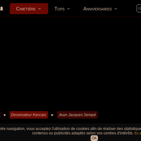
Cimetière
Tops
Anniversaires
►
Dessinateur francais
►
Jean-Jacques Sempé
tre navigation, vous acceptez l'utilisation de cookies afin de réaliser des statistiq
contenus ou publicités adaptés selon vos centres d'intérêts.
En s
OK