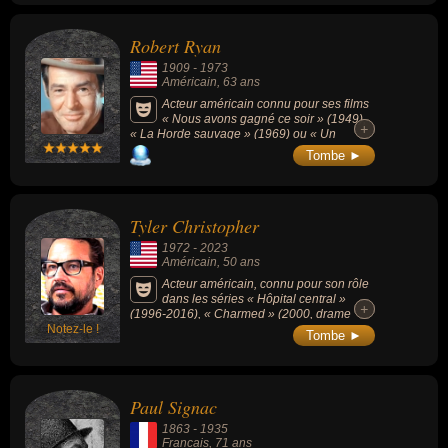
Robert Ryan
1909
-
1973
Américain
, 63 ans
Acteur américain connu pour ses films
« Nous avons gagné ce soir » (1949),
+
+
« La Horde sauvage » (1969) ou « Un
homme est passé » (1955).
Tombe ►
Tyler Christopher
1972
-
2023
Américain
, 50 ans
Acteur américain, connu pour son rôle
dans les séries « Hôpital central »
+
+
(1996-2016), « Charmed » (2000, drame
Notez-le !
fantastique) ou « Le Caméléon » (1996-200,
Tombe ►
action drame), il était le mari de l'actrice Eva
Longoria de 2002 à 2004.
Paul Signac
1863
-
1935
Francais
, 71 ans