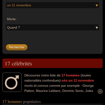
un 11 novembre
Morte :
Quand ?
17 célébrités
Découvrez notre liste de
17
hommes
(toutes
nationalités confondues)
nés un 11 novembre
morts et connus comme par exemple : George
Patton, Maurice Leblanc, Dominic Sonic, Jules
+
+
Guesde, Luton Shelton, Robert Ryan, Tyler Christopher, Paul
17 hommes
populaires
Signac, Jacques Ramade, Louis Antoine De Bougainville... Ces