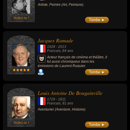
Artiste, Peintre (Art, Peinture).
Notez-le !
Tombe ►
Jacques Ramade
1928
-
2013
Francais
, 84 ans
Acteur français de cinéma et théâtre, il
fut aussi chroniqueur dans les
émissions de Laurent Ruquier.
Tombe ►
Louis Antoine De Bougainville
1729
-
1811
Francais
, 81 ans
Aventurier (Aventure, Histoire).
Notez-le !
Tombe ►