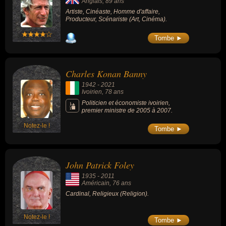
Anglais
, 89 ans
Artiste, Cinéaste, Homme d'affaire,
Producteur, Scénariste (Art, Cinéma).
Tombe ►
Charles Konan Banny
1942
-
2021
Ivoirien
, 78 ans
Politicien et économiste ivoirien,
premier ministre de 2005 à 2007.
Notez-le !
Tombe ►
John Patrick Foley
1935
-
2011
Américain
, 76 ans
Cardinal, Religieux (Religion).
Notez-le !
Tombe ►