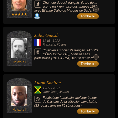
et percutantes se sont traduites par le
Chanteur de rock français, figure de la
développement de nouvelles doctrines de
scène rock rennaise des années 1980
+
+
combat dans le domaine de la guerre
avec Etienne Daho ou Marquis de Sade, il a
mécanisée. Si les opinions des
sorti 6 albums entre 1987 et 2015 en 40 ans
Tombe ►
commandants alliés à son sujet étaient
de carrière.
souvent mitigées, il était tenu en haute
estime par ses adversaires allemands. Le
film « Patton » de 1970 a remporté sept
Jules Guesde
oscars et a contribué à faire de lui un héros
populaire américain.
1845
-
1922
Francais
, 76 ans
Politicien et socialiste français, Ministre
d'État (1915-1916), Ministre sans
+
+
portefeuille (1914-1915), Député du Nord
Notez-le !
(1919-1922), Député de la 7e circonscription
Tombe ►
de Lille (1893-1998 / 1919-1922), devenu
chef du parti « collectiviste ».
Luton Shelton
1985
-
2021
Jamaïcain
, 35 ans
Footballeur jamaïcain, meilleur buteur
de l'histoire de la sélection jamaïcaine
(35 réalisations en 75 sélections).
Notez-le !
Tombe ►