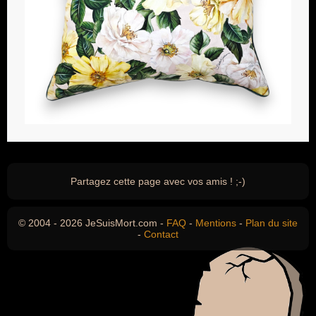
Partagez cette page avec vos amis ! ;-)
© 2004 - 2026 JeSuisMort.com -
FAQ
-
Mentions
-
Plan du site
-
Contact