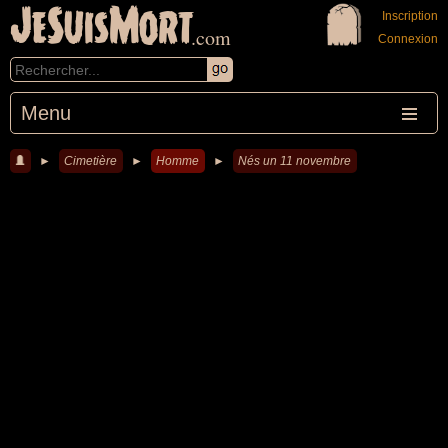
JeSuisMort
Inscription
.com
Connexion
Menu
►
Cimetière
►
Homme
►
Nés un 11 novembre