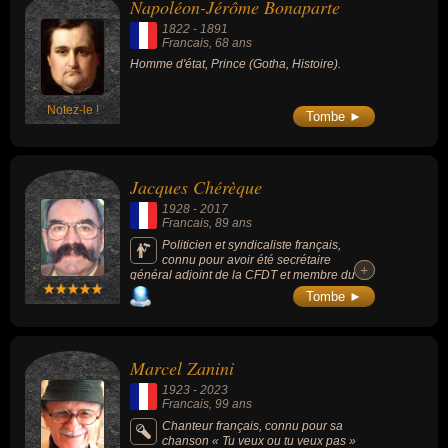
Napoléon-Jérôme Bonaparte
du PASOK puis de la SYRIZA, puis plusieurs
fois député européen.
1822
-
1891
Francais
, 68 ans
Homme d'état, Prince (Gotha, Histoire).
Notez-le !
Tombe ►
Jacques Chérèque
1928
-
2017
Francais
, 89 ans
Politicien et syndicaliste français,
connu pour avoir été secrétaire
+
+
général adjoint de la CFDT et membre du
gouvernement de Michel Rocard en tant que
Tombe ►
ministre délégué sous la présidence de
François Mitterrand (en 1988 et 1991). Il est
le père du syndicaliste François Chérèque
mort presque 1 an avant lui.
Marcel Zanini
1923
-
2023
Francais
, 99 ans
Chanteur français, connu pour sa
chanson « Tu veux ou tu veux pas »