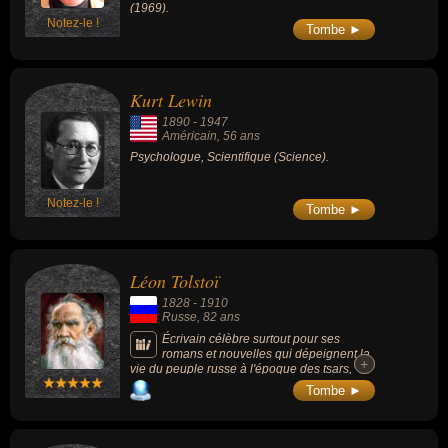
(1969).
Notez-le !
Tombe ►
Kurt Lewin
1890
-
1947
Américain
, 56 ans
Psychologue, Scientifique (Science).
Notez-le !
Tombe ►
Léon Tolstoï
1828
-
1910
Russe
, 82 ans
Écrivain célèbre surtout pour ses
romans et nouvelles qui dépeignent la
+
+
vie du peuple russe à l'époque des tsars,
mais aussi pour ses essais, dans lesquels il
Tombe ►
prenait position par rapport aux pouvoirs
civils et ecclésiastiques et voulait mettre en
lumière les grands enjeux de la civilisation. «
Guerre et Paix » (1869), qu'il a mis dix ans à