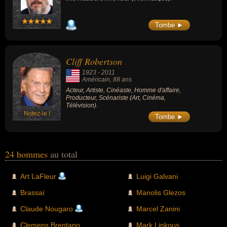
Tombe ►
Cliff Robertson
1923
-
2011
Américain
, 88 ans
Acteur, Artiste, Cinéaste, Homme d'affaire,
Producteur, Scénariste (Art, Cinéma,
Télévision).
Notez-le !
Tombe ►
24 hommes
au total
Art LaFleur
Luigi Galvani
Brassaï
Manolis Glezos
Claude Nougaro
Marcel Zanini
Clemens Brentano
Mark Linkous