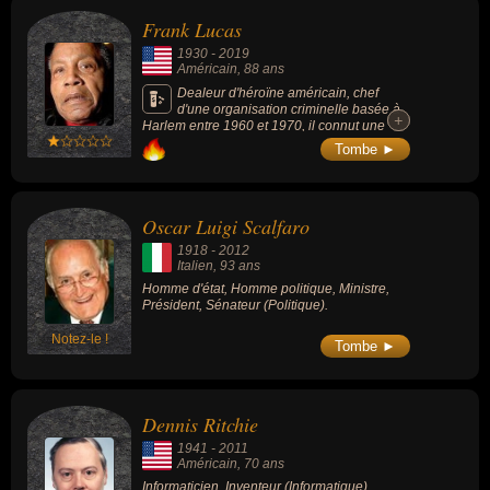
Frank Lucas
1930
-
2019
Américain
, 88 ans
Dealeur d'héroïne américain, chef
d'une organisation criminelle basée à
+
+
Harlem entre 1960 et 1970, il connut une
nouvelle notoriété en 2008 avec la sortie du
Tombe ►
film « American Gangster » de Ridley Scott
inspiré de sa vie.
Oscar Luigi Scalfaro
1918
-
2012
Italien
, 93 ans
Homme d'état, Homme politique, Ministre,
Président, Sénateur (Politique).
Notez-le !
Tombe ►
Dennis Ritchie
1941
-
2011
Américain
, 70 ans
Informaticien, Inventeur (Informatique).