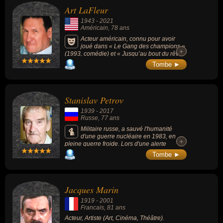
Cooke & Redding), Arthur Conley (Otis Sleep
Art LaFleur
On), The Doors (Runnin' Blue), Paul Young
(Now I Know What Made Otis Blue), Magma
1943
-
2021
(Otis) ou Jay-Z (Otis).
Américain
, 78 ans
Acteur américain, connu pour avoir
joué dans « Le Gang des champions »
+
+
(1993, comédie) et « Jusqu’au bout du rêve
» (1989, comédie dramatique, avec Kevin
Tombe ►
Costner).
Stanislav Petrov
1939
-
2017
Russe
, 77 ans
Militaire russe, a sauvé l'humanité
d'une guerre nucléaire en 1983, en
+
+
pleine guerre froide. Lors d'une alerte
déclenchée par les satellites de surveillance
Tombe ►
soviétiques, il n'a pas riposté contre les faux
tirs de missiles américains, persuadé qu'il
s'agissait d'une erreur du système. Pour des
raisons de secrets militaire et politique,
Jacques Marin
l'incident ne fut rendu public qu'en 1998.
1919
-
2001
Francais
, 81 ans
Acteur, Artiste (Art, Cinéma, Théâtre).