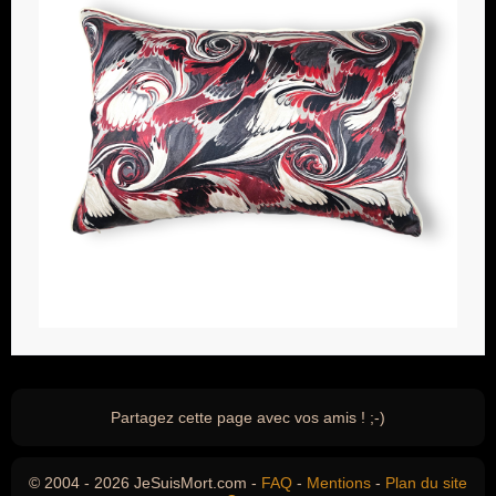
Partagez cette page avec vos amis ! ;-)
© 2004 - 2026 JeSuisMort.com -
FAQ
-
Mentions
-
Plan du site