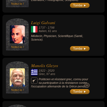
Littérature, Photographie, Sculpture).
Notez-le !
Tombe ►
Luigi Galvani
1737
-
1798
Italien
, 61 ans
Médecin, Physicien, Scientifique (Santé,
Science).
Notez-le !
Tombe ►
Manolis Glezos
1922
-
2020
Grec
, 97 ans
Politicien et résistant grec, connu pour
sa participation à la résistance contre
+
+
l'occupation allemande de la Grèce pendant
Notez-le !
la Seconde Guerre mondiale où il avait
Tombe ►
décroché le drapeau nazi hissé sur
l’Acropole en mai 1941. Communiste au KKE
à partir de 1941, puis à partir de 1950 à la
gauche socialiste démocratique EDA, député