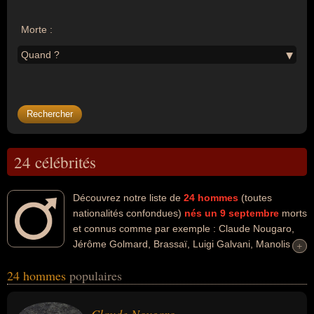
Morte :
Quand ?
24 célébrités
Découvrez notre liste de
24
hommes
(toutes
nationalités confondues)
nés un 9 septembre
morts
et connus comme par exemple : Claude Nougaro,
Jérôme Golmard, Brassaï, Luigi Galvani, Manolis
+
+
Glezos, Napoléon-Jérôme Bonaparte, Jacques Chérèque, Marcel
24 hommes
populaires
Zanini, Kurt Lewin, Léon Tolstoï... Ces personnalités (de sexe
masculin) peuvent avoir des liens variés dans les domaines de l'art,
de la musique, du sport, du sport de raquette, du tennis, du dessin,