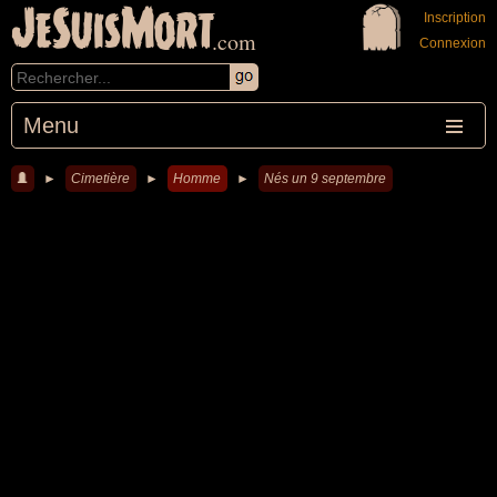
JeSuisMort
Inscription
.com
Connexion
Menu
►
Cimetière
►
Homme
►
Nés un 9 septembre