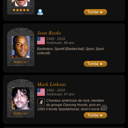
Tombe ►
Sean Rooks
1969
-
2016
Américain
, 46 ans
Basketeur, Sportif (Basket-ball, Sport, Sport
collectif).
Notez-le !
Tombe ►
Mark Linkous
1962
-
2010
Américain
, 47 ans
Chanteur américain de rock, membre
du groupe Dancing Hoods, puis en
+
+
1995 il fonde Sparklehorse, dont il est le seul
Notez-le !
membre permanent. Parmi ses chansons les
Tombe ►
plus connues : « Daddy's Gone » (2010), «
Piano Fire » (2001) ou « Spirit Ditch K
(1995).