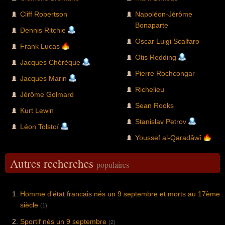
Cliff Robertson
Napoléon-Jérôme
Bonaparte
Dennis Ritchie
Oscar Luigi Scalfaro
Frank Lucas
Otis Redding
Jacques Chérèque
Pierre Rochcongar
Jacques Marin
Richelieu
Jérôme Golmard
Sean Rooks
Kurt Lewin
Stanislav Petrov
Léon Tolstoï
Youssef al-Qaradâwî
Autres recherches
populaires
Homme d'état francais nés un 9 septembre et morts au 17ème
siècle
(1)
Sportif nés un 9 septembre
(2)