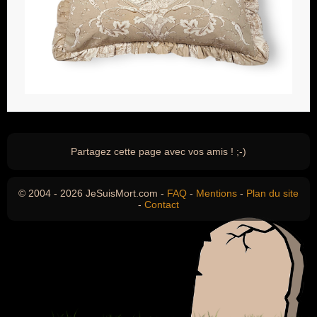
Partagez cette page avec vos amis ! ;-)
© 2004 - 2026 JeSuisMort.com -
FAQ
-
Mentions
-
Plan du site
-
Contact