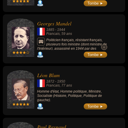
Tombe ►
Georges Mandel
1885
-
1944
Francais
, 59 ans
Politicien français, résistant français,
plusieurs fois ministre (dont ministre de
+
+
l'Intérieur), assassiné en 1944 par des
miliciens dans la France occupée.
Tombe ►
Léon Blum
1872
-
1950
Francais
, 77 ans
Homme d'état, Homme politique, Ministre,
Socialiste (Histoire, Politique, Politique de
gauche).
Tombe ►
Paul Reynaud