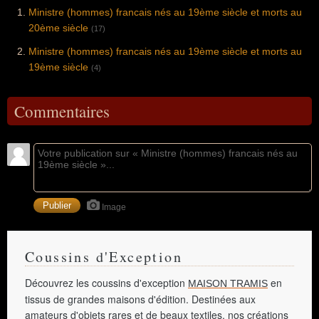
Ministre (hommes) francais nés au 19ème siècle et morts au
20ème siècle
(17)
Ministre (hommes) francais nés au 19ème siècle et morts au
19ème siècle
(4)
Commentaires
Image
Coussins d'Exception
Découvrez les coussins d'exception
en
MAISON TRAMIS
tissus de grandes maisons d'édition. Destinées aux
amateurs d'objets rares et de beaux textiles, nos créations