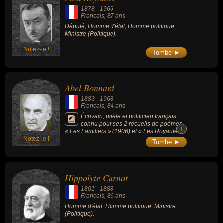
1878
-
1966
Francais
, 87 ans
Député, Homme d'état, Homme politique,
Ministre (Politique).
Notez-le !
Tombe ►
Abel Bonnard
1883
-
1968
Francais
, 84 ans
Écrivain, poète et politicien français,
connu pour ses 2 recueils de poèmes
+
+
« Les Familiers » (1906) et « Les Royautés »
Notez-le !
(1908), il devient une figure des milieux
Tombe ►
mondains grâce à sa réputation d'homme
d'esprit. Grand voyageur, auteur d'environ 20
d'ouvrages, il connaît le succès grâce à « En
Chine » (1924, grand prix de littérature) et
Hippolyte Carnot
aux « Modérés » (1936). Élu à l'Académie
française en 1932, il évolue vers le fascisme
1801
-
1888
dans les années 1930, devient artisan d'un
Francais
, 86 ans
rapprochement franco-allemand, et durant la
Homme d'état, Homme politique, Ministre
Seconde Guerre mondiale, devient une
(Politique).
figure de la collaboration avec l'occupant
nazi. Nommé ministre de l'Éducation