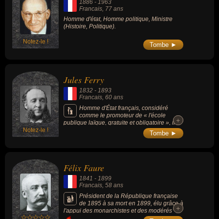
1886
-
1963
Francais
, 77 ans
Homme d'état, Homme politique, Ministre
(Histoire, Politique).
Notez-le !
Tombe ►
Jules Ferry
1832
-
1893
Francais
, 60 ans
Homme d'État français, considéré
comme le promoteur de « l'école
+
+
publique laïque, gratuite et obligatoire », il a
Notez-le !
été considéré, plusieurs décennies après sa
Tombe ►
mort, comme l'un des pères fondateurs de
l'identité républicaine. Il est l'auteur des lois
restaurant l'instruction obligatoire et gratuite
qui avait été instituée en 1793 (sous
Félix Faure
l'impulsion de Louis-Joseph Charlier).
1841
-
1899
Francais
, 58 ans
Président de la République française
de 1895 à sa mort en 1899, élu grâce à
+
+
l'appui des monarchistes et des modérés
ligués contre la candidature d'Henri Brisson,