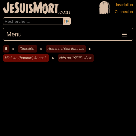
JeSuisMort
Inscription
.com
Connexion
Menu
►
Cimetière
►
Homme d'état francais
►
ème
Ministre (homme) francais
►
Nés au 19
siècle