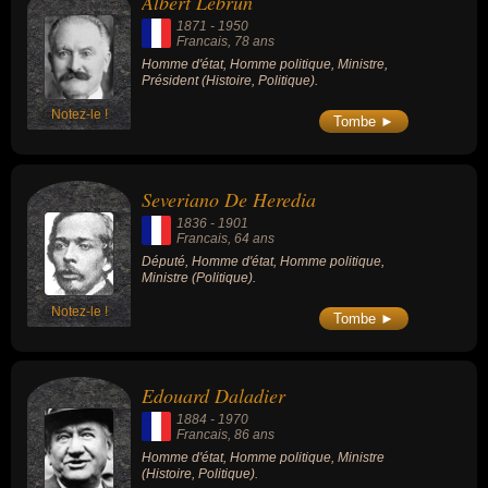
Albert Lebrun
1871
-
1950
Francais
, 78 ans
Homme d'état, Homme politique, Ministre,
Président (Histoire, Politique).
Notez-le !
Tombe ►
Severiano De Heredia
1836
-
1901
Francais
, 64 ans
Député, Homme d'état, Homme politique,
Ministre (Politique).
Notez-le !
Tombe ►
Edouard Daladier
1884
-
1970
Francais
, 86 ans
Homme d'état, Homme politique, Ministre
(Histoire, Politique).