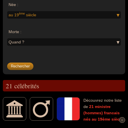
Née :
ème
au 19
siècle
Morte :
Quand ?
21 célébrités
Découvrez notre liste
de
21
ministre
(hommes)
francais
nés au 19ème siècle
+
+
morts et connus comme par exemple : Philippe Pétain, Maurice