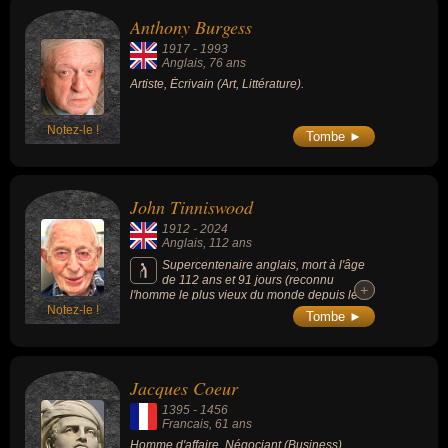
Anthony Burgess
1917
-
1993
Anglais
, 76 ans
Artiste, Écrivain (Art, Littérature).
Notez-le !
Tombe ►
John Tinniswood
1912
-
2024
Anglais
, 112 ans
Supercentenaire anglais, mort à l'âge
de 112 ans et 91 jours (reconnu
+
+
l'homme le plus vieux du monde depuis le
Notez-le !
décès du Chinois Shi Ping le 29 juin 2024).
Tombe ►
Jacques Coeur
1395
-
1456
Francais
, 61 ans
Homme d'affaire, Négociant (Business).