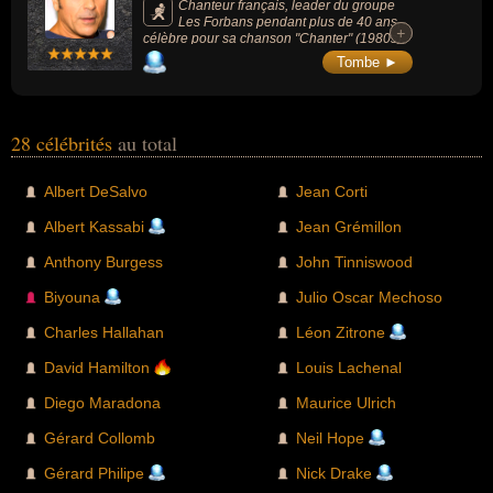
Chanteur français, leader du groupe
Les Forbans pendant plus de 40 ans,
+
+
célèbre pour sa chanson "Chanter" (1980s),
il est reconnu pour son énergie scénique
Tombe ►
inépuisable et pour avoir maintenu vivant
l'esprit du rockabilly en France.
28 célébrités
au total
Albert DeSalvo
Jean Corti
Albert Kassabi
Jean Grémillon
Anthony Burgess
John Tinniswood
Biyouna
Julio Oscar Mechoso
Charles Hallahan
Léon Zitrone
David Hamilton
Louis Lachenal
Diego Maradona
Maurice Ulrich
Gérard Collomb
Neil Hope
Gérard Philipe
Nick Drake