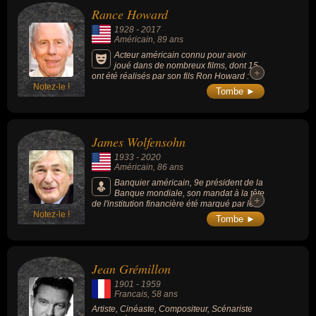
Rance Howard
1928
-
2017
Américain
, 89 ans
Acteur américain connu pour avoir
joué dans de nombreux films, dont 15
+
+
ont été réalisés par son fils Ron Howard : «A
Notez-le !
Beautiful Mind» ("Un homme d’exception",
Tombe ►
2002), qui a remporté l’Oscar du meilleur film
en 2002, mais aussi «Apollo 13» (1995,
catastrophe), «Cinderella Man» ("De l’ombre
à la lumière", 2005, drame), «Splash» (1984,
James Wolfensohn
fantaisie/amour), la série «Parenthood»
(2010-2015, 6 saisons, 103 épisodes,
1933
-
2020
comique/drame), ainsi que dans les séries
Américain
, 86 ans
«Bones» et «Happy Days» (1974-1984, 11
saisons, 255 épisodes).
Banquier américain, 9e président de la
Banque mondiale, son mandat à la tête
+
+
de l'institution financière été marqué par le
Notez-le !
partenariat avec le monde en
Tombe ►
développement ; il a participé au retrait
israélien de Gaza.
Jean Grémillon
1901
-
1959
Francais
, 58 ans
Artiste, Cinéaste, Compositeur, Scénariste