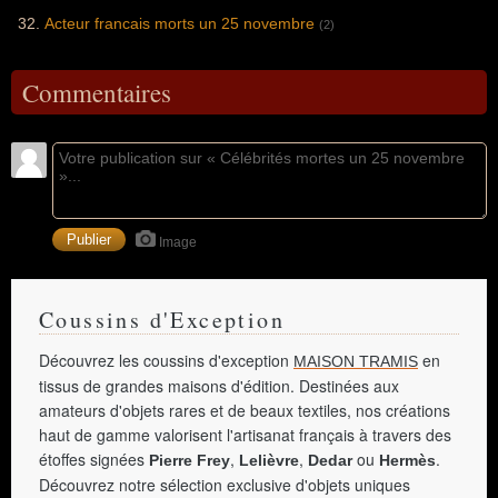
Acteur francais morts un 25 novembre
(2)
Commentaires
Image
Coussins d'Exception
Découvrez les coussins d'exception
en
MAISON TRAMIS
tissus de grandes maisons d'édition. Destinées aux
amateurs d'objets rares et de beaux textiles, nos créations
haut de gamme valorisent l'artisanat français à travers des
étoffes signées
,
,
ou
.
Pierre Frey
Lelièvre
Dedar
Hermès
Découvrez notre sélection exclusive d'objets uniques