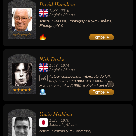
David Hamilton
1933
-
2016
Anglais
, 83 ans
Artiste, Cinéaste, Photographe (Art, Cinéma,
Photographie).
Tombe ►
Nick Drake
1948
-
1974
Anglais
, 26 ans
Auteur-compositeur-interprète de folk
anglais reconnu pour ses 3 albums «
+
+
Five Leaves Left » (1969), « Bryter Layter »
(1970) et « Pink Moon » (1972).
Tombe ►
Yukio Mishima
1925
-
1970
Japonais
, 45 ans
Artiste, Écrivain (Art, Littérature).