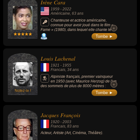
Irène Cara
1959
-
2022
Américaine
, 63 ans
Chanteuse et actrice américaine,
connue pour avoir joué dans le film «
+
+
Fame » (1980), dans lequel elle chante le
titre « Fame », et pour avoir coécrit et
Tombe ►
interprété la chanson « Flashdance... What a
Feeling » pour le film « Flashdance » (1983).
Louis Lachenal
1921
-
1955
Francais
, 34 ans
Alpiniste français, premier vainqueur
en 1950 (avec Maurice Herzog) de l'un
+
+
des sommets de plus de 8000 mètres :
Notez-le !
l'Annapurna (8 091 m).
Tombe ►
Jacques François
1920
-
2003
Francais
, 83 ans
Acteur, Artiste (Art, Cinéma, Théâtre).