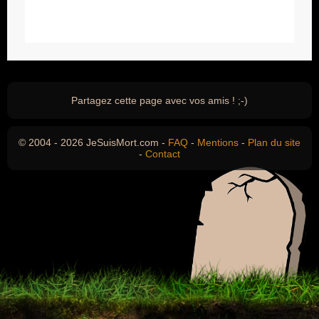
Partagez cette page avec vos amis ! ;-)
© 2004 - 2026 JeSuisMort.com -
FAQ
-
Mentions
-
Plan du site
-
Contact