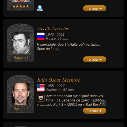
Tombe ►
Vassili Alexeiev
1942
-
2011
Russe
, 69 ans
Haltérophile, Sportif (Haltérophilie, Sport,
Sport de force).
Notez-le !
Tombe ►
Julio Oscar Mechoso
1955
-
2017
Américain
, 62 ans
Acteur américain ayant joué dans les
films « La Légende de Zorro » (2005),
+
+
« Jurassic Park 3 » (2001) ou « Bad Boys »
Notez-le !
(1995).
Tombe ►