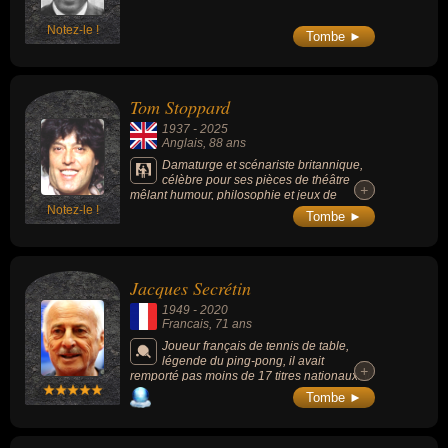
Notez-le !
Tombe ►
Tom Stoppard
1937
-
2025
Anglais
, 88 ans
Damaturge et scénariste britannique,
célèbre pour ses pièces de théâtre
+
+
mêlant humour, philosophie et jeux de
Notez-le !
langage dont"Rosencrantz and Guildenstern
Tombe ►
Are Dead" (qui revisite Hamlet sous un angle
absurde et métathéâtral). Il est l’un des
dramaturges britanniques les plus importants
de la seconde moitié du XXᵉ siècle.
Jacques Secrétin
1949
-
2020
Francais
, 71 ans
Joueur français de tennis de table,
légende du ping-pong, il avait
+
+
remporté pas moins de 17 titres nationaux. Il
est, au moment de sa disparition, l’un des
Tombe ►
deux pongistes français les plus titrés (avec
Jean-Philippe Gatien).