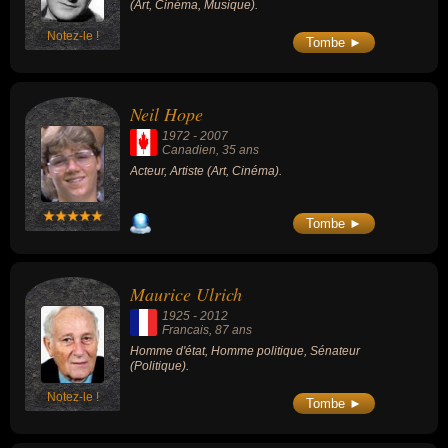
(Art, Cinéma, Musique).
Notez-le !
Tombe ►
Neil Hope
1972
-
2007
Canadien
, 35 ans
Acteur, Artiste (Art, Cinéma).
Tombe ►
Maurice Ulrich
1925
-
2012
Francais
, 87 ans
Homme d'état, Homme politique, Sénateur
(Politique).
Notez-le !
Tombe ►