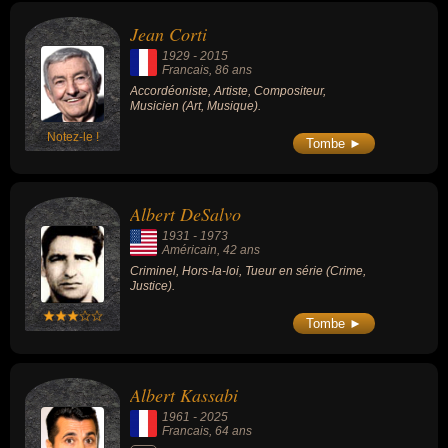
Jean Corti
1929
-
2015
Francais
, 86 ans
Accordéoniste, Artiste, Compositeur,
Musicien (Art, Musique).
Notez-le !
Tombe ►
Albert DeSalvo
1931
-
1973
Américain
, 42 ans
Criminel, Hors-la-loi, Tueur en série (Crime,
Justice).
Tombe ►
Albert Kassabi
1961
-
2025
Francais
, 64 ans