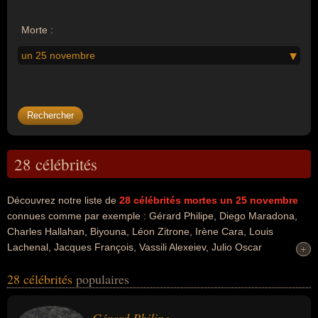
Morte :
un 25 novembre
28 célébrités
Découvrez notre liste de
28
célébrités mortes un 25 novembre
connues comme par exemple : Gérard Philipe, Diego Maradona,
Charles Hallahan, Biyouna, Léon Zitrone, Irène Cara, Louis
Lachenal, Jacques François, Vassili Alexeiev, Julio Oscar
+
+
Mechoso... Ces personnalités peuvent avoir des liens variés dans
28 célébrités
populaires
les domaines de l'art, du charme, du cinéma, sexy, du football,
people, du sport, du sport collectif, de la télévision, du théâtre, de la
musique, de la pop, de l'alpinisme, du sport de plein air, de