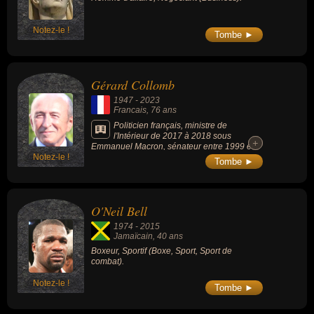
Notez-le !
Tombe ►
Gérard Collomb
1947
-
2023
Francais
, 76 ans
Politicien français, ministre de
l'Intérieur de 2017 à 2018 sous
+
+
Emmanuel Macron, sénateur entre 1999 et
Notez-le !
2017 et maire de Lyon de 2001 à 2017 et de
Tombe ►
2018 à 2020.
O'Neil Bell
1974
-
2015
Jamaïcain
, 40 ans
Boxeur, Sportif (Boxe, Sport, Sport de
combat).
Notez-le !
Tombe ►