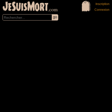
JeSuisMort
Inscription
.com
Connexion