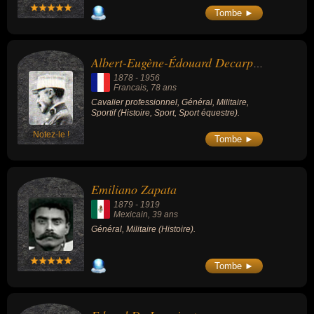
Tombe ►
Albert-Eugène-Édouard Decarpentry
1878
-
1956
Francais
, 78 ans
Cavalier professionnel, Général, Militaire,
Sportif (Histoire, Sport, Sport équestre).
Notez-le !
Tombe ►
Emiliano Zapata
1879
-
1919
Mexicain
, 39 ans
Général, Militaire (Histoire).
Tombe ►