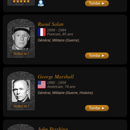
Tombe ►
Raoul Salan
1899
-
1984
Francais
, 85 ans
Général, Militaire (Guerre).
Notez-le !
Tombe ►
George Marshall
1880
-
1959
Américain
, 78 ans
Général, Militaire (Guerre, Histoire).
Notez-le !
Tombe ►
John Pershing