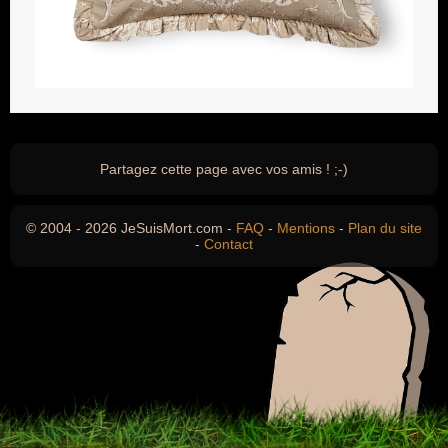
Partagez cette page avec vos amis ! ;-)
© 2004 - 2026 JeSuisMort.com -
FAQ
-
Mentions
-
Plan du site
-
Contact