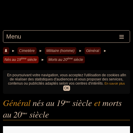
Menu
►
Cimetière
►
Militaire (homme)
►
Général
►
ème
ème
Nés au 19
siècle
►
Morts au 20
siècle
En poursuivant votre navigation, vous acceptez l'utilisation de cookies afin
de réaliser des statistiques d'audiences et vous proposer des services,
contenus ou publicités adaptés selon vos centres d'intérêts.
En savoir plus
OK
Général
nés au 19
siècle
et
morts
ème
au 20
siècle
ème