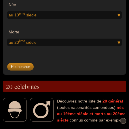
Née :
ème
au 19
siècle
Morte :
ème
au 20
siècle
20 célébrités
Découvrez notre liste de
20
général
(toutes nationalités confondues)
nés
au 19ème siècle
et morts au 20ème
siècle
connus comme par exemple :
+
+
Charles De Gaulle, Henri Guisan, Mariano Goybet, George Patton,