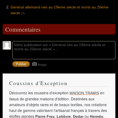
Général allemand nés au 19ème siècle et morts au 20ème
siècle
(2)
Commentaires
Image
Coussins d'Exception
Découvrez les coussins d'exception
en
MAISON TRAMIS
tissus de grandes maisons d'édition. Destinées aux
amateurs d'objets rares et de beaux textiles, nos créations
haut de gamme valorisent l'artisanat français à travers des
étoffes signées
,
,
ou
.
Pierre Frey
Lelièvre
Dedar
Hermès