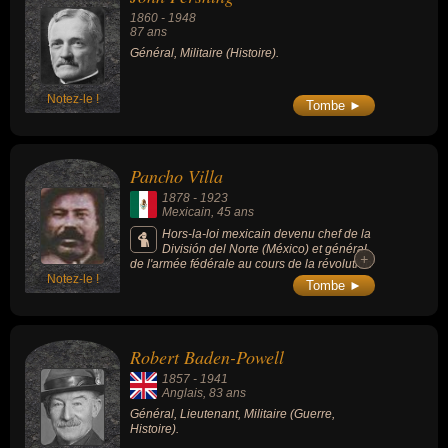
1860
-
1948
87 ans
Général, Militaire (Histoire).
Notez-le !
Tombe ►
Pancho Villa
1878
-
1923
Mexicain
, 45 ans
Hors-la-loi mexicain devenu chef de la
División del Norte (México) et général
+
+
de l'armée fédérale au cours de la révolution
Notez-le !
mexicaine (1910 à 1920).
Tombe ►
Robert Baden-Powell
1857
-
1941
Anglais
, 83 ans
Général, Lieutenant, Militaire (Guerre,
Histoire).