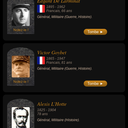
Edgard De Larminat
1895
-
1962
Francais
, 66 ans
Général, Militaire (Guerre, Histoire).
Notez-le !
Tombe ►
Victor Goybet
1865
-
1947
Francais
, 81 ans
Général, Militaire (Guerre, Histoire).
Notez-le !
Tombe ►
Alexis L'Hotte
1825
-
1904
78 ans
Général, Militaire (Histoire).