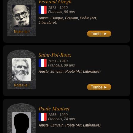
Fernand Gregh
1873
-
1960
Francais
, 86 ans
Artiste, Critique, Écrivain, Poète (Art,
Littérature).
Notez-le !
Tombe ►
Saint-Pol-Roux
1851
-
1940
Francais
, 89 ans
Artiste, Écrivain, Poète (Art, Littérature).
Notez-le !
Tombe ►
Paule Manivet
1856
-
1930
Francais
, 74 ans
Artiste, Écrivain, Poète (Art, Littérature).