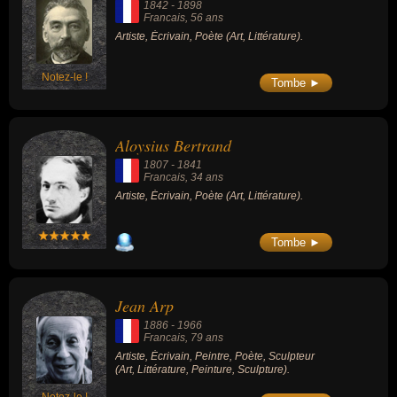
1842
-
1898
Francais
, 56 ans
Artiste, Écrivain, Poète (Art, Littérature).
Notez-le !
Tombe ►
Aloysius Bertrand
1807
-
1841
Francais
, 34 ans
Artiste, Écrivain, Poète (Art, Littérature).
Tombe ►
Jean Arp
1886
-
1966
Francais
, 79 ans
Artiste, Écrivain, Peintre, Poète, Sculpteur
(Art, Littérature, Peinture, Sculpture).
Notez-le !