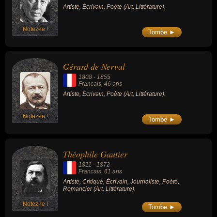
Artiste, Écrivain, Poète (Art, Littérature).
Notez-le !
Tombe ►
Gérard de Nerval
1808
-
1855
Francais
, 46 ans
Artiste, Écrivain, Poète (Art, Littérature).
Notez-le !
Tombe ►
Théophile Gautier
1811
-
1872
Francais
, 61 ans
Artiste, Critique, Écrivain, Journaliste, Poète,
Romancier (Art, Littérature).
Notez-le !
Tombe ►