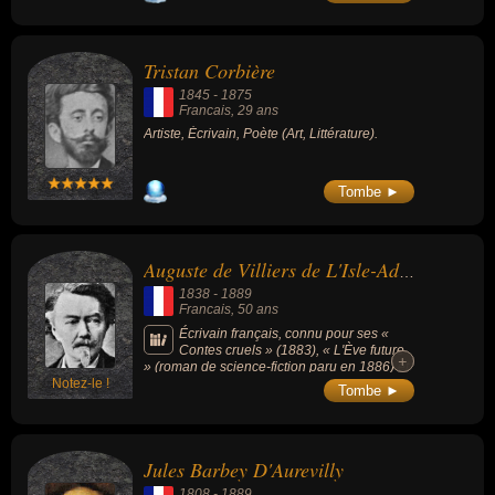
le livre au nombre des 12 meilleurs romans
de la première moitié du XXe siècle.
Tristan Corbière
1845
-
1875
Francais
, 29 ans
Artiste, Écrivain, Poète (Art, Littérature).
Tombe ►
Auguste de Villiers de L'Isle-Adam
1838
-
1889
Francais
, 50 ans
Écrivain français, connu pour ses «
Contes cruels » (1883), « L'Ève future
+
+
» (roman de science-fiction paru en 1886) et
Notez-le !
le drame « Axël » (annonçant le théâtre
Tombe ►
symboliste).
Jules Barbey D'Aurevilly
1808
-
1889