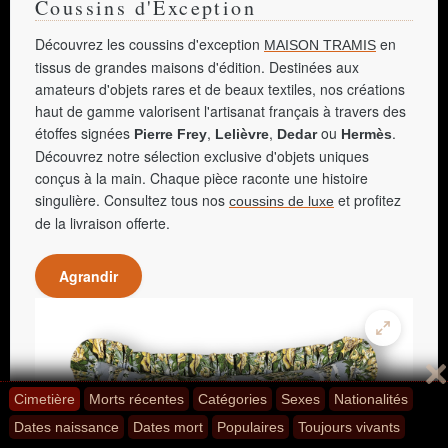
Coussins d'Exception
Découvrez les coussins d'exception
en
MAISON TRAMIS
tissus de grandes maisons d'édition. Destinées aux
amateurs d'objets rares et de beaux textiles, nos créations
haut de gamme valorisent l'artisanat français à travers des
étoffes signées
,
,
ou
.
Pierre Frey
Lelièvre
Dedar
Hermès
Découvrez notre sélection exclusive d'objets uniques
conçus à la main. Chaque pièce raconte une histoire
singulière. Consultez tous nos
et profitez
coussins de luxe
de la livraison offerte.
Agrandir
Cimetière
Morts récentes
Catégories
Sexes
Nationalités
Dates naissance
Dates mort
Populaires
Toujours vivants