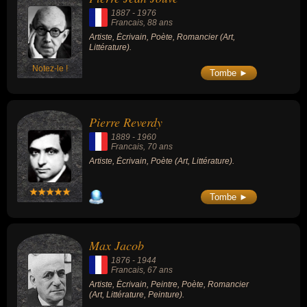
1887
-
1976
Francais
, 88 ans
Artiste, Écrivain, Poète, Romancier (Art,
Littérature).
Notez-le !
Tombe ►
Pierre Reverdy
1889
-
1960
Francais
, 70 ans
Artiste, Écrivain, Poète (Art, Littérature).
Tombe ►
Max Jacob
1876
-
1944
Francais
, 67 ans
Artiste, Écrivain, Peintre, Poète, Romancier
(Art, Littérature, Peinture).