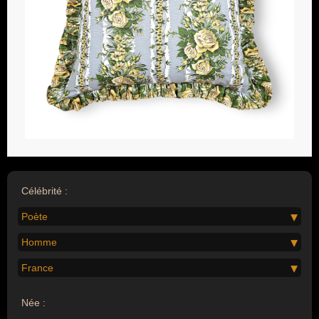
Célébrité :
Poète
Homme
France
Née :