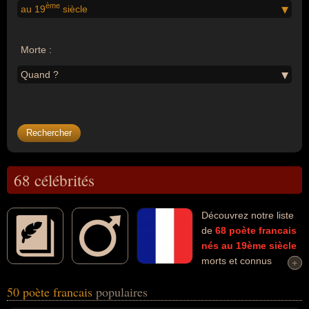
ème
au 19
siècle
Morte :
Quand ?
68 célébrités
Découvrez notre liste
de
68
poète
francais
nés au 19ème siècle
morts et connus
+
+
comme par exemple : Victor Hugo, Arthur Rimbaud, Jean Cocteau,
50 poète francais
populaires
Robert Desnos, Jacques Prévert, André Suarès, Abel Bonnard,
Félix Arvers, Philippe Soupault, Louis Aragon... Ces personnalités