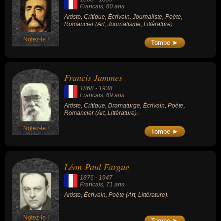
Francais
, 80 ans
Artiste, Critique, Écrivain, Journaliste, Poète,
Romancier (Art, Journalisme, Littérature).
Notez-le !
Tombe ►
Francis Jammes
1868
-
1938
Francais
, 69 ans
Artiste, Critique, Dramaturge, Écrivain, Poète,
Romancier (Art, Littérature).
Notez-le !
Tombe ►
Léon-Paul Fargue
1876
-
1947
Francais
, 71 ans
Artiste, Écrivain, Poète (Art, Littérature).
Notez-le !
Tombe ►