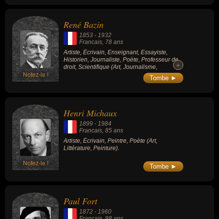
René Bazin
1853
-
1932
Francais
, 78 ans
Artiste, Écrivain, Enseignant, Essayiste,
Historien, Journaliste, Poète, Professeur de
+
+
droit, Scientifique (Art, Journalisme,
Littérature).
Notez-le !
Tombe ►
Henri Michaux
1899
-
1984
Francais
, 85 ans
Artiste, Écrivain, Peintre, Poète (Art,
Littérature, Peinture).
Notez-le !
Tombe ►
Paul Fort
1872
-
1960
Francais
, 88 ans