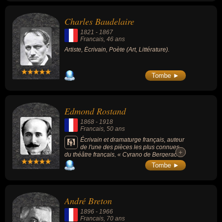
Charles Baudelaire
1821
-
1867
Francais
, 46 ans
Artiste, Écrivain, Poète (Art, Littérature).
Tombe ►
Edmond Rostand
1868
-
1918
Francais
, 50 ans
Écrivain et dramaturge français, auteur
de l'une des pièces les plus connues
+
+
du théâtre français, « Cyrano de Bergerac »
(1897), époux de la poétesse Rosemonde
Tombe ►
Gérard et père de l'écrivain, biologiste et
académicien français Jean Rostand.
André Breton
1896
-
1966
Francais
, 70 ans