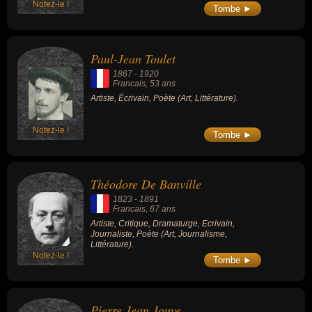
Notez-le !
Tombe ►
Paul-Jean Toulet
1867
-
1920
Francais
, 53 ans
Artiste, Écrivain, Poète (Art, Littérature).
Notez-le !
Tombe ►
Théodore De Banville
1823
-
1891
Francais
, 67 ans
Artiste, Critique, Dramaturge, Écrivain,
Journaliste, Poète (Art, Journalisme,
Littérature).
Notez-le !
Tombe ►
Pierre Jean Jouve