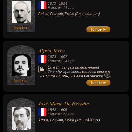
1873
-
1914
Francais
, 41 ans
Artiste, Écrivain, Poète (Art, Littérature).
Notez-le !
Tombe ►
Alfred Jarry
1873
-
1907
Francais
, 34 ans
Écrivain français du mouvement
'Pataphysique connu pour ses oeuvres
+
+
: « Ubu roi » (1896), « Gestes et opinions du
Notez-le !
docteur Faustroll, pataphysicien » (1911), «
Tombe ►
L'Amour absolu » (1899), « Ubu enchaîné »
(1900) , « Le Surmâle » (1902)...
José-Maria De Heredia
1842
-
1905
Francais
, 62 ans
Artiste, Écrivain, Poète (Art, Littérature).