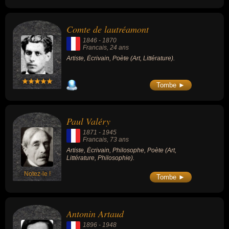
Comte de lautréamont
1846
-
1870
Francais
, 24 ans
Artiste, Écrivain, Poète (Art, Littérature).
Tombe ►
Paul Valéry
1871
-
1945
Francais
, 73 ans
Artiste, Écrivain, Philosophe, Poète (Art,
Littérature, Philosophie).
Notez-le !
Tombe ►
Antonin Artaud
1896
-
1948