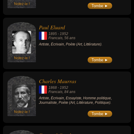
Notez-le !
Tombe ►
Paul Eluard
1895
-
1952
Francais
, 56 ans
Artiste, Écrivain, Poète (Art, Littérature).
Notez-le !
Tombe ►
Charles Maurras
1868
-
1952
Francais
, 84 ans
Artiste, Écrivain, Essayiste, Homme politique,
Journaliste, Poète (Art, Littérature, Politique).
Notez-le !
Tombe ►