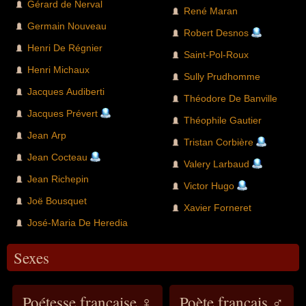
Gérard de Nerval
René Maran
Germain Nouveau
Robert Desnos
Henri De Régnier
Saint-Pol-Roux
Henri Michaux
Sully Prudhomme
Jacques Audiberti
Théodore De Banville
Jacques Prévert
Théophile Gautier
Jean Arp
Tristan Corbière
Jean Cocteau
Valery Larbaud
Jean Richepin
Victor Hugo
Joë Bousquet
Xavier Forneret
José-Maria De Heredia
Sexes
Poétesse française ♀
Poète francais ♂