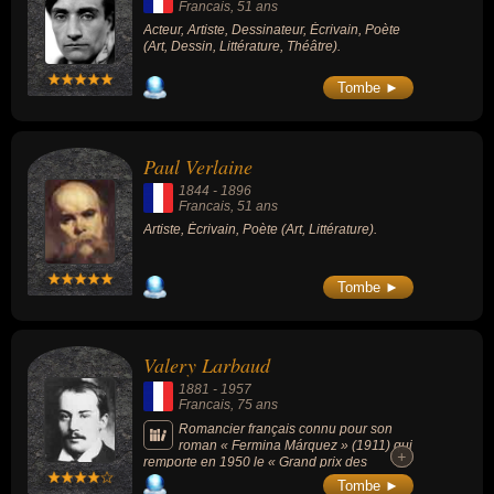
Francais
, 51 ans
Acteur, Artiste, Dessinateur, Écrivain, Poète
(Art, Dessin, Littérature, Théâtre).
Tombe ►
Paul Verlaine
1844
-
1896
Francais
, 51 ans
Artiste, Écrivain, Poète (Art, Littérature).
Tombe ►
Valery Larbaud
1881
-
1957
Francais
, 75 ans
Romancier français connu pour son
roman « Fermina Márquez » (1911) qui
+
+
remporte en 1950 le « Grand prix des
Meilleurs romans du demi-siècle » qui place
Tombe ►