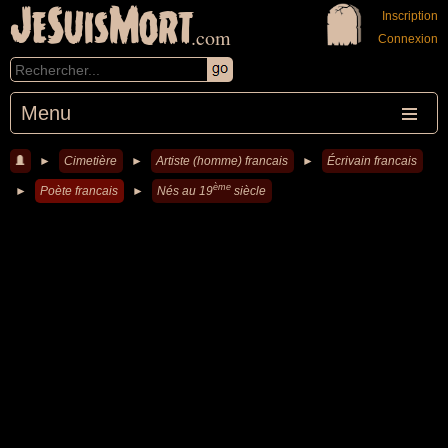
JeSuisMort
Inscription
.com
Connexion
Menu
►
Cimetière
►
Artiste (homme) francais
►
Écrivain francais
ème
►
Poète francais
►
Nés au 19
siècle