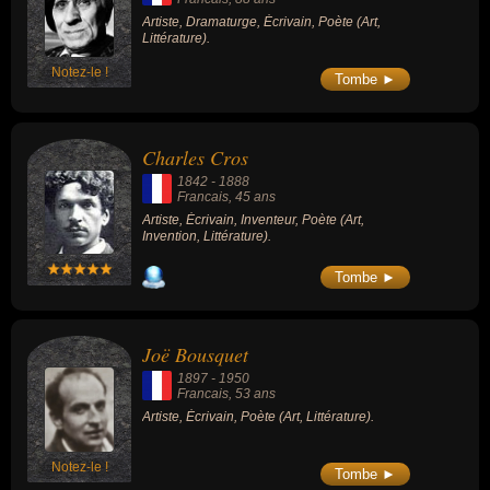
Artiste, Dramaturge, Écrivain, Poète (Art,
Littérature).
Notez-le !
Tombe ►
Charles Cros
1842
-
1888
Francais
, 45 ans
Artiste, Écrivain, Inventeur, Poète (Art,
Invention, Littérature).
Tombe ►
Joë Bousquet
1897
-
1950
Francais
, 53 ans
Artiste, Écrivain, Poète (Art, Littérature).
Notez-le !
Tombe ►