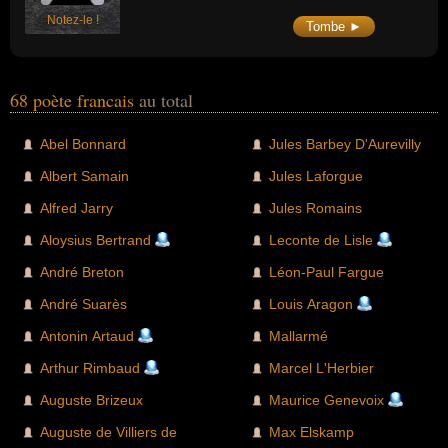
Notez-le !
Tombe ►
68 poète francais
au total
Abel Bonnard
Jules Barbey D'Aurevilly
Albert Samain
Jules Laforgue
Alfred Jarry
Jules Romains
Aloysius Bertrand
Leconte de Lisle
André Breton
Léon-Paul Fargue
André Suarès
Louis Aragon
Antonin Artaud
Mallarmé
Arthur Rimbaud
Marcel L'Herbier
Auguste Brizeux
Maurice Genevoix
Auguste de Villiers de
Max Elskamp