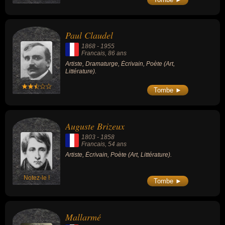
Paul Claudel
1868
-
1955
Francais
, 86 ans
Artiste, Dramaturge, Écrivain, Poète (Art,
Littérature).
Tombe ►
Auguste Brizeux
1803
-
1858
Francais
, 54 ans
Artiste, Écrivain, Poète (Art, Littérature).
Notez-le !
Tombe ►
Mallarmé