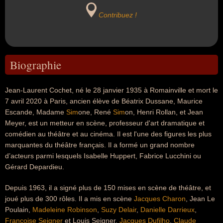
Contribuez !
Biographie
Jean-Laurent Cochet, né le 28 janvier 1935 à Romainville et mort le
7 avril 2020 à Paris, ancien élève de Béatrix Dussane, Maurice
Escande, Madame
Sim
one, René
Sim
on, Henri Rollan, et Jean
Meyer, est un metteur en scène, professeur d'art dramatique et
comédien au théâtre et au cinéma. Il est l'une des figures les plus
marquantes du théâtre français. Il a formé un grand nombre
d’acteurs parmi lesquels Isabelle Huppert, Fabrice Lucchini ou
Gérard Depardieu.
Depuis 1963, il a signé plus de 150 mises en scène de théâtre, et
joué plus de 300 rôles. Il a mis en scène
Jacques Charon
, Jean Le
Poulain,
Madeleine Robinson
,
Suzy Delair
,
Danielle Darrieux
,
Françoise Seigner
et Louis Seigner,
Jacques Dufilho
,
Claude