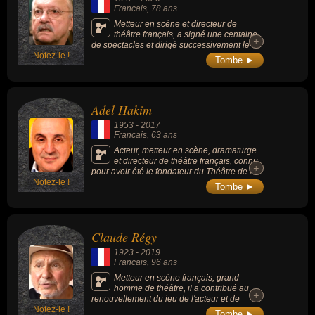
Francais
, 78 ans
Metteur en scène et directeur de
théâtre français, a signé une centaine
+
+
de spectacles et dirigé successivement le
Notez-le !
Théâtre national de Strasbourg (TNS), la
Tombe ►
Comédie-Française et les Amandiers, à
Nanterre (Hauts-de-Seine). Pédagogue
exceptionnel, il est le « père » de théâtre de
nombre de talents, qu’il s’agisse de Denis
Adel Hakim
Podalydès, de Stanislas Nordey,
d’Emmanuelle Béart, de Pascal Rambert et
1953
-
2017
de bien d’autres.
Francais
, 63 ans
Acteur, metteur en scène, dramaturge
et directeur de théâtre français, connu
+
+
pour avoir été le fondateur du Théâtre de la
Notez-le !
Balance (Paris) et le directeur du centre
Tombe ►
dramatique national du Val-de-Marne, à la
manufacture des Oeillets (Ivry-sur-Seine). Il a
mis en scène Eschyle, Botho Strauss,
Goldoni, Pirandello, Shakespeare, Sophocle,
Claude Régy
Gabriel Calderon, Marivaux...
1923
-
2019
Francais
, 96 ans
Metteur en scène français, grand
homme de théâtre, il a contribué au
+
+
renouvellement du jeu de l'acteur et de
Notez-le !
l'esthétique du théâtre contemporain.
Tombe ►