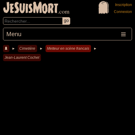
JeSuisMort
Inscription
.com
Connexion
Menu
►
Cimetière
►
Metteur en scène francais
►
Jean-Laurent Cochet