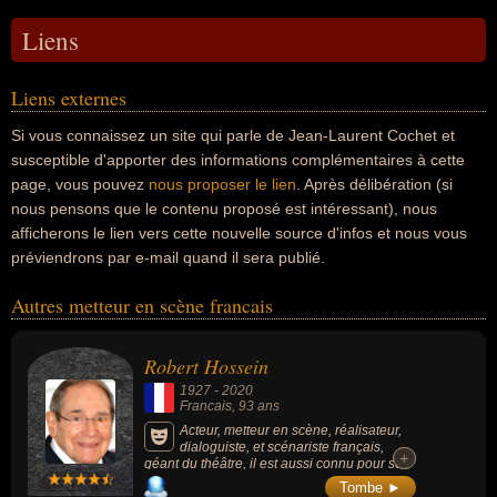
Liens
Liens externes
Si vous connaissez un site qui parle de Jean-Laurent Cochet et
susceptible d'apporter des informations complémentaires à cette
page, vous pouvez
nous proposer le lien
. Après délibération (si
nous pensons que le contenu proposé est intéressant), nous
afficherons le lien vers cette nouvelle source d'infos et nous vous
préviendrons par e-mail quand il sera publié.
Autres metteur en scène francais
Robert Hossein
1927
-
2020
Francais
, 93 ans
Acteur, metteur en scène, réalisateur,
dialoguiste, et scénariste français,
+
+
géant du théâtre, il est aussi connu pour ses
rôles au cinéma ou la télévision. Parmi ses
Tombe ►