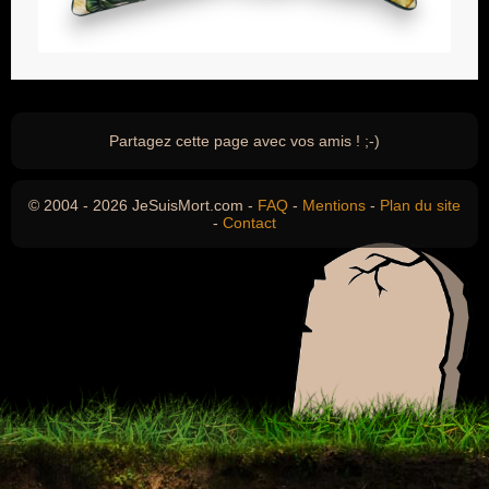
Partagez cette page avec vos amis ! ;-)
© 2004 - 2026 JeSuisMort.com -
FAQ
-
Mentions
-
Plan du site
-
Contact