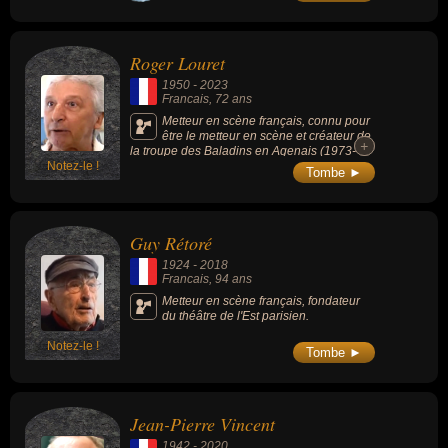
films connus : « Toi, le venin » (1959,
policier), « Madame Sans-Gêne » (1961,
historique), « Angélique Marquise des Anges
» (1964, aventure, avec Michèle Mercier), «
Roger Louret
Prêtres interdits » (1973, drame), « Liberté,
égalité, choucroute » (1985, comédie, avec
1950
-
2023
Michel Serrault) et « Les Misérables » (182,
Francais
, 72 ans
drame, avec Lino Ventura).
Metteur en scène français, connu pour
être le metteur en scène et créateur de
+
+
la troupe des Baladins en Agenais (1973-
Notez-le !
2015).
Tombe ►
Guy Rétoré
1924
-
2018
Francais
, 94 ans
Metteur en scène français, fondateur
du théâtre de l'Est parisien.
Notez-le !
Tombe ►
Jean-Pierre Vincent
1942
-
2020