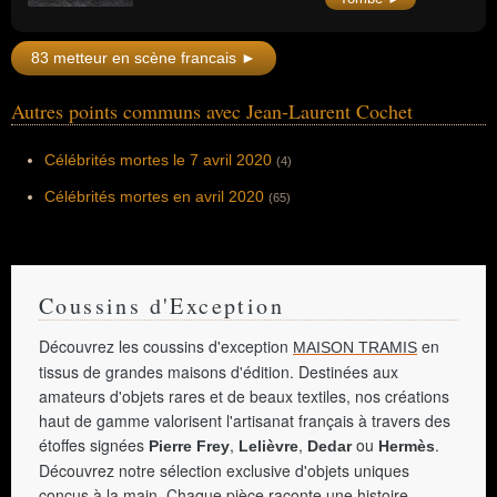
83 metteur en scène francais ►
Autres points communs avec Jean-Laurent Cochet
Célébrités mortes le 7 avril 2020
(4)
Célébrités mortes en avril 2020
(65)
Coussins d'Exception
Découvrez les coussins d'exception
en
MAISON TRAMIS
tissus de grandes maisons d'édition. Destinées aux
amateurs d'objets rares et de beaux textiles, nos créations
haut de gamme valorisent l'artisanat français à travers des
étoffes signées
,
,
ou
.
Pierre Frey
Lelièvre
Dedar
Hermès
Découvrez notre sélection exclusive d'objets uniques
conçus à la main. Chaque pièce raconte une histoire