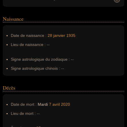
Homonymes :
0
(aucun)
Naissance
Nom de famille :
Cochet
Pseudonyme :
--
Date de naissance :
28 janvier
1935
Surnom :
--
Lieu de naissance :
--
Erreurs d'écriture :
Jean Laurent Cochet
Signe astrologique du zodiaque :
--
Signe astrologique chinois :
--
Décès
Date de mort :
Mardi
7 avril
2020
Lieu de mort :
--