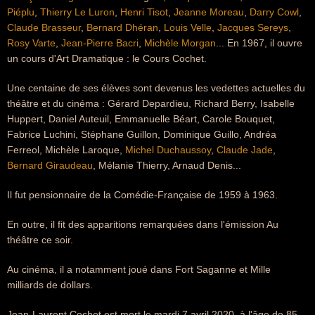
Piéplu
,
Thierry Le Luron
,
Henri Tisot
,
Jeanne Moreau
,
Darry Cowl
,
Claude Brasseur
,
Bernard Dhéran
,
Louis Velle
,
Jacques Sereys
,
Rosy Varte
,
Jean-Pierre Bacri
,
Michèle Morgan
... En 1967, il ouvre
un cours d'Art Dramatique : le Cours Cochet.
Une centaine de ses élèves sont devenus les vedettes actuelles du
théâtre et du cinéma : Gérard Depardieu, Richard Berry, Isabelle
Huppert, Daniel Auteuil, Emmanuelle Béart, Carole Bouquet,
Fabrice Luchini, Stéphane Guillon, Dominique Guillo, Andréa
Ferreol, Michèle Laroque,
Michel Duchaussoy
,
Claude Jade
,
Bernard Giraudeau
, Mélanie Thierry, Arnaud Denis...
Il fut pensionnaire de la Comédie-Française de 1959 à 1963.
En outre, il fit des apparitions remarquées dans l'émission Au
théâtre ce soir.
Au cinéma, il a notamment joué dans Fort Saganne et Mille
milliards de dollars.
Jean-Laurent Cochet est mort le mardi 7 avril 2020, à l'âge de 85