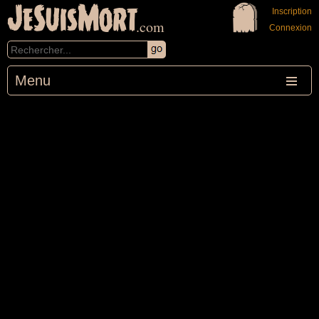
JeSuisMort
Inscription
.com
Connexion
Menu