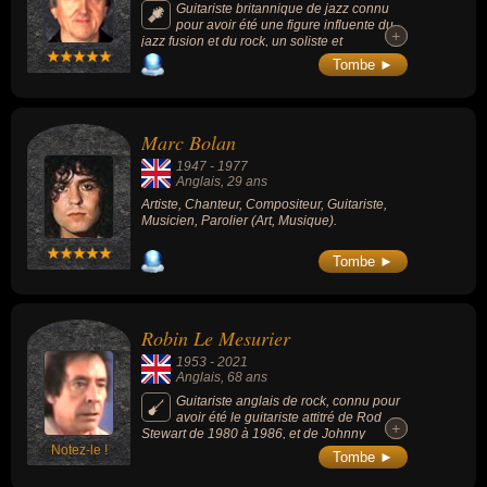
Guitariste britannique de jazz connu
pour avoir été une figure influente du
+
+
jazz fusion et du rock, un soliste et
compositeur réputé pour son jeu véloce,
Tombe ►
fluide, sa maîtrise des rythmes complexes et
un développement mélodique expressif.
Marc Bolan
1947
-
1977
Anglais
, 29 ans
Artiste, Chanteur, Compositeur, Guitariste,
Musicien, Parolier (Art, Musique).
Tombe ►
Robin Le Mesurier
1953
-
2021
Anglais
, 68 ans
Guitariste anglais de rock, connu pour
avoir été le guitariste attitré de Rod
+
+
Stewart de 1980 à 1986, et de Johnny
Notez-le !
Hallyday à partir de 1994.
Tombe ►