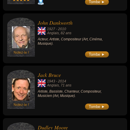
Fleetwood Mac jusqu'en 1970, auteur de
Tombe ►
titres comme « Albatross et Oh Well » qui ont
façonné le style du groupe et fait sa
renommée mondiale, et compositeur de «
Black Magic Woman », immortalisé ensuite
John Dankworth
par Carlos Santana en 1970.
1927
-
2010
Anglais
, 82 ans
Acteur, Artiste, Compositeur (Art, Cinéma,
Musique).
Notez-le !
Tombe ►
Jack Bruce
1943
-
2014
Anglais
, 71 ans
Artiste, Bassiste, Chanteur, Compositeur,
Musicien (Art, Musique).
Notez-le !
Tombe ►
Dudley Moore