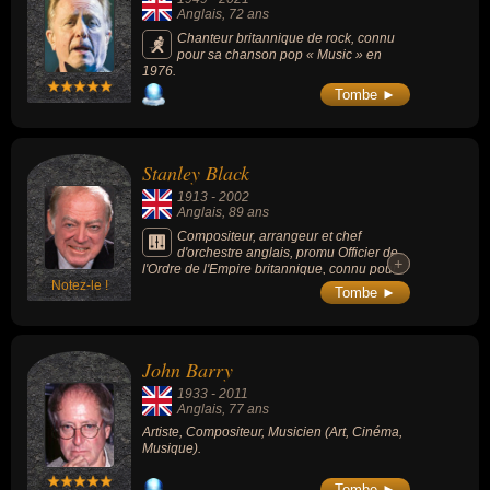
Anglais
, 72 ans
Chanteur britannique de rock, connu
pour sa chanson pop « Music » en
1976.
Tombe ►
Stanley Black
1913
-
2002
Anglais
, 89 ans
Compositeur, arrangeur et chef
d'orchestre anglais, promu Officier de
+
+
l'Ordre de l'Empire britannique, connu pour
Notez-le !
ses arrangements musicaux dans le style
Tombe ►
latino-américain, tout en remportant des prix
pour sa direction d'œuvres classiques. Il
dirigera le "Mantovani Orchestra" dans un
style romantique et spectaculaire similaire.
John Barry
1933
-
2011
Anglais
, 77 ans
Artiste, Compositeur, Musicien (Art, Cinéma,
Musique).
Tombe ►