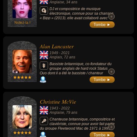
Anglaise
, 34 ans
DJ et compositrice de musique
électronique, connue pour sa chanson
+
+
« Bipp » (2013), elle avait collaboré avec
Notez-la !
Madonna, Vince Staples, Flume ou encore
Tombe ►
Charli XCX.
Alan Lancaster
1949
-
2021
Anglais
, 72 ans
Bassiste britannique, co-fondateur du
groupe anglais de hard rock Status
+
+
Quo dont il a été le bassiste / chanteur
jusqu'en 1985 avant de quitter le groupe.
Tombe ►
Christine McVie
1943
-
2022
Anglaise
, 79 ans
Chanteuse britannique, compositrice et
claviériste, connue pour avoir fait partie
+
+
du groupe Fleetwood Mac de 1971 à 1995
(puis depuis 2014) où elle avait participé à
Tombe ►