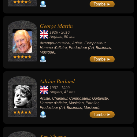
Whiter Shade of Pale » (1967).
Tombe ►
George Martin
1926
-
2016
Anglais
, 90 ans
Arrangeur musical, Artiste, Compositeur,
Homme d'affaire, Producteur (Art, Business,
Musique).
Tombe ►
Adrian Borland
1957
-
1999
Anglais
, 41 ans
Artiste, Chanteur, Compositeur, Guitariste,
Homme d'affaire, Musicien, Parolier,
Producteur (Art, Business, Musique).
Tombe ►
Ken Thorne