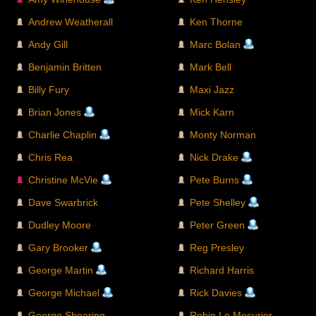
Andrew Weatherall
Ken Thorne
Andy Gill
Marc Bolan
Benjamin Britten
Mark Bell
Billy Fury
Maxi Jazz
Brian Jones
Mick Karn
Charlie Chaplin
Monty Norman
Chris Rea
Nick Drake
Christine McVie
Pete Burns
Dave Swarbrick
Pete Shelley
Dudley Moore
Peter Green
Gary Brooker
Reg Presley
George Martin
Richard Harris
George Michael
Rick Davies
George Shearing
Robin Le Mesurier