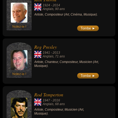
1924
-
2014
Anglais
, 90 ans
Artiste, Compositeur (Art, Cinéma, Musique).
Notez-le !
Tombe ►
Reg Presley
1941
-
2013
Anglais
, 71 ans
Artiste, Chanteur, Compositeur, Musicien (Art,
Musique).
Notez-le !
Tombe ►
Rod Temperton
1947
-
2016
Anglais
, 68 ans
Artiste, Compositeur, Musicien (Art,
Musique).