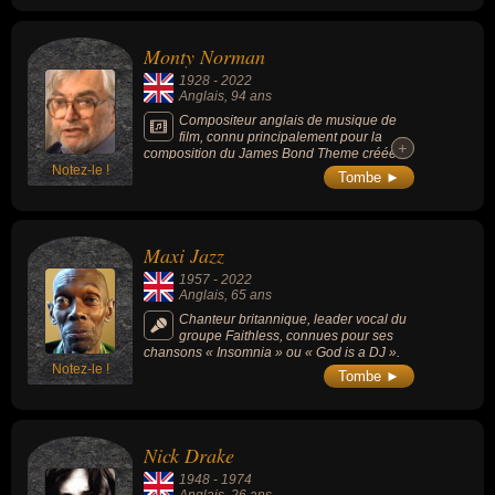
Konga » (1961).
Monty Norman
1928
-
2022
Anglais
, 94 ans
Compositeur anglais de musique de
film, connu principalement pour la
+
+
composition du James Bond Theme créée
Notez-le !
pour le 1er film de la saga, « James Bond
Tombe ►
contre Dr No » (1962).
Maxi Jazz
1957
-
2022
Anglais
, 65 ans
Chanteur britannique, leader vocal du
groupe Faithless, connues pour ses
chansons « Insomnia » ou « God is a DJ ».
Notez-le !
Tombe ►
Nick Drake
1948
-
1974
Anglais
, 26 ans