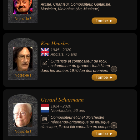
Artiste, Chanteur, Compositeur, Guitariste,
Musicien, Violoniste (Art, Musique).
Notez-le !
Tombe ►
Ken Hensley
1945
-
2020
Anglais
, 75 ans
Guitariste et compositeur de rock,
cofondateur du groupe Uriah Heep
+
+
dans les années 1970 (un des premiers
Notez-le !
groupes de hard rock de l’histoire). Il a écrit
Tombe ►
ou coécrit la plupart des chansons d'Uriah
Heep au cours de cette période, y compris
les tubes « Lady in Black », « Easy Livin' » et
« Stealin' » , ainsi que « Look at Yourself » et
Gerard Schurmann
« Free Me ».
1924
-
2020
Néerlandais
, 96 ans
Compositeur et chef d'orchestre
néerlando-britannique de musique
+
+
classique, il s'est fait connaître en composant
Notez-le !
des musiques de films d'horreur comme «
Tombe ►
Crimes au musée des horreurs » (1959) ou «