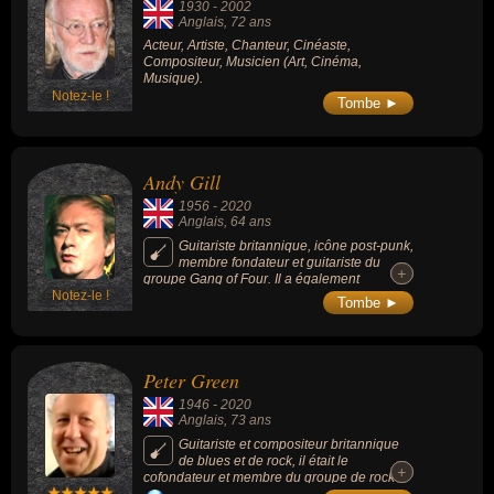
1930
-
2002
Anglais
, 72 ans
Acteur, Artiste, Chanteur, Cinéaste,
Compositeur, Musicien (Art, Cinéma,
Musique).
Notez-le !
Tombe ►
Andy Gill
1956
-
2020
Anglais
, 64 ans
Guitariste britannique, icône post-punk,
membre fondateur et guitariste du
+
+
groupe Gang of Four. Il a également
Notez-le !
collaboré avec d'autres groupes tels que
Tombe ►
Red Hot Chili Peppers.
Peter Green
1946
-
2020
Anglais
, 73 ans
Guitariste et compositeur britannique
de blues et de rock, il était le
+
+
cofondateur et membre du groupe de rock