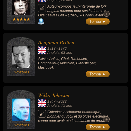
Auteur-compositeur-interprète de folk
anglais reconnu pour ses 3 albums «
+
+
Five Leaves Left » (1969), « Bryter Layter »
(1970) et « Pink Moon » (1972).
Tombe ►
Benjamin Britten
1913
-
1976
Anglais
, 63 ans
Altiste, Artiste, Chef d'orchestre,
Compositeur, Musicien, Pianiste (Art,
Musique).
Notez-le !
Tombe ►
Wilko Johnson
1947
-
2022
Anglais
, 75 ans
Guitariste et chanteur britannique,
pionnier du rock et du blues électrique,
+
+
connu pour avoir été le guitariste du groupe
Notez-le !
de pub rock anglais Dr. Feelgood. Son jeu
Tombe ►
de guitare est particulièrement remarquable