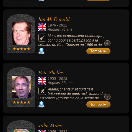
l'écriture de plusieurs titres emblématiques
comme « Everywhere » et « Little Lies ».
Ian McDonald
1946
-
2022
Anglais
, 75 ans
Musicien et producteur britannique,
connu pour sa participation à la
+
+
création de King Crimson en 1969 et de
Foreigner de 1976 à 1979. Multi-
Tombe ►
instrumentiste, il est reconnu pour ses talents
de saxophoniste, flûtiste, guitariste et
claviéristes.
Pete Shelley
1955
-
2018
Anglais
, 63 ans
Auteur, chanteur et guitariste
britannique de punk rock, leader des
+
+
Buzzcocks (groupe clé de la scène de
Manchester et de la vague punk anglaise de
Tombe ►
la fin des années 1970).
John Miles
1949
-
2021