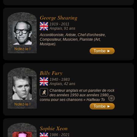
(rythmique, sans médiator), et a influencé, à
la fin des années 1970, de nombreux
musiciens tels The Stranglers ou The Clash.
George Shearing
1919
-
2011
Anglais
, 91 ans
Accordéoniste, Artiste, Chef d'orchestre,
Compositeur, Musicien, Pianiste (Art,
Musique).
Notez-le !
Tombe ►
Billy Fury
1940
-
1983
Anglais
, 42 ans
Chanteur anglais et un parolier de rock
des années 1950 aux années 1980
+
+
connu pour ses chansons « Halfway To
Notez-le !
Paradise » (1960), « A Wondrous Place »
Tombe ►
(1960) ou « Last Night Was Made For Love »
(1960).
Sophie Xeon
1986
-
2021