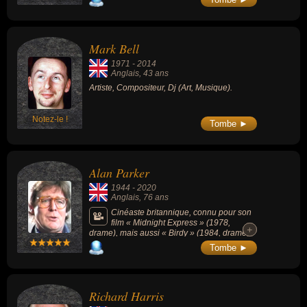
Mark Bell
1971
-
2014
Anglais
, 43 ans
Artiste, Compositeur, Dj (Art, Musique).
Notez-le !
Tombe ►
Alan Parker
1944
-
2020
Anglais
, 76 ans
Cinéaste britannique, connu pour son
film « Midnight Express » (1978,
+
+
drame), mais aussi « Birdy » (1984, drame,
avec Nicolas Cage), « Mississippi Burning »
Tombe ►
(1988, drame), « Pink Floyd The Wall »
(1982, musical) ou « Evita » (1996, comédie
musical, avec Madonna).
Richard Harris