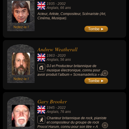
1935
-
2002
Anglais
, 66 ans
Acteur, Artiste, Compositeur, Scénariste (Art,
Cinéma, Musique).
Notez-le !
Tombe ►
Andrew Weatherall
1963
-
2020
Anglais
, 56 ans
DJ et Producteur britannique de
musique électronique, connu pour
+
+
avoir produit l’album « Screamadelica » du
Notez-le !
groupe écossais de rock indépendant Primal
Tombe ►
Scream, il avait également créé le festival
Convenanza, qui se déroule chaque année
à Carcassonne (France).
Gary Brooker
1945
-
2022
Anglais
, 76 ans
Chanteur britannique de rock, pianiste
et compositeur du groupe de rock
+
+
Procol Harum, connu pour son titre « A