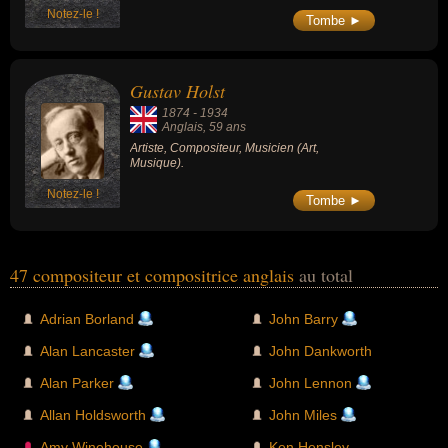
Notez-le !
Tombe ►
Gustav Holst
1874
-
1934
Anglais
, 59 ans
Artiste, Compositeur, Musicien (Art,
Musique).
Notez-le !
Tombe ►
47 compositeur et compositrice anglais
au total
Adrian Borland
John Barry
Alan Lancaster
John Dankworth
Alan Parker
John Lennon
Allan Holdsworth
John Miles
Amy Winehouse
Ken Hensley