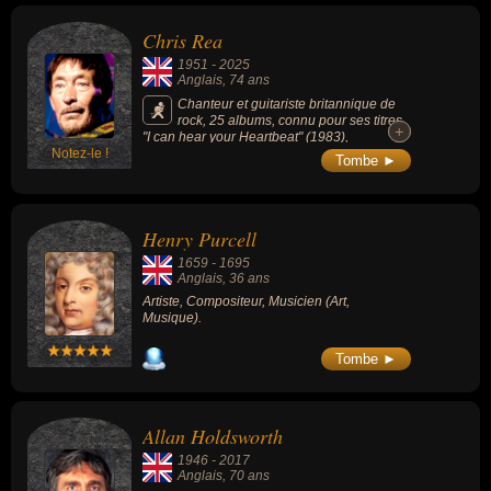
Elle rejoint d'autres figures de la musique
Goodbye Stranger.
mortes à l'âge de 27 ans comme Jimi
Chris Rea
Hendrix, Janis Joplin, Jim Morrison, Kurt
Cobain, Brian Jones ou encore le bluesman
1951
-
2025
Robert Johnson, intégrant ainsi ce que l'on
Anglais
, 74 ans
surnomme communément le club des 27.
Chanteur et guitariste britannique de
rock, 25 albums, connu pour ses titres
+
+
"I can hear your Heartbeat" (1983),
Notez-le !
"Josephine" (1985), "On the Beach" (1986),
Tombe ►
"The Road To Hell, part 2" (1989), "Auberge"
(1991), "Julia" (1993).
Henry Purcell
1659
-
1695
Anglais
, 36 ans
Artiste, Compositeur, Musicien (Art,
Musique).
Tombe ►
Allan Holdsworth
1946
-
2017
Anglais
, 70 ans