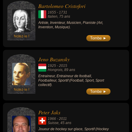
Bartolomeo Cristofori
1655
-
1731
Italien
, 75 ans
Artiste, Inventeur, Musicien, Pianiste (Art,
Invention, Musique).
Notez-le !
Tombe ►
Jeno Buzansky
1925
-
2015
Hongrois
, 89 ans
Entraineur, Entraineur de football,
Footballeur, Sportif (Football, Sport, Sport
collectif).
Notez-le !
Tombe ►
Peter Jaks
1966
-
2011
Suisse
, 45 ans
Joueur de hockey sur glace, Sportif (Hockey