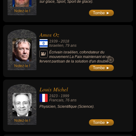
sur glace, Sport, Sport de glace).
Notez-le !
Tombe ►
Amos Oz
1939
-
2018
Israelien
, 79 ans
Écrivain israélien, cofondateur du
mouvement La Paix maintenant et un
+
+
fervent partisan de la solution d'un double
Notez-le !
État au conflit israélo-palestinien (il militait
Tombe ►
pour deux Etats palestinien et israélien). Il
est connu pour ses romans « La Boîte noire
» (1986) ou « Soudain dans la forêt profonde
» (2005).
Louis Michel
1923
-
1999
Francais
, 76 ans
Physicien, Scientifique (Science).
Notez-le !
Tombe ►