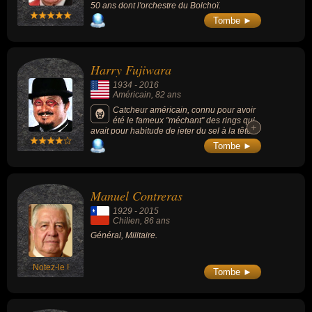
50 ans dont l'orchestre du Bolchoï.
Tombe ►
Harry Fujiwara
1934
-
2016
Américain
, 82 ans
Catcheur américain, connu pour avoir
été le fameux "méchant" des rings qui
+
+
avait pour habitude de jeter du sel à la tête
des "gentils" catcheurs pour les aveugler.
Tombe ►
Manuel Contreras
1929
-
2015
Chilien
, 86 ans
Général, Militaire.
Notez-le !
Tombe ►