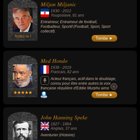
Miljan Miljanic
1930
-
2012
Yougoslave
, 81 ans
Entraineur, Entraineur de football,
Footballeur, Sportif (Football, Sport, Sport
collectif).
Notez-le !
Tombe ►
Med Hondo
1936
-
2019
Francais
, 82 ans
Acteur français, actif dans le doublage,
connu pour être entre autres la voix
+
+
française régulière d'Eddie Murphy ainsi
qu'une voix récurrente de Morgan Freeman
Tombe ►
ou d'autres acteurs afro-américains dont
Richard Pryor, Laurence Fishburne à ses
débuts ou Carl Weathers. Il est aussi connu
pour avoir prêté sa voix au personnage de
John Hanning Speke
Rafiki dans la série de films « Le Roi lion »,
de L'Âne dans la série de films « Shrek » et
1827
-
1864
de Aku à partir de la seconde saison de la
Anglais
, 37 ans
série « Samurai Jack ».
Aventurier (Histoire).