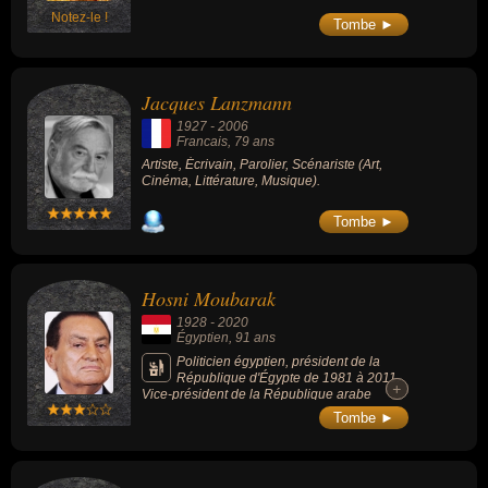
Notez-le !
Tombe ►
Jacques Lanzmann
1927
-
2006
Francais
, 79 ans
Artiste, Écrivain, Parolier, Scénariste (Art,
Cinéma, Littérature, Musique).
Tombe ►
Hosni Moubarak
1928
-
2020
Égyptien
, 91 ans
Politicien égyptien, président de la
République d'Égypte de 1981 à 2011.
+
+
Vice-président de la République arabe
d'Égypte au moment de l'assassinat
Tombe ►
d'Anouar el-Sadate, en 1981, il lui succède
après la tenue d'une élection et est ensuite
constamment réélu et se voit fréquemment
qualifié de dictateur. Lors de la révolution