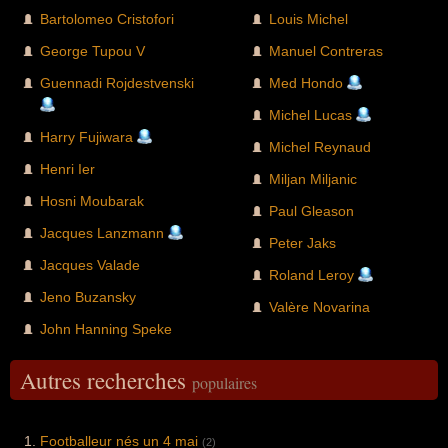
Bartolomeo Cristofori
Louis Michel
George Tupou V
Manuel Contreras
Guennadi Rojdestvenski
Med Hondo
Michel Lucas
Harry Fujiwara
Michel Reynaud
Henri Ier
Miljan Miljanic
Hosni Moubarak
Paul Gleason
Jacques Lanzmann
Peter Jaks
Jacques Valade
Roland Leroy
Jeno Buzansky
Valère Novarina
John Hanning Speke
Autres recherches
populaires
Footballeur nés un 4 mai
(2)