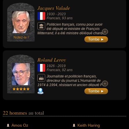
Jacques Valade
1930
-
2023
Francais
, 93 ans
Politicien français, connu pour avoir
été député et ministre de François
+
+
Mitterrand, il a été ministre délégué chargé
Notez-le !
de la Recherche et de l'Enseignement
Tombe ►
Supérieur de 1987 à 1988.
Roland Leroy
1926
-
2019
Francais
, 92 ans
Journaliste et politicien français,
directeur du journal L'Humanité de
+
+
1974 à 1994, résistant et ancien député PCF
de Seine-Maritime.
Tombe ►
22 hommes
au total
Amos Oz
Keith Haring