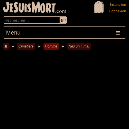
JeSuisMort
Inscription
.com
Connexion
Menu
►
Cimetière
►
Homme
►
Nés un 4 mai