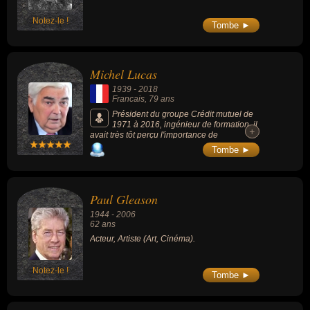
Notez-le !
Tombe ►
Michel Lucas
1939
-
2018
Francais
, 79 ans
Président du groupe Crédit mutuel de
1971 à 2016, ingénieur de formation, il
+
+
avait très tôt perçu l'importance de
l'informatique dans l'univers bancaire et
Tombe ►
devint un emblématique dirigeant du Crédit
mutuel.
Paul Gleason
1944
-
2006
62 ans
Acteur, Artiste (Art, Cinéma).
Notez-le !
Tombe ►