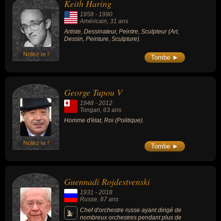
Keith Haring
égyptienne de 2011, il est poussé à la
démission. Emprisonné et condamné par la
1958
-
1990
justice égyptienne après son départ du
Américain
, 31 ans
pouvoir, il est libéré en 2017 après avoir
Artiste, Dessinateur, Peintre, Sculpteur (Art,
terminé de purger sa dernière peine de
Dessin, Peinture, Sculpture).
prison. Il meurt 9 ans après la fin de sa
présidence.
Notez-le !
Tombe ►
George Tupou V
1948
-
2012
Tongan
, 63 ans
Homme d'état, Roi (Politique).
Notez-le !
Tombe ►
Guennadi Rojdestvenski
1931
-
2018
Russe
, 87 ans
Chef d'orchestre russe ayant dirigé de
nombreux orchestres pendant plus de