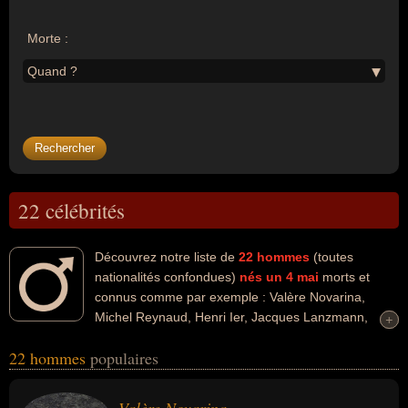
Morte :
Quand ?
22 célébrités
Découvrez notre liste de
22
hommes
(toutes
nationalités confondues)
nés un 4 mai
morts et
connus comme par exemple : Valère Novarina,
Michel Reynaud, Henri Ier, Jacques Lanzmann,
+
+
Hosni Moubarak, Keith Haring, George Tupou V, Guennadi
22 hommes
populaires
Rojdestvenski, Harry Fujiwara, Manuel Contreras... Ces
personnalités (de sexe masculin) peuvent avoir des liens variés
dans les domaines de l'art, de la littérature, de la peinture, de la