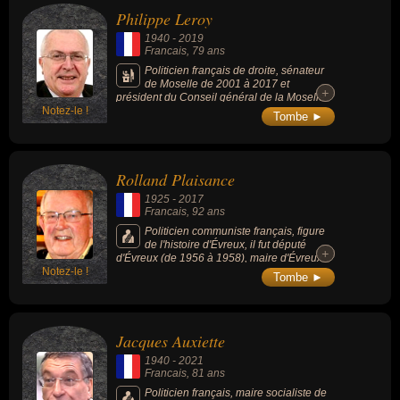
9,3 milliards de dollars. Il est également la 4e
Philippe Leroy
fortune de France. Il a été mêlé à plusieurs
affaires de corruption.
1940
-
2019
Francais
, 79 ans
Politicien français de droite, sénateur
de Moselle de 2001 à 2017 et
+
+
président du Conseil général de la Moselle
Notez-le !
de 1992 à 2011.
Tombe ►
Rolland Plaisance
1925
-
2017
Francais
, 92 ans
Politicien communiste français, figure
de l'histoire d'Évreux, il fut député
+
+
d'Évreux (de 1956 à 1958), maire d'Évreux
Notez-le !
(pendant 24 ans de 1977 à 2001) et ancien
Tombe ►
conseiller général de l'Eure (de 1971 à
2001).
Jacques Auxiette
1940
-
2021
Francais
, 81 ans
Politicien français, maire socialiste de