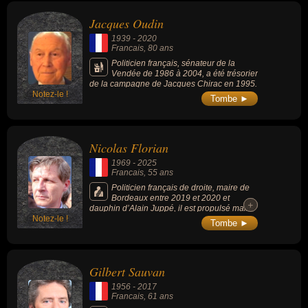
Jacques Oudin
1939
-
2020
Francais
, 80 ans
Politicien français, sénateur de la
Vendée de 1986 à 2004, a été trésorier
de la campagne de Jacques Chirac en 1995.
Notez-le !
Tombe ►
Nicolas Florian
1969
-
2025
Francais
, 55 ans
Politicien français de droite, maire de
Bordeaux entre 2019 et 2020 et
+
+
dauphin d’Alain Juppé, il est propulsé maire
Notez-le !
après le départ d’Alain Juppé et a marqué la
Tombe ►
politique bordelaise avant d’être battu en
2020 par Pierre Hurmic.
Gilbert Sauvan
1956
-
2017
Francais
, 61 ans