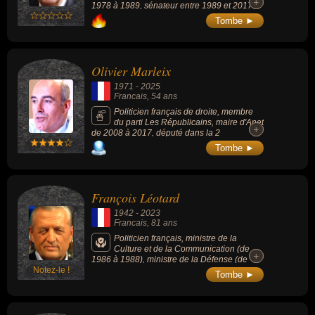
+
+
1978 à 1989, sénateur entre 1989 et 2017.
Dans les années 1980, il conclut une
Tombe ►
alliance avec le Front national pour prendre
la présidence de la région PACA.
Olivier Marleix
1971
-
2025
Francais
, 54 ans
Politicien français de droite, membre
du parti Les Républicains, maire d'Anet
+
+
de 2008 à 2017, député dans la 2
circonscription d'Eure-et-Loir en 2012 et est
Tombe ►
vice-président des Républicains, il est élu
président du groupe Les Républicains de
l'Assemblée nationale en 2022.
François Léotard
1942
-
2023
Francais
, 81 ans
Politicien français, ministre de la
Culture et de la Communication (de
+
+
1986 à 1988), ministre de la Défense (de
Notez-le !
1993 à 1995), président du Parti républicain,
Tombe ►
puis de l'UDF (de 1996 à 1998) et coupable
et condamné par la Cour de justice de la
République pour complicité d’abus de biens
sociaux.