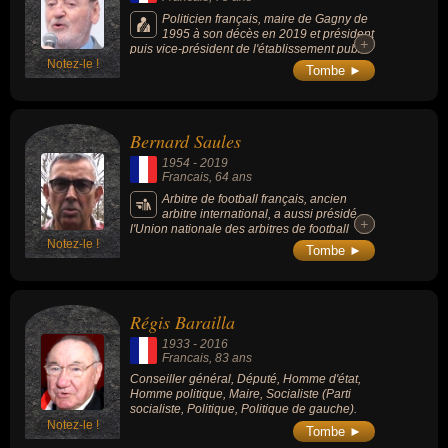
Politicien français, maire de Gagny de
1995 à son décès en 2019 et président
+
+
puis vice-président de l'établissement public
Notez-le !
territorial Grand Paris - Grand Est. Il est
Tombe ►
également conseiller général du canton de
Gagny de mars 1985 à décembre 2015. Il a
marqué l'histoire de la Seine-Saint-Denis.
Bernard Saules
1954
-
2019
Francais
, 64 ans
Arbitre de football français, ancien
arbitre international, a aussi présidé
+
+
l'Union nationale des arbitres de football
Notez-le !
pendant 15 ans.
Tombe ►
Régis Barailla
1933
-
2016
Francais
, 83 ans
Conseiller général, Député, Homme d'état,
Homme politique, Maire, Socialiste (Parti
socialiste, Politique, Politique de gauche).
Notez-le !
Tombe ►