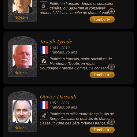
Politicien français, député et conseiller
général du Bas-Rhin et conseiller
+
+
régional d'Alsace, proche de Manuel Valls
Notez-le !
(premier ministre français sous la présidence
Tombe ►
de François Hollande).
Joseph Tyrode
1943
-
2019
Francais
, 75 ans
Politicien français, maire socialiste de
Mandeure (Doubs en région
+
+
Bourgogne-Franche-Comté), il a consacré
Notez-le !
plus de 40 ans à la vie politique.
Tombe ►
Olivier Dassault
1951
-
2021
Francais
, 69 ans
Politicien et milliardaire français, fils de
Serge Dassault et petit-fils de Marcel
+
+
Dassault, l'une des 1ère fortunes françaises,
Notez-le !
le magazine Forbes le classe 361e fortune
Tombe ►
mondiale en 2020, à égalité avec ses deux