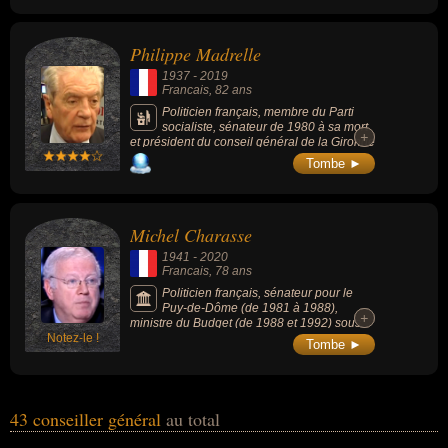
Philippe Madrelle
1937
-
2019
Francais
, 82 ans
Politicien français, membre du Parti
socialiste, sénateur de 1980 à sa mort
+
+
et président du conseil général de la Gironde
entre 1976 et 2015.
Tombe ►
Michel Charasse
1941
-
2020
Francais
, 78 ans
Politicien français, sénateur pour le
Puy-de-Dôme (de 1981 à 1988),
+
+
ministre du Budget (de 1988 et 1992) sous
Notez-le !
François Mitterrand, réélu au Sénat en 1992,
Tombe ►
exclu du Parti socialiste en 2008, membre du
Conseil constitutionnel (de 2010 à 2019).
43 conseiller général
au total