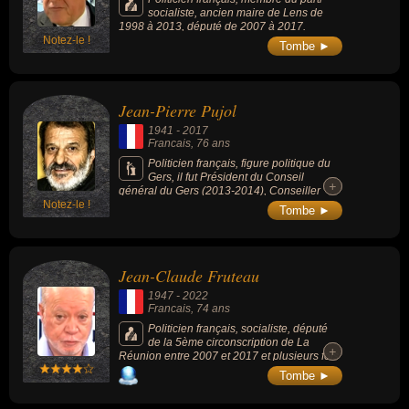
socialiste, ancien maire de Lens de
1998 à 2013, député de 2007 à 2017.
Notez-le !
Tombe ►
Jean-Pierre Pujol
1941
-
2017
Francais
, 76 ans
Politicien français, figure politique du
Gers, il fut Président du Conseil
+
+
général du Gers (2013-2014), Conseiller
Notez-le !
général du Gers pendant + de 20 ans (1994-
Tombe ►
2015), Maire de Nogaro (1989-2008) et
Député de la 1re circonscription du Gers
(2001-2002).
Jean-Claude Fruteau
1947
-
2022
Francais
, 74 ans
Politicien français, socialiste, député
de la 5ème circonscription de La
+
+
Réunion entre 2007 et 2017 et plusieurs fois
maire et conseiller général de Saint-Benoît
Tombe ►
entre 1983 et 2014.