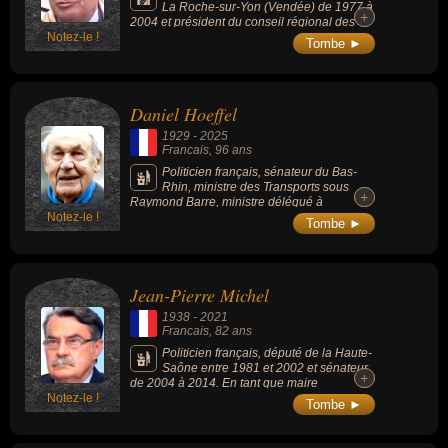
La Roche-sur-Yon (Vendée) de 1977 à
+
+
2004 et président du conseil régional des
Notez-le !
Pays-de-la-Loire de 2004 à 2015.
Tombe ►
Daniel Hoeffel
1929
-
2025
Francais
, 96 ans
Politicien français, sénateur du Bas-
Rhin, ministre des Transports sous
+
+
Raymond Barre, ministre délégué à
Notez-le !
l’Aménagement du territoire sous Édouard
Tombe ►
Balladur, maire de Handschuheim pendant
plusieurs décennies et président du conseil
général du Bas-Rhin pendant 19 ans. Il est
considéré comme un pilier de la vie politique
Jean-Pierre Michel
alsacienne.
1938
-
2021
Francais
, 82 ans
Politicien français, député de la Haute-
Saône entre 1981 et 2002 et sénateur
+
+
de 2004 à 2014. En tant que maire
Notez-le !
d’Héricourt, il a profondément modernisé
Tombe ►
cette ville qui restait frappée par la crise
textile. En tant que législateur, il a été à
l’origine du Contrat d’union civil, puis par la