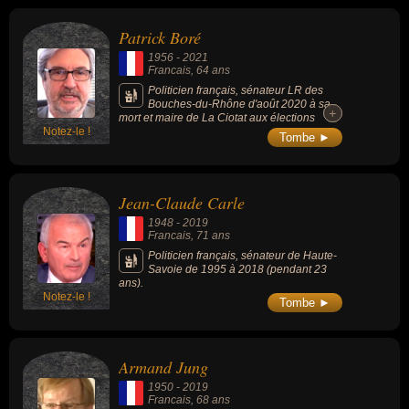
Commission des Finances et Fiscalité de
France Urbaine. Il fut membre du Comité des
Patrick Boré
Finances Locales (CFL) et membre du
Conseil National d’Évaluation des Normes
1956
-
2021
(CNEN). Il est l'auteur, avec Alain Lambert,
Francais
, 64 ans
du rapport de la Mission de lutte contre
l'inflation normative, établi le 26 mars 2013.
Politicien français, sénateur LR des
Bouches-du-Rhône d'août 2020 à sa
+
+
mort et maire de La Ciotat aux élections
Notez-le !
municipales françaises de 2001 ; il est réélu
Tombe ►
en 2008, 2014 et 2020.
Jean-Claude Carle
1948
-
2019
Francais
, 71 ans
Politicien français, sénateur de Haute-
Savoie de 1995 à 2018 (pendant 23
ans).
Notez-le !
Tombe ►
Armand Jung
1950
-
2019
Francais
, 68 ans