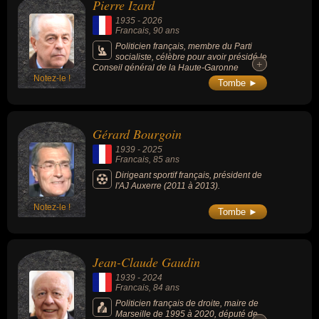
Pierre Izard
1935
-
2026
Francais
, 90 ans
Politicien français, membre du Parti
socialiste, célèbre pour avoir présidé le
+
+
Conseil général de la Haute-Garonne
Notez-le !
pendant 27 ans (de 1988 à 2015), dont la
Tombe ►
construction de nombreux collèges et le
développement des transports, maire de
Villefranche-de-Lauragais durant trois
décennies.
Gérard Bourgoin
1939
-
2025
Francais
, 85 ans
Dirigeant sportif français, président de
l'AJ Auxerre (2011 à 2013).
Notez-le !
Tombe ►
Jean-Claude Gaudin
1939
-
2024
Francais
, 84 ans
Politicien français de droite, maire de
Marseille de 1995 à 2020, député de