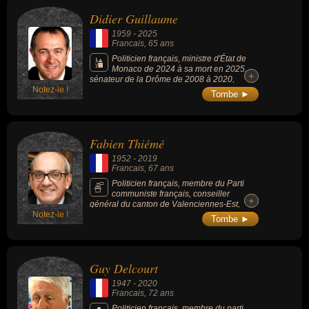
suite du Pacs.
Didier Guillaume
1959
-
2025
Francais
, 65 ans
Politicien français, ministre d'État de
Monaco de 2024 à sa mort en 2025,
+
+
sénateur de la Drôme de 2008 à 2020,
Notez-le !
ministre de l'Agriculture et de l'Alimentation
Tombe ►
entre 2018 et 2020. En 2024, il est désigné
par le prince Albert II pour présider le
Conseil de gouvernement de Monaco.
Fabien Thiémé
1952
-
2019
Francais
, 67 ans
Politicien français, membre du Parti
communiste français, conseiller
+
+
général du canton de Valenciennes-Est,
Notez-le !
député du Nord, conseiller régional et maire
Tombe ►
de Marly.
Guy Delcourt
1947
-
2020
Francais
, 72 ans
Politicien français, membre du parti