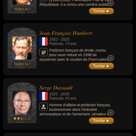
(1998-2008), « dinosaure » de la Ve
+
+
République, il a connu une carrière politique
Notez-le !
de plus d’un demi-siècle cumulant à lui seul
Tombe ►
150 années de mandats électifs : il est ainsi
l’une des personnalités contemporaines à la
longévité politique la plus longue.
Jean-François Humbert
1952
-
2025
Francais
, 73 ans
Politicien français de droite, connu
pour avoir refusé en 1998 de
+
+
gouverner avec le soutien du Front national,
Notez-le !
démissionnant immédiatement après son
Tombe ►
élection grâce à leurs voix. Il fut président du
conseil régional de Franche-Comté de 1998
à 2004 et sénateur du Doubs de 1998 à
2014.
Serge Dassault
1925
-
2018
Francais
, 93 ans
Homme d'affaire et politicien français,
businessman dans l'industrie
+
+
aéronautique et de l'armement, sénateur et
ancien maire de Corbeil-Essonnes et patron
Tombe ►
de presse. En 2011, selon le magazine
Forbes, il est le 96e homme le plus riche du
monde avec une fortune estimée à plus de