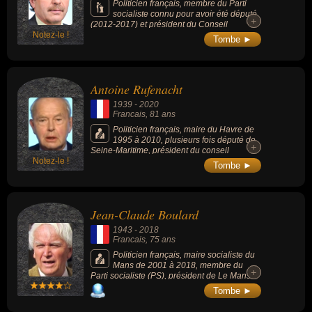
Politicien français, membre du Parti
socialiste connu pour avoir été député
+
+
(2012-2017) et président du Conseil
Notez-le !
départemental (2012-2017) des Alpes-de-
Tombe ►
Haute-Provence.
Antoine Rufenacht
1939
-
2020
Francais
, 81 ans
Politicien français, maire du Havre de
1995 à 2010, plusieurs fois député de
+
+
Seine-Maritime, président du conseil
Notez-le !
régional de Haute-Normandie de 1992 à
Tombe ►
1998 et secrétaire d'État dans le
gouvernement Barre entre 1976 et 1978.
Jean-Claude Boulard
1943
-
2018
Francais
, 75 ans
Politicien français, maire socialiste du
Mans de 2001 à 2018, membre du
+
+
Parti socialiste (PS), président de Le Mans
Métropole à partir de 1983, il a été sénateur
Tombe ►
de la Sarthe de 2014 à 2017, administrateur
de France Urbaine et président de la