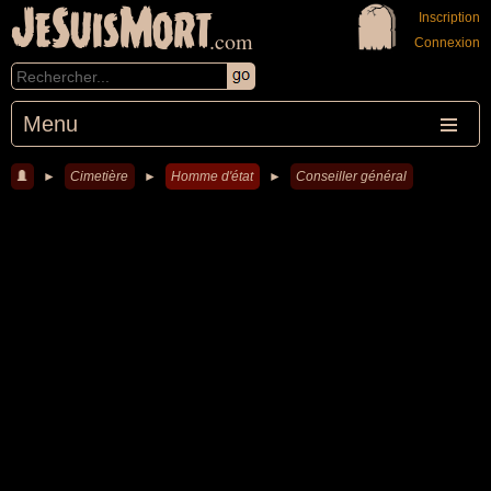
JeSuisMort
Inscription
.com
Connexion
Menu
►
Cimetière
►
Homme d'état
►
Conseiller général