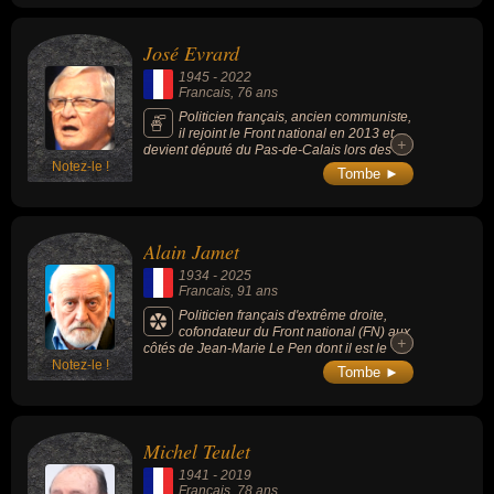
frères et sa soeur, avec environ 5 milliards
d'euros.
José Evrard
1945
-
2022
Francais
, 76 ans
Politicien français, ancien communiste,
il rejoint le Front national en 2013 et
+
+
devient député du Pas-de-Calais lors des
Notez-le !
élections législatives de 2017.
Tombe ►
Alain Jamet
1934
-
2025
Francais
, 91 ans
Politicien français d'extrême droite,
cofondateur du Front national (FN) aux
+
+
côtés de Jean-Marie Le Pen dont il est le
Notez-le !
premier vice-président de 2011 à 2014.
Tombe ►
Conseiller régional du Languedoc-
Roussillon de 1986 à 2010.
Michel Teulet
1941
-
2019
Francais
, 78 ans