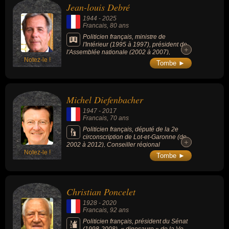
Jean-louis Debré
1944
-
2025
Francais
, 80 ans
Politicien français, ministre de
l'Intérieur (1995 à 1997), président de
+
+
l'Assemblée nationale (2002 à 2007),
Notez-le !
président du Conseil constitutionnel (2007 à
Tombe ►
2016) puis le Conseil supérieur des archives
(2016 à sa mort en 2025).
Michel Diefenbacher
1947
-
2017
Francais
, 70 ans
Politicien français, député de la 2e
circonscription de Lot-et-Garonne (de
+
+
2002 à 2012), Conseiller régional
Notez-le !
d'Aquitaine (de 2010 à 2015), Président du
Tombe ►
Conseil général de Lot-et-Garonne (de 2004
à 2008) et Conseiller général du Canton de
Marmande-Ouest (de 2001 à 2008).
Christian Poncelet
1928
-
2020
Francais
, 92 ans
Politicien français, président du Sénat