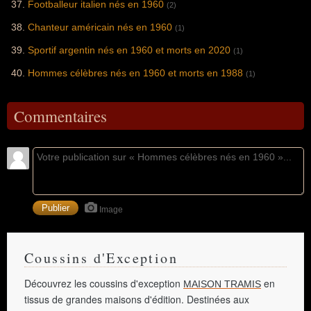
Footballeur italien nés en 1960
(2)
Chanteur américain nés en 1960
(1)
Sportif argentin nés en 1960 et morts en 2020
(1)
Hommes célèbres nés en 1960 et morts en 1988
(1)
Commentaires
Image
Coussins d'Exception
Découvrez les coussins d'exception
en
MAISON TRAMIS
tissus de grandes maisons d'édition. Destinées aux