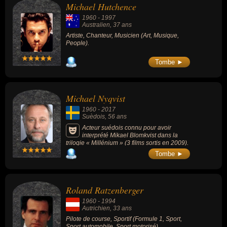
Michael Hutchence
1960
-
1997
Australien
, 37 ans
Artiste, Chanteur, Musicien (Art, Musique,
People).
Tombe ►
Michael Nyqvist
1960
-
2017
Suèdois
, 56 ans
Acteur suédois connu pour avoir
interprété Mikael Blomkvist dans la
trilogie « Millénium » (3 films sortis en 2009).
Tombe ►
Roland Ratzenberger
1960
-
1994
Autrichien
, 33 ans
Pilote de course, Sportif (Formule 1, Sport,
Sport automobile, Sport motorisé).