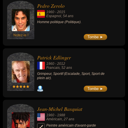
Pedro Zerolo
1960
-
2015
Espagnol
, 54 ans
Homme politique (Politique).
Notez-le !
Tombe ►
Patrick Edlinger
1960
-
2012
Francais
, 52 ans
Grimpeur, Sportif (Escalade, Sport, Sport de
plein air).
Tombe ►
Jean-Michel Basquiat
1960
-
1988
Américain
, 27 ans
Peintre américain d'avant-garde