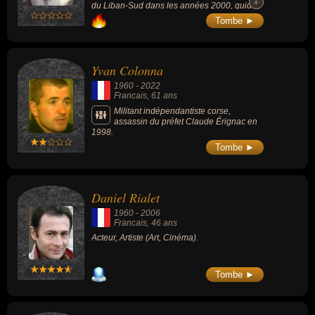
+
+
du Liban-Sud dans les années 2000, guide
religieux du Hezbollah (mouvement politique
Tombe ►
islamiste chiite libanais), il fut l'un des
dirigeants du Liban, assassiné par Israël par
une frappe en 2024.
Yvan Colonna
1960
-
2022
Francais
, 61 ans
Militant indépendantiste corse,
assassin du préfet Claude Érignac en
1998.
Tombe ►
Daniel Rialet
1960
-
2006
Francais
, 46 ans
Acteur, Artiste (Art, Cinéma).
Tombe ►