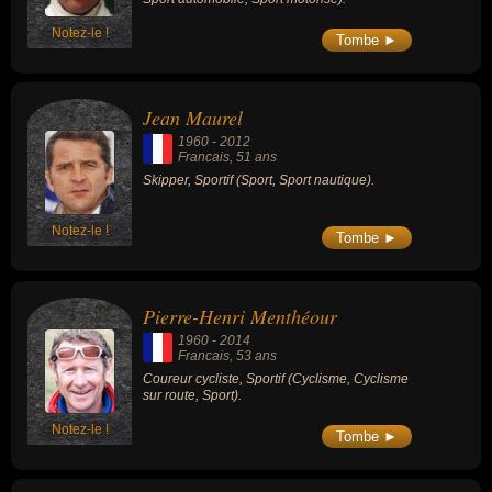
Notez-le !
Tombe ►
Jean Maurel
1960
-
2012
Francais
, 51 ans
Skipper, Sportif (Sport, Sport nautique).
Notez-le !
Tombe ►
Pierre-Henri Menthéour
1960
-
2014
Francais
, 53 ans
Coureur cycliste, Sportif (Cyclisme, Cyclisme
sur route, Sport).
Notez-le !
Tombe ►