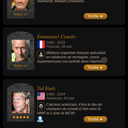
Aventurier, Militaire (Aventure).
Notez-le !
Tombe ►
Emmanuel Cauchy
1960
-
2018
Francais
, 58 ans
Médecin urgentiste français spécialisé
en médecine de montagne, connu
+
+
également pour son activité dans l'alpinisme,
Notez-le !
il est guide de haute montagne, ainsi que
Tombe ►
spécialiste du secours en montagne et des
pathologies du froid.
Sid Eudy
1960
-
2024
Américain
, 63 ans
Catcheur américain, 4 fois le titre de
champion du monde (2 fois avec la
WWF et 2 avec la WCW).
Tombe ►