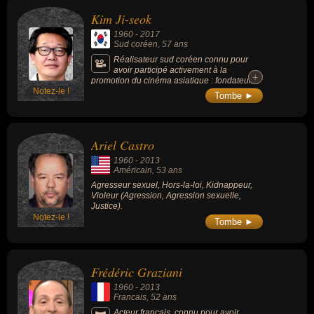
la Yougoslavie dans les années 80 (6 buts)
Kim Ji-seok
et joué en club à Fenerbahçe et en France, à
Nîmes (13 buts en 24 matches lors de la
1960
-
2017
saison 1989-1990).
Sud coréen
, 57 ans
Réalisateur sud coréen connu pour
avoir participé activement à la
+
+
promotion du cinéma asiatique : fondateur,
Notez-le !
directeur adjoint et programmateur engagé
Tombe ►
du Festival du film de Busan créé en 1996.
Ariel Castro
1960
-
2013
Américain
, 53 ans
Agresseur sexuel, Hors-la-loi, Kidnappeur,
Violeur (Agression, Agression sexuelle,
Justice).
Notez-le !
Tombe ►
Frédéric Graziani
1960
-
2013
Francais
, 52 ans
Acteur français, connu pour avoir