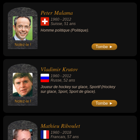
Peter Malama
1960
-
2012
Suisse
, 51 ans
Homme politique (Politique).
Notez-le !
Tombe ►
Vladimir Krutov
1960
-
2012
Russe
, 52 ans
Joueur de hockey sur glace, Sportif (Hockey
sur glace, Sport, Sport de glace).
Notez-le !
Tombe ►
Mathieu Riboulet
1960
-
2018
Francais
, 57 ans