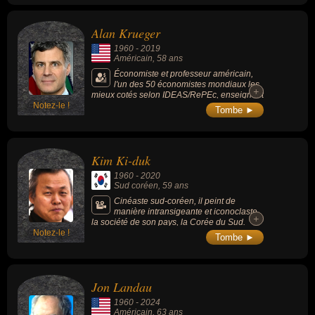
Alan Krueger
1960
-
2019
Américain
, 58 ans
Économiste et professeur américain,
l'un des 50 économistes mondiaux les
+
+
mieux cotés selon IDEAS/RePEc, enseignant
Notez-le !
à l'université de Princeton et chercheur
Tombe ►
associé au National Bureau of Economic
Research, il avait travaillé pour
l’administration Clinton et avait dirigé
l’équipe des conseillers économiques
Kim Ki-duk
d’Obama.
1960
-
2020
Sud coréen
, 59 ans
Cinéaste sud-coréen, il peint de
manière intransigeante et iconoclaste
+
+
la société de son pays, la Corée du Sud.
Notez-le !
Parmi ses films connus : « L'Île » (2000,
Tombe ►
drame), « Printemps, été, automne, hiver… et
printemps » (2003, drame), « Samaria »
(2004, comédie dramatique), « Locataires »
(2004) ou « Pieta » (2012,drame).
Jon Landau
1960
-
2024
Américain
, 63 ans