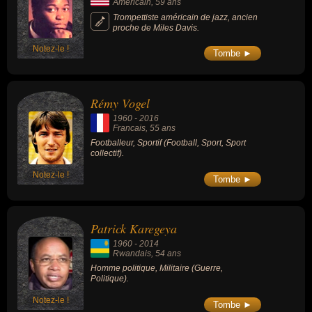
Américain
, 59 ans
Trompettiste américain de jazz, ancien
proche de Miles Davis.
Notez-le !
Tombe ►
Rémy Vogel
1960
-
2016
Francais
, 55 ans
Footballeur, Sportif (Football, Sport, Sport
collectif).
Notez-le !
Tombe ►
Patrick Karegeya
1960
-
2014
Rwandais
, 54 ans
Homme politique, Militaire (Guerre,
Politique).
Notez-le !
Tombe ►