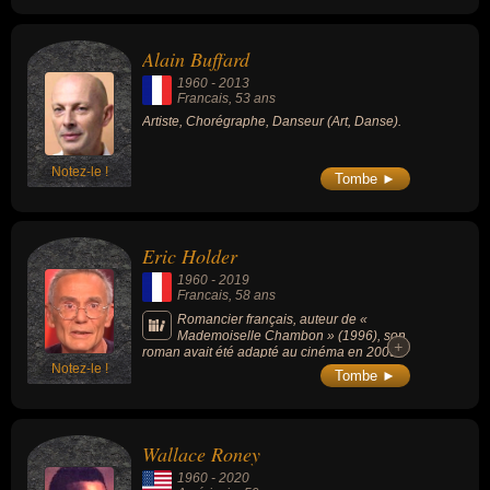
Alain Buffard
1960
-
2013
Francais
, 53 ans
Artiste, Chorégraphe, Danseur (Art, Danse).
Notez-le !
Tombe ►
Eric Holder
1960
-
2019
Francais
, 58 ans
Romancier français, auteur de «
Mademoiselle Chambon » (1996), son
+
+
roman avait été adapté au cinéma en 2009
Notez-le !
par Stéphane Brizé, avec Vincent Lindon et
Tombe ►
Sandrine Kiberlain.
Wallace Roney
1960
-
2020