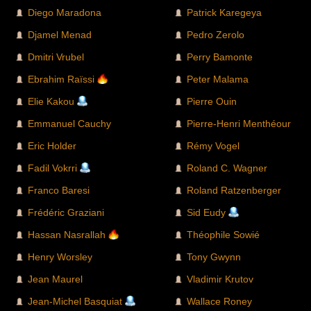
Diego Maradona
Patrick Karegeya
Djamel Menad
Pedro Zerolo
Dmitri Vrubel
Perry Bamonte
Ebrahim Raïssi
Peter Malama
Elie Kakou
Pierre Ouin
Emmanuel Cauchy
Pierre-Henri Menthéour
Eric Holder
Rémy Vogel
Fadil Vokrri
Roland C. Wagner
Franco Baresi
Roland Ratzenberger
Frédéric Graziani
Sid Eudy
Hassan Nasrallah
Théophile Sowié
Henry Worsley
Tony Gwynn
Jean Maurel
Vladimir Krutov
Jean-Michel Basquiat
Wallace Roney