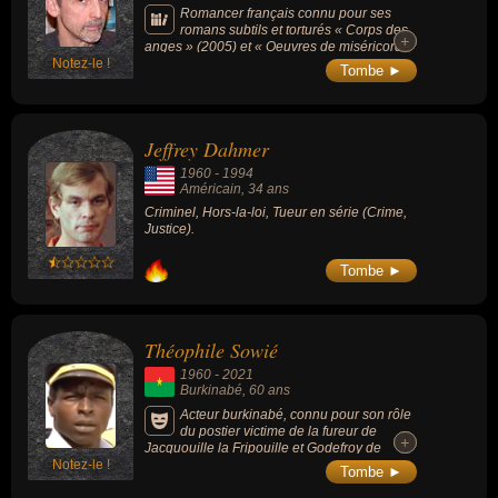
Romancer français connu pour ses
romans subtils et torturés « Corps des
+
+
anges » (2005) et « Oeuvres de miséricorde
Notez-le !
» (2012, prix Décembre en 2012).
Tombe ►
Jeffrey Dahmer
1960
-
1994
Américain
, 34 ans
Criminel, Hors-la-loi, Tueur en série (Crime,
Justice).
Tombe ►
Théophile Sowié
1960
-
2021
Burkinabé
, 60 ans
Acteur burkinabé, connu pour son rôle
du postier victime de la fureur de
+
+
Jacquouille la Fripouille et Godefroy de
Notez-le !
Montmirail, dans « Les Visiteurs » (1993,
Tombe ►
comédie fantastique, avec Christian Clavier
et Jean Reno).