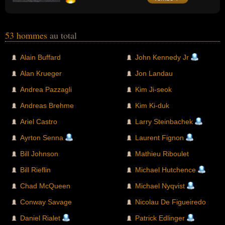
53 hommes
au total
Alain Buffard
John Kennedy Jr
Alan Krueger
Jon Landau
Andrea Pazzagli
Kim Ji-seok
Andreas Brehme
Kim Ki-duk
Ariel Castro
Larry Steinbachek
Ayrton Senna
Laurent Fignon
Bill Johnson
Mathieu Riboulet
Bill Rieflin
Michael Hutchence
Chad McQueen
Michael Nyqvist
Conway Savage
Nicolau De Figueiredo
Daniel Rialet
Patrick Edlinger