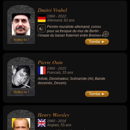
Dmitri Vrubel
1960
-
2022
Allemand
, 62 ans
Peintre muraliste allemand, connu
pour sa fresque du mur de Berlin :
+
+
l’image du baiser fraternel entre Brejnev et
Notez-le !
Honecker.
Tombe ►
Pierre Ouin
1960
-
2015
Francais
, 55 ans
Artiste, Dessinateur, Scénariste (Art, Bande
dessinée, Dessin).
Notez-le !
Tombe ►
Henry Worsley
1960
-
2016
Anglais
, 55 ans