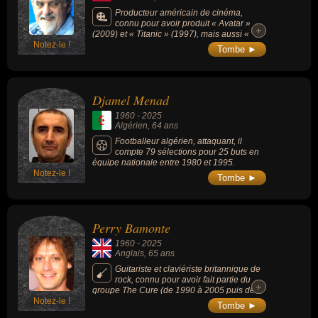
Producteur américain de cinéma,
connu pour avoir produit « Avatar »
+
+
(2009) et « Titanic » (1997), mais aussi «
Notez-le !
Chérie, j’ai rétréci les gosses » (1989), «
Tombe ►
Dick Tracy » (1990).
Djamel Menad
1960
-
2025
Algérien
, 64 ans
Footballeur algérien, attaquant, il
compte 79 sélections pour 25 buts en
équipe nationale entre 1980 et 1995.
Notez-le !
Tombe ►
Perry Bamonte
1960
-
2025
Anglais
, 65 ans
Guitariste et claviériste britannique de
rock, connu pour avoir fait partie du
+
+
groupe The Cure (de 1990 à 2005 puis de
Notez-le !
2022 à 2025).
Tombe ►