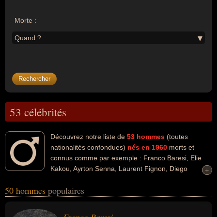
Morte :
Quand ?
53 célébrités
Découvrez notre liste de
53
hommes
(toutes
nationalités confondues)
nés en 1960
morts et
connus comme par exemple : Franco Baresi, Elie
Kakou, Ayrton Senna, Laurent Fignon, Diego
+
+
Maradona, Chad McQueen, John Kennedy Jr, Hassan Nasrallah,
50 hommes
populaires
Yvan Colonna, Daniel Rialet... Ces personnalités (de sexe
masculin) peuvent avoir des liens variés dans les domaines du
football, du sport, du sport collectif, de l'art, du cinéma, de l'humour,