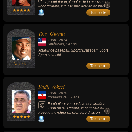
populaire et pionnier de la mouvance
+
+
underground, il laisse une oeuvre de plus de
800 tableaux et 1500 dessins. Influencé par
Tombe ►
Andy Warhol, qui est devenu son mécène et
collaborateur.
Tony Gwynn
1960
-
2014
Américain
, 54 ans
Joueur de baseball, Sportif (Baseball, Sport,
Sport collectif).
Notez-le !
Tombe ►
Fadil Vokrri
1960
-
2018
Yougoslave
, 57 ans
Footballeur yougoslave des années
1980 du KF Pristina, le seul club du
+
+
Kosovo à évoluer en première division
yougoslave. Artisan de la reconnaissance de
Tombe ►
son pays par l'UEFA et la FIFA, il fut le patron
de la Fédération kosovare. Ancien attaquant,
Vokrri avait porté à 12 reprises le maillot de