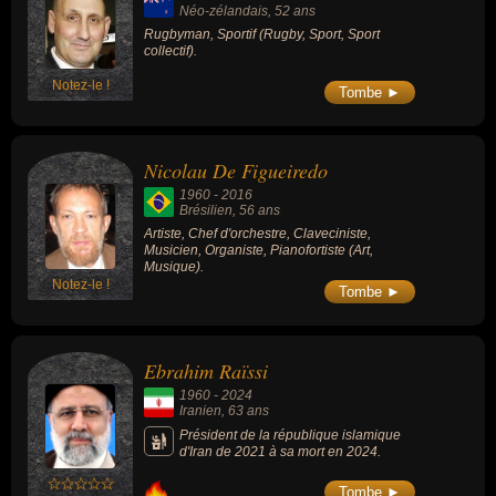
Néo-zélandais
, 52 ans
Rugbyman, Sportif (Rugby, Sport, Sport
collectif).
Notez-le !
Tombe ►
Nicolau De Figueiredo
1960
-
2016
Brésilien
, 56 ans
Artiste, Chef d'orchestre, Claveciniste,
Musicien, Organiste, Pianofortiste (Art,
Musique).
Notez-le !
Tombe ►
Ebrahim Raïssi
1960
-
2024
Iranien
, 63 ans
Président de la république islamique
d'Iran de 2021 à sa mort en 2024.
Tombe ►