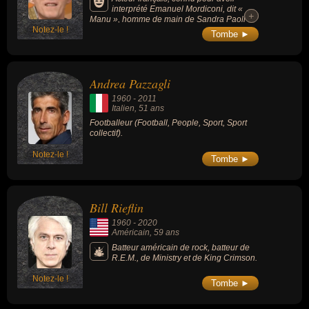
interprété Emanuel Mordiconi, dit «
+
+
Manu », homme de main de Sandra Paoli
Notez-le !
dans la série « Mafiosa, le clan » (2006-
Tombe ►
2014, drame).
Andrea Pazzagli
1960
-
2011
Italien
, 51 ans
Footballeur (Football, People, Sport, Sport
collectif).
Notez-le !
Tombe ►
Bill Rieflin
1960
-
2020
Américain
, 59 ans
Batteur américain de rock, batteur de
R.E.M., de Ministry et de King Crimson.
Notez-le !
Tombe ►