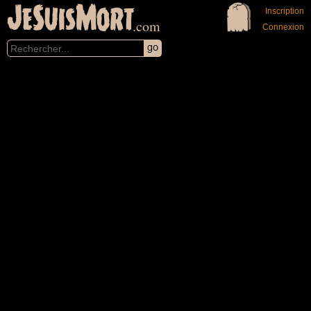
JeSuisMort
Inscription
.com
Connexion