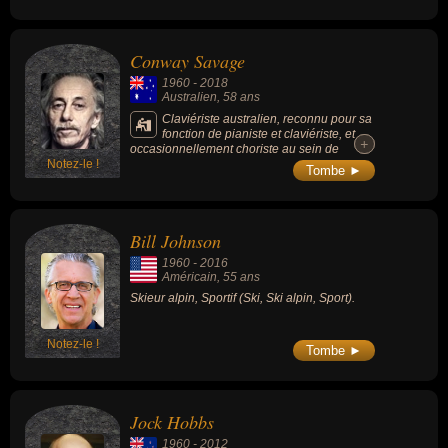
Conway Savage
1960
-
2018
Australien
, 58 ans
Claviériste australien, reconnu pour sa
fonction de pianiste et claviériste, et
+
+
occasionnellement choriste au sein de
Notez-le !
groupe Nick Cave and the Bad Seeds depuis
Tombe ►
l'album « The Good Son » (1990) et la
tournée qui suivit l'album. Présent comme un
des piliers depuis Henry's Dream, il
interprète Willow Garden en face B du single
Bill Johnson
« Where the Wild Roses Grow ».
1960
-
2016
Américain
, 55 ans
Skieur alpin, Sportif (Ski, Ski alpin, Sport).
Notez-le !
Tombe ►
Jock Hobbs
1960
-
2012